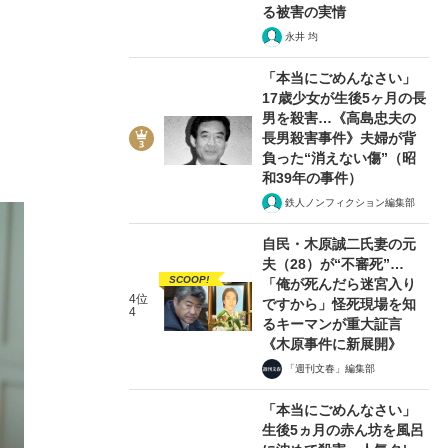
る被害の実情
永井 均
「本当にごめんなさい」
17歳少女が生後5ヶ月の長
男を殺害…《高島忠夫の
長男殺害事件》夫婦が背
負った“消えない傷”（昭
和39年の事件）
鉄人ノンフィクション編集部
自民・木原誠二氏妻の元
夫（28）が“不審死”…
SCOOP!
「俺が死んだら迷宮入り
4位
ですから」怪死現場を知
4
るキーマンが重大証言
《木原事件に新展開》
「週刊文春」編集部
「本当にごめんなさい」
生後5ヵ月の赤ん坊を風呂