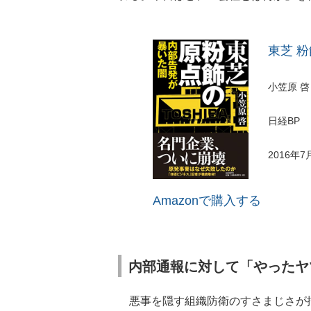
東芝 
小笠原 啓
日経BP
2016年7
Amazonで購入する
内部通報に対して「やったヤ
悪事を隠す組織防衛のすさまじさが