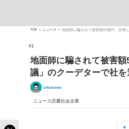
TOP
ニュース
地面師に騙されて被害額50億円…告発
#1
「敗因分析は一切聞かれなかった」侍ジャパン選
キングの誕生を、目撃せよ。
地面師に騙されて被害額
議」のクーデターで社を
urbansea
the Style
ニュース
読書
社会
企業
「目標達成できなかったからと言って…」サッ