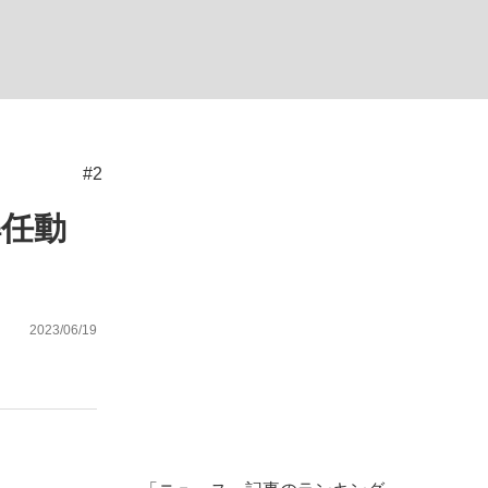
ない資産運用のすべて
#2
が悲しい」『北の国から』倉本聰氏（91...
解任動
2023/06/19