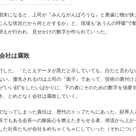
もっと見る
期末になると、上司が『みんながんばろうな』と奥歯に物が挟
こんな状況だから何とかするか』と、現場も“あうんの呼吸”で
替えが行われ、見せかけの数字が作られていった。
会社は腐敗
行した。「たとえデータが黒だと示していても、白だと言わな
ない。優先されるのは上司の『面子』であって、技術の裏付け
が“いい顔”をしたいばかりに、下の者にそのための数字を強要
き、とめどなく会社は腐敗していく。
でなってしまった責任は、歴代のトップたちにあった。財界人
長でもある会長への嫉妬心を燃えたぎらせる者、傍流から上が
した社長たちが会社をめちゃくちゃにしていった（それについ