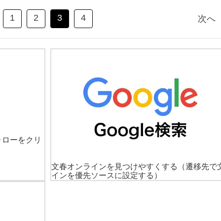
1
2
3
4
次へ
ォローをクリ
文春オンラインを見つけやすくする
（遷移先で
インを優先ソースに設定する）