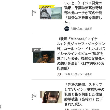
い」と…》イジメ発覚の
SCOOP!
強豪・千葉学芸高校野球
8位
部の元コーチが実名告発
8
「監督は不祥事を隠蔽し
た」
「週刊文春」編集部
《映画『Michael／マイケ
ル』》父ジョセフ・ジャクソン
役、コールマン・ドミンゴ オフ
PR
ィシャルインタビュー“観客を
魅了した名優、複雑な父親像へ
の想いを語る”《日本興収70億
円突破》
「文春オンライン」編集部
「判決の瞬間、スキップ
してVサイン」交際相手の
乳首と指を切断した佐藤
9位
9
紗希被告（当時23）に下
された判決
年）