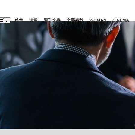
ゴリ
特集
連載
週刊文春
文藝春秋
WOMAN
CINEMA
キーワード入力
ス
エンタメ
ライフ
ビジネス
ーワードタグ一覧
山凌輝
#高市早苗
#後藤真希
#森岡毅
#城彰二
#内田有紀
観る将棋、読
#亀和田武
て明かした日本代表監督に...
「最悪の空気のまま解散」W