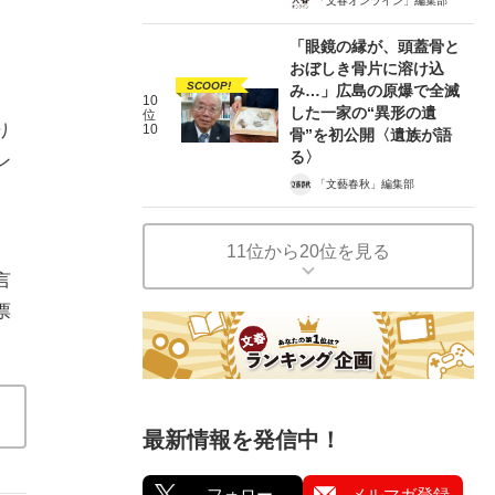
「文春オンライン」編集部
「眼鏡の縁が、頭蓋骨と
おぼしき骨片に溶け込
SCOOP!
み…」広島の原爆で全滅
10
した一家の“異形の遺
位
り
10
骨”を初公開〈遺族が語
る〉
ン
「文藝春秋」編集部
11位から20位を見る
言
票
最新情報を発信中！
フォロー
メルマガ登録