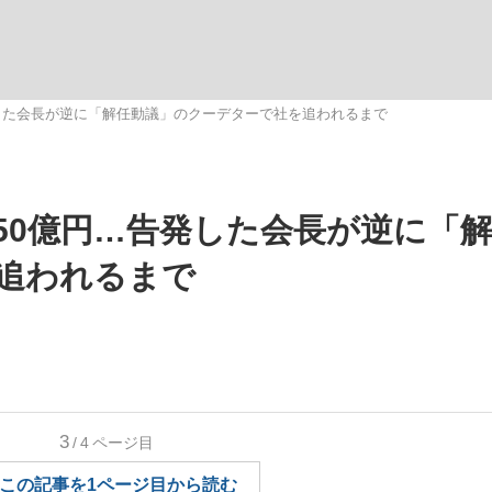
いまさら聞け
した会長が逆に「解任動議」のクーデターで社を追われるまで
手が証言した“NPB聞...
「クマが悪者扱いされているの
50億円…告発した会長が逆に「
追われるまで
もっと見る
3
/4
ページ目
カー日本代表・森保一監督...
この記事を1ページ目から読む