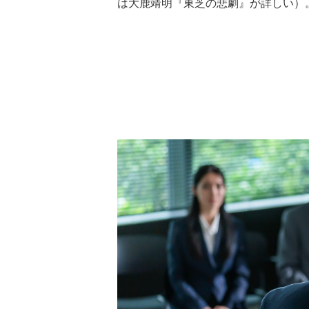
は大鹿靖明『東芝の悲劇』が詳しい）