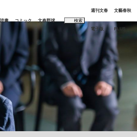
週刊文春
文藝春秋
読書
コミック
文春野球
検索
電子版
PLUS
インタビュー
読書
#松田聖子
む将棋
BC日本代表“敗戦”の真実 選手が明かす...