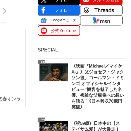
フォロー
Googleニュース
公式YouTube
SPECIAL
PR
《映画『Michael／マイケ
ル』》父ジョセフ・ジャク
ソン役、コールマン・ドミ
ンゴ オフィシャルインタ
ビュー“観客を魅了した名
優、複雑な父親像への想い
文春オンラ
を語る”《日本興収70億円
突破》
PR
《祝59歳》日本中の【ス
テイサム愛】が大暴走！