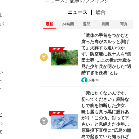
「ニュース」記事のランキング
ニュース
総合
ま
動く
最新
24時間
週間
月間
写真
「遺体の手首をつかむと
腐った肉がズルッと剥げ
て」火葬すら追いつか
NEW
ず、防空壕に数十人を“集
団土葬”…この世の地獄を
見た少年兵が明かした“過
い
酷すぎる任務”とは
と
永井 均
す
「死にたくないんです。
切ってください」麻酔な
しで腕を切断した少女、
瞼も唇も真っ黒に腫れあ
NEW
と
がり「この仇、討って下
っ
さい」と息絶えた少年…
原爆投下直後に“広島の離
て
島で起きていた知られざ