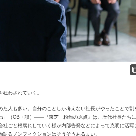
を狂わされていく。
めた人も多い。自分のことしか考えない社長がやったことで割
ね」（OB・談）――『東芝 粉飾の原点』は、歴代社長たち
会社ごと根腐れしていく様が内部告発などによって克明に活写
物語るノンフィクションはそうそうあるまい。