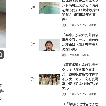
に沈めて殺害…人気タレ
ント高島忠夫から「長男
5位
5
を奪った」17歳家政婦の
闇深さ（昭和39年の事
件）
「文春オンライン」編集部
「本命」が破れた外務省
事務次官レース 嫌われ
6位
た理由は《茂木幹事長と
6
の深い仲》
「文藝春秋」編集部
〈写真多数〉あばら骨が
クッキリ浮き出た日本
兵、強制収容所で体操す
7位
る少女…カラー化した写
7
真で振り返る“戦時下のリ
を
アル”
に翻
「文春オンライン」編集部
さ
《「学校には報告できな