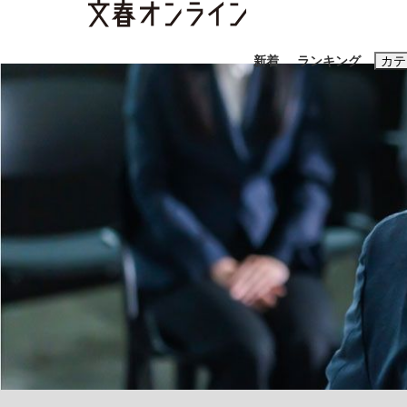
新着
ランキング
カテ
スクープ
ニュー
おすすめのキ
#藤田晋
#三
#玉木雄一郎
「90%は失敗する。でも…」本田圭佑が初め
終戦から81年