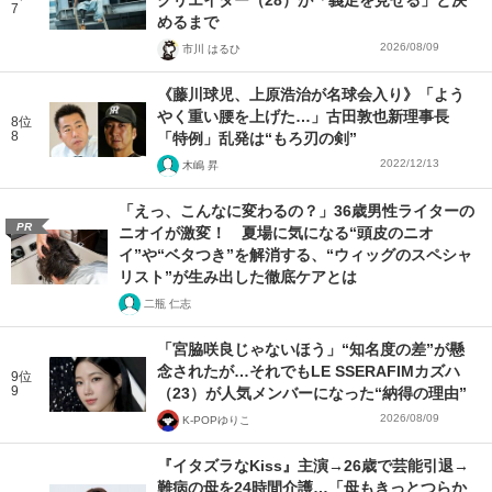
7
めるまで
2026/08/09
市川 はるひ
《藤川球児、上原浩治が名球会入り》「よう
やく重い腰を上げた…」古田敦也新理事長
8位
8
「特例」乱発は“もろ刃の剣”
2022/12/13
木嶋 昇
「えっ、こんなに変わるの？」36歳男性ライターの
PR
ニオイが激変！ 夏場に気になる“頭皮のニオ
イ”や“ベタつき”を解消する、“ウィッグのスペシャ
リスト”が生み出した徹底ケアとは
二瓶 仁志
「宮脇咲良じゃないほう」“知名度の差”が懸
念されたが…それでもLE SSERAFIMカズハ
9位
9
（23）が人気メンバーになった“納得の理由”
2026/08/09
K-POPゆりこ
『イタズラなKiss』主演→26歳で芸能引退→
難病の母を24時間介護…「母もきっとつらか