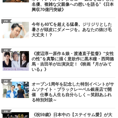
名優、複雑な父親像への想いを語る”《日本
興収70億円突破》
PR
今年も40℃を超える猛暑。ジリジリとした
暑さが頭皮にダメージを。あなたの抜け毛
大丈夫！？
PR
《渡辺淳一原作＆娘・渡邉直子監督》“女性
の性”を真摯に描く意欲作に黒木瞳・西岡德
馬・吉田羊が出演決定！《映画『月がみて
いる』》
PR
オープン1周年を記念した特別イベントがサ
ムソナイト・ブラックレーベル銀座店で開
催 仕事も人生も自分らしく～笑顔あふれ
る特別対談～
PR
《祝59歳》日本中の【ステイサム愛】が大