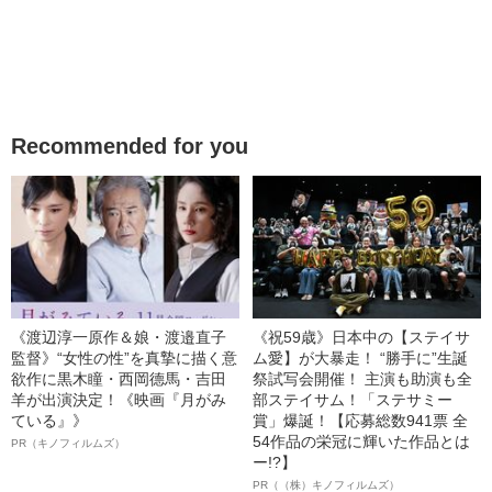
Recommended for you
《渡辺淳一原作＆娘・渡邉直子
《祝59歳》日本中の【ステイサ
監督》“女性の性”を真摯に描く意
ム愛】が大暴走！ “勝手に”生誕
欲作に黒木瞳・西岡德馬・吉田
祭試写会開催！ 主演も助演も全
羊が出演決定！《映画『月がみ
部ステイサム！「ステサミー
ている』》
賞」爆誕！【応募総数941票 全
54作品の栄冠に輝いた作品とは
PR（キノフィルムズ）
ー!?】
PR（（株）キノフィルムズ）