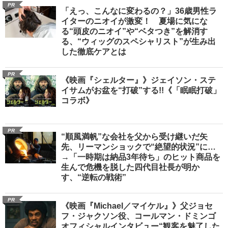
PR
「えっ、こんなに変わるの？」36歳男性ラ
イターのニオイが激変！ 夏場に気にな
る“頭皮のニオイ”や“ベタつき”を解消す
る、“ウィッグのスペシャリスト”が生み出
した徹底ケアとは
PR
《映画『シェルター』》ジェイソン・ステ
イサムがお盆を“打破”する!!《「眠眠打破」
コラボ》
PR
“順風満帆”な会社を父から受け継いだ矢
先、リーマンショックで“絶望的状況”に…
→「一時期は納品3年待ち」のヒット商品を
生んで危機を脱した四代目社長が明か
す、“逆転の戦術”
PR
《映画『Michael／マイケル』》父ジョセ
フ・ジャクソン役、コールマン・ドミンゴ
オフィシャルインタビュー“観客を魅了した