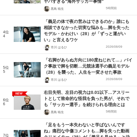
ヤバすぎる“海外サッカー事情”
5時間前
黒島 暁生
「義足の体で夜の営みはできるのか」誰にも
相談できなかった切実な悩みも…脚を失った
4位
モデル・かわけい（28）が「ずっと運がい
4
い」と言えるワケ
2026/08/09
市川 はるひ
「右脚があらぬ方向に180度ねじれて…」バイ
ク事故で脚を切断…元競泳選手の義足モデル
5位
5
（28）を襲った、人生を一変させた事故
2026/08/09
市川 はるひ
右目失明、左目の視力は0.01以下…アスリー
NEW
トとして致命的な怪我を負った男が、それで
6位
6
も「サッカー選手」を続けられる理由とは
5時間前
黒島 暁生
「足をもう一本失わないと学ばないんです
ね」痛烈な中傷コメントも…脚を失った動画
7位
クリエイター（28）が「義足を見せる」と決