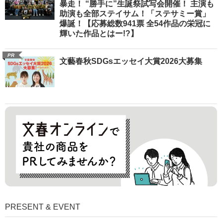
暴走！ “勝手に”生誕祭試写会開催！ 主演も
助演も全部ステイサム！「ステサミー賞」
爆誕！【応募総数941票 全54作品の栄冠に
輝いた作品とはー!?】
PR
文藝春秋SDGsエッセイ大賞2026大募集
PRESENT & EVENT