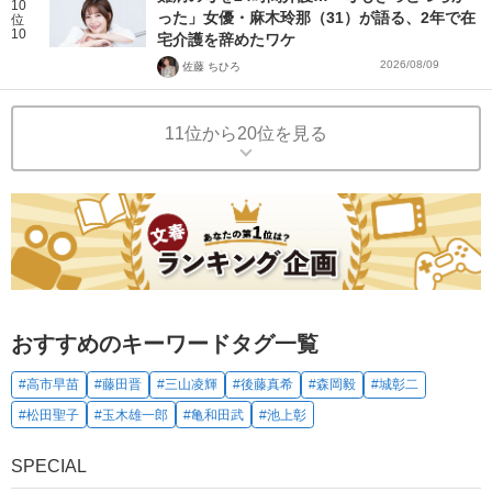
10
った」女優・麻木玲那（31）が語る、2年で在
位
10
宅介護を辞めたワケ
2026/08/09
佐藤 ちひろ
11位から20位を見る
おすすめのキーワードタグ一覧
#高市早苗
#藤田晋
#三山凌輝
#後藤真希
#森岡毅
#城彰二
#松田聖子
#玉木雄一郎
#亀和田武
#池上彰
SPECIAL