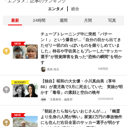
「エンタメ」記事のランキング
エンタメ
総合
最新
24時間
週間
月間
写真
チューブトレーニング中に突然「バチー
ン！」 という爆音が…「自分の目から出てき
NEW
たゼリー状の白っぽいものを握りしめていま
した」柿谷や宇佐美ともプレーした“サッカー
選手”が視覚障害を負った“恐怖の瞬間”を明か
す
5時間前
黒島 暁生
【独自】昭和の大女優・小川真由美（享年
SCOOP!
86）が鹿児島で3月に死去していた 実娘が明
かす「毒母」の素顔と空白の晩年
2026/08/09
「文藝春秋」編集部
「朝起きたら知らないおじさんが…」「幽霊
NEW
より生身の人間が怖い」家賃2万円の事故物件
にも住んだ右目全盲のサッカー選手が明かす