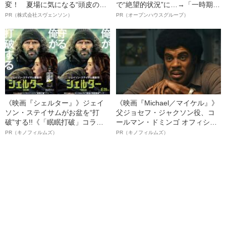
変！ 夏場に気になる“頭皮のニ
で“絶望的状況”に…→「一時期は
オイ”や“ベタつき”を解消す
納品3年待ち」のヒット商品を生
PR（株式会社スヴェンソン）
PR（オープンハウスグループ）
る、“ウィッグのスペシャリス
んで危機を脱した四代目社長が
ト”が生み出した徹底ケアとは
明かす、“逆転の戦術”
《映画『シェルター』》ジェイ
《映画『Michael／マイケル』》
ソン・ステイサムがお盆を“打
父ジョセフ・ジャクソン役、コ
破”する!!《「眠眠打破」コラ
ールマン・ドミンゴ オフィシャ
ボ》
ルインタビュー“観客を魅了した
PR（キノフィルムズ）
PR（キノフィルムズ）
名優、複雑な父親像への想いを
語る”《日本興収70億円突破》