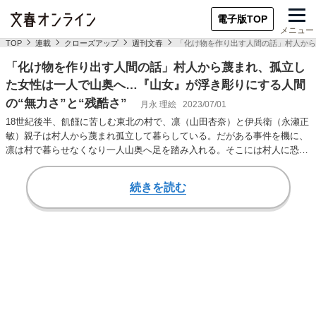
電子版TOP
メニュー
TOP
連載
クローズアップ
週刊文春
「化け物を作り出す人間の話」村人から
「化け物を作り出す人間の話」村人から蔑まれ、孤立し
た女性は一人で山奥へ…『山女』が浮き彫りにする人間
の“無力さ”と“残酷さ”
月永 理絵
2023/07/01
18世紀後半、飢饉に苦しむ東北の村で、凛（山田杏奈）と伊兵衛（永瀬正
敏）親子は村人から蔑まれ孤立して暮らしている。だがある事件を機に、
凛は村で暮らせなくなり一人山奥へ足を踏み入れる。そこには村人に恐れ
られる山男（森…
続きを読む