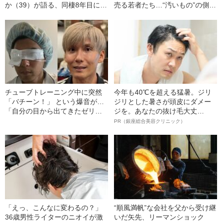
か（39）が語る、同棲8年目に起
売る若者たち…“汚いもの”の側か
きた“愛のこむらがえり”とは
ら見た市井の暮らし
チューブトレーニング中に突然
今年も40℃を超える猛暑。ジリ
「バチーン！」 という爆音が…
ジリとした暑さが頭皮にダメー
「自分の目から出てきたゼリー
ジを。あなたの抜け毛大丈
状の白っぽいものを握りしめて
夫！？
PR（銀座総合美容クリニック）
いました」柿谷や宇佐美ともプ
レーした“サッカー選手”が視覚障
害を負った“恐怖の瞬間”を明かす
「えっ、こんなに変わるの？」
“順風満帆”な会社を父から受け継
36歳男性ライターのニオイが激
いだ矢先、リーマンショック