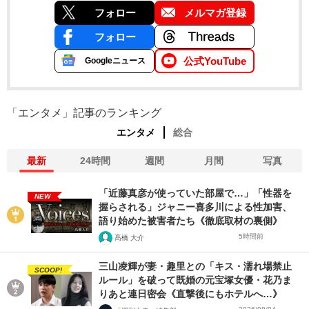
フォロー
メルマガ登録
フォロー
公式YouTube
Googleニュース
「エンタメ」記事のランキング
エンタメ
総合
最新
24時間
週間
月間
写真
「近藤真彦が使っていた部屋で…」「性器を
NEW
握らされる」ジャニー喜多川による性加害、
語り始めた被害者たち《徹底取材の裏側》
5時間前
髙橋 大介
三山凌輝が妻・趣里との「キス・濡れ場禁止
SCOOP!
ルール」を破って既婚の元宝塚女優・花乃ま
りあと連日密会《直撃後にもホテルへ…》