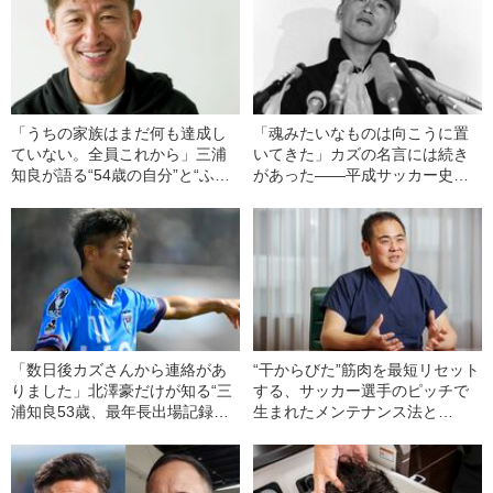
「うちの家族はまだ何も達成し
「魂みたいなものは向こうに置
ていない。全員これから」三浦
いてきた」カズの名言には続き
知良が語る“54歳の自分”と“ふた
があった――平成サッカー史に
りの息子”
刻まれた言葉
「数日後カズさんから連絡があ
“干からびた”筋肉を最短リセット
りました」北澤豪だけが知る“三
する、サッカー選手のピッチで
浦知良53歳、最年長出場記録の
生まれたメンテナンス法と
裏側”
は？ 「びっくりするほど体が
軽快に動けるようになる」