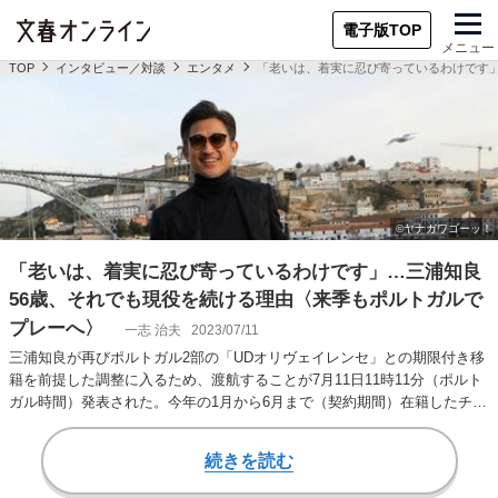
電子版TOP
メニュー
TOP
インタビュー／対談
エンタメ
「老いは、着実に忍び寄っているわけです」
「老いは、着実に忍び寄っているわけです」…三浦知良
56歳、それでも現役を続ける理由〈来季もポルトガルで
プレーへ〉
一志 治夫
2023/07/11
三浦知良が再びポルトガル2部の「UDオリヴェイレンセ」との期限付き移
籍を前提した調整に入るため、渡航することが7月11日11時11分（ポルト
ガル時間）発表された。今年の1月から6月まで（契約期間）在籍したチー
ムで、…
続きを読む