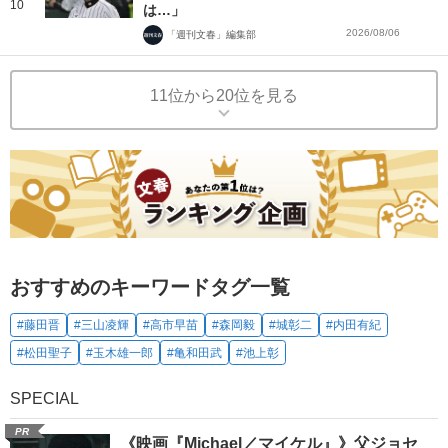
10
は…」
2026/08/06
「週刊文春」編集部
11位から20位を見る
おすすめのキーワードタグ一覧
#藤田晋
#三山凌輝
#高市早苗
#森岡毅
#城彰二
#内田有紀
#松田聖子
#玉木雄一郎
#亀和田武
#池上彰
SPECIAL
PR
《映画『Michael／マイケル』》父ジョセ