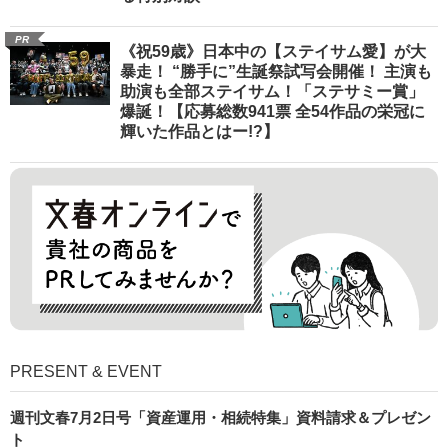
PR
《祝59歳》日本中の【ステイサム愛】が大
暴走！ “勝手に”生誕祭試写会開催！ 主演も
助演も全部ステイサム！「ステサミー賞」
爆誕！【応募総数941票 全54作品の栄冠に
輝いた作品とはー!?】
PRESENT & EVENT
週刊文春7月2日号「資産運用・相続特集」資料請求＆プレゼン
ト