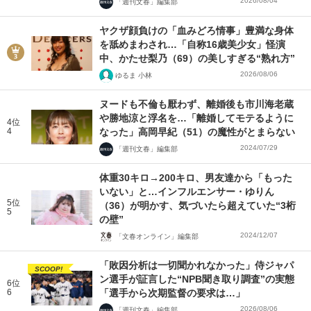
2026/08/04
「週刊文春」編集部
ヤクザ顔負けの「血みどろ情事」豊満な身体
を舐めまわされ…「自称16歳美少女」怪演
中、かたせ梨乃（69）の美しすぎる“熟れ方”
2026/08/06
ゆるま 小林
ヌードも不倫も厭わず、離婚後も市川海老蔵
や勝地涼と浮名を…「離婚してモテるように
4位
4
なった」高岡早紀（51）の魔性がとまらない
2024/07/29
「週刊文春」編集部
体重30キロ→200キロ、男友達から「もった
いない」と…インフルエンサー・ゆりん
5位
（36）が明かす、気づいたら超えていた“3桁
5
の壁”
2024/12/07
「文春オンライン」編集部
「敗因分析は一切聞かれなかった」侍ジャパ
SCOOP!
ン選手が証言した“NPB聞き取り調査”の実態
6位
6
「選手から次期監督の要求は…」
2026/08/06
「週刊文春」編集部