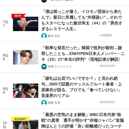
「僕は根っこが違う。イロモノ団体から来た
NEW
んで」新日に所属しても“外様扱い”…それで
7位
もスターになった飯伏幸太（44）の「異色す
7
ぎるレスラー人生」
22時間前
飯伏 幸太
「軽率な発言だった」韓国で批判が殺到→謝
罪したことも…ENHYPEN日本人メンバー・ニ
8位
8
キ（19）の“本当の評判”〈現地記者が解説〉
2024/12/09
吉崎 エイジーニョ
「謝礼はお花でいいですか？」と言われ絶
句…SNSで話題のマッスルフルート奏者・上
9位
原麻衣が語る、プロでも「食べていけない」
9
音楽界のリアル
2026/08/01
我妻 弘崇
「最悪の空気のまま解散」WBC日本代表“敗
SCOOP!
戦”の真実 選手が明かす“井端ジャパン”首脳
10
陣ほんとうの評価「良い距離感だったコーチ
位