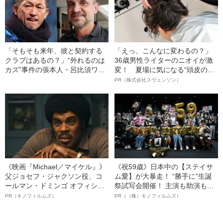
「そもそも来年、彼と契約する
「えっ、こんなに変わるの？」
クラブはあるの？」“外れるのは
36歳男性ライターのニオイが激
カズ”事件の張本人・呂比須ワグ
変！ 夏場に気になる“頭皮のニ
ナー（52）が語る1998年W杯と
オイ”や“ベタつき”を解消す
PR（株式会社スヴェンソン）
戦友・三浦知良（55）の引き際
る、“ウィッグのスペシャリス
ト”が生み出した徹底ケアとは
《映画『Michael／マイケル』》
《祝59歳》日本中の【ステイサ
父ジョセフ・ジャクソン役、コ
ム愛】が大暴走！ “勝手に”生誕
ールマン・ドミンゴ オフィシャ
祭試写会開催！ 主演も助演も全
ルインタビュー“観客を魅了した
部ステイサム！「ステサミー
PR（キノフィルムズ）
PR（（株）キノフィルムズ）
名優、複雑な父親像への想いを
賞」爆誕！【応募総数941票 全
語る”《日本興収70億円突破》
54作品の栄冠に輝いた作品とは