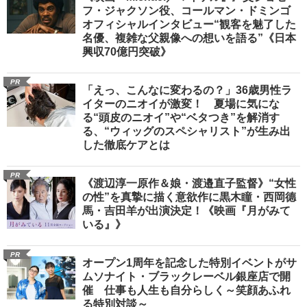
フ・ジャクソン役、コールマン・ドミンゴ
オフィシャルインタビュー“観客を魅了した
名優、複雑な父親像への想いを語る”《日本
興収70億円突破》
PR
「えっ、こんなに変わるの？」36歳男性ラ
イターのニオイが激変！ 夏場に気にな
る“頭皮のニオイ”や“ベタつき”を解消す
る、“ウィッグのスペシャリスト”が生み出
した徹底ケアとは
PR
《渡辺淳一原作＆娘・渡邉直子監督》“女性
の性”を真摯に描く意欲作に黒木瞳・西岡德
馬・吉田羊が出演決定！《映画『月がみて
いる』》
PR
オープン1周年を記念した特別イベントがサ
ムソナイト・ブラックレーベル銀座店で開
催 仕事も人生も自分らしく～笑顔あふれ
る特別対談～