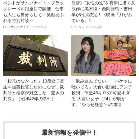
ベントがサムソナイト・ブラッ
監督》“女性の性”を真摯に描く意
クレーベル銀座店で開催 仕事
欲作に黒木瞳・西岡德馬・吉田
も人生も自分らしく～笑顔あふ
羊が出演決定！《映画『月がみ
れる特別対談～
ている』》
PR（サムソナイト・ジャパン）
PR（キノフィルムズ）
「殺意はなかった」19歳女子高
「飲み込んでない」「バケツに
生を強姦殺害したのになぜ…裁
吐いてる」大食い動画にアンチ
判所と検察が対立した「驚きの
殺到…体重46キロの“可愛すぎ
判決」（昭和42年の事件）
る”大食い女子（24）が明か
す、“やらせ疑惑”への本音
最新情報を発信中！