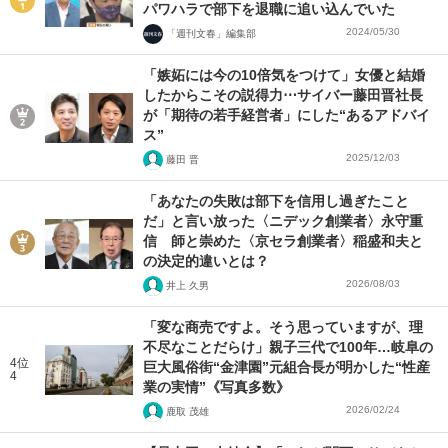
パワハラで部下を退職に追い込んでいた
2024/05/30
「週刊文春」編集部
「嫉妬には今の10倍気をつけて」女優と結婚
したからこその説得力⋯サイバー藤田晋社長
が「期待の若手経営者」にした“あるアドバイ
ス”
2025/12/03
藤田 晋
「あなたの失敗は部下を信用し過ぎたこと
だ」と言い放った〈ニデック創業者〉永守重
信 師と崇めた〈京セラ創業者〉稲盛和夫と
の決定的違いとは？
2026/08/03
井上 久男
「変な商売ですよ。そう思っていますが、理
不尽なことだらけ」親子三代で100年…岐阜の
4位
巨大風俗街“金津園”元組合長が明かした“性産
4
業の実情”《写真多数》
2026/02/24
鹿取 茂雄