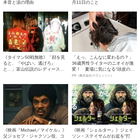
本音と涙の理由
月11日のこと
《タイマン50戦無敗》「顔を見
「えっ、こんなに変わるの？」
ると、『やばい。逃げろ』
36歳男性ライターのニオイが激
と…」富山伝説のレディース初
変！ 夏場に気になる“頭皮のニ
代総長（36）が語る、ギャルサ
オイ”や“ベタつき”を解消す
PR（株式会社スヴェンソン）
ー制圧と朝までのバイク暴走
る、“ウィッグのスペシャリス
ト”が生み出した徹底ケアとは
《映画『Michael／マイケル』》
《映画『シェルター』》ジェイ
父ジョセフ・ジャクソン役、コ
ソン・ステイサムがお盆を“打