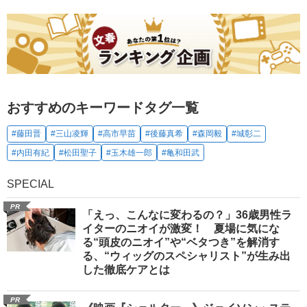
おすすめのキーワードタグ一覧
#藤田晋
#三山凌輝
#高市早苗
#後藤真希
#森岡毅
#城彰二
#内田有紀
#松田聖子
#玉木雄一郎
#亀和田武
SPECIAL
PR
「えっ、こんなに変わるの？」36歳男性ラ
イターのニオイが激変！ 夏場に気にな
る“頭皮のニオイ”や“ベタつき”を解消す
る、“ウィッグのスペシャリスト”が生み出
した徹底ケアとは
PR