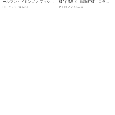
ールマン・ドミンゴ オフィシャ
破”する!!《「眠眠打破」コラ
ルインタビュー“観客を魅了した
ボ》
PR（キノフィルムズ）
PR（キノフィルムズ）
名優、複雑な父親像への想いを
語る”《日本興収70億円突破》