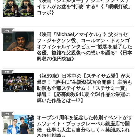
《映画『シェルター』》ジェイソン・ステ
イサムがお盆を“打破”する!!《「眠眠打破」
コラボ》
PR
《映画『Michael／マイケル』》父ジョセ
フ・ジャクソン役、コールマン・ドミンゴ
オフィシャルインタビュー“観客を魅了した
名優、複雑な父親像への想いを語る”《日本
興収70億円突破》
PR
《祝59歳》日本中の【ステイサム愛】が大
暴走！ “勝手に”生誕祭試写会開催！ 主演も
助演も全部ステイサム！「ステサミー賞」
爆誕！【応募総数941票 全54作品の栄冠に
輝いた作品とはー!?】
PR
オープン1周年を記念した特別イベントがサ
ムソナイト・ブラックレーベル銀座店で開
催 仕事も人生も自分らしく～笑顔あふれ
る特別対談～