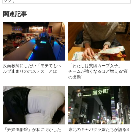
ック）
関連記事
反面教師にしたい「モテてもヘ
「わたしは貧困カープ女子」
ルプ止まりのホステス」とは
チームが強くなるほど増える“夜
の出勤”
「妊婦風俗嬢」が私に明かした
東北のキャバクラ嬢たちが語る3