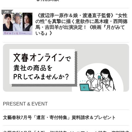
PR
《渡辺淳一原作＆娘・渡邉直子監督》“女性
の性”を真摯に描く意欲作に黒木瞳・西岡德
馬・吉田羊が出演決定！《映画『月がみて
いる』》
PRESENT & EVENT
文藝春秋7月号「遺言・寄付特集」資料請求＆プレゼント