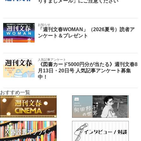
りすましメール」にご注意ください
お知らせ
「週刊文春WOMAN」（2026夏号）読者ア
ンケート＆プレゼント
人気記事アンケート
《図書カード5000円分が当たる》週刊文春8
月13日・20日号 人気記事アンケート募集
中！
おすすめ一覧