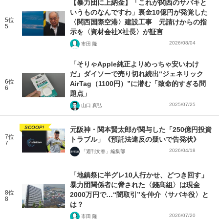
【暴力団に上納金】「これが関西のサバキと
いうものなんですわ」裏金10億円が発覚した
5位
〈関西国際空港〉建設工事 元請けからの指
5
示を〈資材会社X社長〉が証言
2026/08/04
市田 隆
「そりゃApple純正よりめっちゃ安いわけ
だ」ダイソーで売り切れ続出“ジェネリック
6位
AirTag（1100円）”に潜む「致命的すぎる問
6
題点」
2025/07/25
山口 真弘
SCOOP!
元阪神・関本賢太郎が関与した「250億円投資
7位
トラブル」《預託法違反の疑いで告発状》
7
2026/04/18
「週刊文春」編集部
「地鎮祭に半グレ10人行かせ、どつき回す」
暴力団関係者に脅された〈錢髙組〉は現金
8位
2000万円で…“闇取引”を仲介〈サバキ役〉と
8
は？
2026/07/20
市田 隆