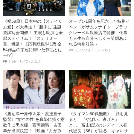
《祝59歳》日本中の【ステイサ
オープン1周年を記念した特別イ
ム愛】が大暴走！ “勝手に”生誕
ベントがサムソナイト・ブラッ
祭試写会開催！ 主演も助演も全
クレーベル銀座店で開催 仕事
部ステイサム！「ステサミー
も人生も自分らしく～笑顔あふ
賞」爆誕！【応募総数941票 全
れる特別対談～
54作品の栄冠に輝いた作品とは
PR（サムソナイト・ジャパン）
ー!?】
PR（（株）キノフィルムズ）
《渡辺淳一原作＆娘・渡邉直子
《タイマン50戦無敗》「顔を見
監督》“女性の性”を真摯に描く意
ると、『やばい。逃げろ』
欲作に黒木瞳・西岡德馬・吉田
と…」富山伝説のレディース初
羊が出演決定！《映画『月がみ
代総長（36）が語る、ギャルサ