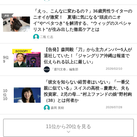
「えっ、こんなに変わるの？」36歳男性ライターの
PR
ニオイが激変！ 夏場に気になる“頭皮のニオ
イ”や“ベタつき”を解消する、“ウィッグのスペシャ
リスト”が生み出した徹底ケアとは
二瓶 仁志
【告発】森岡毅「刀」から主力メンバー5人が
SCOOP!
退社していた！「ジャングリア沖縄は報道で
9位
9
伝えられる以上に厳しい」
2026/02/10
「週刊文春」編集部
「彼女を知らない経営者はいない」「一番父
親に似ている」スイスの高校→慶應大、夫も
10
投資家、2児の母…“村上ファンドの娘”野村絢
位
10
（38）とは何者か
2026/07/28
森岡 英樹
11位から20位を見る