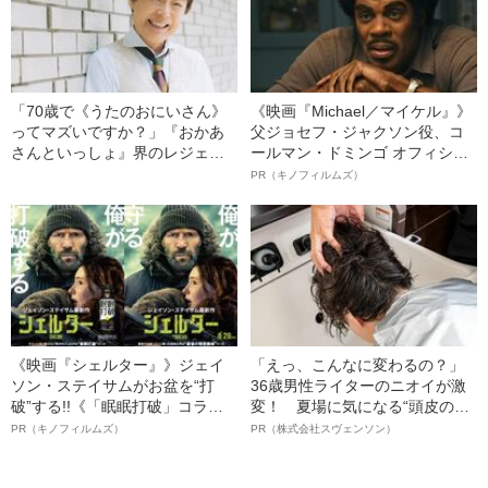
期BEST5
「70歳で《うたのおにいさん》
《映画『Michael／マイケル』》
ってマズいですか？」『おかあ
父ジョセフ・ジャクソン役、コ
さんといっしょ』界のレジェン
ールマン・ドミンゴ オフィシャ
ド・坂田おさむ（70）が「愛し
ルインタビュー“観客を魅了した
PR（キノフィルムズ）
合うお母さんと子ども」を歌い
名優、複雑な父親像への想いを
続けるワケ
語る”《日本興収70億円突破》
《映画『シェルター』》ジェイ
「えっ、こんなに変わるの？」
ソン・ステイサムがお盆を“打
36歳男性ライターのニオイが激
破”する!!《「眠眠打破」コラ
変！ 夏場に気になる“頭皮のニ
ボ》
オイ”や“ベタつき”を解消す
PR（キノフィルムズ）
PR（株式会社スヴェンソン）
る、“ウィッグのスペシャリス
ト”が生み出した徹底ケアとは