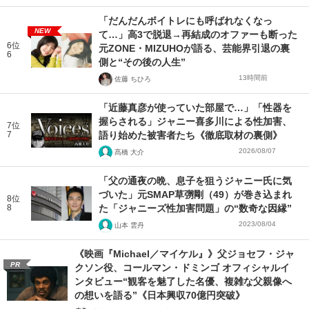
「だんだんボイトレにも呼ばれなくなっ
NEW
て…」高3で脱退→再結成のオファーも断った
6位
元ZONE・MIZUHOが語る、芸能界引退の裏
6
側と“その後の人生”
13時間前
佐藤 ちひろ
「近藤真彦が使っていた部屋で…」「性器を
握らされる」ジャニー喜多川による性加害、
7位
7
語り始めた被害者たち《徹底取材の裏側》
2026/08/07
髙橋 大介
「父の通夜の晩、息子を狙うジャニー氏に気
づいた」元SMAP草彅剛（49）が巻き込まれ
8位
8
た「ジャニーズ性加害問題」の“数奇な因縁”
2023/08/04
山本 雲丹
《映画『Michael／マイケル』》父ジョセフ・ジャ
PR
クソン役、コールマン・ドミンゴ オフィシャルイ
ンタビュー“観客を魅了した名優、複雑な父親像へ
の想いを語る”《日本興収70億円突破》