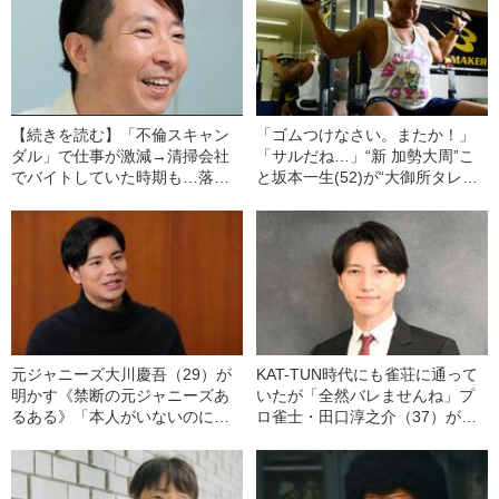
【続きを読む】「不倫スキャン
「ゴムつけなさい。またか！」
ダル」で仕事が激減→清掃会社
「サルだね…」“新 加勢大周”こ
でバイトしていた時期も…落ち
と坂本一生(52)が“大御所タレン
込む有村昆（47）を救った「や
トの愛人をお持ち帰り”して殺さ
らかしの先輩」たちの優しさ
れるかと思った「バブリーな
――「失敗した人は、失敗した
夜」――2023年上半期BEST5
人の気持ちがわかるんですよ
ね」
元ジャニーズ大川慶吾（29）が
KAT-TUN時代にも雀荘に通って
明かす《禁断の元ジャニーズあ
いたが「全然バレませんね」プ
るある》「本人がいないのに楽
ロ雀士・田口淳之介（37）が麻
屋は亀梨の香水の匂いに」「櫻
雀を始めたのは「15歳ぐらいの
井の“男気プレゼント”と二宮
時」だった
の“ギャップ”」――2023年上半