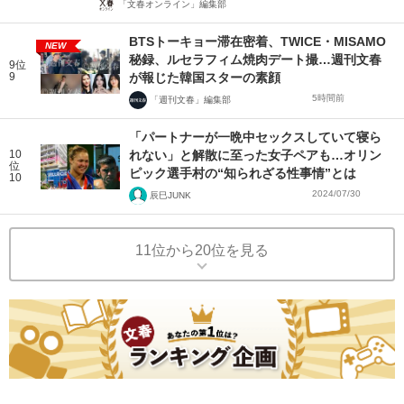
「文春オンライン」編集部
BTSトーキョー滞在密着、TWICE・MISAMO
NEW
秘録、ルセラフィム焼肉デート撮…週刊文春
9位
9
が報じた韓国スターの素顔
5時間前
「週刊文春」編集部
「パートナーが一晩中セックスしていて寝ら
10
れない」と解散に至った女子ペアも…オリン
位
ピック選手村の“知られざる性事情”とは
10
2024/07/30
辰巳JUNK
11位から20位を見る