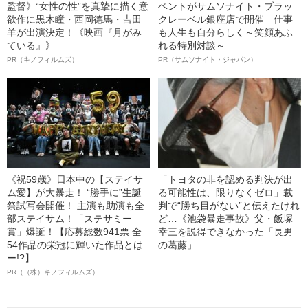
監督》“女性の性”を真摯に描く意
ベントがサムソナイト・ブラッ
欲作に黒木瞳・西岡德馬・吉田
クレーベル銀座店で開催 仕事
羊が出演決定！《映画『月がみ
も人生も自分らしく～笑顔あふ
ている』》
れる特別対談～
PR（キノフィルムズ）
PR（サムソナイト・ジャパン）
《祝59歳》日本中の【ステイサ
「トヨタの非を認める判決が出
ム愛】が大暴走！ “勝手に”生誕
る可能性は、限りなくゼロ」裁
祭試写会開催！ 主演も助演も全
判で“勝ち目がない”と伝えたけれ
部ステイサム！「ステサミー
ど…《池袋暴走事故》父・飯塚
賞」爆誕！【応募総数941票 全
幸三を説得できなかった「長男
54作品の栄冠に輝いた作品とは
の葛藤」
ー!?】
PR（（株）キノフィルムズ）