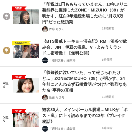
「印税は1円ももらっていません」19年ぶりに
NEW
芸能界に復帰したZONE・MIZUHO（38）が
明かす、紅白3年連続出場したのに“月収8万
円”だった絶頂期
13時間前
佐藤 ちひろ
《BTS厳戒トーキョー滞在記》RM→渋谷で飲
SCOOP!
み会、JIN→伊豆の温泉、V→よみうりラン
ド…密着撮！【無料公開】
5時間前
「週刊文春」編集部
「収録後に泣いていた、って報じられたけ
NEW
ど…」ZONEのMIZUHO（38）が明かす、24
4位
年前にとんねるず石橋貴明がつけた“強烈なあ
4
だ名”事件の真相
13時間前
佐藤 ちひろ
観客30人、メインボーカル脱退…M!LKが「ポ
NEW
スト嵐」に上り詰めるまでの12年《ブレイク
5位
5
秘話》
6時間前
「週刊文春」編集部