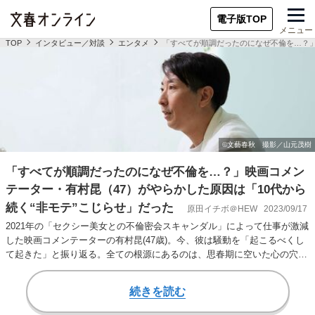
電子版TOP
メニュー
TOP
インタビュー／対談
エンタメ
「すべてが順調だったのになぜ不倫を…？」
「すべてが順調だったのになぜ不倫を…？」映画コメン
テーター・有村昆（47）がやらかした原因は「10代から
続く“非モテ”こじらせ」だった
原田イチボ＠HEW
2023/09/17
2021年の「セクシー美女との不倫密会スキャンダル」によって仕事が激減
した映画コメンテーターの有村昆(47歳)。今、彼は騒動を「起こるべくし
て起きた」と振り返る。全ての根源にあるのは、思春期に空いた心の穴、
「非モテ…
続きを読む