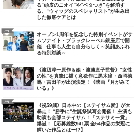
る“頭皮のニオイ”や“ベタつき”を解消す
る、“ウィッグのスペシャリスト”が生み出
した徹底ケアとは
PR
オープン1周年を記念した特別イベントがサ
ムソナイト・ブラックレーベル銀座店で開
催 仕事も人生も自分らしく～笑顔あふれ
る特別対談～
PR
《渡辺淳一原作＆娘・渡邉直子監督》“女性
の性”を真摯に描く意欲作に黒木瞳・西岡德
馬・吉田羊が出演決定！《映画『月がみて
いる』》
PR
《祝59歳》日本中の【ステイサム愛】が大
暴走！ “勝手に”生誕祭試写会開催！ 主演も
助演も全部ステイサム！「ステサミー賞」
爆誕！【応募総数941票 全54作品の栄冠に
輝いた作品とはー!?】