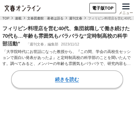
電子版TOP
メニュー
TOP
連載
文春図書館 著者は語る
週刊文春
フィリピン料理店を営む40代
フィリピン料理店を営む40代、集団就職して働き続けた
70代も…年齢も雰囲気もバラバラな“定時制高校の科学
部活動”
「週刊文春」編集部
2023/11/12
「大学院時代にお世話になった教授から、『この間、学会の高校生セッシ
ョンで面白い発表があったよ』と定時制高校の科学部のことを聞いたんで
す。調べてみると、メンバーの年齢も雰囲気もバラバラで、研究内容も面
白くて、まるで小説…
続きを読む