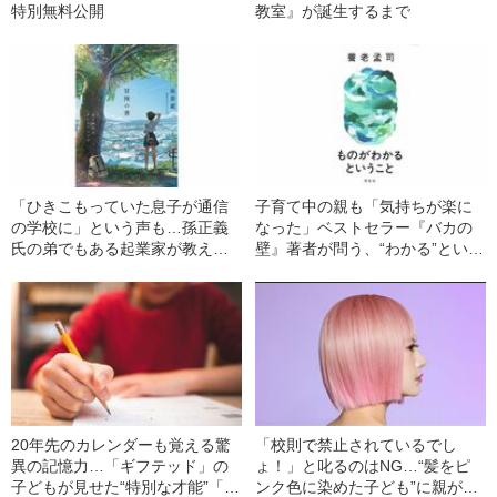
特別無料公開
教室』が誕生するまで
「ひきこもっていた息子が通信
子育て中の親も「気持ちが楽に
の学校に」という声も…孫正義
なった」ベストセラー『バカの
氏の弟でもある起業家が教え
壁』著者が問う、“わかる”という
る、新しい時代の“生き方・学び
ことの意味
方”
20年先のカレンダーも覚える驚
「校則で禁止されているでし
異の記憶力…「ギフテッド」の
ょ！」と叱るのはNG…“髪をピ
子どもが見せた“特別な才能”「あ
ンク色に染めた子ども”に親がか