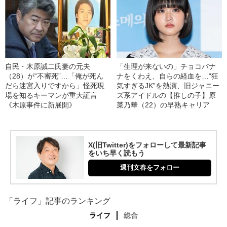
自民・木原誠二氏妻の元夫
「生理が来ないの」チョコバナ
（28）が“不審死”…「俺が死ん
ナをくわえ、自らの経血を…“狂
だら迷宮入りですから」怪死現
気すぎるJK”を熱演、旧ジャニー
場を知るキーマンが重大証言
ズ系アイドルの【推しの子】原
《木原事件に新展開》
菜乃華（22）の早熟キャリア
X(旧Twitter)をフォローして最新記事
をいち早く読もう
週刊文春をフォロー
「ライフ」記事のランキング
ライフ
総合