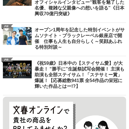
オフィシャルインタビュー“観客を魅了した
名優、複雑な父親像への想いを語る”《日本
興収70億円突破》
PR
オープン1周年を記念した特別イベントがサ
ムソナイト・ブラックレーベル銀座店で開
催 仕事も人生も自分らしく～笑顔あふれ
る特別対談～
PR
《祝59歳》日本中の【ステイサム愛】が大
暴走！ “勝手に”生誕祭試写会開催！ 主演も
助演も全部ステイサム！「ステサミー賞」
爆誕！【応募総数941票 全54作品の栄冠に
輝いた作品とはー!?】