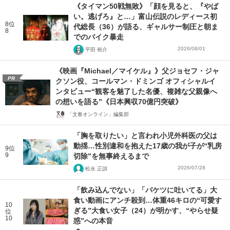
《タイマン50戦無敗》「顔を見ると、『やば
い。逃げろ』と…」富山伝説のレディース初
8位
代総長（36）が語る、ギャルサー制圧と朝ま
8
でのバイク暴走
2026/08/01
平田 裕介
《映画『Michael／マイケル』》父ジョセフ・ジャ
PR
クソン役、コールマン・ドミンゴ オフィシャルイ
ンタビュー“観客を魅了した名優、複雑な父親像へ
の想いを語る”《日本興収70億円突破》
「文春オンライン」編集部
「胸を取りたい」と言われ小児外科医の父は
動揺…性別違和を抱えた17歳の我が子が“乳房
9位
9
切除”を無事終えるまで
2026/07/28
松永 正訓
「飲み込んでない」「バケツに吐いてる」大
食い動画にアンチ殺到…体重46キロの“可愛す
10
ぎる”大食い女子（24）が明かす、“やらせ疑
位
10
惑”への本音