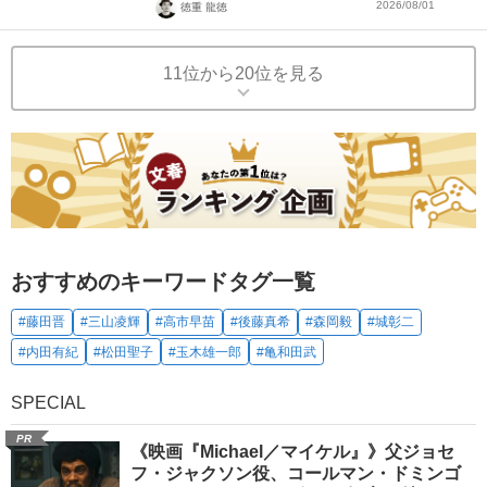
2026/08/01
徳重 龍徳
11位から20位を見る
おすすめのキーワードタグ一覧
#藤田晋
#三山凌輝
#高市早苗
#後藤真希
#森岡毅
#城彰二
#内田有紀
#松田聖子
#玉木雄一郎
#亀和田武
SPECIAL
PR
《映画『Michael／マイケル』》父ジョセ
フ・ジャクソン役、コールマン・ドミンゴ