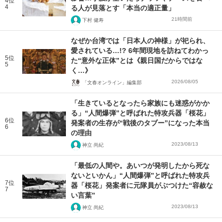
4位
4
る人が見落とす「本当の適正量」
21時間前
下村 健寿
なぜか台湾では「日本人の神様」が祀られ、
愛されている…!? 6年間現地を訪ねてわかっ
5位
た“意外な正体”とは《親日国だからではな
5
く…》
2026/08/05
「文春オンライン」編集部
「生きているとなったら家族にも迷惑がかか
る」“人間爆弾”と呼ばれた特攻兵器「桜花」
6位
発案者の生存が“戦後のタブー”になった本当
6
の理由
2023/08/13
神立 尚紀
「最低の人間や。あいつが発明したから死な
ないといかん」“人間爆弾”と呼ばれた特攻兵
7位
器「桜花」発案者に元隊員がぶつけた“容赦な
7
い言葉”
2023/08/13
神立 尚紀