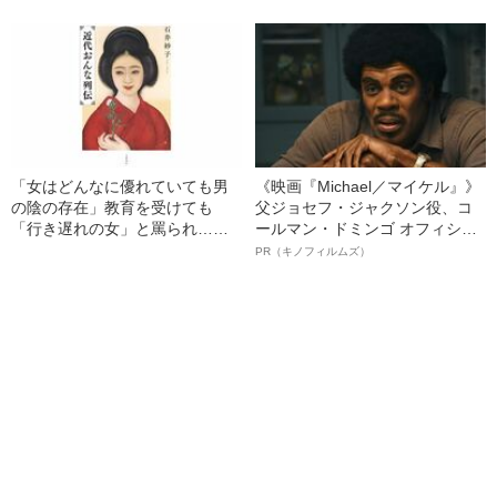
なたの誕生日の曜日を当てられ
けるべき言葉とは？
ます」
「女はどんなに優れていても男
《映画『Michael／マイケル』》
の陰の存在」教育を受けても
父ジョセフ・ジャクソン役、コ
「行き遅れの女」と罵られ…近
ールマン・ドミンゴ オフィシャ
代日本を生きた女たちの怒りと
ルインタビュー“観客を魅了した
PR（キノフィルムズ）
苦しみ
名優、複雑な父親像への想いを
語る”《日本興収70億円突破》