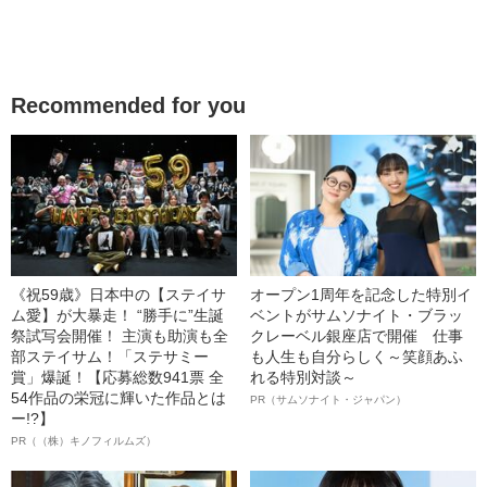
Recommended for you
《祝59歳》日本中の【ステイサ
オープン1周年を記念した特別イ
ム愛】が大暴走！ “勝手に”生誕
ベントがサムソナイト・ブラッ
祭試写会開催！ 主演も助演も全
クレーベル銀座店で開催 仕事
部ステイサム！「ステサミー
も人生も自分らしく～笑顔あふ
賞」爆誕！【応募総数941票 全
れる特別対談～
54作品の栄冠に輝いた作品とは
PR（サムソナイト・ジャパン）
ー!?】
PR（（株）キノフィルムズ）