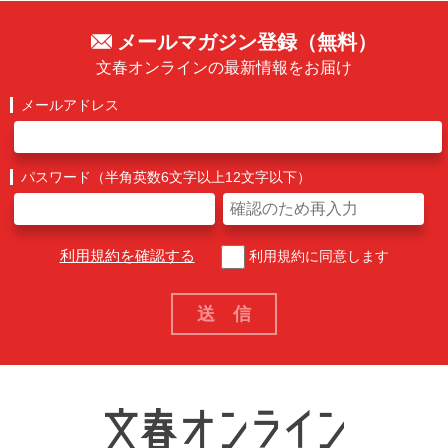
メールマガジン登録（無料）
文春オンラインの最新情報をお届け
メールアドレス
パスワード（半角英数6文字以上12文字以下）
利用規約を確認する
利用規約に同意します