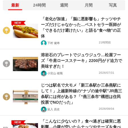
最新
24時間
週間
月間
写真
「老化が加速」「脳に悪影響も」ナッツやチ
NEW
ーズだけじゃなかった…ベストセラー医師が
「できるだけ避けたい」と語る“食べ物”の正
体
21時間前
下村 健寿
溶岩石のプレートでジュウジュウ…松屋フー
ズ「牛肩ロースステーキ」2200円がド迫力で
美味すぎた！
2026/07/31
小宮山 雄飛
じつは駅名で大モメ「新三条駅か三条燕駅に
して！」上越新幹線の“ナゾの途中駅”JR燕三
条駅には何がある？「“燕三条市”構想は住民
投票でNOだった」
2026/08/04
鼠入 昌史
「こんなに少ないの？」食べ過ぎは確実に悪
NEW
影響…小腹が空いたらナッツやチーズを食べ