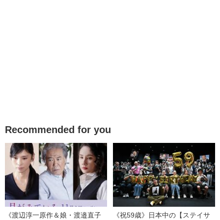
Recommended for you
《渡辺淳一原作＆娘・渡邉直子
《祝59歳》日本中の【ステイサ