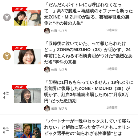
「だんだんボイトレにも呼ばれなくなっ
NEW
て…」高3で脱退→再結成のオファーも断った
元ZONE・MIZUHOが語る、芸能界引退の裏
側と“その後の人生”
2時間前
佐藤 ちひろ
「収録後に泣いていた、って報じられたけ
NEW
ど…」ZONEのMIZUHO（38）が明かす、24
年前にとんねるず石橋貴明がつけた“強烈なあ
だ名”事件の真相
2時間前
佐藤 ちひろ
「印税は1円ももらっていません」19年ぶりに
NEW
芸能界に復帰したZONE・MIZUHO（38）が
4位
明かす、紅白3年連続出場したのに“月収8万
4
円”だった絶頂期
2時間前
佐藤 ちひろ
「パートナーが一晩中セックスしていて寝ら
れない」と解散に至った女子ペアも…オリン
5位
5
ピック選手村の“知られざる性事情”とは