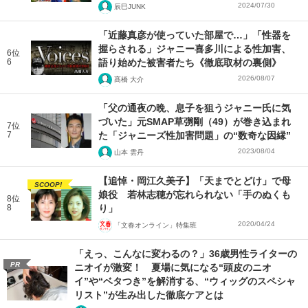
2024/07/30
辰巳JUNK
「近藤真彦が使っていた部屋で…」「性器を
握らされる」ジャニー喜多川による性加害、
6位
6
語り始めた被害者たち《徹底取材の裏側》
2026/08/07
髙橋 大介
「父の通夜の晩、息子を狙うジャニー氏に気
づいた」元SMAP草彅剛（49）が巻き込まれ
7位
7
た「ジャニーズ性加害問題」の“数奇な因縁”
2023/08/04
山本 雲丹
【追悼・岡江久美子】「天までとどけ」で母
SCOOP!
娘役 若林志穂が忘れられない「手のぬくも
8位
8
り」
2020/04/24
「文春オンライン」特集班
「えっ、こんなに変わるの？」36歳男性ライターの
PR
ニオイが激変！ 夏場に気になる“頭皮のニオ
イ”や“ベタつき”を解消する、“ウィッグのスペシャ
リスト”が生み出した徹底ケアとは