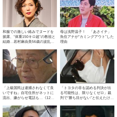
和服での激しい絡みでヌードを
母は浅野温子！ 「あさイチ」
披露、“体重150キロ超”の教祖と
魚住アナが“カミングアウト”した
結婚…若村麻由美56歳の波乱万
理由
丈
「上級国民は逮捕されなくて良
「トヨタの非を認める判決が出
いですね」自宅住所がネットに
る可能性は、限りなくゼロ」裁
流出、嫌がらせ電話も…《12人
判で“勝ち目がない”と伝えたけれ
死傷の池袋暴走事故》飯塚幸三
ど…《池袋暴走事故》父・飯塚
の長男が直面した「加害者家族
幸三を説得できなかった「長男
への暴力」
の葛藤」