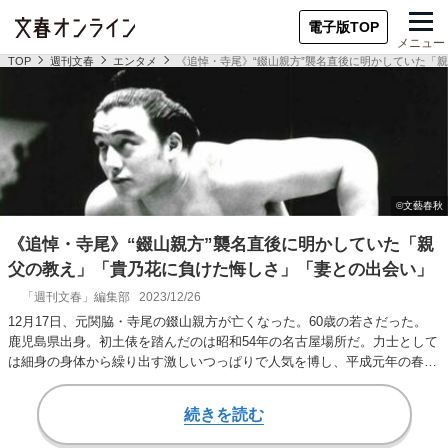
電子版TOP
メニュー
TOP
週刊文春
エンタメ
《追悼・寺尾》“錣山親方”襲名直後に明かしていた「
《追悼・寺尾》“錣山親方”襲名直後に明かしていた「親
父の教え」「貴乃花に負けた悔しさ」「妻との出会い」
「週刊文春」編集部
2023/12/26
12月17日、元関脇・寺尾の錣山親方が亡くなった。60歳の若さだった。
鹿児島県出身。初土俵を踏んだのは昭和54年の名古屋場所だ。力士として
は細身の身体から繰り出す激しいつっぱりで人気を博し、平成元年の春場
所には関…
続きを読む