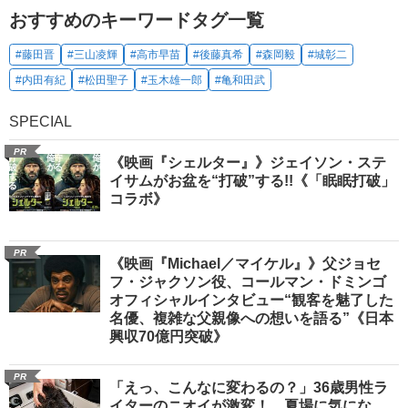
おすすめのキーワードタグ一覧
#藤田晋
#三山凌輝
#高市早苗
#後藤真希
#森岡毅
#城彰二
#内田有紀
#松田聖子
#玉木雄一郎
#亀和田武
SPECIAL
PR
《映画『シェルター』》ジェイソン・ステ
イサムがお盆を“打破”する!!《「眠眠打破」
コラボ》
PR
《映画『Michael／マイケル』》父ジョセ
フ・ジャクソン役、コールマン・ドミンゴ
オフィシャルインタビュー“観客を魅了した
名優、複雑な父親像への想いを語る”《日本
興収70億円突破》
PR
「えっ、こんなに変わるの？」36歳男性ラ
イターのニオイが激変！ 夏場に気にな