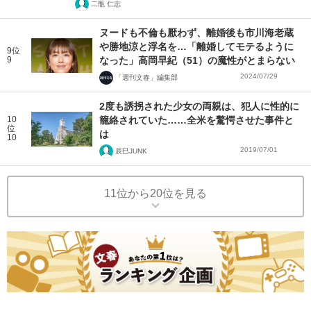
二瓶 仁志
ヌードも不倫も厭わず、離婚後も市川海老蔵
や勝地涼と浮名を…「離婚してモテるように
9位
9
なった」高岡早紀（51）の魔性がとまらない
2024/07/29
「週刊文春」編集部
2度も誘拐された少女の両親は、犯人に性的に
10
籠絡されていた……全米を驚愕させた事件と
位
は
10
2019/07/01
辰巳JUNK
11位から20位を見る