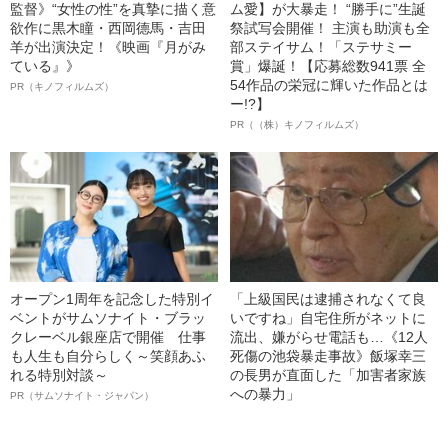
監督》“女性の性”を真摯に描く意
ム愛】が大暴走！ “勝手に”生誕
欲作に黒木瞳・西岡德馬・吉田
祭試写会開催！ 主演も助演も全
羊が出演決定！《映画『月がみ
部ステイサム！「ステサミー
ている』》
賞」爆誕！【応募総数941票 全
54作品の栄冠に輝いた作品とは
PR（キノフィルムズ）
ー!?】
PR（（株）キノフィルムズ）
オープン1周年を記念した特別イ
「上級国民は逮捕されなくて良
ベントがサムソナイト・ブラッ
いですね」自宅住所がネットに
クレーベル銀座店で開催 仕事
流出、嫌がらせ電話も…《12人
も人生も自分らしく～笑顔あふ
死傷の池袋暴走事故》飯塚幸三
れる特別対談～
の長男が直面した「加害者家族
への暴力」
PR（サムソナイト・ジャパン）