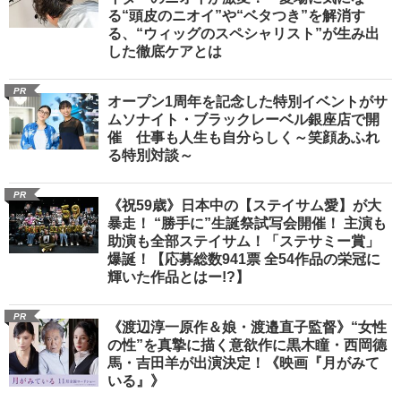
る“頭皮のニオイ”や“ベタつき”を解消す
る、“ウィッグのスペシャリスト”が生み出
した徹底ケアとは
PR
オープン1周年を記念した特別イベントがサ
ムソナイト・ブラックレーベル銀座店で開
催 仕事も人生も自分らしく～笑顔あふれ
る特別対談～
PR
《祝59歳》日本中の【ステイサム愛】が大
暴走！ “勝手に”生誕祭試写会開催！ 主演も
助演も全部ステイサム！「ステサミー賞」
爆誕！【応募総数941票 全54作品の栄冠に
輝いた作品とはー!?】
PR
《渡辺淳一原作＆娘・渡邉直子監督》“女性
の性”を真摯に描く意欲作に黒木瞳・西岡德
馬・吉田羊が出演決定！《映画『月がみて
いる』》