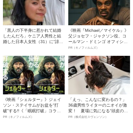
「黒人の下半身に惹かれて結婚
《映画『Michael／マイケル』》
したんだろ」ケニア人男性と結
父ジョセフ・ジャクソン役、コ
婚した日本人女性（31）に“誹謗
ールマン・ドミンゴ オフィシャ
中傷”殺到…本人が語る、日本で
ルインタビュー“観客を魅了した
PR（キノフィルムズ）
感じる“外国人差別”のリアル
名優、複雑な父親像への想いを
語る”《日本興収70億円突破》
《映画『シェルター』》ジェイ
「えっ、こんなに変わるの？」
ソン・ステイサムがお盆を“打
36歳男性ライターのニオイが激
破”する!!《「眠眠打破」コラ
変！ 夏場に気になる“頭皮のニ
ボ》
オイ”や“ベタつき”を解消す
PR（キノフィルムズ）
PR（株式会社スヴェンソン）
る、“ウィッグのスペシャリス
ト”が生み出した徹底ケアとは