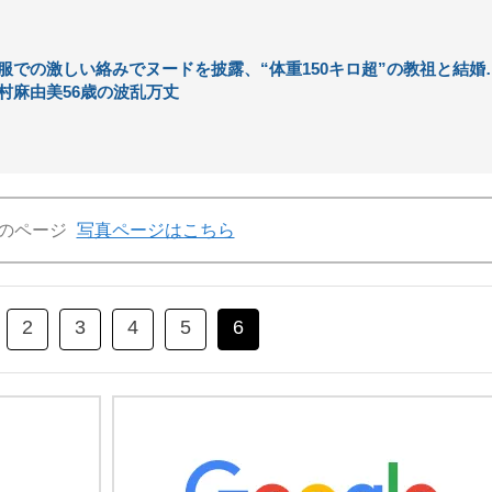
服での激しい絡みでヌードを披露、“体重150キロ超”の教祖と結婚
村麻由美56歳の波乱万丈
のページ
写真ページはこちら
2
3
4
5
6