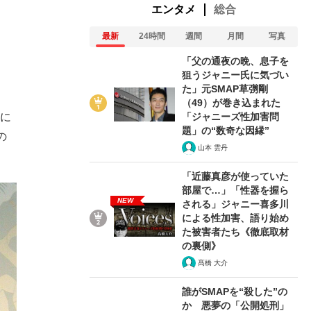
エンタメ
総合
最新
24時間
週間
月間
写真
「父の通夜の晩、息子を
狙うジャニー氏に気づい
た」元SMAP草彅剛
（49）が巻き込まれた
「ジャニーズ性加害問
標に
題」の“数奇な因縁”
の
山本 雲丹
「近藤真彦が使っていた
部屋で…」「性器を握ら
NEW
される」ジャニー喜多川
による性加害、語り始め
た被害者たち《徹底取材
の裏側》
髙橋 大介
誰がSMAPを“殺した”の
か 悪夢の「公開処刑」