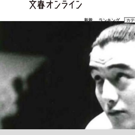
新着
ランキング
カテ
スクープ
ニュー
おすすめのキ
#藤田晋
#三
#玉木雄一郎
「90%は失敗する。でも…」本田圭佑が初め
終戦から81年