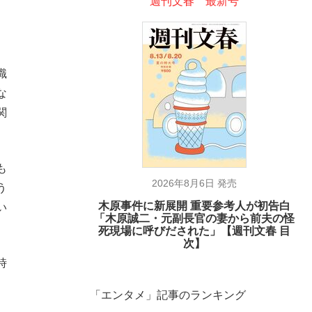
週刊文春 最新号
識
な
関
も
2026年8月6日 発売
う
木原事件に新展開 重要参考人が初告白
い
「木原誠二・元副長官の妻から前夫の怪
死現場に呼びだされた」【週刊文春 目
次】
時
「エンタメ」記事のランキング