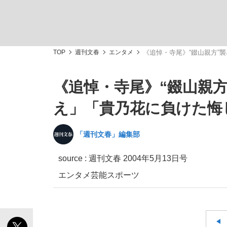
TOP
週刊文春
エンタメ
《追悼・寺尾》“錣山親方”
《追悼・寺尾》“錣山親
「敗因分析は一切聞かれなかった」侍ジャパン選
キングの誕生を、目撃せよ。
え」「貴乃花に負けた悔
「週刊文春」編集部
source : 週刊文春 2004年5月13日号
the Style
エンタメ
芸能
スポーツ
「目標達成できなかったからと言って…」サッ