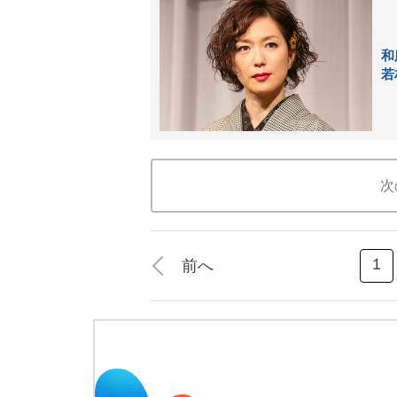
和
若
次
1
前へ