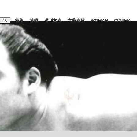
ゴリ
特集
連載
週刊文春
文藝春秋
WOMAN
CINEMA
キーワード入力
ス
エンタメ
ライフ
ビジネス
ーワードタグ一覧
山凌輝
#高市早苗
#後藤真希
#森岡毅
#城彰二
#内田有紀
観る将棋、読
#亀和田武
て明かした日本代表監督に...
「最悪の空気のまま解散」W