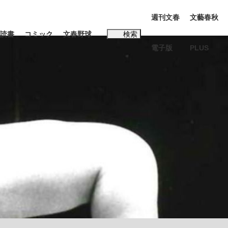
週刊文春
文藝春秋
読書
コミック
文春野球
検索
電子版
PLUS
インタビュー
読書
#松田聖子
む将棋
BC日本代表“敗戦”の真実 選手が明かす...