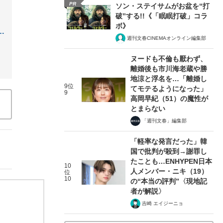
PR
ソン・ステイサムがお盆を“打
破”する!!《「眠眠打破」コラ
ボ》
…
週刊文春CINEMAオンライン編集部
ヌードも不倫も厭わず、
離婚後も市川海老蔵や勝
地涼と浮名を…「離婚し
9位
てモテるようになった」
9
高岡早紀（51）の魔性が
とまらない
「週刊文春」編集部
「軽率な発言だった」韓
国で批判が殺到→謝罪し
たことも…ENHYPEN日本
10
人メンバー・ニキ（19）
位
10
の“本当の評判”〈現地記
者が解説〉
吉崎 エイジーニョ