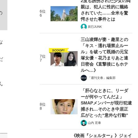
2度も誘拐された少女の両
親は、犯人に性的に籠絡
6位
の
されていた……全米を驚
6
愕させた事件とは
辰巳JUNK
三山凌輝が妻・趣里との
な
「キス・濡れ場禁止ルー
、
SCOOP!
ル」を破って既婚の元宝
7位
塚女優・花乃まりあと連
だ
7
日密会《直撃後にもホテ
ルへ…》
「週刊文春」編集部
ん
「肝心なときに、リーダ
ーが何やってんだよ」
SMAPメンバーが現行犯逮
8位
8
捕され…そのとき中居正
広がとった“意外な行動”
山内 宏泰
《映画『シェルター』》ジェイ