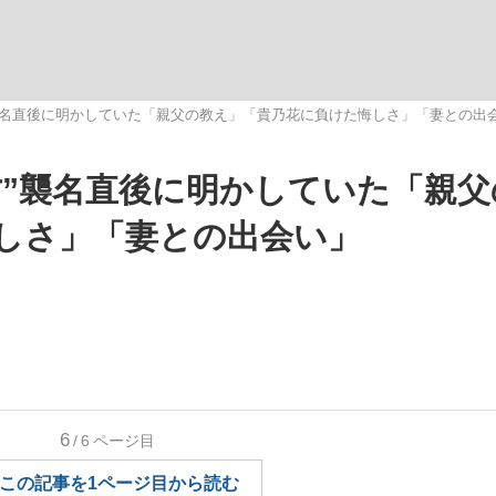
いまさら聞け
襲名直後に明かしていた「親父の教え」「貴乃花に負けた悔しさ」「妻との出
方”襲名直後に明かしていた「親父
手が証言した“NPB聞...
「クマが悪者扱いされているの
しさ」「妻との出会い」
もっと見る
6
/6
ページ目
カー日本代表・森保一監督...
この記事を1ページ目から読む