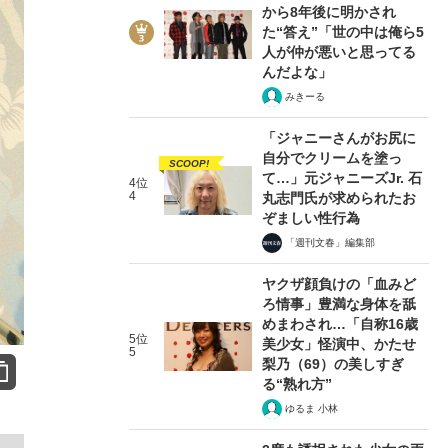
から8年後に明かされ
た“答え”「世の中は俺ら5
人が仲が悪いと思ってる
んだよな」
みきーる
「ジャニーさんがお尻に
自分でクリームを塗っ
SCOOP!
て…」元ジャニーズJr. 石
4位
4
丸志門氏が求められたお
ぞましい性行為
「週刊文春」編集部
ヤクザ顔負けの「血みど
ろ情事」豊満な身体を舐
めまわされ…「自称16歳
5位
美少女」怪演中、かたせ
5
梨乃（69）の美しすぎ
る“熟れ方”
ゆるま 小林