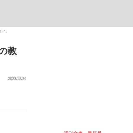
ない資産運用のすべて
会い」
の教
が悲しい」『北の国から』倉本聰氏（91...
2023/12/26