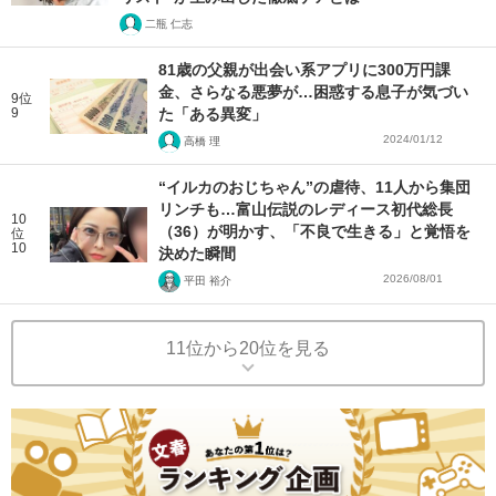
二瓶 仁志
81歳の父親が出会い系アプリに300万円課
金、さらなる悪夢が…困惑する息子が気づい
9位
9
た「ある異変」
2024/01/12
高橋 理
“イルカのおじちゃん”の虐待、11人から集団
リンチも…富山伝説のレディース初代総長
10
（36）が明かす、「不良で生きる」と覚悟を
位
10
決めた瞬間
2026/08/01
平田 裕介
11位から20位を見る