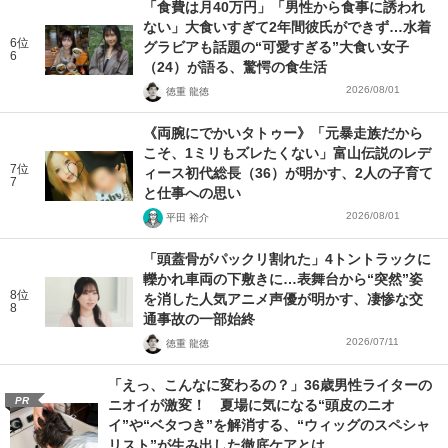
「食費は月40万円」「男性から食事に誘われ
ない」大食いすぎて2年間彼氏ができず…水着
6位
グラビアも話題の“可愛すぎる”大食い女子
6
（24）が語る、驚愕の食生活
2026/08/01
徳重 龍徳
《両腕にでかいタトゥー》「元暴走族だから
こそ、1ミリもズレたくない」富山伝説のレデ
7位
ィース初代総長（36）が明かす、2人の子育て
7
と仕事への思い
2026/08/01
平田 裕介
「頭蓋骨がパックリ割れた」4トントラックに
轢かれ車両の下敷きに…表舞台から“突然”姿
8位
を消した人気アニメ声優が明かす、凄惨な交
8
通事故の一部始終
2026/07/11
徳重 龍徳
「えっ、こんなに変わるの？」36歳男性ライターの
PR
ニオイが激変！ 夏場に気になる“頭皮のニオ
イ”や“ベタつき”を解消する、“ウィッグのスペシャ
リスト”が生み出した徹底ケアとは