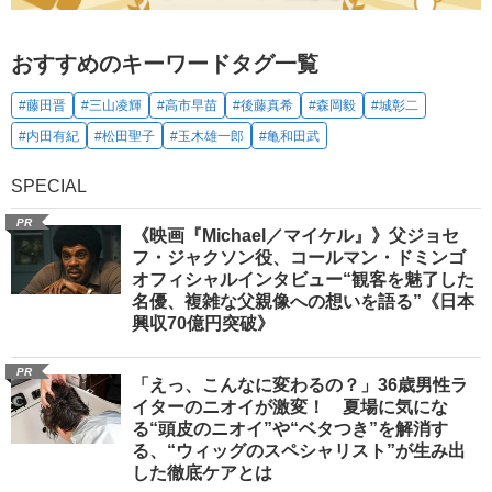
おすすめのキーワードタグ一覧
#藤田晋
#三山凌輝
#高市早苗
#後藤真希
#森岡毅
#城彰二
#内田有紀
#松田聖子
#玉木雄一郎
#亀和田武
SPECIAL
PR
《映画『Michael／マイケル』》父ジョセ
フ・ジャクソン役、コールマン・ドミンゴ
オフィシャルインタビュー“観客を魅了した
名優、複雑な父親像への想いを語る”《日本
興収70億円突破》
PR
「えっ、こんなに変わるの？」36歳男性ラ
イターのニオイが激変！ 夏場に気にな
る“頭皮のニオイ”や“ベタつき”を解消す
る、“ウィッグのスペシャリスト”が生み出
した徹底ケアとは