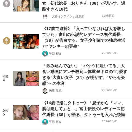
女」初代総長しおりさん（36）が明かす、過
酷すぎる10代
17時間前
「文春オンライン」編集部
《17歳で逮捕》「入っていなければ人を殺し
ていた」富山の伝説的レディース初代総長
（36）が告白する、女子少年院での独房生活
と“ヤンキーの更生”
2026/08/01
平田 裕介
「飲み込んでない」「バケツに吐いてる」大
食い動画にアンチ殺到…体重46キロの“可愛す
4位
ぎる”大食い女子（24）が明かす、“やらせ疑
4
惑”への本音
2026/08/01
徳重 龍徳
《14歳で指にタトゥー》「息子から『ママ、
腕は隠して』と…」富山伝説のレディース初
5位
5
代総長（36）が語る、タトゥーを入れた後悔
2026/08/01
平田 裕介