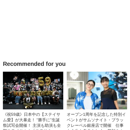
Recommended for you
《祝59歳》日本中の【ステイサ
オープン1周年を記念した特別イ
ム愛】が大暴走！ “勝手に”生誕
ベントがサムソナイト・ブラッ
祭試写会開催！ 主演も助演も全
クレーベル銀座店で開催 仕事