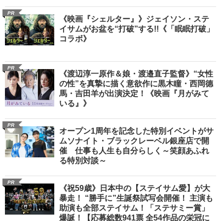
PR
《映画『シェルター』》ジェイソン・ステ
イサムがお盆を“打破”する!!《「眠眠打破」
コラボ》
PR
《渡辺淳一原作＆娘・渡邉直子監督》“女性
の性”を真摯に描く意欲作に黒木瞳・西岡德
馬・吉田羊が出演決定！《映画『月がみて
いる』》
PR
オープン1周年を記念した特別イベントがサ
ムソナイト・ブラックレーベル銀座店で開
催 仕事も人生も自分らしく～笑顔あふれ
る特別対談～
PR
《祝59歳》日本中の【ステイサム愛】が大
暴走！ “勝手に”生誕祭試写会開催！ 主演も
助演も全部ステイサム！「ステサミー賞」
爆誕！【応募総数941票 全54作品の栄冠に