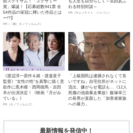
部ステイサム！「ステサミー
も人生も自分らしく～笑顔あふ
賞」爆誕！【応募総数941票 全
れる特別対談～
54作品の栄冠に輝いた作品とは
PR（サムソナイト・ジャパン）
ー!?】
PR（（株）キノフィルムズ）
《渡辺淳一原作＆娘・渡邉直子
「上級国民は逮捕されなくて良
監督》“女性の性”を真摯に描く意
いですね」自宅住所がネットに
欲作に黒木瞳・西岡德馬・吉田
流出、嫌がらせ電話も…《12人
羊が出演決定！《映画『月がみ
死傷の池袋暴走事故》飯塚幸三
ている』》
の長男が直面した「加害者家族
への暴力」
PR（キノフィルムズ）
最新情報を発信中！