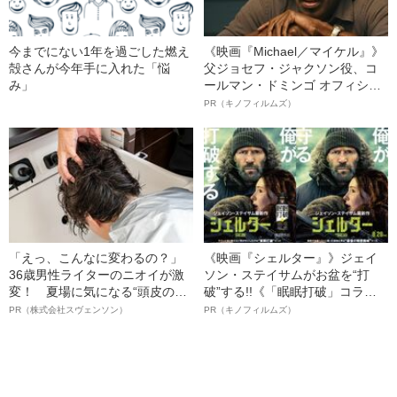
今までにない1年を過ごした燃え
《映画『Michael／マイケル』》
殻さんが今年手に入れた「悩
父ジョセフ・ジャクソン役、コ
み」
ールマン・ドミンゴ オフィシャ
ルインタビュー“観客を魅了した
PR（キノフィルムズ）
名優、複雑な父親像への想いを
語る”《日本興収70億円突破》
「えっ、こんなに変わるの？」
《映画『シェルター』》ジェイ
36歳男性ライターのニオイが激
ソン・ステイサムがお盆を“打
変！ 夏場に気になる“頭皮のニ
破”する!!《「眠眠打破」コラ
オイ”や“ベタつき”を解消す
ボ》
PR（株式会社スヴェンソン）
PR（キノフィルムズ）
る、“ウィッグのスペシャリス
ト”が生み出した徹底ケアとは