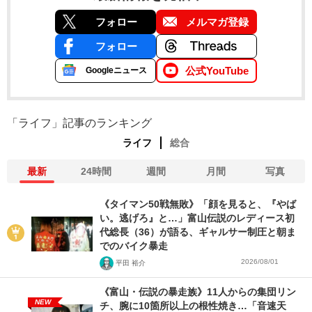
フォロー
メルマガ登録
フォロー
公式YouTube
Googleニュース
「ライフ」記事のランキング
ライフ
総合
最新
24時間
週間
月間
写真
《タイマン50戦無敗》「顔を見ると、『やば
い。逃げろ』と…」富山伝説のレディース初
代総長（36）が語る、ギャルサー制圧と朝ま
でのバイク暴走
2026/08/01
平田 裕介
《富山・伝説の暴走族》11人からの集団リン
NEW
チ、腕に10箇所以上の根性焼き…「音速天