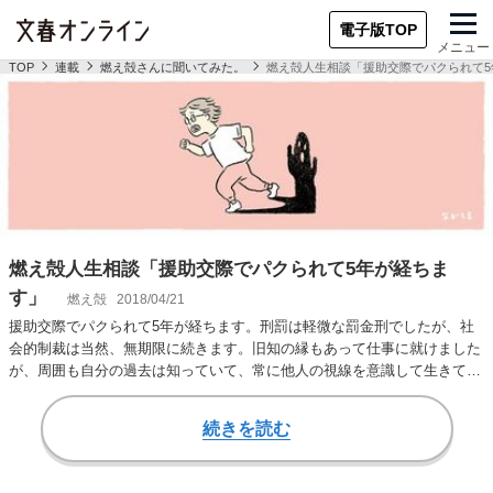
電子版TOP
メニュー
TOP
連載
燃え殻さんに聞いてみた。
燃え殻人生相談「援助交際でパクられて5
燃え殻人生相談「援助交際でパクられて5年が経ちま
す」
燃え殻
2018/04/21
援助交際でパクられて5年が経ちます。刑罰は軽微な罰金刑でしたが、社
会的制裁は当然、無期限に続きます。旧知の縁もあって仕事に就けました
が、周囲も自分の過去は知っていて、常に他人の視線を意識して生きてい
る感じです。 全…
続きを読む