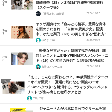
6位
篠崎彩奈（28）と2泊3日“超親密”韓国旅行
6
《スクープ撮》
2024/12/02
「週刊文春」編集部
ヤクザ顔負けの「血みどろ情事」豊満な身体
を舐めまわされ…「自称16歳美少女」怪演
7位
7
中、かたせ梨乃（69）の美しすぎる“熟れ方”
2026/08/06
ゆるま 小林
「軽率な発言だった」韓国で批判が殺到→謝
罪したことも…ENHYPEN日本人メンバー・ニ
8位
8
キ（19）の“本当の評判”〈現地記者が解説〉
2024/12/09
吉崎 エイジーニョ
「えっ、こんなに変わるの？」36歳男性ライターの
PR
ニオイが激変！ 夏場に気になる“頭皮のニオ
イ”や“ベタつき”を解消する、“ウィッグのスペシャ
リスト”が生み出した徹底ケアとは
二瓶 仁志
「ジャニーさんがお尻に自分でクリームを塗
SCOOP!