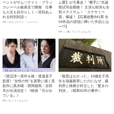
ベントがサムソナイト・ブラッ
ム愛】が大暴走！ “勝手に”生誕
クレーベル銀座店で開催 仕事
祭試写会開催！ 主演も助演も全
も人生も自分らしく～笑顔あふ
部ステイサム！「ステサミー
れる特別対談～
賞」爆誕！【応募総数941票 全
54作品の栄冠に輝いた作品とは
PR（サムソナイト・ジャパン）
ー!?】
PR（（株）キノフィルムズ）
《渡辺淳一原作＆娘・渡邉直子
「殺意はなかった」19歳女子高
監督》“女性の性”を真摯に描く意
生を強姦殺害したのになぜ…裁
欲作に黒木瞳・西岡德馬・吉田
判所と検察が対立した「驚きの
羊が出演決定！《映画『月がみ
判決」（昭和42年の事件）
ている』》
PR（キノフィルムズ）