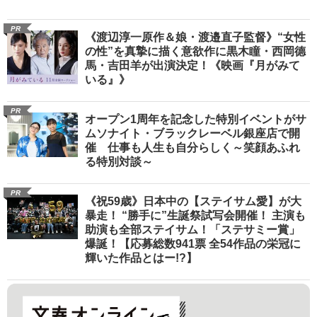
PR
《渡辺淳一原作＆娘・渡邉直子監督》“女性
の性”を真摯に描く意欲作に黒木瞳・西岡德
馬・吉田羊が出演決定！《映画『月がみて
いる』》
PR
オープン1周年を記念した特別イベントがサ
ムソナイト・ブラックレーベル銀座店で開
催 仕事も人生も自分らしく～笑顔あふれ
る特別対談～
PR
《祝59歳》日本中の【ステイサム愛】が大
暴走！ “勝手に”生誕祭試写会開催！ 主演も
助演も全部ステイサム！「ステサミー賞」
爆誕！【応募総数941票 全54作品の栄冠に
輝いた作品とはー!?】