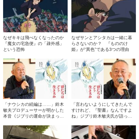
なぜキキは飛べなくなったのか
なぜサンとアシタカは一緒に暮
『魔女の宅急便』の「疎外感」
らさないのか？ 『もののけ
という恐怖
姫』が“異色”である3つの理由
「ナウシカの続編は……」鈴木
「言わないようにしてきたんで
敏夫プロデューサーが明かした
すけれど、『聖書』なんですよ
本音《ジブリの運命が決まった
ね」ジブリ鈴木敏夫氏が語った
日》
《米国ヒットの理由》