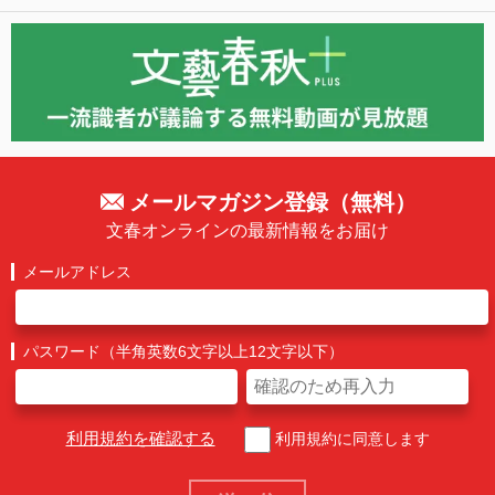
メールマガジン登録（無料）
文春オンラインの最新情報をお届け
メールアドレス
パスワード（半角英数6文字以上12文字以下）
利用規約を確認する
利用規約に同意します