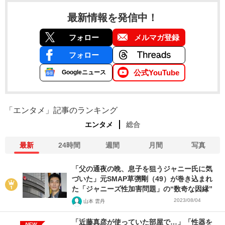
最新情報を発信中！
フォロー
メルマガ登録
フォロー
公式YouTube
Googleニュース
「エンタメ」記事のランキング
エンタメ
総合
最新
24時間
週間
月間
写真
「父の通夜の晩、息子を狙うジャニー氏に気
づいた」元SMAP草彅剛（49）が巻き込まれ
た「ジャニーズ性加害問題」の“数奇な因縁”
2023/08/04
山本 雲丹
「近藤真彦が使っていた部屋で…」「性器を
NEW