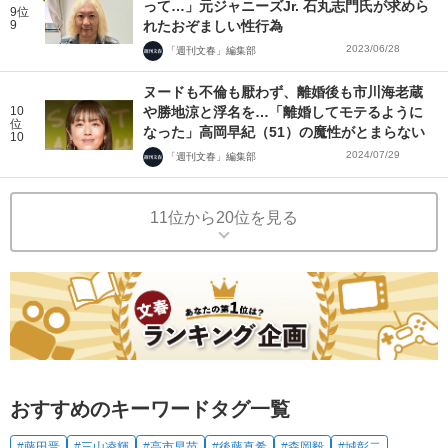
って…」元ジャニーズJr. 石丸志門氏が求めら
9位
9
れたおぞましい性行為
2023/06/28
「週刊文春」編集部
ヌードも不倫も厭わず、離婚後も市川海老蔵
10
や勝地涼と浮名を…「離婚してモテるように
位
なった」高岡早紀（51）の魔性がとまらない
10
2024/07/29
「週刊文春」編集部
11位から20位を見る
おすすめのキーワードタグ一覧
#藤田晋
#三山凌輝
#高市早苗
#後藤真希
#森岡毅
#城彰二