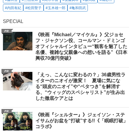
#内田有紀
#松田聖子
#玉木雄一郎
#亀和田武
SPECIAL
PR
《映画『Michael／マイケル』》父ジョセ
フ・ジャクソン役、コールマン・ドミンゴ
オフィシャルインタビュー“観客を魅了した
名優、複雑な父親像への想いを語る”《日本
興収70億円突破》
PR
「えっ、こんなに変わるの？」36歳男性ラ
イターのニオイが激変！ 夏場に気にな
る“頭皮のニオイ”や“ベタつき”を解消す
る、“ウィッグのスペシャリスト”が生み出
した徹底ケアとは
PR
《映画『シェルター』》ジェイソン・ステ
イサムがお盆を“打破”する!!《「眠眠打破」
コラボ》