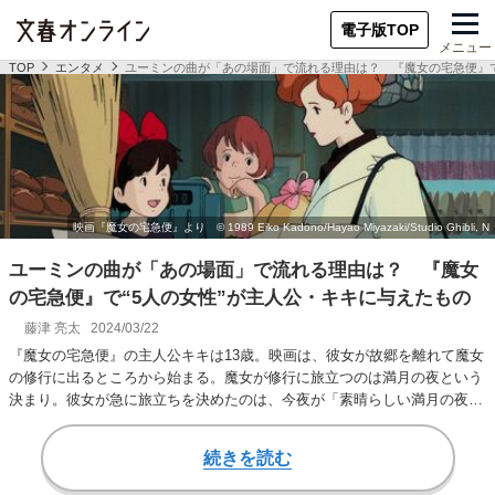
電子版TOP
メニュー
TOP
エンタメ
ユーミンの曲が「あの場面」で流れる理由は？ 『魔女の宅急便』で
ユーミンの曲が「あの場面」で流れる理由は？ 『魔女
の宅急便』で“5人の女性”が主人公・キキに与えたもの
藤津 亮太
2024/03/22
『魔女の宅急便』の主人公キキは13歳。映画は、彼女が故郷を離れて魔女
の修行に出るところから始まる。魔女が修行に旅立つのは満月の夜という
決まり。彼女が急に旅立ちを決めたのは、今夜が「素晴らしい満月の夜」
だと天気予報で知…
続きを読む