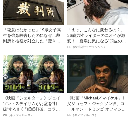
「殺意はなかった」19歳女子高
「えっ、こんなに変わるの？」
生を強姦殺害したのになぜ…裁
36歳男性ライターのニオイが激
判所と検察が対立した「驚きの
変！ 夏場に気になる“頭皮のニ
判決」（昭和42年の事件）
オイ”や“ベタつき”を解消す
PR（株式会社スヴェンソン）
る、“ウィッグのスペシャリス
ト”が生み出した徹底ケアとは
《映画『シェルター』》ジェイ
《映画『Michael／マイケル』》
ソン・ステイサムがお盆を“打
父ジョセフ・ジャクソン役、コ
破”する!!《「眠眠打破」コラ
ールマン・ドミンゴ オフィシャ
ボ》
ルインタビュー“観客を魅了した
PR（キノフィルムズ）
PR（キノフィルムズ）
名優、複雑な父親像への想いを
語る”《日本興収70億円突破》