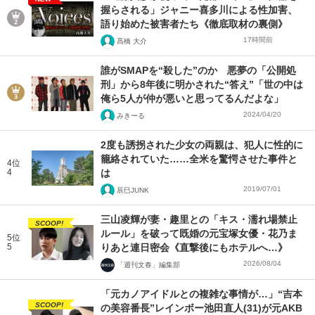
握らされる」ジャニー喜多川による性加害、
語り始めた被害者たち《徹底取材の裏側》
17時間前
髙橋 大介
誰がSMAPを“殺した”のか 悪夢の「公開処
刑」から8年後に明かされた“答え”「世の中は
俺ら5人が仲が悪いと思ってるんだよな」
2024/04/20
みきーる
2度も誘拐された少女の両親は、犯人に性的に
籠絡されていた……全米を驚愕させた事件と
4位
4
は
2019/07/01
辰巳JUNK
三山凌輝が妻・趣里との「キス・濡れ場禁止
SCOOP!
ルール」を破って既婚の元宝塚女優・花乃ま
5位
5
りあと連日密会《直撃後にもホテルへ…》
2026/08/04
「週刊文春」編集部
「元カノアイドルとの複雑な事情が…」“吉本
SCOOP!
の美容番長”レインボー池田直人(31)が元AKB