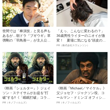
世間では「棒演技」と見る声も
「えっ、こんなに変わるの？」
あるが…朝ドラ『ブギウギ』草
36歳男性ライターのニオイが激
彅剛の「羽鳥善一」が主人公に
変！ 夏場に気になる“頭皮のニ
見えてしまうワケ
オイ”や“ベタつき”を解消す
PR（株式会社スヴェンソン）
る、“ウィッグのスペシャリス
ト”が生み出した徹底ケアとは
《映画『シェルター』》ジェイ
《映画『Michael／マイケル』》
ソン・ステイサムがお盆を“打
父ジョセフ・ジャクソン役、コ
破”する!!《「眠眠打破」コラ
ールマン・ドミンゴ オフィシャ
ボ》
ルインタビュー“観客を魅了した
PR（キノフィルムズ）
PR（キノフィルムズ）
名優、複雑な父親像への想いを