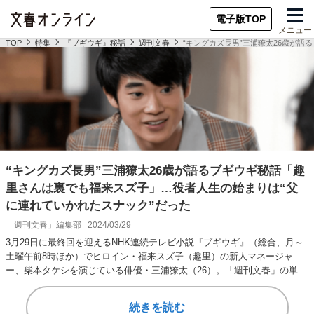
電子版TOP
メニュー
TOP
特集
『ブギウギ』秘話
週刊文春
“キングカズ長男”三浦獠太26歳が
“キングカズ長男”三浦獠太26歳が語るブギウギ秘話「趣
里さんは裏でも福来スズ子」…役者人生の始まりは“父
に連れていかれたスナック”だった
「週刊文春」編集部
2024/03/29
3月29日に最終回を迎えるNHK連続テレビ小説『ブギウギ』（総合、月～
土曜午前8時ほか）でヒロイン・福来スズ子（趣里）の新人マネージャ
ー、柴本タケシを演じている俳優・三浦獠太（26）。「週刊文春」の単独
インタビュー…
続きを読む