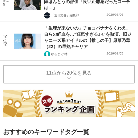
9位
陣ほんとうの評価「良い距離感だったコーチ
9
は…」
2026/08/06
「週刊文春」編集部
「生理が来ないの」チョコバナナをくわえ、
自らの経血を…“狂気すぎるJK”を熱演、旧ジ
10
ャニーズ系アイドルの【推しの子】原菜乃華
位
10
（22）の早熟キャリア
2026/08/05
ゆるま 小林
11位から20位を見る
おすすめのキーワードタグ一覧