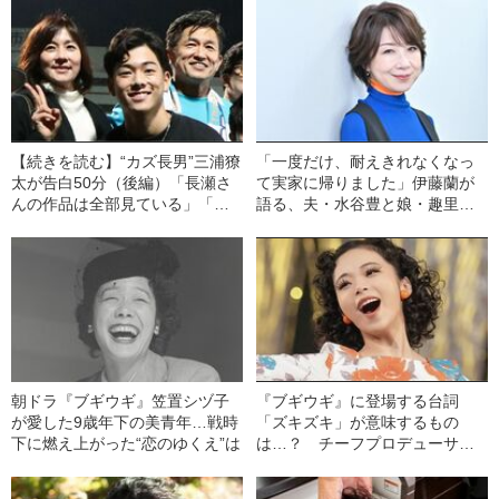
【続きを読む】“カズ長男”三浦獠
「一度だけ、耐えきれなくなっ
太が告白50分（後編）「長瀬さ
て実家に帰りました」伊藤蘭が
んの作品は全部見ている」「家
語る、夫・水谷豊と娘・趣里と
族がまとまっているのは母親の
の知られざる“家族円満生活”
おかげ」
朝ドラ『ブギウギ』笠置シヅ子
『ブギウギ』に登場する台詞
が愛した9歳年下の美青年…戦時
「ズキズキ」が意味するもの
下に燃え上がった“恋のゆくえ”は
は…？ チーフプロデューサー
が明かす“朝ドラの舞台裏”