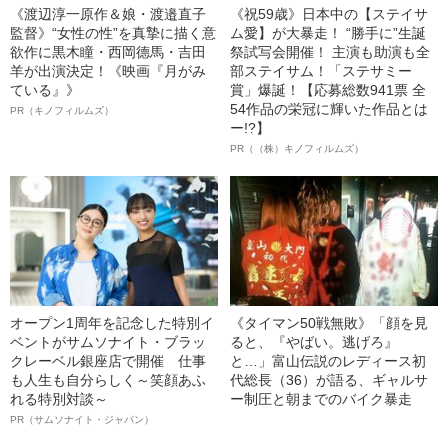
《渡辺淳一原作＆娘・渡邉直子
《祝59歳》日本中の【ステイサ
監督》“女性の性”を真摯に描く意
ム愛】が大暴走！ “勝手に”生誕
欲作に黒木瞳・西岡德馬・吉田
祭試写会開催！ 主演も助演も全
羊が出演決定！《映画『月がみ
部ステイサム！「ステサミー
ている』》
賞」爆誕！【応募総数941票 全
54作品の栄冠に輝いた作品とは
PR（キノフィルムズ）
ー!?】
PR（（株）キノフィルムズ）
オープン1周年を記念した特別イ
《タイマン50戦無敗》「顔を見
ベントがサムソナイト・ブラッ
ると、『やばい。逃げろ』
クレーベル銀座店で開催 仕事
と…」富山伝説のレディース初
も人生も自分らしく～笑顔あふ
代総長（36）が語る、ギャルサ
れる特別対談～
ー制圧と朝までのバイク暴走
PR（サムソナイト・ジャパン）