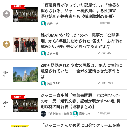
「近藤真彦が使っていた部屋で…」「性器を
NEW
握らされる」ジャニー喜多川による性加害、
語り始めた被害者たち《徹底取材の裏側》
11時間前
髙橋 大介
誰がSMAPを“殺した”のか 悪夢の「公開処
刑」から8年後に明かされた“答え”「世の中は
俺ら5人が仲が悪いと思ってるんだよな」
2024/04/20
みきーる
2度も誘拐された少女の両親は、犯人に性的に
籠絡されていた……全米を驚愕させた事件と
4位
4
は
2019/07/01
辰巳JUNK
ジャニー喜多川「性加害問題」とは何だった
NEW
のか 元「週刊文春」記者が明かす“33週”長
5位
5
期取材の舞台裏【連載まとめ】
11時間前
「週刊文春」編集部
髙橋 大介
「ジャニーさんがお尻に自分でクリームを塗
SCOOP!