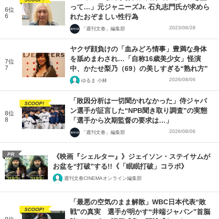
って…」元ジャニーズJr. 石丸志門氏が求めら
6位
6
れたおぞましい性行為
2023/06/28
「週刊文春」編集部
ヤクザ顔負けの「血みどろ情事」豊満な身体
を舐めまわされ…「自称16歳美少女」怪演
7位
7
中、かたせ梨乃（69）の美しすぎる“熟れ方”
2026/08/06
ゆるま 小林
「敗因分析は一切聞かれなかった」侍ジャパ
SCOOP!
ン選手が証言した“NPB聞き取り調査”の実態
8位
8
「選手から次期監督の要求は…」
2026/08/06
「週刊文春」編集部
PR
《映画『シェルター』》ジェイソン・ステイサムが
お盆を“打破”する!!《「眠眠打破」コラボ》
週刊文春CINEMAオンライン編集部
「最悪の空気のまま解散」WBC日本代表“敗
SCOOP!
戦”の真実 選手が明かす“井端ジャパン”首脳