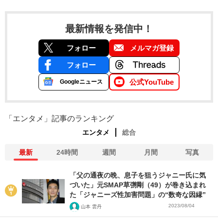
最新情報を発信中！
フォロー
メルマガ登録
フォロー
公式YouTube
Googleニュース
「エンタメ」記事のランキング
エンタメ
総合
最新
24時間
週間
月間
写真
「父の通夜の晩、息子を狙うジャニー氏に気
づいた」元SMAP草彅剛（49）が巻き込まれ
た「ジャニーズ性加害問題」の“数奇な因縁”
2023/08/04
山本 雲丹