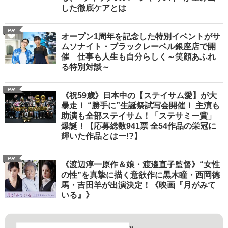
した徹底ケアとは
PR
オープン1周年を記念した特別イベントがサ
ムソナイト・ブラックレーベル銀座店で開
催 仕事も人生も自分らしく～笑顔あふれ
る特別対談～
PR
《祝59歳》日本中の【ステイサム愛】が大
暴走！ “勝手に”生誕祭試写会開催！ 主演も
助演も全部ステイサム！「ステサミー賞」
爆誕！【応募総数941票 全54作品の栄冠に
輝いた作品とはー!?】
PR
《渡辺淳一原作＆娘・渡邉直子監督》“女性
の性”を真摯に描く意欲作に黒木瞳・西岡德
馬・吉田羊が出演決定！《映画『月がみて
いる』》