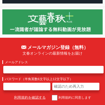
メールマガジン登録（無料）
文春オンラインの最新情報をお届け
メールアドレス
パスワード（半角英数6文字以上12文字以下）
利用規約を確認する
利用規約に同意します