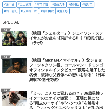
#藤田晋
#三山凌輝
#高市早苗
#後藤真希
#森岡毅
#城彰二
#内田有紀
#玉木雄一郎
#亀和田武
#池上彰
SPECIAL
PR
《映画『シェルター』》ジェイソン・ステ
イサムがお盆を“打破”する!!《「眠眠打破」
コラボ》
PR
《映画『Michael／マイケル』》父ジョセ
フ・ジャクソン役、コールマン・ドミンゴ
オフィシャルインタビュー“観客を魅了した
名優、複雑な父親像への想いを語る”《日本
興収70億円突破》
PR
「えっ、こんなに変わるの？」36歳男性ラ
イターのニオイが激変！ 夏場に気にな
る“頭皮のニオイ”や“ベタつき”を解消す
る、“ウィッグのスペシャリスト”が生み出