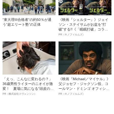
“東大理III合格者”の約50％が通
《映画『シェルター』》ジェイ
う“超エリート塾”の正体
ソン・ステイサムがお盆を“打
破”する!!《「眠眠打破」コラ
ボ》
PR（キノフィルムズ）
「えっ、こんなに変わるの？」
《映画『Michael／マイケル』》
36歳男性ライターのニオイが激
父ジョセフ・ジャクソン役、コ
変！ 夏場に気になる“頭皮のニ
ールマン・ドミンゴ オフィシャ
オイ”や“ベタつき”を解消す
ルインタビュー“観客を魅了した
PR（株式会社スヴェンソン）
PR（キノフィルムズ）
る、“ウィッグのスペシャリス
名優、複雑な父親像への想いを
ト”が生み出した徹底ケアとは
語る”《日本興収70億円突破》