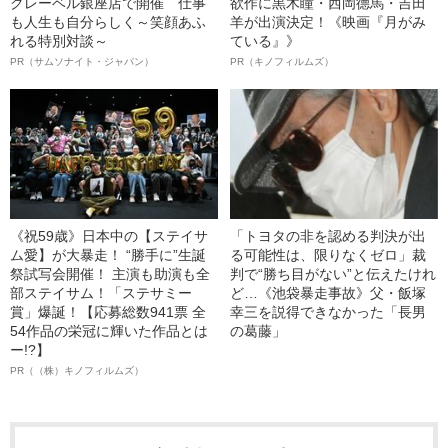
クレーベル銀座店で開催 仕事
欲作に黒木瞳・西岡德馬・吉田
も人生も自分らしく～笑顔あふ
羊が出演決定！《映画『月がみ
れる特別対談～
ている』》
PR（サムソナイト・ジャパン）
PR（キノフィルムズ）
《祝59歳》日本中の【ステイサ
「トヨタの非を認める判決が出
ム愛】が大暴走！ “勝手に”生誕
る可能性は、限りなくゼロ」裁
祭試写会開催！ 主演も助演も全
判で“勝ち目がない”と伝えたけれ
部ステイサム！「ステサミー
ど…《池袋暴走事故》父・飯塚
賞」爆誕！【応募総数941票 全
幸三を説得できなかった「長男
54作品の栄冠に輝いた作品とは
の葛藤」
ー!?】
PR（（株）キノフィルムズ）