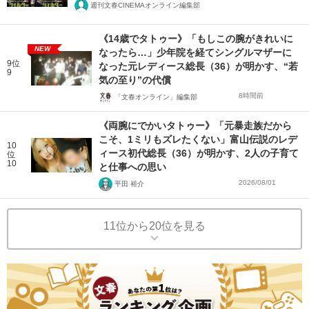
週刊文春CINEMAオンライン編集部
《14歳でタトゥー》「もしこの腕がきれいに
NEW
なったら…」少年院を経てシングルマザーに
9位
なった元レディース総長（36）が明かす、“若
9
気の至り”の代償
8時間前
「文春オンライン」編集部
《両腕にでかいタトゥー》「元暴走族だから
こそ、1ミリもズレたくない」富山伝説のレデ
10
ィース初代総長（36）が明かす、2人の子育て
位
10
と仕事への思い
2026/08/01
平田 裕介
11位から20位を見る