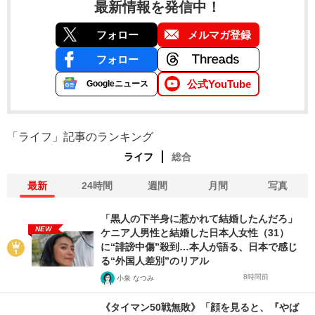
最新情報を発信中！
フォロー
メルマガ登録
フォロー
公式YouTube
Googleニュース
「ライフ」記事のランキング
ライフ
総合
最新
24時間
週間
月間
写真
「黒人の下半身に惹かれて結婚したんだろ」
NEW
ケニア人男性と結婚した日本人女性（31）
に“誹謗中傷”殺到…本人が語る、日本で感じ
る“外国人差別”のリアル
8時間前
小泉 なつみ
《タイマン50戦無敗》「顔を見ると、『やば