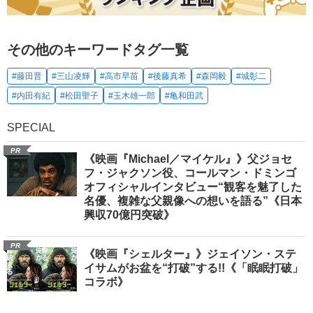
その他のキーワードタグ一覧
#藤田晋
#三山凌輝
#高市早苗
#後藤真希
#森岡毅
#城彰二
#内田有紀
#松田聖子
#玉木雄一郎
#亀和田武
SPECIAL
PR
《映画『Michael／マイケル』》父ジョセ
フ・ジャクソン役、コールマン・ドミンゴ
オフィシャルインタビュー“観客を魅了した
名優、複雑な父親像への想いを語る”《日本
興収70億円突破》
PR
《映画『シェルター』》ジェイソン・ステ
イサムがお盆を“打破”する!!《「眠眠打破」
コラボ》