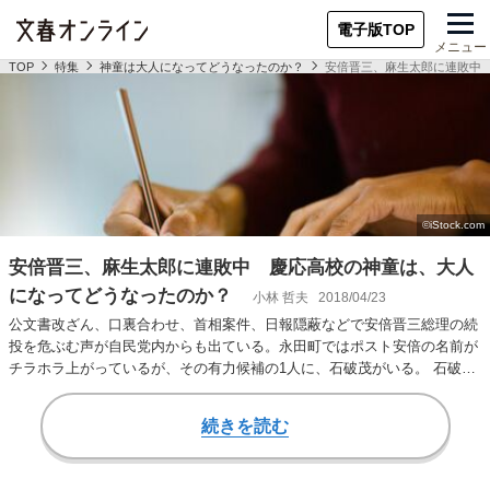
電子版TOP
メニュー
TOP
特集
神童は大人になってどうなったのか？
安倍晋三、麻生太郎に連敗中
安倍晋三、麻生太郎に連敗中 慶応高校の神童は、大人
になってどうなったのか？
小林 哲夫
2018/04/23
公文書改ざん、口裏合わせ、首相案件、日報隠蔽などで安倍晋三総理の続
投を危ぶむ声が自民党内からも出ている。永田町ではポスト安倍の名前が
チラホラ上がっているが、その有力候補の1人に、石破茂がいる。 石破は
慶應義塾高校（…
続きを読む