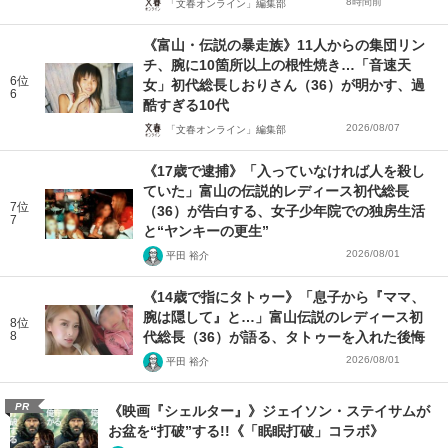
8時間前
「文春オンライン」編集部
《富山・伝説の暴走族》11人からの集団リン
チ、腕に10箇所以上の根性焼き…「音速天
6位
女」初代総長しおりさん（36）が明かす、過
6
酷すぎる10代
2026/08/07
「文春オンライン」編集部
《17歳で逮捕》「入っていなければ人を殺し
ていた」富山の伝説的レディース初代総長
7位
（36）が告白する、女子少年院での独房生活
7
と“ヤンキーの更生”
2026/08/01
平田 裕介
《14歳で指にタトゥー》「息子から『ママ、
腕は隠して』と…」富山伝説のレディース初
8位
8
代総長（36）が語る、タトゥーを入れた後悔
2026/08/01
平田 裕介
PR
《映画『シェルター』》ジェイソン・ステイサムが
お盆を“打破”する!!《「眠眠打破」コラボ》