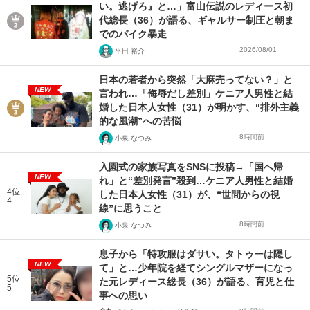
い。逃げろ』と…」富山伝説のレディース初
代総長（36）が語る、ギャルサー制圧と朝ま
でのバイク暴走
2026/08/01
平田 裕介
日本の若者から突然「大麻売ってない？」と
NEW
言われ…「侮辱だし差別」ケニア人男性と結
婚した日本人女性（31）が明かす、“排外主義
的な風潮”への苦悩
8時間前
小泉 なつみ
入園式の家族写真をSNSに投稿→「国へ帰
NEW
れ」と“差別発言”殺到…ケニア人男性と結婚
4位
した日本人女性（31）が、“世間からの視
4
線”に思うこと
8時間前
小泉 なつみ
息子から「特攻服はダサい。タトゥーは隠し
NEW
て」と…少年院を経てシングルマザーになっ
5位
た元レディース総長（36）が語る、育児と仕
5
事への思い