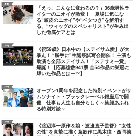
PR
「えっ、こんなに変わるの？」36歳男性ラ
イターのニオイが激変！ 夏場に気にな
る“頭皮のニオイ”や“ベタつき”を解消す
る、“ウィッグのスペシャリスト”が生み出
した徹底ケアとは
PR
《祝59歳》日本中の【ステイサム愛】が大
暴走！ “勝手に”生誕祭試写会開催！ 主演も
助演も全部ステイサム！「ステサミー賞」
爆誕！【応募総数941票 全54作品の栄冠に
輝いた作品とはー!?】
PR
オープン1周年を記念した特別イベントがサ
ムソナイト・ブラックレーベル銀座店で開
催 仕事も人生も自分らしく～笑顔あふれ
る特別対談～
PR
《渡辺淳一原作＆娘・渡邉直子監督》“女性
の性”を真摯に描く意欲作に黒木瞳・西岡德