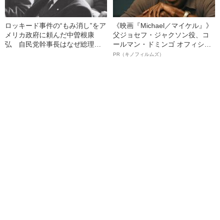
ロッキード事件の“もみ消し”をア
《映画『Michael／マイケル』》
メリカ政府に頼んだ中曽根康
父ジョセフ・ジャクソン役、コ
弘 自民党幹事長はなぜ総理を
ールマン・ドミンゴ オフィシャ
裏切ったのか
ルインタビュー“観客を魅了した
PR（キノフィルムズ）
名優、複雑な父親像への想いを
語る”《日本興収70億円突破》