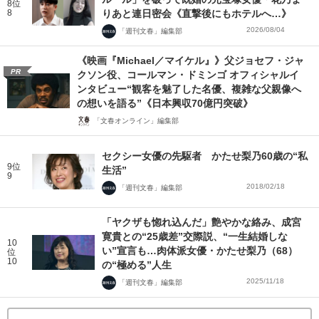
8位
8
りあと連日密会《直撃後にもホテルへ…》
2026/08/04
「週刊文春」編集部
《映画『Michael／マイケル』》父ジョセフ・ジャ
PR
クソン役、コールマン・ドミンゴ オフィシャルイ
ンタビュー“観客を魅了した名優、複雑な父親像へ
の想いを語る”《日本興収70億円突破》
「文春オンライン」編集部
セクシー女優の先駆者 かたせ梨乃60歳の“私
9位
生活”
9
2018/02/18
「週刊文春」編集部
「ヤクザも惚れ込んだ」艶やかな絡み、成宮
寛貴との“25歳差”交際説、“一生結婚しな
10
い”宣言も…肉体派女優・かたせ梨乃（68）
位
10
の“極める”人生
2025/11/18
「週刊文春」編集部