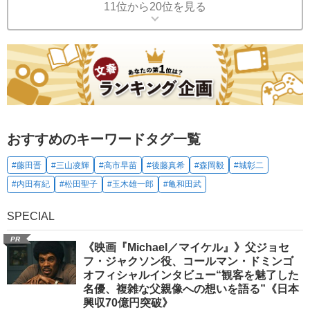
11位から20位を見る
おすすめのキーワードタグ一覧
#藤田晋
#三山凌輝
#高市早苗
#後藤真希
#森岡毅
#城彰二
#内田有紀
#松田聖子
#玉木雄一郎
#亀和田武
SPECIAL
PR
《映画『Michael／マイケル』》父ジョセ
フ・ジャクソン役、コールマン・ドミンゴ
オフィシャルインタビュー“観客を魅了した
名優、複雑な父親像への想いを語る”《日本
興収70億円突破》