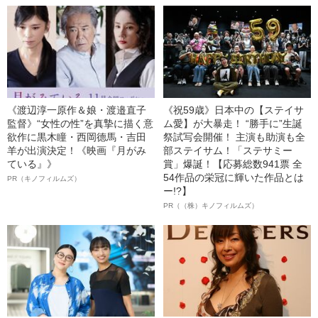
《渡辺淳一原作＆娘・渡邉直子
《祝59歳》日本中の【ステイサ
監督》“女性の性”を真摯に描く意
ム愛】が大暴走！ “勝手に”生誕
欲作に黒木瞳・西岡德馬・吉田
祭試写会開催！ 主演も助演も全
羊が出演決定！《映画『月がみ
部ステイサム！「ステサミー
ている』》
賞」爆誕！【応募総数941票 全
54作品の栄冠に輝いた作品とは
PR（キノフィルムズ）
ー!?】
PR（（株）キノフィルムズ）