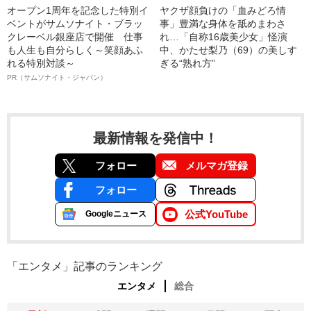
オープン1周年を記念した特別イ
ヤクザ顔負けの「血みどろ情
ベントがサムソナイト・ブラッ
事」豊満な身体を舐めまわさ
クレーベル銀座店で開催 仕事
れ…「自称16歳美少女」怪演
も人生も自分らしく～笑顔あふ
中、かたせ梨乃（69）の美しす
れる特別対談～
ぎる“熟れ方”
PR（サムソナイト・ジャパン）
最新情報を発信中！
フォロー
メルマガ登録
フォロー
公式YouTube
Googleニュース
「エンタメ」記事のランキング
エンタメ
総合