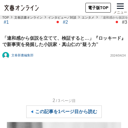
電子版TOP
メニュー
TOP
文春読書オンライン
インタビュー／対談
エンタメ
「違和感から仮説を
#1
#2
#3
「違和感から仮説を立てて、検証すると…」『ロッキード』
で新事実を発掘した小説家・真山仁の“疑う力”
文春新書編集部
2024/04/24
2
/3
ページ目
この記事を1ページ目から読む