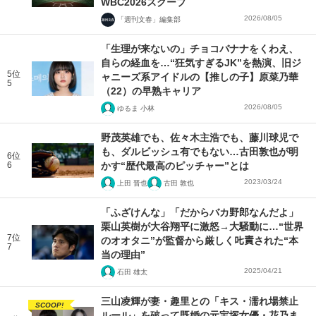
WBC2026スクープ
2026/08/05
「週刊文春」編集部
「生理が来ないの」チョコバナナをくわえ、
自らの経血を…“狂気すぎるJK”を熱演、旧ジ
5位
ャニーズ系アイドルの【推しの子】原菜乃華
5
（22）の早熟キャリア
2026/08/05
ゆるま 小林
野茂英雄でも、佐々木主浩でも、藤川球児で
も、ダルビッシュ有でもない…古田敦也が明
6位
6
かす“歴代最高のピッチャー”とは
2023/03/24
上田 晋也
古田 敦也
「ふざけんな」「だからバカ野郎なんだよ」
栗山英樹が大谷翔平に激怒→大騒動に…“世界
7位
のオオタニ”が監督から厳しく𠮟責された“本
7
当の理由”
2025/04/21
石田 雄太
三山凌輝が妻・趣里との「キス・濡れ場禁止
SCOOP!
ルール」を破って既婚の元宝塚女優・花乃ま