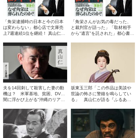
「角栄逮捕時の日本と今の日本
「角栄さんがお気の毒だった、
は変わらない」都心店で文庫売
と裁判官が語った」「取材相手
上7週連続1位を継続！ 真山仁
から“遺言”を託された」都心書店
『ロッキード』はなぜ売れてい
で7週連続売上1位、話題の書
るか
『ロッキード』で真山仁が踏み
込んだ「危険な領域」
夫を14回刺して殺害した妻の動
坂東玉三郎「この作品は美談や
機は？ 米軍基地、貧困、DV…
世論の怖さに警鐘を鳴らしてい
闇に浮かび上がる“沖縄のリア
る」 真山仁が語る『ふるあめ
ル”を描く
りかに袖はぬらさじ』を玉三郎
が愛してやまない理由