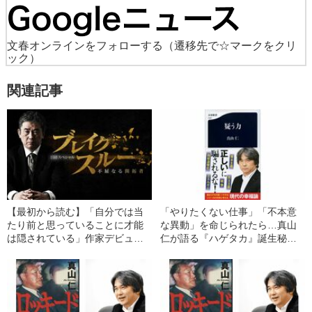
文春オンラインをフォローする
（遷移先で☆マークをクリ
ック）
関連記事
【最初から読む】「自分では当
「やりたくない仕事」「不本意
たり前と思っていることに才能
な異動」を命じられたら…真山
は隠されている」作家デビュー
仁が語る『ハゲタカ』誕生秘話
20周年・真山仁が語る作家とし
と「失敗のすすめ」
ての原点とは