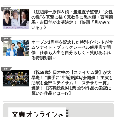
PR
《渡辺淳一原作＆娘・渡邉直子監督》“女性
の性”を真摯に描く意欲作に黒木瞳・西岡德
馬・吉田羊が出演決定！《映画『月がみて
いる』》
PR
オープン1周年を記念した特別イベントがサ
ムソナイト・ブラックレーベル銀座店で開
催 仕事も人生も自分らしく～笑顔あふれ
る特別対談～
PR
《祝59歳》日本中の【ステイサム愛】が大
暴走！ “勝手に”生誕祭試写会開催！ 主演も
助演も全部ステイサム！「ステサミー賞」
爆誕！【応募総数941票 全54作品の栄冠に
輝いた作品とはー!?】