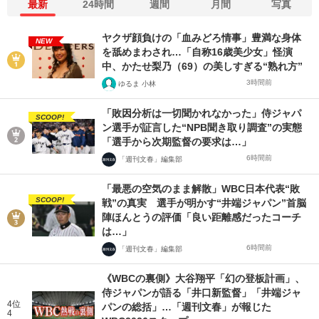
最新
24時間
週間
月間
写真
ヤクザ顔負けの「血みどろ情事」豊満な身体
NEW
を舐めまわされ…「自称16歳美少女」怪演
中、かたせ梨乃（69）の美しすぎる“熟れ方”
3時間前
ゆるま 小林
「敗因分析は一切聞かれなかった」侍ジャパ
SCOOP!
ン選手が証言した“NPB聞き取り調査”の実態
「選手から次期監督の要求は…」
6時間前
「週刊文春」編集部
「最悪の空気のまま解散」WBC日本代表“敗
SCOOP!
戦”の真実 選手が明かす“井端ジャパン”首脳
陣ほんとうの評価「良い距離感だったコーチ
は…」
6時間前
「週刊文春」編集部
《WBCの裏側》大谷翔平「幻の登板計画」、
侍ジャパンが語る「井口新監督」「井端ジャ
4位
パンの総括」…「週刊文春」が報じた
4