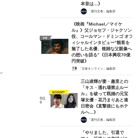
本音は…》
「週刊文春」編集部
《映画『Michael／マイケ
ル』》父ジョセフ・ジャクソン
役、コールマン・ドミンゴ オフ
PR
ィシャルインタビュー“観客を
魅了した名優、複雑な父親像へ
の想いを語る”《日本興収70億
円突破》
「文春オンライン」編集部
し
三山凌輝が妻・趣里との
「キス・濡れ場禁止ルー
SCOOP!
ル」を破って既婚の元宝
9位
塚女優・花乃まりあと連
9
日密会《直撃後にもホテ
ルへ…》
「週刊文春」編集部
「やりました、引退で