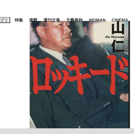
ゴリ
特集
連載
週刊文春
文藝春秋
WOMAN
CINEMA
キーワード入力
ス
エンタメ
ライフ
ビジネス
ーワードタグ一覧
山凌輝
#高市早苗
#後藤真希
#森岡毅
#城彰二
#内田有紀
観る将棋、読
#亀和田武
て明かした日本代表監督に...
「最悪の空気のまま解散」W