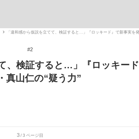
いまさら聞け
メ
「違和感から仮説を立てて、検証すると…」『ロッキード』で新事実を発
#2
手が証言した“NPB聞...
「クマが悪者扱いされているの
て、検証すると…」『ロッキー
・真山仁の“疑う力”
もっと見る
カー日本代表・森保一監督...
3
/3
ページ目