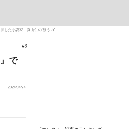
ない資産運用のすべて
掘した小説家・真山仁の“疑う力”
#3
が悲しい」『北の国から』倉本聰氏（91...
ド』で
2024/04/24