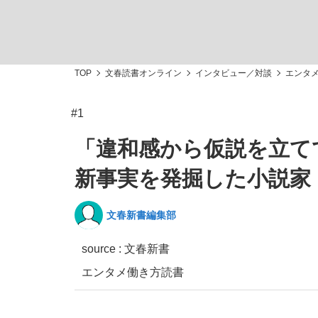
TOP
文春読書オンライン
インタビュー／対談
エンタ
#1
「敗因分析は一切聞かれなかった」侍ジャパン選
キングの誕生を、目撃せよ。
「違和感から仮説を立て
新事実を発掘した小説家
文春新書編集部
the Style
source : 文春新書
エンタメ
働き方
読書
「目標達成できなかったからと言って…」サッ