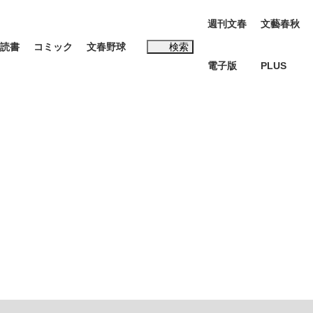
週刊文春
文藝春秋
読書
コミック
文春野球
検索
電子版
PLUS
インタビュー
読書
#松田聖子
む将棋
BC日本代表“敗戦”の真実 選手が明かす...