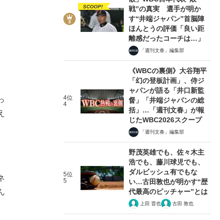
SCOOP!
戦”の真実 選手が明か
す“井端ジャパン”首脳陣
ほんとうの評価「良い距
離感だったコーチは…」
「週刊文春」編集部
《WBCの裏側》大谷翔平
「幻の登板計画」、侍ジ
ャパンが語る「井口新監
4位
っ
督」「井端ジャパンの総
4
括」…「週刊文春」が報
え
じたWBC2026スクープ
「週刊文春」編集部
野茂英雄でも、佐々木主
浩でも、藤川球児でも、
ダルビッシュ有でもな
5位
ネ
5
い…古田敦也が明かす“歴
代最高のピッチャー”とは
ん
上田 晋也
古田 敦也