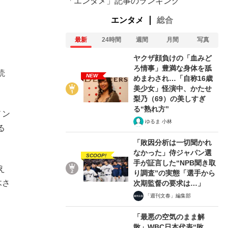
「エンタメ」記事のランキング
エンタメ
総合
最新
24時間
週間
月間
写真
ヤクザ顔負けの「血みど
ろ情事」豊満な身体を舐
読
NEW
めまわされ…「自称16歳
美少女」怪演中、かたせ
梨乃（69）の美しすぎ
る“熟れ方”
ノン
ゆるま 小林
る
「敗因分析は一切聞かれ
なかった」侍ジャパン選
SCOOP!
手が証言した“NPB聞き取
え
り調査”の実態「選手から
木さ
次期監督の要求は…」
「週刊文春」編集部
「最悪の空気のまま解
散」WBC日本代表“敗