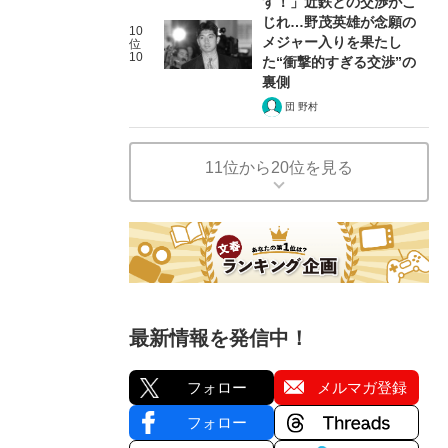
す！」近鉄との交渉がこ
じれ…野茂英雄が念願の
10
メジャー入りを果たし
位
10
た“衝撃的すぎる交渉”の
裏側
団 野村
11位から20位を見る
最新情報を発信中！
フォロー
メルマガ登録
フォロー