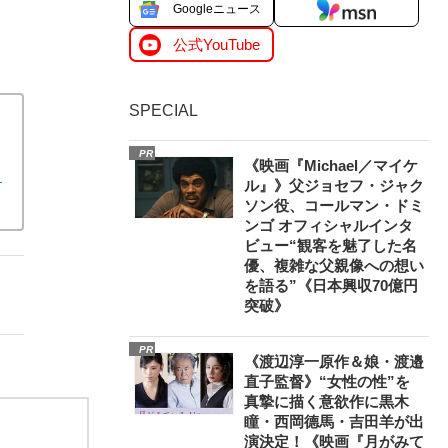
Googleニュース
公式YouTube
SPECIAL
PR
《映画『Michael／マイケ
る
ル』》父ジョセフ・ジャク
ソン役、コールマン・ドミ
ンゴ オフィシャルインタ
ビュー“観客を魅了した名
優、複雑な父親像への想い
を語る”《日本興収70億円
突破》
PR
《渡辺淳一原作＆娘・渡邉
直子監督》“女性の性”を
真摯に描く意欲作に黒木
瞳・西岡德馬・吉田羊が出
演決定！《映画『月がみて