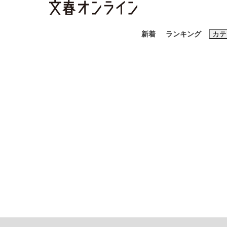
新着
ランキング
カテ
スクープ
ニュー
おすすめのキ
#藤田晋
#三
#玉木雄一郎
「90%は失敗する。でも…」本田圭佑が初め
終戦から81年