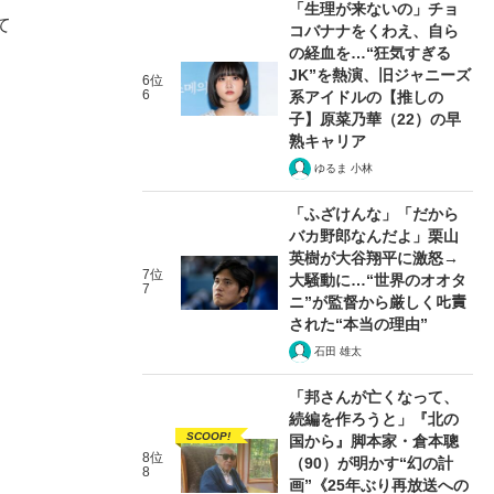
「生理が来ないの」チョ
て
コバナナをくわえ、自ら
の経血を…“狂気すぎる
JK”を熱演、旧ジャニーズ
6位
6
系アイドルの【推しの
子】原菜乃華（22）の早
熟キャリア
ゆるま 小林
「ふざけんな」「だから
バカ野郎なんだよ」栗山
英樹が大谷翔平に激怒→
7位
大騒動に…“世界のオオタ
7
ニ”が監督から厳しく𠮟責
された“本当の理由”
石田 雄太
「邦さんが亡くなって、
続編を作ろうと」『北の
SCOOP!
国から』脚本家・倉本聰
8位
（90）が明かす“幻の計
8
画”《25年ぶり再放送への