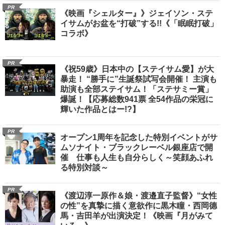
PR
《映画『シェルター』》ジェイソン・ステ
イサムがお盆を“打破”する!!《「眠眠打破」
コラボ》
PR
《祝59歳》日本中の【ステイサム愛】が大
暴走！ “勝手に”生誕祭試写会開催！ 主演も
助演も全部ステイサム！「ステサミー賞」
爆誕！【応募総数941票 全54作品の栄冠に
輝いた作品とはー!?】
PR
オープン1周年を記念した特別イベントがサ
ムソナイト・ブラックレーベル銀座店で開
催 仕事も人生も自分らしく～笑顔あふれ
る特別対談～
PR
《渡辺淳一原作＆娘・渡邉直子監督》“女性
の性”を真摯に描く意欲作に黒木瞳・西岡德
馬・吉田羊が出演決定！《映画『月がみて