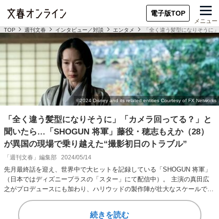
電子版TOP
メニュー
TOP
週刊文春
インタビュー／対談
エンタメ
「全く違う髪型になりそうに」
「全く違う髪型になりそうに」「カメラ回ってる？」と
聞いたら…「SHOGUN 将軍」藤役・穂志もえか（28）
が異国の現場で乗り越えた“撮影初日のトラブル”
「週刊文春」編集部
2024/05/14
先月最終話を迎え、世界中で大ヒットを記録している「SHOGUN 将軍」
（日本ではディズニープラスの「スター」にて配信中）。 主演の真田広
之がプロデュースにも加わり、ハリウッドの製作陣が壮大なスケールで描
いた本ドラマ…
続きを読む