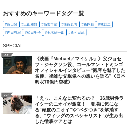
おすすめのキーワードタグ一覧
#藤田晋
#三山凌輝
#高市早苗
#後藤真希
#森岡毅
#城彰二
#内田有紀
#松田聖子
#玉木雄一郎
#亀和田武
SPECIAL
PR
《映画『Michael／マイケル』》父ジョセ
フ・ジャクソン役、コールマン・ドミンゴ
オフィシャルインタビュー“観客を魅了した
名優、複雑な父親像への想いを語る”《日本
興収70億円突破》
PR
「えっ、こんなに変わるの？」36歳男性ラ
イターのニオイが激変！ 夏場に気にな
る“頭皮のニオイ”や“ベタつき”を解消す
る、“ウィッグのスペシャリスト”が生み出
した徹底ケアとは