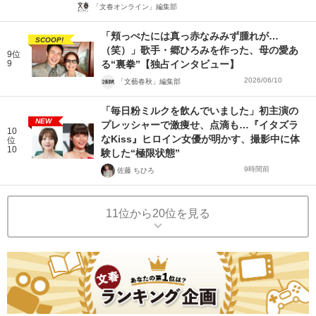
「文春オンライン」編集部
「頬っぺたには真っ赤なみみず腫れが…
SCOOP!
（笑）」歌手・郷ひろみを作った、母の愛あ
9位
9
る“裏拳”【独占インタビュー】
2026/06/10
「文藝春秋」編集部
「毎日粉ミルクを飲んでいました」初主演の
NEW
プレッシャーで激痩せ、点滴も…『イタズラ
10
なKiss』ヒロイン女優が明かす、撮影中に体
位
10
験した“極限状態”
9時間前
佐藤 ちひろ
11位から20位を見る