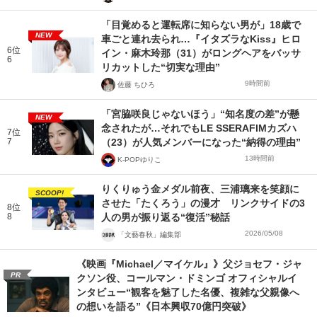
「目覚めると運転席に知らない男が」18歳で
NEW
車ごと連れ去られ…『イタズラなKiss』ヒロ
6位
イン・麻木玲那（31）がロングヘアをバッサ
6
リカットした“切実な理由”
9時間前
佐藤 ちひろ
「宮脇咲良じゃないほう」“知名度の差”が懸
NEW
念されたが…それでもLE SSERAFIMカズハ
7位
7
（23）が人気メンバーになった“納得の理由”
13時間前
K-POPゆりこ
りくりゅう金メダル前夜、三浦璃来を笑顔に
SCOOP!
させた「たくろう」の漫才 リンクサイドの3
8位
8
人の男が振り返る“復活”秘話
2026/05/08
「文藝春秋」編集部
《映画『Michael／マイケル』》父ジョセフ・ジャ
PR
クソン役、コールマン・ドミンゴ オフィシャルイ
ンタビュー“観客を魅了した名優、複雑な父親像へ
の想いを語る”《日本興収70億円突破》