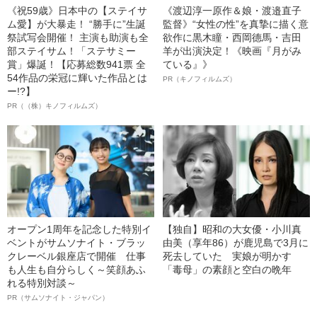
《祝59歳》日本中の【ステイサ
《渡辺淳一原作＆娘・渡邉直子
ム愛】が大暴走！ “勝手に”生誕
監督》“女性の性”を真摯に描く意
祭試写会開催！ 主演も助演も全
欲作に黒木瞳・西岡德馬・吉田
部ステイサム！「ステサミー
羊が出演決定！《映画『月がみ
賞」爆誕！【応募総数941票 全
ている』》
54作品の栄冠に輝いた作品とは
PR（キノフィルムズ）
ー!?】
PR（（株）キノフィルムズ）
オープン1周年を記念した特別イ
【独自】昭和の大女優・小川真
ベントがサムソナイト・ブラッ
由美（享年86）が鹿児島で3月に
クレーベル銀座店で開催 仕事
死去していた 実娘が明かす
も人生も自分らしく～笑顔あふ
「毒母」の素顔と空白の晩年
れる特別対談～
PR（サムソナイト・ジャパン）