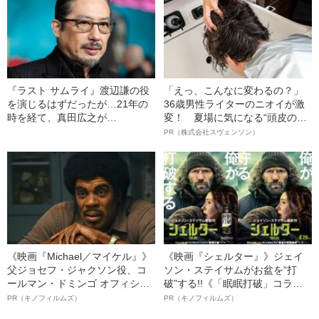
『ラスト サムライ』渡辺謙の役
「えっ、こんなに変わるの？」
を演じるはずだったが…21年の
36歳男性ライターのニオイが激
時を経て、真田広之が
変！ 夏場に気になる“頭皮のニ
『SHOGUN 将軍』に「宿命を感
オイ”や“ベタつき”を解消す
PR（株式会社スヴェンソン）
じる」ワケ
る、“ウィッグのスペシャリス
ト”が生み出した徹底ケアとは
《映画『Michael／マイケル』》
《映画『シェルター』》ジェイ
父ジョセフ・ジャクソン役、コ
ソン・ステイサムがお盆を“打
ールマン・ドミンゴ オフィシャ
破”する!!《「眠眠打破」コラ
ルインタビュー“観客を魅了した
ボ》
PR（キノフィルムズ）
PR（キノフィルムズ）
名優、複雑な父親像への想いを