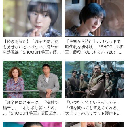
【続きを読む】「調子の悪い姿
【最初から読む】ハリウッドで
も見せないといけない」海外か
時代劇を初体験…「SHOGUN 将
ら熱視線「SHOGUN 将軍」藤
軍」藤役・穂志もえか（28）が
役・穂志もえか（28）が語る、
明かす、海外で話題になった“意
相撲愛と美意識《撮影のため8カ
外なシーン”《「結婚してく
月滞在したバンクーバーで
れ！」とメッセージが届いた
は…》
り》
「森全体にスモーク」「漁村で
「いつ行ってもいらっしゃる」
稲干し」「ボサボサ髪の大名」
「何を聞いても答えてくれる」
…『SHOGUN 将軍』真田広之
大ヒットのハリウッド製作ドラ
の“妻”と“弟”が撮影で体験した＜
マで＜真田広之＞が現場の心を
日本とハリウッド＞
掴むまで