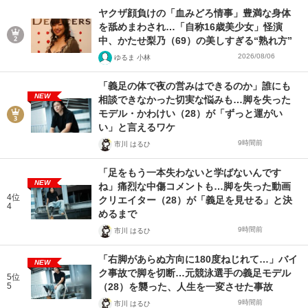
ヤクザ顔負けの「血みどろ情事」豊満な身体
を舐めまわされ…「自称16歳美少女」怪演
中、かたせ梨乃（69）の美しすぎる“熟れ方”
2026/08/06
ゆるま 小林
「義足の体で夜の営みはできるのか」誰にも
NEW
相談できなかった切実な悩みも…脚を失った
モデル・かわけい（28）が「ずっと運がい
い」と言えるワケ
9時間前
市川 はるひ
「足をもう一本失わないと学ばないんです
NEW
ね」痛烈な中傷コメントも…脚を失った動画
4位
クリエイター（28）が「義足を見せる」と決
4
めるまで
9時間前
市川 はるひ
「右脚があらぬ方向に180度ねじれて…」バイ
NEW
ク事故で脚を切断…元競泳選手の義足モデル
5位
5
（28）を襲った、人生を一変させた事故
9時間前
市川 はるひ