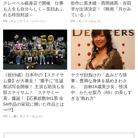
クレーベル銀座店で開催 仕事
欲作に黒木瞳・西岡德馬・吉田
も人生も自分らしく～笑顔あふ
羊が出演決定！《映画『月がみ
れる特別対談～
ている』》
PR（サムソナイト・ジャパン）
PR（キノフィルムズ）
《祝59歳》日本中の【ステイサ
ヤクザ顔負けの「血みどろ情
ム愛】が大暴走！ “勝手に”生誕
事」豊満な身体を舐めまわさ
祭試写会開催！ 主演も助演も全
れ…「自称16歳美少女」怪演
部ステイサム！「ステサミー
中、かたせ梨乃（69）の美しす
賞」爆誕！【応募総数941票 全
ぎる“熟れ方”
54作品の栄冠に輝いた作品とは
ー!?】
PR（（株）キノフィルムズ）