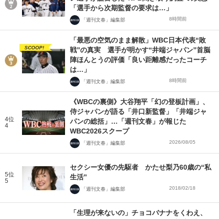
「選手から次期監督の要求は…」
8時間前
「週刊文春」編集部
「最悪の空気のまま解散」WBC日本代表“敗
SCOOP!
戦”の真実 選手が明かす“井端ジャパン”首脳
陣ほんとうの評価「良い距離感だったコーチ
は…」
8時間前
「週刊文春」編集部
《WBCの裏側》大谷翔平「幻の登板計画」、
侍ジャパンが語る「井口新監督」「井端ジャ
4位
パンの総括」…「週刊文春」が報じた
4
WBC2026スクープ
2026/08/05
「週刊文春」編集部
セクシー女優の先駆者 かたせ梨乃60歳の“私
5位
生活”
5
2018/02/18
「週刊文春」編集部
「生理が来ないの」チョコバナナをくわえ、