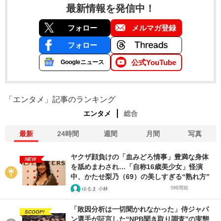
最新情報を発信中！
フォロー
メルマガ登録
フォロー
公式YouTube
Googleニュース
「エンタメ」記事のランキング
エンタメ
総合
最新
24時間
週間
月間
写真
ヤクザ顔負けの「血みどろ情事」豊満な身体
NEW
を舐めまわされ…「自称16歳美少女」怪演
中、かたせ梨乃（69）の美しすぎる“熟れ方”
5時間前
ゆるま 小林
「敗因分析は一切聞かれなかった」侍ジャパ
SCOOP!
ン選手が証言した“NPB聞き取り調査”の実態