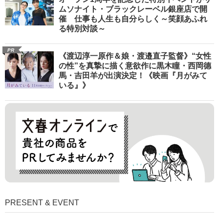
ムソナイト・ブラックレーベル銀座店で開
催 仕事も人生も自分らしく～笑顔あふれ
る特別対談～
PR
《渡辺淳一原作＆娘・渡邉直子監督》“女性
の性”を真摯に描く意欲作に黒木瞳・西岡德
馬・吉田羊が出演決定！《映画『月がみて
いる』》
PRESENT & EVENT