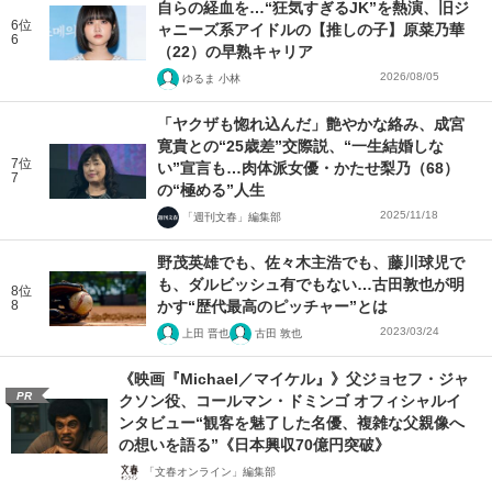
自らの経血を…“狂気すぎるJK”を熱演、旧ジ
6位
ャニーズ系アイドルの【推しの子】原菜乃華
6
（22）の早熟キャリア
2026/08/05
ゆるま 小林
「ヤクザも惚れ込んだ」艶やかな絡み、成宮
寛貴との“25歳差”交際説、“一生結婚しな
7位
い”宣言も…肉体派女優・かたせ梨乃（68）
7
の“極める”人生
2025/11/18
「週刊文春」編集部
野茂英雄でも、佐々木主浩でも、藤川球児で
も、ダルビッシュ有でもない…古田敦也が明
8位
8
かす“歴代最高のピッチャー”とは
2023/03/24
上田 晋也
古田 敦也
《映画『Michael／マイケル』》父ジョセフ・ジャ
PR
クソン役、コールマン・ドミンゴ オフィシャルイ
ンタビュー“観客を魅了した名優、複雑な父親像へ
の想いを語る”《日本興収70億円突破》
「文春オンライン」編集部