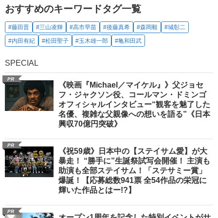
おすすめのキーワードタグ一覧
#藤田晋
#三山凌輝
#高市早苗
#後藤真希
#森岡毅
#城彰二
#内田有紀
#松田聖子
#玉木雄一郎
#亀和田武
SPECIAL
PR
《映画『Michael／マイケル』》父ジョセ
フ・ジャクソン役、コールマン・ドミンゴ
オフィシャルインタビュー“観客を魅了した
名優、複雑な父親像への想いを語る”《日本
興収70億円突破》
PR
《祝59歳》日本中の【ステイサム愛】が大
暴走！ “勝手に”生誕祭試写会開催！ 主演も
助演も全部ステイサム！「ステサミー賞」
爆誕！【応募総数941票 全54作品の栄冠に
輝いた作品とはー!?】
PR
オープン1周年を記念した特別イベントがサ