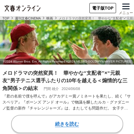
電子版TOP
メニュー
TOP
週刊文春CINEMA
映画
メロドラマの突然変異！ 華やかな“支配者”×“元
メロドラマの突然変異！ 華やかな“支配者”×“元親
友”男子テニス選手ふたりの10年を越える＜煽情的な三
角関係＞の結末
門間 雄介
2024/06/08
『君の名前で僕を呼んで』がアカデミー賞ノミネートを果たし、続く『サ
スペリア』『ボーンズ アンド オール』で物議を醸したルカ・グァダニー
ノ監督の新作『チャレンジャーズ』は、またしても問題作だ。 女子テニ
スの元スター選手…
続きを読む