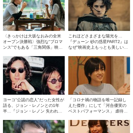
〈きっかけは大坂なおみの全米
これほどさまざまな陽光を…
オープン決勝戦〉強烈な“ブロマ
『デューン 砂の惑星PART2』は
ンス”でもある「三角関係」映画
なぜ“映画史上もっとも美しいSF
が生まれるまで
作品のひとつ”といえるのか
ヨーコ“公認の恋人”だった女性が
「コロナ禍の物語を唯一記録し
語る、ジョン・レノンとの1年
えた傑作」にして「河合優実の
半…『ジョン・レノン 失われた
ベストパフォーマンス」 虐待を
週末』
受けて育った少女の悲劇『あん
のこと』