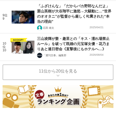
「ふざけんな」「だからバカ野郎なんだよ」
栗山英樹が大谷翔平に激怒→大騒動に…“世界
9位
のオオタニ”が監督から厳しく𠮟責された“本
9
当の理由”
2025/04/21
石田 雄太
三山凌輝が妻・趣里との「キス・濡れ場禁止
SCOOP!
10
ルール」を破って既婚の元宝塚女優・花乃ま
位
りあと連日密会《直撃後にもホテルへ…》
10
2026/08/04
「週刊文春」編集部
11位から20位を見る