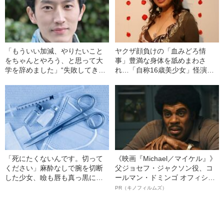
「もういい加減、やりたいこと
ヤクザ顔負けの「血みどろ情
をちゃんとやろう、と思って大
事」豊満な身体を舐めまわさ
学を辞めました」“失敗してき
れ…「自称16歳美少女」怪演
た”杉野遥亮の＜人生の選択＞
中、かたせ梨乃（69）の美しす
ぎる“熟れ方”
「死にたくないんです。切って
《映画『Michael／マイケル』》
ください」麻酔なしで腕を切断
父ジョセフ・ジャクソン役、コ
した少女、瞼も唇も真っ黒に腫
ールマン・ドミンゴ オフィシャ
れあがり「この仇、討って下さ
ルインタビュー“観客を魅了した
PR（キノフィルムズ）
い」と息絶えた少年…原爆投下
名優、複雑な父親像への想いを
直後に“広島の離島で起きていた
語る”《日本興収70億円突破》
知られざる被害の実情