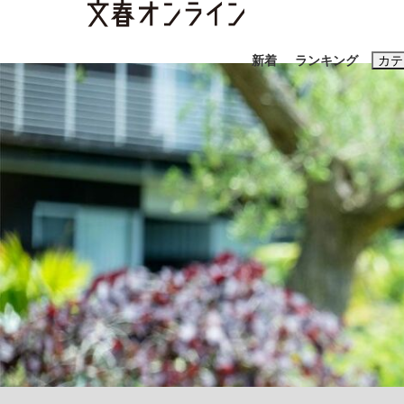
新着
ランキング
カテ
スクープ
ニュー
おすすめのキ
#藤田晋
#三
#玉木雄一郎
《BTS厳戒トーキョー滞在記》RM→渋谷で飲
終戦から81年