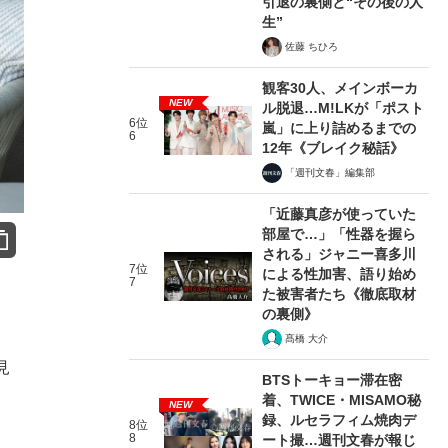
引退の裏側と“その後の人
生”
佐藤 ちひろ
観客30人、メインボーカ
NEW
ル脱退…M!LKが「ポスト
6位
嵐」に上り詰めるまでの
6
12年《ブレイク秘話》
「週刊文春」編集部
「近藤真彦が使っていた
部屋で…」「性器を握ら
される」ジャニー喜多川
7位
による性加害、語り始め
7
た被害者たち《徹底取材
の裏側》
髙橋 大介
見
BTSトーキョー滞在密
着、TWICE・MISAMO秘
NEW
録、ルセラフィム焼肉デ
8位
8
ート撮…週刊文春が報じ