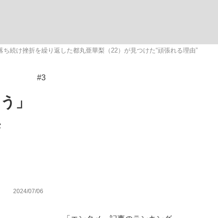
む将棋
ち続け挫折を繰り返した都丸亜華梨（22）が見つけた“頑張れる理由”
#3
った」侍ジャパン選手が証言した“NPB聞...
ろう」
梨
2024/07/06