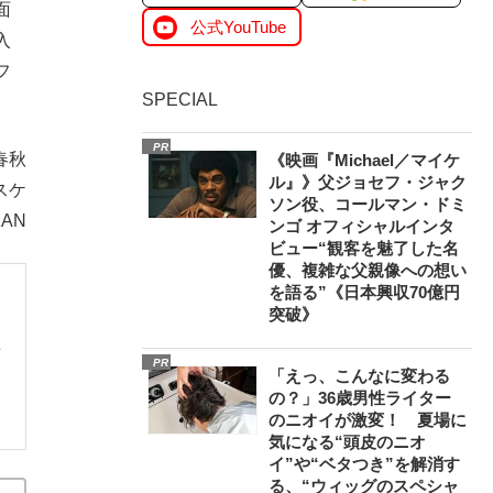
面
公式YouTube
入
フ
SPECIAL
PR
春秋
《映画『Michael／マイケ
ル』》父ジョセフ・ジャク
スケ
ソン役、コールマン・ドミ
AN
ンゴ オフィシャルインタ
ビュー“観客を魅了した名
優、複雑な父親像への想い
を語る”《日本興収70億円
突破》
画
PR
「えっ、こんなに変わる
の？」36歳男性ライター
のニオイが激変！ 夏場に
気になる“頭皮のニオ
イ”や“ベタつき”を解消す
る、“ウィッグのスペシャ