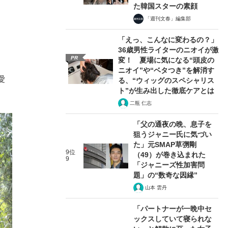
た韓国スターの素顔
「週刊文春」編集部
「えっ、こんなに変わるの？」
36歳男性ライターのニオイが激
PR
変！ 夏場に気になる“頭皮の
ニオイ”や“ベタつき”を解消す
愛
る、“ウィッグのスペシャリス
ト”が生み出した徹底ケアとは
二瓶 仁志
「父の通夜の晩、息子を
狙うジャニー氏に気づい
た」元SMAP草彅剛
9位
（49）が巻き込まれた
9
「ジャニーズ性加害問
題」の“数奇な因縁”
山本 雲丹
「パートナーが一晩中セ
ックスしていて寝られな