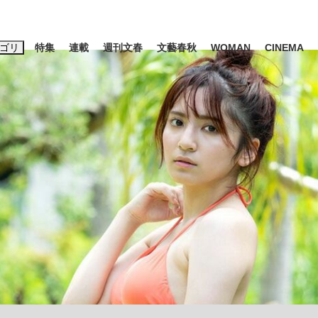
ゴリ
特集
連載
週刊文春
文藝春秋
WOMAN
CINEMA
キーワード入力
ス
エンタメ
ライフ
ビジネス
ーワードタグ一覧
山凌輝
#高市早苗
#後藤真希
#森岡毅
#城彰二
#内田有紀
#亀和田武
み会、JIN→伊豆の...
「90%は失敗する。でも…」
日本生まれの