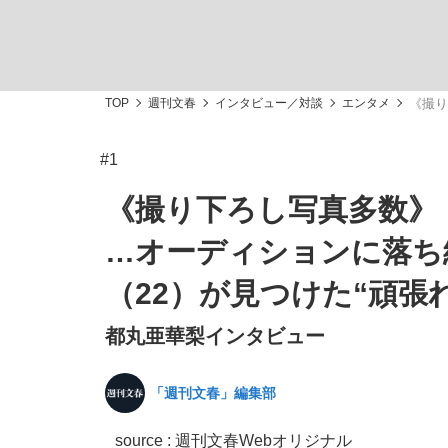
TOP
週刊文春
インタビュー／対談
エンタメ
《撮り
#1
「最悪の空気のまま解散」WBC日本代表“敗戦
私のあのとき、私のいま
《撮り下ろし写真多数》
…オーディションに落ち
（22）が見つけた“頑張
都丸亜華梨インタビュー
「週刊文春」編集部
「クマが悪者扱いされているのが悲しい」『北
キングの誕生を、目撃せよ。
source : 週刊文春Webオリジナル