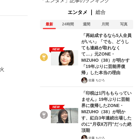
「エンタメ」記事のランキング
エンタメ
総合
最新
24時間
週間
月間
写真
「再結成するなら5人全員
がいい」「でも、どうし
ても連絡が取れなく
NEW
て…」元ZONE・
MIZUHO（38）が明かす
「19年ぶりに芸能界復
火
帰」した本当の理由
佐藤 ちひろ
「印税は1円ももらってい
ません」19年ぶりに芸能
界に復帰したZONE・
NEW
MIZUHO（38）が明か
す、紅白3年連続出場した
のに“月収8万円”だった絶
頂期
佐藤 ちひろ