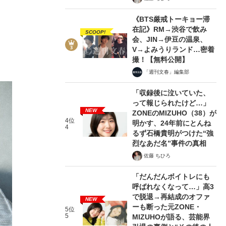
《BTS厳戒トーキョー滞
在記》RM→渋谷で飲み
SCOOP!
会、JIN→伊豆の温泉、
V→よみうりランド…密着
撮！【無料公開】
「週刊文春」編集部
「収録後に泣いていた、
って報じられたけど…」
NEW
ZONEのMIZUHO（38）が
4位
明かす、24年前にとんね
4
るず石橋貴明がつけた“強
烈なあだ名”事件の真相
佐藤 ちひろ
「だんだんボイトレにも
呼ばれなくなって…」高3
で脱退→再結成のオファ
NEW
ーも断った元ZONE・
5位
5
MIZUHOが語る、芸能界