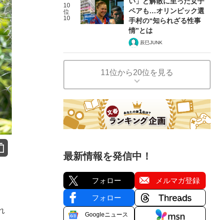
い」と解散に至った女子
10
ペアも…オリンピック選
位
10
手村の“知られざる性事
情”とは
辰巳JUNK
11位から20位を見る
最新情報を発信中！
フォロー
メルマガ登録
フォロー
れ
Googleニュース