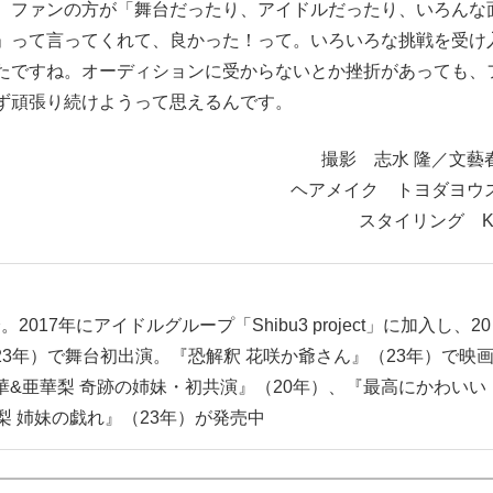
、ファンの方が「舞台だったり、アイドルだったり、いろんな
」って言ってくれて、良かった！って。いろいろな挑戦を受け
たですね。オーディションに受からないとか挫折があっても、
ず頑張り続けようって思えるんです。
撮影 志水 隆／文藝
ヘアメイク トヨダヨウ
スタイリング K
2017年にアイドルグループ「Shibu3 project」に加入し、20
3年）で舞台初出演。『恐解釈 花咲か爺さん』（23年）で映
&亜華梨 奇跡の姉妹・初共演』（20年）、『最高にかわいい
梨 姉妹の戯れ』（23年）が発売中