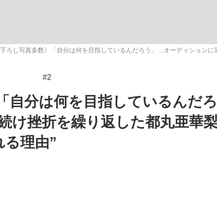
観る将棋、読
下ろし写真多数》「自分は何を目指しているんだろう」…オーディションに落
#2
”の真実 選手が明かす...
「敗因分析は一切聞かれなか
「自分は何を目指しているんだ
続け挫折を繰り返した都丸亜華
れる理由”
の国から』倉本聰氏（91...