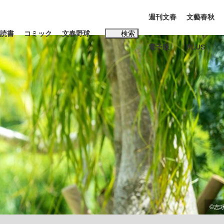
週刊文春
文藝春秋
読書
コミック
文春野球
検索
電子版
PLUS
インタビュー
読書
#松田聖子
本田圭佑が初めて明かした日本代表監督に...
K-POPアイドルたち