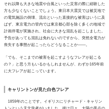
それ以降も大きな地震や台風といった災害の際に経験した
方も少なくないことでしょう。東日本大震災では被災地で
の電気施設の倒壊、流出といった直接的な被害はいうに及
ばず、東京電力の管内では東京都心部を除く多くの地域で
計画停電が実施され、社会に大きな混乱を起こしました。
予告があっても混乱は免れないのですから、突然全電力が
喪失する事態が起こったらどうなることか——。
「でも、そこまでの被害を起こすようなフレアが起こる
の？」と思う方もいるかもしれませんが、わずか165年前
に大フレアが起こっています。
キャリントンが見た白色フレア
1859年のことです。イギリスにリチャード・キャリン
トンという天文学者がいました。彼は日々、太陽の黒点の