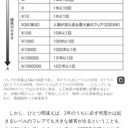
フレアの等級はX線の強度で表し、MクラスはCクラスの10倍、Xクラス
はCクラスの100倍、X10クラスはCクラスの1000倍……となっている。
2003年のフレアは11月4日に発生。人工衛星や探査機に影響を与えた
が、太陽の西のリム（縁）で発生したので、地球への正面衝突はまぬが
れた 図版制作＝小林美和子
しかし、ひとつ間違えば、1年のうちに必ず何度かは起
きるレベルのフレアでも大きな被害が出るということを、