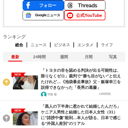
フォロー
公式YouTube
Googleニュース
ランキング
総合
ニュース
ビジネス
エンタメ
ライフ
最新
24時間
週間
月間
写真
「トヨタの非を認める判決が出る可能性は、
NEW
限りなくゼロ」裁判で“勝ち目がない”と伝え
たけれど…《池袋暴走事故》父・飯塚幸三を
説得できなかった「長男の葛藤」
19時間前
守田 哲
「黒人の下半身に惹かれて結婚したんだろ」
NEW
ケニア人男性と結婚した日本人女性（31）
に“誹謗中傷”殺到…本人が語る、日本で感じ
る“外国人差別”のリアル