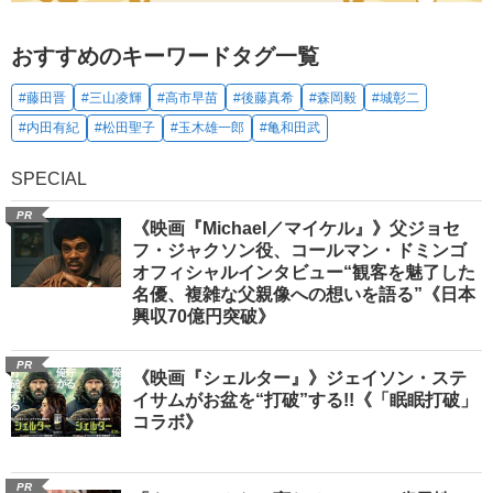
おすすめのキーワードタグ一覧
#藤田晋
#三山凌輝
#高市早苗
#後藤真希
#森岡毅
#城彰二
#内田有紀
#松田聖子
#玉木雄一郎
#亀和田武
SPECIAL
PR
《映画『Michael／マイケル』》父ジョセ
フ・ジャクソン役、コールマン・ドミンゴ
オフィシャルインタビュー“観客を魅了した
名優、複雑な父親像への想いを語る”《日本
興収70億円突破》
PR
《映画『シェルター』》ジェイソン・ステ
イサムがお盆を“打破”する!!《「眠眠打破」
コラボ》
PR