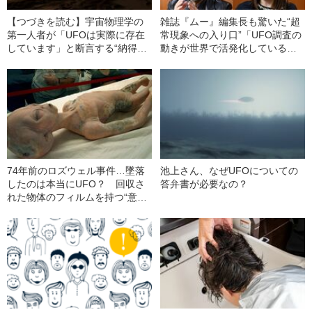
【つづきを読む】宇宙物理学の
雑誌『ムー』編集長も驚いた“超
第一人者が「UFOは実際に存在
常現象への入り口”「UFO調査の
しています」と断言する“納得の
動きが世界で活発化している」
理由”
緊急座談会
74年前のロズウェル事件…墜落
池上さん、なぜUFOについての
したのは本当にUFO？ 回収さ
答弁書が必要なの？
れた物体のフィルムを持つ“意外
な男”の正体