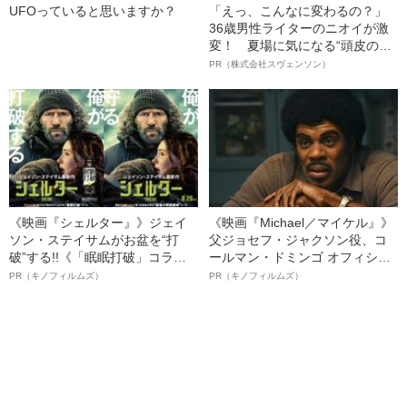
UFOっていると思いますか？
「えっ、こんなに変わるの？」
36歳男性ライターのニオイが激
変！ 夏場に気になる“頭皮のニ
オイ”や“ベタつき”を解消す
PR（株式会社スヴェンソン）
る、“ウィッグのスペシャリス
ト”が生み出した徹底ケアとは
《映画『シェルター』》ジェイ
《映画『Michael／マイケル』》
ソン・ステイサムがお盆を“打
父ジョセフ・ジャクソン役、コ
破”する!!《「眠眠打破」コラ
ールマン・ドミンゴ オフィシャ
ボ》
ルインタビュー“観客を魅了した
PR（キノフィルムズ）
PR（キノフィルムズ）
名優、複雑な父親像への想いを
語る”《日本興収70億円突破》