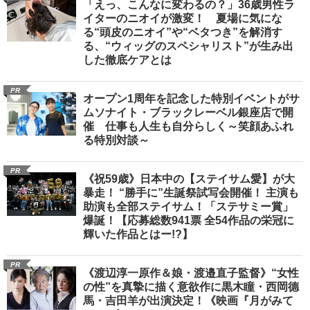
「えっ、こんなに変わるの？」36歳男性ラ
イターのニオイが激変！ 夏場に気にな
る“頭皮のニオイ”や“ベタつき”を解消す
る、“ウィッグのスペシャリスト”が生み出
した徹底ケアとは
PR
オープン1周年を記念した特別イベントがサ
ムソナイト・ブラックレーベル銀座店で開
催 仕事も人生も自分らしく～笑顔あふれ
る特別対談～
PR
《祝59歳》日本中の【ステイサム愛】が大
暴走！ “勝手に”生誕祭試写会開催！ 主演も
助演も全部ステイサム！「ステサミー賞」
爆誕！【応募総数941票 全54作品の栄冠に
輝いた作品とはー!?】
PR
《渡辺淳一原作＆娘・渡邉直子監督》“女性
の性”を真摯に描く意欲作に黒木瞳・西岡德
馬・吉田羊が出演決定！《映画『月がみて