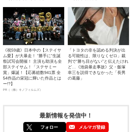
《祝59歳》日本中の【ステイサ
「トヨタの非を認める判決が出
ム愛】が大暴走！ “勝手に”生誕
る可能性は、限りなくゼロ」裁
祭試写会開催！ 主演も助演も全
判で“勝ち目がない”と伝えたけれ
部ステイサム！「ステサミー
ど…《池袋暴走事故》父・飯塚
賞」爆誕！【応募総数941票 全
幸三を説得できなかった「長男
54作品の栄冠に輝いた作品とは
の葛藤」
ー!?】
PR（（株）キノフィルムズ）
最新情報を発信中！
フォロー
メルマガ登録