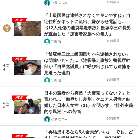
16時間前
小泉 なつみ
「上級国民は逮捕されなくて良いですね」自
NEW
宅住所がネットに流出、嫌がらせ電話も…
《12人死傷の池袋暴走事故》飯塚幸三の長男
が直面した「加害者家族への暴力」
19時間前
守田 哲
「飯塚幸三は上級国民だから逮捕されない」
NEW
は間違いだった…《池袋暴走事故》警視庁幹
4位
部が「自民党議員」に呼び出されても逮捕を
4
見送った理由
19時間前
守田 哲
日本の若者から突然「大麻売ってない？」と
NEW
言われ…「侮辱だし差別」ケニア人男性と結
5位
婚した日本人女性（31）が明かす、“排外主義
5
的な風潮”への苦悩
16時間前
小泉 なつみ
「再結成するなら5人全員がいい」「でも、ど
NEW