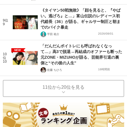
《タイマン50戦無敗》「顔を見ると、『やば
い。逃げろ』と…」富山伝説のレディース初
9位
代総長（36）が語る、ギャルサー制圧と朝ま
9
でのバイク暴走
2026/08/01
平田 裕介
「だんだんボイトレにも呼ばれなくなっ
NEW
て…」高3で脱退→再結成のオファーも断った
10
元ZONE・MIZUHOが語る、芸能界引退の裏
位
10
側と“その後の人生”
16時間前
佐藤 ちひろ
11位から20位を見る