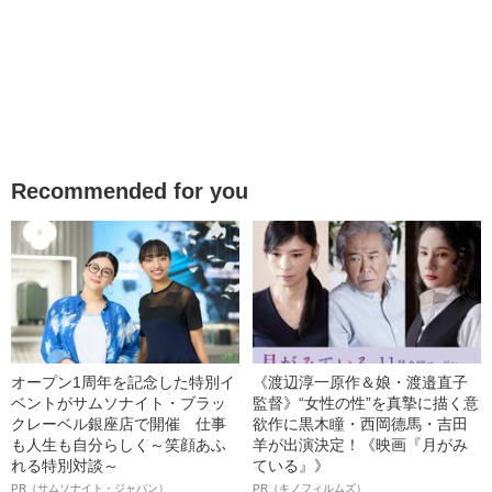
Recommended for you
オープン1周年を記念した特別イ
《渡辺淳一原作＆娘・渡邉直子
ベントがサムソナイト・ブラッ
監督》“女性の性”を真摯に描く意
クレーベル銀座店で開催 仕事
欲作に黒木瞳・西岡德馬・吉田
も人生も自分らしく～笑顔あふ
羊が出演決定！《映画『月がみ
れる特別対談～
ている』》
PR（サムソナイト・ジャパン）
PR（キノフィルムズ）