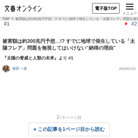
電子版TOP
メニュー
TOP
被害額は約300兆円予想…!? すでに地球で発生している「太陽フレア」問題を無
#1
#2
被害額は約300兆円予想…!? すでに地球で発生している「太
陽フレア」問題を無視してはいけない“納得の理由”
『太陽の脅威と人類の未来』より #1
柴田 一成
2024/07/10
2
/4
ページ目
この記事を1ページ目から読む