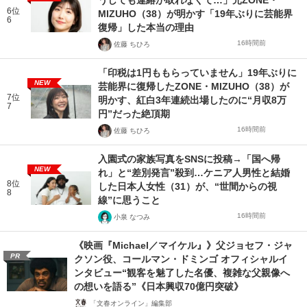
うしても連絡が取れなくて…」元ZONE・
6位
MIZUHO（38）が明かす「19年ぶりに芸能界
6
復帰」した本当の理由
16時間前
佐藤 ちひろ
「印税は1円ももらっていません」19年ぶりに
NEW
芸能界に復帰したZONE・MIZUHO（38）が
7位
明かす、紅白3年連続出場したのに“月収8万
7
円”だった絶頂期
16時間前
佐藤 ちひろ
入園式の家族写真をSNSに投稿→「国へ帰
NEW
れ」と“差別発言”殺到…ケニア人男性と結婚
8位
した日本人女性（31）が、“世間からの視
8
線”に思うこと
16時間前
小泉 なつみ
《映画『Michael／マイケル』》父ジョセフ・ジャ
PR
クソン役、コールマン・ドミンゴ オフィシャルイ
ンタビュー“観客を魅了した名優、複雑な父親像へ
の想いを語る”《日本興収70億円突破》
「文春オンライン」編集部