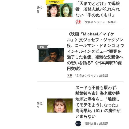
SCOOP!
「天までとどけ」で母娘
8位
役 若林志穂が忘れられ
8
ない「手のぬくもり」
「文春オンライン」特集班
《映画『Michael／マイケ
ル』》父ジョセフ・ジャクソン
役、コールマン・ドミンゴ オフ
PR
ィシャルインタビュー“観客を
魅了した名優、複雑な父親像へ
の想いを語る”《日本興収70億
円突破》
「文春オンライン」編集部
ヌードも不倫も厭わず、
離婚後も市川海老蔵や勝
地涼と浮名を…「離婚し
9位
てモテるようになった」
9
高岡早紀（51）の魔性が
とまらない
「週刊文春」編集部