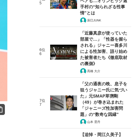
ペアも…オリンピック選
5
手村の“知られざる性事
情”とは
辰巳JUNK
「近藤真彦が使っていた
部屋で…」「性器を握ら
される」ジャニー喜多川
6位
による性加害、語り始め
6
た被害者たち《徹底取材
の裏側》
髙橋 大介
「父の通夜の晩、息子を
狙うジャニー氏に気づい
た」元SMAP草彅剛
7位
（49）が巻き込まれた
7
「ジャニーズ性加害問
題」の“数奇な因縁”
山本 雲丹
【追悼・岡江久美子】