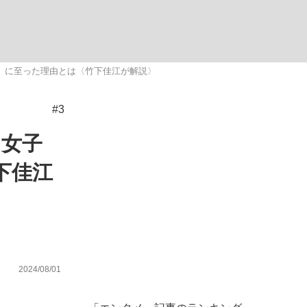
場」に至った理由とは〈竹下佳江が解説〉
#3
が悲しい」『北の国から』倉本聰氏（91...
を、目撃せよ。
…女子
下佳江
2024/08/01