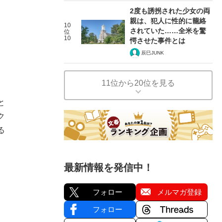
2度も誘拐された少女の両
親は、犯人に性的に籠絡
10
されていた……全米を驚
位
10
愕させた事件とは
辰巳JUNK
11位から20位を見る
と
ク
る
最新情報を発信中！
フォロー
メルマガ登録
フォロー