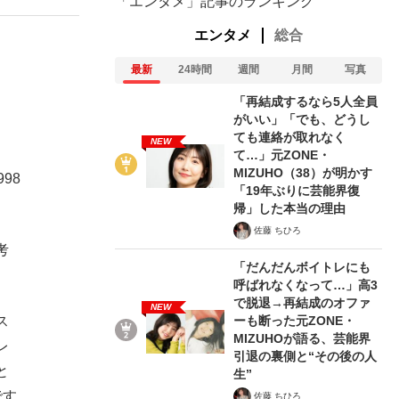
「エンタメ」記事のランキング
エンタメ
総合
最新
24時間
週間
月間
写真
「再結成するなら5人全員
がいい」「でも、どうし
ても連絡が取れなく
NEW
て…」元ZONE・
MIZUHO（38）が明かす
98
「19年ぶりに芸能界復
帰」した本当の理由
佐藤 ちひろ
考
「だんだんボイトレにも
呼ばれなくなって…」高3
で脱退→再結成のオファ
NEW
ーも断った元ZONE・
ス
MIZUHOが語る、芸能界
レ
引退の裏側と“その後の人
と
生”
です
佐藤 ちひろ