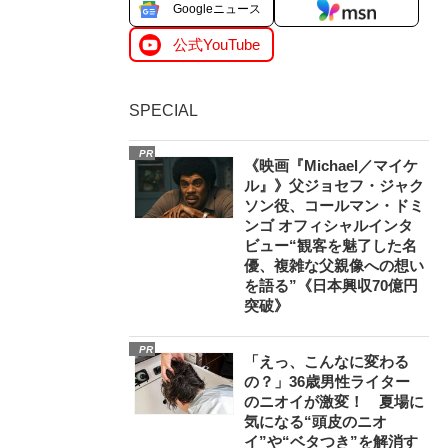
Googleニュース
公式YouTube
SPECIAL
PR
《映画『Michael／マイケ
ル』》父ジョセフ・ジャク
ソン役、コールマン・ドミ
ンゴ オフィシャルインタ
ビュー“観客を魅了した名
優、複雑な父親像への想い
を語る”《日本興収70億円
突破》
PR
「えっ、こんなに変わる
の？」36歳男性ライター
のニオイが激変！ 夏場に
気になる“頭皮のニオ
イ”や“ベタつき”を解消す