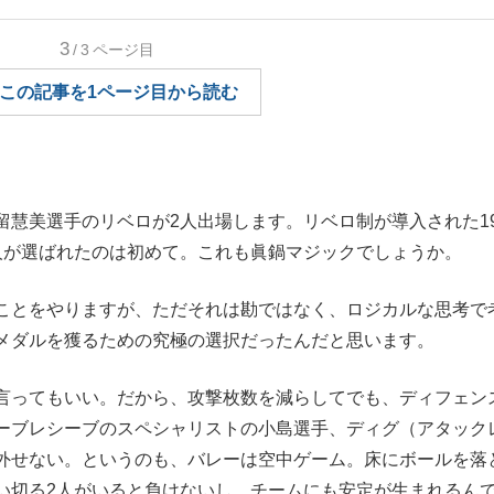
もっと見る
3
/3
ページ目
この記事を1ページ目から読む
慧美選手のリベロが2人出場します。リベロ制が導入された19
人が選ばれたのは初めて。これも眞鍋マジックでしょうか。
とをやりますが、ただそれは勘ではなく、ロジカルな思考で
メダルを獲るための究極の選択だったんだと思います。
言ってもいい。だから、攻撃枚数を減らしてでも、ディフェン
ーブレシーブのスペシャリストの小島選手、ディグ（アタック
外せない。というのも、バレーは空中ゲーム。床にボールを落
い切る2人がいると負けないし、チームにも安定が生まれるん