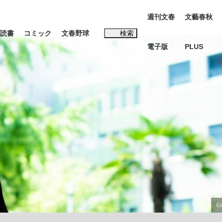
週刊文春
文藝春秋
読書
コミック
文春野球
検索
電子版
PLUS
インタビュー
読書
#松田聖子
BC日本代表“敗戦”の真実 選手が明かす...
、私のいま