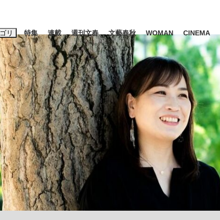
ゴリ
特集
連載
週刊文春
文藝春秋
WOMAN
CINEMA
キーワード入力
ス
エンタメ
ライフ
ビジネス
ーワードタグ一覧
山凌輝
#高市早苗
#後藤真希
#森岡毅
#城彰二
#内田有紀
#亀和田武
て明かした日本代表監督に...
「最悪の空気のまま解散」W
私のあのとき