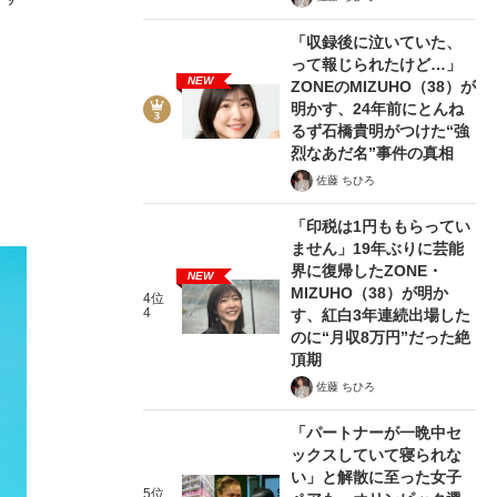
「収録後に泣いていた、
って報じられたけど…」
NEW
ZONEのMIZUHO（38）が
明かす、24年前にとんね
るず石橋貴明がつけた“強
烈なあだ名”事件の真相
佐藤 ちひろ
「印税は1円ももらってい
ません」19年ぶりに芸能
界に復帰したZONE・
NEW
MIZUHO（38）が明か
4位
4
す、紅白3年連続出場した
のに“月収8万円”だった絶
頂期
佐藤 ちひろ
「パートナーが一晩中セ
ックスしていて寝られな
い」と解散に至った女子
5位