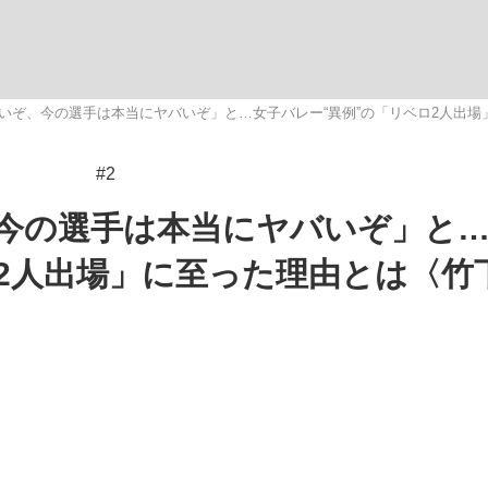
いぞ、今の選手は本当にヤバいぞ」と…女子バレー“異例”の「リベロ2人出
#2
手が証言した“NPB聞...
「クマが悪者扱いされているの
キングの誕生
今の選手は本当にヤバいぞ」と
ロ2人出場」に至った理由とは〈竹
もっと見る
カー日本代表・森保一監督...