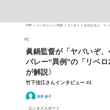
観る将棋、読む将棋
TOP
インタビュー／対談
エンタメ
眞鍋監督が「ヤバ
#1
「敗因分析は一切聞かれなかった」侍ジャパン選
眞鍋監督が「ヤバいぞ、
バレー“異例”の「リベ
が解説〉
いまさら聞けない資産運用のすべて
竹下佳江さんインタビュー #1
吉井 妙子
「目標達成できなかったからと言って…」サッ
エンタメ
スポーツ