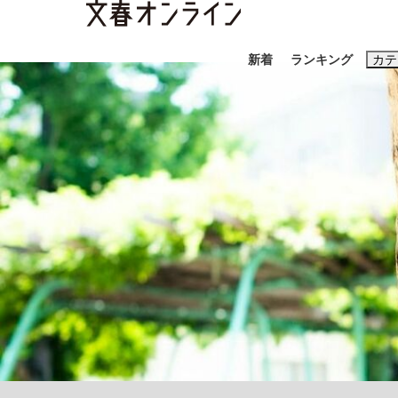
新着
ランキング
カテ
スクープ
ニュー
おすすめのキ
#藤田晋
#三
#玉木雄一郎
「90%は失敗する。でも…」本田圭佑が初め
終戦から81年