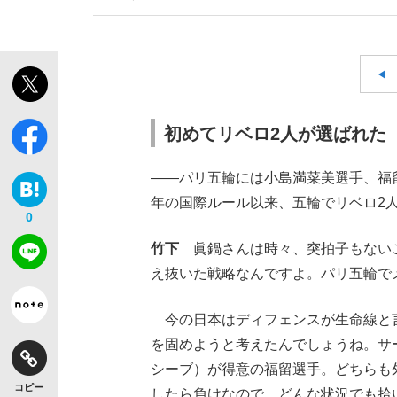
初めてリベロ2人が選ばれた
――パリ五輪には小島満菜美選手、福留
年の国際ルール以来、五輪でリベロ2
0
竹下
眞鍋さんは時々、突拍子もないこ
え抜いた戦略なんですよ。パリ五輪で
今の日本はディフェンスが生命線と
を固めようと考えたんでしょうね。サ
シーブ）が得意の福留選手。どちらも
コピー
したら負けなので、どんな状況でも拾