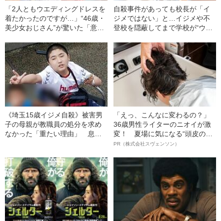
「2人ともウエディングドレスを
自殺事件があっても校長が「イ
着たかったのですが…」“46歳・
ジメではない」と…イジメや不
美少女おじさん”が驚いた「意外
登校を隠蔽してまで学校が“ウソ
な結婚式マナー」の壁
をつく”理由
《埼玉15歳イジメ自殺》被害男
「えっ、こんなに変わるの？」
子の母親が教職員の処分を求め
36歳男性ライターのニオイが激
なかった「重たい理由」 息子
変！ 夏場に気になる“頭皮のニ
の死からちょうど4年後、決断の
オイ”や“ベタつき”を解消す
PR（株式会社スヴェンソン）
背景には…
る、“ウィッグのスペシャリス
ト”が生み出した徹底ケアとは