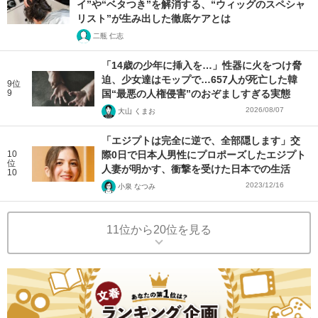
イ”や“ベタつき”を解消する、“ウィッグのスペシャ
リスト”が生み出した徹底ケアとは
二瓶 仁志
「14歳の少年に挿入を…」性器に火をつけ脅
迫、少女達はモップで…657人が死亡した韓
9位
9
国“最悪の人権侵害”のおぞましすぎる実態
2026/08/07
大山 くまお
「エジプトは完全に逆で、全部隠します」交
10
際0日で日本人男性にプロポーズしたエジプト
位
人妻が明かす、衝撃を受けた日本での生活
10
2023/12/16
小泉 なつみ
11位から20位を見る