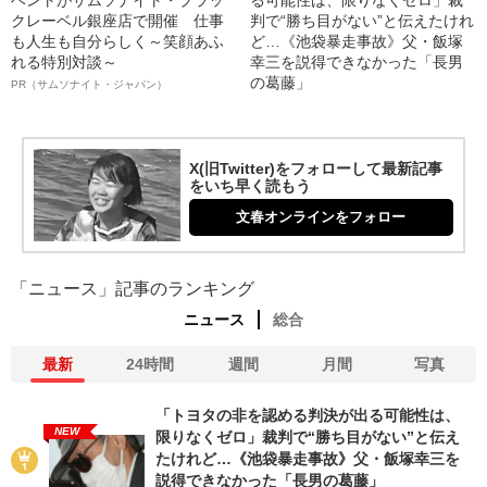
ベントがサムソナイト・ブラッ
る可能性は、限りなくゼロ」裁
クレーベル銀座店で開催 仕事
判で“勝ち目がない”と伝えたけれ
も人生も自分らしく～笑顔あふ
ど…《池袋暴走事故》父・飯塚
れる特別対談～
幸三を説得できなかった「長男
の葛藤」
PR（サムソナイト・ジャパン）
X(旧Twitter)をフォローして最新記事
をいち早く読もう
文春オンラインをフォロー
「ニュース」記事のランキング
ニュース
総合
最新
24時間
週間
月間
写真
「トヨタの非を認める判決が出る可能性は、
NEW
限りなくゼロ」裁判で“勝ち目がない”と伝え
たけれど…《池袋暴走事故》父・飯塚幸三を
説得できなかった「長男の葛藤」