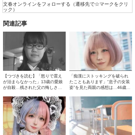
文春オンラインをフォローする
（遷移先で☆マークをクリ
ック）
関連記事
【つづきを読む】「怒りで震え
「痴漢にストッキングを破られ
が治まらなかった」13歳の愛娘
たこともあります」“息子の女装
が自殺…残された父の悔しさ、
姿”を見た両親の感想は…46歳お
彼女を苦しめた犯人の正体
じさんが「ロリィタ美少女」に
変身した理由