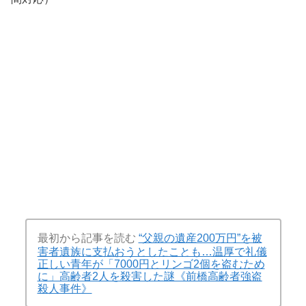
最初から記事を読む
“父親の遺産200万円”を被
害者遺族に支払おうとしたことも…温厚で礼儀
正しい青年が「7000円とリンゴ2個を盗むため
に」高齢者2人を殺害した謎《前橋高齢者強盗
殺人事件》