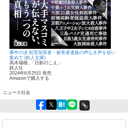
事件の涙 犯罪加害者・被害者遺族の声なき声を拾い
集めて (鉄人文庫)
高木瑞穂
,「日影のこえ」
鉄人社
2024年6月25日 発売
Amazonで購入する
ニュース
社会