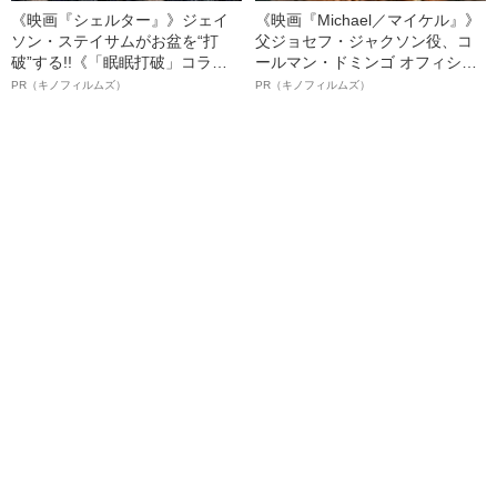
《映画『シェルター』》ジェイ
《映画『Michael／マイケル』》
ソン・ステイサムがお盆を“打
父ジョセフ・ジャクソン役、コ
破”する!!《「眠眠打破」コラ
ールマン・ドミンゴ オフィシャ
ボ》
ルインタビュー“観客を魅了した
PR（キノフィルムズ）
PR（キノフィルムズ）
名優、複雑な父親像への想いを
語る”《日本興収70億円突破》