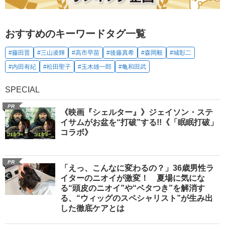
おすすめのキーワードタグ一覧
#藤田晋
#三山凌輝
#高市早苗
#後藤真希
#森岡毅
#城彰二
#内田有紀
#松田聖子
#玉木雄一郎
#亀和田武
SPECIAL
PR
《映画『シェルター』》ジェイソン・ステ
イサムがお盆を“打破”する!!《「眠眠打破」
コラボ》
PR
「えっ、こんなに変わるの？」36歳男性ラ
イターのニオイが激変！ 夏場に気にな
る“頭皮のニオイ”や“ベタつき”を解消す
る、“ウィッグのスペシャリスト”が生み出
した徹底ケアとは