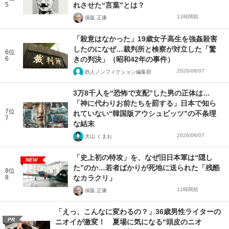
5
れさせた“言葉”とは？
11時間前
保阪 正康
「殺意はなかった」19歳女子高生を強姦殺害
したのになぜ…裁判所と検察が対立した「驚
6位
6
きの判決」（昭和42年の事件）
2026/08/07
鉄人ノンフィクション編集部
3万8千人を“恐怖で支配”した男の正体は…
「神に代わりお前たちを罰する」日本で知ら
7位
れていない“韓国版アウシュビッツ”の不条理
7
な結末
2026/08/07
大山 くまお
「史上初の特攻」を、なぜ旧日本軍は“隠し
NEW
た”のか…若者ばかりが死地に送られた「残酷
8位
8
なカラクリ」
11時間前
保阪 正康
「えっ、こんなに変わるの？」36歳男性ライターの
PR
ニオイが激変！ 夏場に気になる“頭皮のニオ