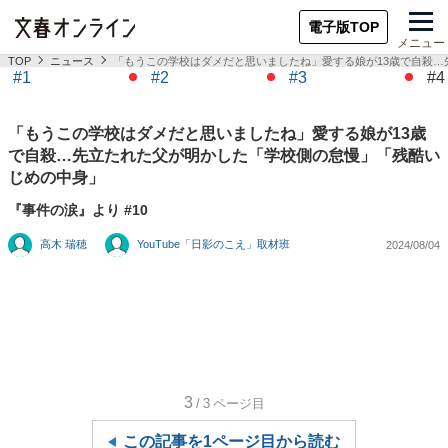
電子版TOP
メニュー
TOP
ニュース
「もうこの学校はダメだと思いましたね」愛する娘が13歳で自殺
#1
#2
#3
#4
「もうこの学校はダメだと思いましたね」愛する娘が13歳
で自殺…先立たれた父が明かした「学校側の怠慢」「残酷い
じめの中身」
『事件の涙』より #10
高木 瑞穂
YouTube「日影のこえ」取材班
2024/08/04
3
/3
ページ目
この記事を1ページ目から読む