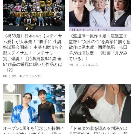
《祝59歳》日本中の【ステイサ
《渡辺淳一原作＆娘・渡邉直子
ム愛】が大暴走！ “勝手に”生誕
監督》“女性の性”を真摯に描く意
祭試写会開催！ 主演も助演も全
欲作に黒木瞳・西岡德馬・吉田
部ステイサム！「ステサミー
羊が出演決定！《映画『月がみ
賞」爆誕！【応募総数941票 全
ている』》
54作品の栄冠に輝いた作品とは
PR（キノフィルムズ）
ー!?】
PR（（株）キノフィルムズ）
オープン1周年を記念した特別イ
「トヨタの非を認める判決が出