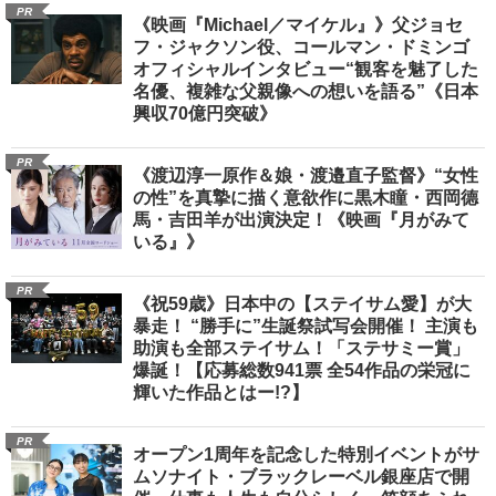
PR
《映画『Michael／マイケル』》父ジョセ
フ・ジャクソン役、コールマン・ドミンゴ
オフィシャルインタビュー“観客を魅了した
名優、複雑な父親像への想いを語る”《日本
興収70億円突破》
PR
《渡辺淳一原作＆娘・渡邉直子監督》“女性
の性”を真摯に描く意欲作に黒木瞳・西岡德
馬・吉田羊が出演決定！《映画『月がみて
いる』》
PR
《祝59歳》日本中の【ステイサム愛】が大
暴走！ “勝手に”生誕祭試写会開催！ 主演も
助演も全部ステイサム！「ステサミー賞」
爆誕！【応募総数941票 全54作品の栄冠に
輝いた作品とはー!?】
PR
オープン1周年を記念した特別イベントがサ
ムソナイト・ブラックレーベル銀座店で開