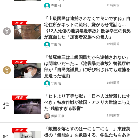
15時間前
守田 哲
「上級国民は逮捕されなくて良いですね」自
NEW
宅住所がネットに流出、嫌がらせ電話も…
《12人死傷の池袋暴走事故》飯塚幸三の長男
が直面した「加害者家族への暴力」
15時間前
守田 哲
「飯塚幸三は上級国民だから逮捕されない」
NEW
は間違いだった…《池袋暴走事故》警視庁幹
部が「自民党議員」に呼び出されても逮捕を
見送った理由
15時間前
守田 哲
「ヒトより下等な獣」「日本人は皆殺しにす
NEW
べき」特攻作戦が敵国・アメリカ世論に与え
4位
4
た“残酷すぎる影響”
11時間前
保阪 正康
「敵機を落とすのは一にも二にも…」東條英
NEW
機の「無能さ」を象徴する、学生たちをあき
5位