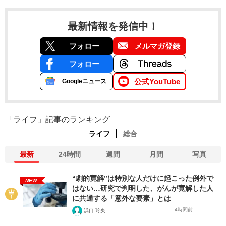
最新情報を発信中！
フォロー
メルマガ登録
フォロー
公式YouTube
Googleニュース
「ライフ」記事のランキング
ライフ
総合
最新
24時間
週間
月間
写真
“劇的寛解”は特別な人だけに起こった例外で
NEW
はない…研究で判明した、がんが寛解した人
に共通する「意外な要素」とは
4時間前
浜口 玲央