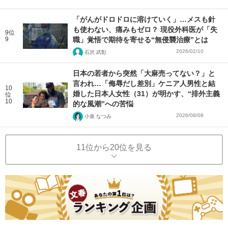
「がんがドロドロに溶けていく」…メスも針
も使わない、痛みもゼロ？ 現役外科医が「失
9位
9
職」覚悟で期待を寄せる“無侵襲治療”とは
2026/02/10
石沢 武彰
日本の若者から突然「大麻売ってない？」と
言われ…「侮辱だし差別」ケニア人男性と結
10
婚した日本人女性（31）が明かす、“排外主義
位
10
的な風潮”への苦悩
2026/08/08
小泉 なつみ
11位から20位を見る