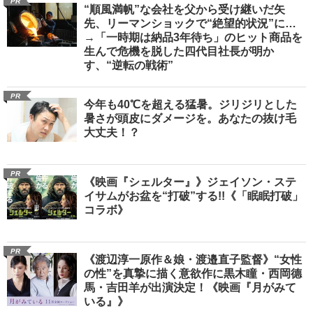
PR
“順風満帆”な会社を父から受け継いだ矢
先、リーマンショックで“絶望的状況”に…
→「一時期は納品3年待ち」のヒット商品を
生んで危機を脱した四代目社長が明か
す、“逆転の戦術”
PR
今年も40℃を超える猛暑。ジリジリとした
暑さが頭皮にダメージを。あなたの抜け毛
大丈夫！？
PR
《映画『シェルター』》ジェイソン・ステ
イサムがお盆を“打破”する!!《「眠眠打破」
コラボ》
PR
《渡辺淳一原作＆娘・渡邉直子監督》“女性
の性”を真摯に描く意欲作に黒木瞳・西岡德
馬・吉田羊が出演決定！《映画『月がみて
いる』》