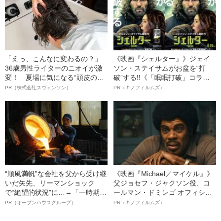
害を負った“恐怖の瞬間”を明かす
「えっ、こんなに変わるの？」
《映画『シェルター』》ジェイ
36歳男性ライターのニオイが激
ソン・ステイサムがお盆を“打
変！ 夏場に気になる“頭皮のニ
破”する!!《「眠眠打破」コラ
オイ”や“ベタつき”を解消す
ボ》
PR（株式会社スヴェンソン）
PR（キノフィルムズ）
る、“ウィッグのスペシャリス
ト”が生み出した徹底ケアとは
“順風満帆”な会社を父から受け継
《映画『Michael／マイケル』》
いだ矢先、リーマンショック
父ジョセフ・ジャクソン役、コ
で“絶望的状況”に…→「一時期は
ールマン・ドミンゴ オフィシャ
納品3年待ち」のヒット商品を生
ルインタビュー“観客を魅了した
PR（オープンハウスグループ）
PR（キノフィルムズ）
んで危機を脱した四代目社長が
名優、複雑な父親像への想いを
明かす、“逆転の戦術”
語る”《日本興収70億円突破》