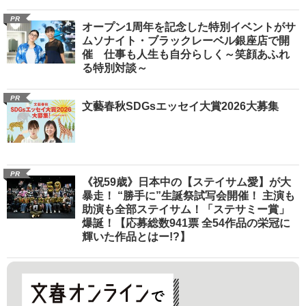
PR
オープン1周年を記念した特別イベントがサ
ムソナイト・ブラックレーベル銀座店で開
催 仕事も人生も自分らしく～笑顔あふれ
る特別対談～
PR
文藝春秋SDGsエッセイ大賞2026大募集
PR
《祝59歳》日本中の【ステイサム愛】が大
暴走！ “勝手に”生誕祭試写会開催！ 主演も
助演も全部ステイサム！「ステサミー賞」
爆誕！【応募総数941票 全54作品の栄冠に
輝いた作品とはー!?】