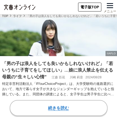
電子版TOP
メニュー
TOP
ライフ
「男の子は浪人をしても良いかもしれないけれど」「若いうちに子育て
「男の子は浪人をしても良いかもしれないけれど」「若
いうちに子育てをしてほしい」…娘に浪人禁止を伝える
母親の“生々しい心情”
江森 百花
川崎 莉音
2024/08/28
特定非営利活動法人「#YourChoiceProject」は、大学受験時の進路選択に
おいて、地方で暮らす女子が大きなジェンダーギャップを抱えていると指
摘している。また、同団体の調査によると、女子学生は男子学生に比べ…
続きを読む