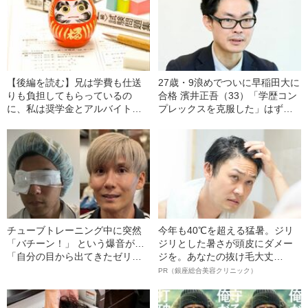
【後編を読む】兄は学費も仕送
27歳・9浪めでついに早稲田大に
りも負担してもらっているの
合格 濱井正吾（33）「学歴コン
に、私は奨学金とアルバイトで
プレックスを克服した」はず
賄って…「女子に学費はかけら
が、まさかの“10浪目”に突入し
れない」と考える親たちの“致命
た意外な理由とは
的な勘違い”とは
チューブトレーニング中に突然
今年も40℃を超える猛暑。ジリ
「バチーン！」 という爆音が…
ジリとした暑さが頭皮にダメー
「自分の目から出てきたゼリー
ジを。あなたの抜け毛大丈
状の白っぽいものを握りしめて
夫！？
PR（銀座総合美容クリニック）
いました」柿谷や宇佐美ともプ
レーした“サッカー選手”が視覚障