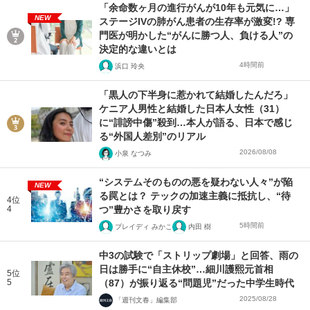
「余命数ヶ月の進行がんが10年も元気に…」
NEW
ステージIVの肺がん患者の生存率が激変!? 専
門医が明かした“がんに勝つ人、負ける人”の
決定的な違いとは
4時間前
浜口 玲央
「黒人の下半身に惹かれて結婚したんだろ」
ケニア人男性と結婚した日本人女性（31）
に“誹謗中傷”殺到…本人が語る、日本で感じ
る“外国人差別”のリアル
2026/08/08
小泉 なつみ
“システムそのものの悪を疑わない人々”が陥
NEW
る罠とは？ テックの加速主義に抵抗し、“待
4位
4
つ”豊かさを取り戻す
5時間前
ブレイディ みかこ
内田 樹
中3の試験で「ストリップ劇場」と回答、雨の
日は勝手に“自主休校”…細川護熙元首相
5位
5
（87）が振り返る“問題児”だった中学生時代
2025/08/28
「週刊文春」編集部