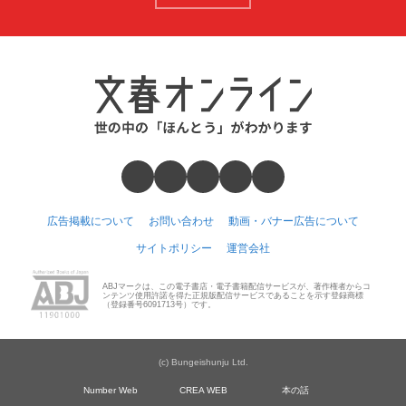
広告掲載について
お問い合わせ
動画・バナー広告について
サイトポリシー
運営会社
ABJマークは、この電子書店・電子書籍配信サービスが、著作権者からコ
ンテンツ使用許諾を得た正規版配信サービスであることを示す登録商標
（登録番号6091713号）です。
(c) Bungeishunju Ltd.
Number Web
CREA WEB
本の話