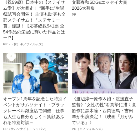
《祝59歳》日本中の【ステイサ
文藝春秋SDGsエッセイ大賞
ム愛】が大暴走！ “勝手に”生誕
2026大募集
祭試写会開催！ 主演も助演も全
PR
部ステイサム！「ステサミー
賞」爆誕！【応募総数941票 全
54作品の栄冠に輝いた作品とは
ー!?】
PR（（株）キノフィルムズ）
オープン1周年を記念した特別イ
《渡辺淳一原作＆娘・渡邉直子
ベントがサムソナイト・ブラッ
監督》“女性の性”を真摯に描く意
クレーベル銀座店で開催 仕事
欲作に黒木瞳・西岡德馬・吉田
も人生も自分らしく～笑顔あふ
羊が出演決定！《映画『月がみ
れる特別対談～
ている』》
PR（サムソナイト・ジャパン）
PR（キノフィルムズ）