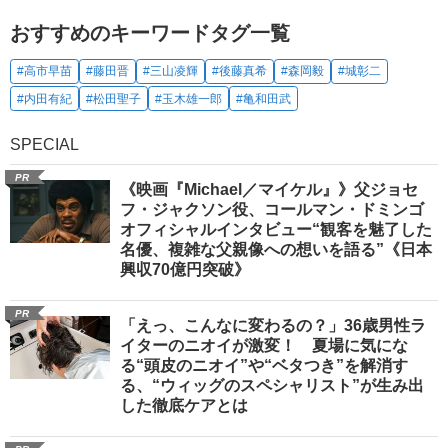
おすすめのキーワードタグ一覧
#高市早苗
#藤田晋
#三山凌輝
#後藤真希
#森岡毅
#城彰二
#内田有紀
#松田聖子
#玉木雄一郎
#亀和田武
SPECIAL
PR
《映画『Michael／マイケル』》父ジョセ
フ・ジャクソン役、コールマン・ドミンゴ
オフィシャルインタビュー“観客を魅了した
名優、複雑な父親像への想いを語る”《日本
興収70億円突破》
PR
「えっ、こんなに変わるの？」36歳男性ラ
イターのニオイが激変！ 夏場に気にな
る“頭皮のニオイ”や“ベタつき”を解消す
る、“ウィッグのスペシャリスト”が生み出
した徹底ケアとは