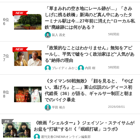
「草まみれの空き地にレール跡が…」「さみ
NEW
しげに残る鉄橋」新潟のど真ん中にあったタ
6位
ーミナル駅は今…27年前に消えた“ローカル私
6
鉄”廃線跡には何がある？
5時間前
鼠入 昌史
「政策的なことはわかりません」無知をアピ
NEW
ールし、平気で嘘をつく政治家ほど“人気があ
7位
7
る”納得の理由
5時間前
ブレイディ みかこ
内田 樹
《タイマン50戦無敗》「顔を見ると、『やば
い。逃げろ』と…」富山伝説のレディース初
8位
代総長（36）が語る、ギャルサー制圧と朝ま
8
でのバイク暴走
2026/08/01
平田 裕介
PR
《映画『シェルター』》ジェイソン・ステイサムが
お盆を“打破”する!!《「眠眠打破」コラボ》
週刊文春CINEMAオンライン編集部