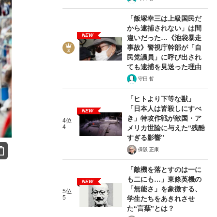
「飯塚幸三は上級国民だ
から逮捕されない」は間
NEW
違いだった…《池袋暴走
事故》警視庁幹部が「自
民党議員」に呼び出され
ても逮捕を見送った理由
守田 哲
「ヒトより下等な獣」
「日本人は皆殺しにすべ
NEW
き」特攻作戦が敵国・ア
4位
4
メリカ世論に与えた“残酷
すぎる影響”
保阪 正康
「敵機を落とすのは一に
も二にも…」東條英機の
NEW
「無能さ」を象徴する、
5位
5
学生たちをあきれさせ
た“言葉”とは？