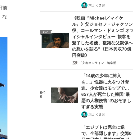
大山 くまお
円前
」な
《映画『Michael／マイケ
ル』》父ジョセフ・ジャクソン
役、コールマン・ドミンゴ オフ
PR
ィシャルインタビュー“観客を
魅了した名優、複雑な父親像へ
の想いを語る”《日本興収70億
円突破》
「文春オンライン」編集部
「14歳の少年に挿入
を…」性器に火をつけ脅
迫、少女達はモップで…
9位
657人が死亡した韓国“最
9
悪の人権侵害”のおぞまし
すぎる実態
大山 くまお
「エジプトは完全に逆
で、全部隠します」交際0