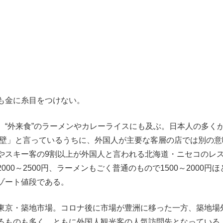
も金に糸目をつけない。
“外来食”のラーメンやカレーライスにも及ぶ。日本人の多く
の壁」と言っているうちに、外国人が主要な客層の店では別の意
やスキー客の9割以上が外国人と言われる北海道・ニセコのレ
0～2500円、ラーメンもごく普通のもので1500～2000円ほ
ゾート値段である。
東京・築地市場。コロナ後に市場が豊洲に移った一方、築地場
るものも多く、ともに外国人観光客の人気訪問先となっている