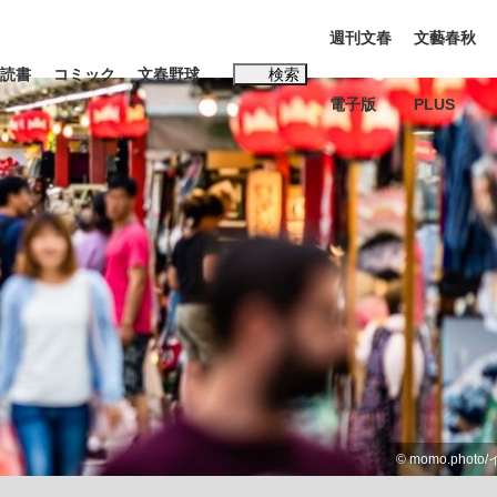
週刊文春
文藝春秋
読書
コミック
文春野球
検索
電子版
PLUS
インタビュー
読書
#松田聖子
本田圭佑が初めて明かした日本代表監督に...
K-POPアイドルたち