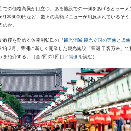
店での価格高騰が目立つ。ある施設での一例をあげるとラーメ
もっと見る
もっと見る
脚が1本6000円など、数々の高額メニューが用意されているそう
るのか。
で教授を務める佐滝剛弘氏の『
観光消滅 観光立国の実像と虚像
24年2月、豊洲に新しく開業した観光施設「豊洲 千客万来」で
うを紹介する。（全2回の1回目／
続き
を読む）