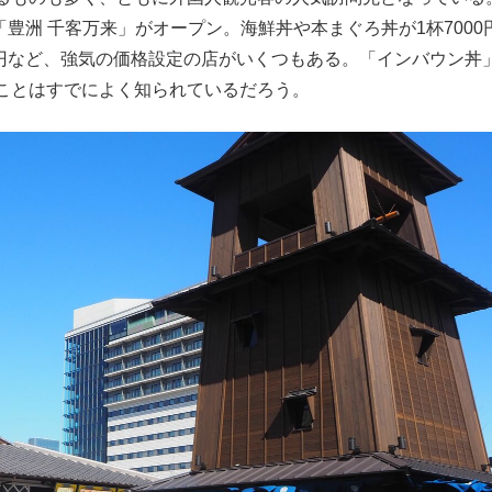
「豊洲 千客万来」がオープン。海鮮丼や本まぐろ丼が1杯7000
0円など、強気の価格設定の店がいくつもある。「インバウン丼
ことはすでによく知られているだろう。