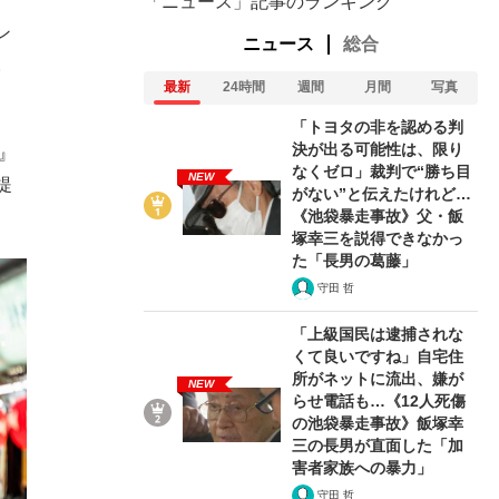
「ニュース」記事のランキング
ン
ニュース
総合
。
最新
24時間
週間
月間
写真
「トヨタの非を認める判
決が出る可能性は、限り
』
なくゼロ」裁判で“勝ち目
NEW
提
がない”と伝えたけれど…
《池袋暴走事故》父・飯
塚幸三を説得できなかっ
た「長男の葛藤」
守田 哲
「上級国民は逮捕されな
くて良いですね」自宅住
所がネットに流出、嫌が
NEW
らせ電話も…《12人死傷
の池袋暴走事故》飯塚幸
三の長男が直面した「加
害者家族への暴力」
守田 哲