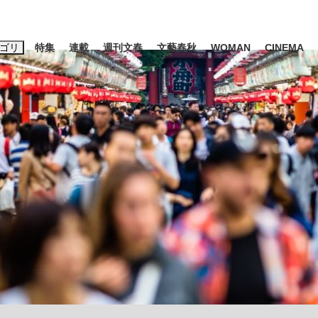
ゴリ
特集
連載
週刊文春
文藝春秋
WOMAN
CINEMA
キーワード入力
ス
エンタメ
ライフ
ビジネス
ーワードタグ一覧
山凌輝
#高市早苗
#後藤真希
#森岡毅
#城彰二
#内田有紀
#亀和田武
み会、JIN→伊豆の...
「90%は失敗する。でも…」
日本生まれの