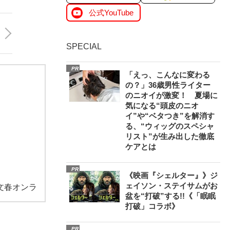
公式YouTube
SPECIAL
PR
「えっ、こんなに変わる
の？」36歳男性ライター
のニオイが激変！ 夏場に
気になる“頭皮のニオ
イ”や“ベタつき”を解消す
る、“ウィッグのスペシャ
リスト”が生み出した徹底
ケアとは
PR
《映画『シェルター』》ジ
ェイソン・ステイサムがお
文春オンラ
盆を“打破”する!!《「眠眠
打破」コラボ》
PR