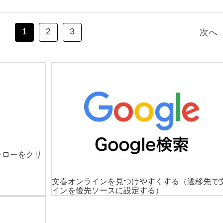
1
2
3
次へ
ォローをクリ
文春オンラインを見つけやすくする
（遷移先で
インを優先ソースに設定する）