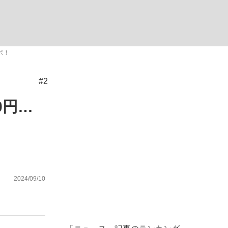
む将棋
ポ！
#2
った」侍ジャパン選手が証言した“NPB聞...
0円…
2024/09/10