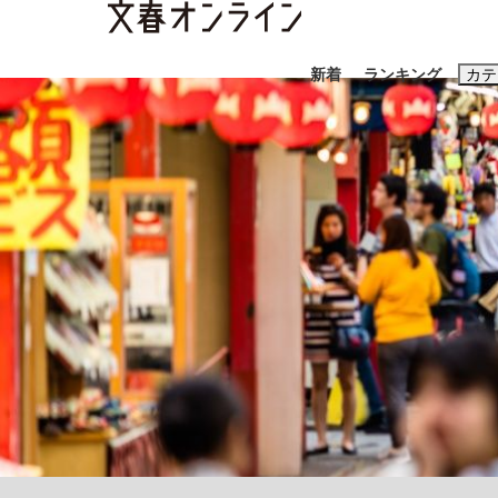
新着
ランキング
カテ
スクープ
ニュー
おすすめのキ
#藤田晋
#三
#玉木雄一郎
《BTS厳戒トーキョー滞在記》RM→渋谷で飲
終戦から81年