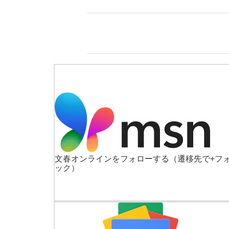
文春オンラインをフォローする
（遷移先で+フ
ック）