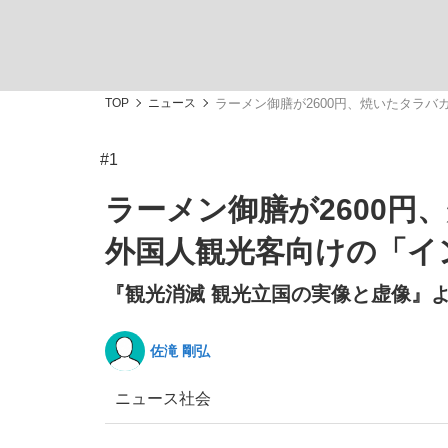
TOP
ニュース
ラーメン御膳が2600円、焼いたタラバ
#1
「最悪の空気のまま解散」WBC日本代表“敗戦
私のあのとき、私のいま
ラーメン御膳が2600円
外国人観光客向けの「イ
『観光消滅 観光立国の実像と虚像』より
佐滝 剛弘
ニュース
社会
「クマが悪者扱いされているのが悲しい」『北
キングの誕生を、目撃せよ。