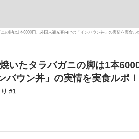
観る将棋、読
ガニの脚は1本6000円…外国人観光客向けの「インバウン丼」の実情を実食ル
”の真実 選手が明かす...
「敗因分析は一切聞かれなか
、焼いたタラバガニの脚は1本600
ンバウン丼」の実情を実食ルポ！
 #1
の国から』倉本聰氏（91...