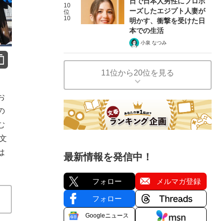
日で日本人男性にプロポ
10
ーズしたエジプト人妻が
位
10
明かす、衝撃を受けた日
本での生活
小泉 なつみ
11位から20位を見る
お
の
む
文
は
最新情報を発信中！
フォロー
メルマガ登録
フォロー
Googleニュース