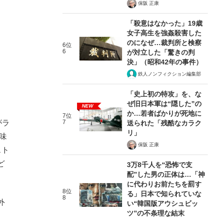
保阪 正康
「殺意はなかった」19歳
女子高生を強姦殺害した
のになぜ…裁判所と検察
6位
6
が対立した「驚きの判
決」（昭和42年の事件）
鉄人ノンフィクション編集部
「史上初の特攻」を、な
ぜ旧日本軍は“隠した”の
NEW
か…若者ばかりが死地に
7位
がラ
7
送られた「残酷なカラク
リ」
味
保阪 正康
スト
ど
3万8千人を“恐怖で支
配”した男の正体は…「神
に代わりお前たちを罰す
8位
る」日本で知られていな
8
外
い“韓国版アウシュビッ
ツ”の不条理な結末
。