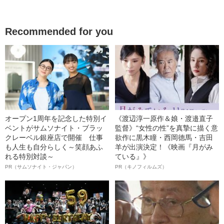
Recommended for you
オープン1周年を記念した特別イ
《渡辺淳一原作＆娘・渡邉直子
ベントがサムソナイト・ブラッ
監督》“女性の性”を真摯に描く意
クレーベル銀座店で開催 仕事
欲作に黒木瞳・西岡德馬・吉田
も人生も自分らしく～笑顔あふ
羊が出演決定！《映画『月がみ
れる特別対談～
ている』》
PR（サムソナイト・ジャパン）
PR（キノフィルムズ）