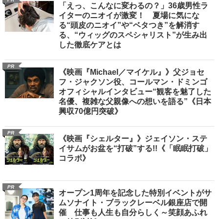
「えっ、こんなに変わるの？」36歳男性ラ
イターのニオイが激変！ 夏場に気にな
る“頭皮のニオイ”や“ベタつき”を解消す
る、“ウィッグのスペシャリスト”が生み出
した徹底ケアとは
PR
《映画『Michael／マイケル』》父ジョセ
フ・ジャクソン役、コールマン・ドミンゴ
オフィシャルインタビュー“観客を魅了した
名優、複雑な父親像への想いを語る”《日本
興収70億円突破》
PR
《映画『シェルター』》ジェイソン・ステ
イサムがお盆を“打破”する!!《「眠眠打破」
コラボ》
PR
オープン1周年を記念した特別イベントがサ
ムソナイト・ブラックレーベル銀座店で開
催 仕事も人生も自分らしく～笑顔あふれ