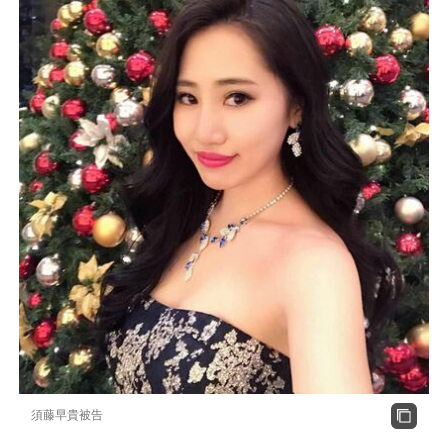
須藤早貴被告