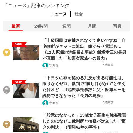
「ニュース」記事のランキング
ニュース
総合
最新
24時間
週間
月間
写真
「上級国民は逮捕されなくて良いですね」自
NEW
宅住所がネットに流出、嫌がらせ電話も…
《12人死傷の池袋暴走事故》飯塚幸三の長男
が直面した「加害者家族への暴力」
5時間前
守田 哲
「トヨタの非を認める判決が出る可能性は、
NEW
限りなくゼロ」裁判で“勝ち目がない”と伝え
たけれど…《池袋暴走事故》父・飯塚幸三を
説得できなかった「長男の葛藤」
5時間前
守田 哲
「殺意はなかった」19歳女子高生を強姦殺害
したのになぜ…裁判所と検察が対立した「驚
きの判決」（昭和42年の事件）