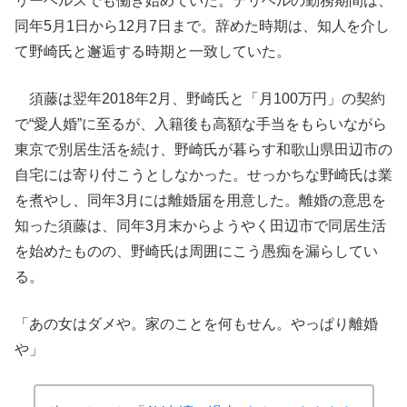
リーヘルスでも働き始めていた。デリヘルの勤務期間は、
同年5月1日から12月7日まで。辞めた時期は、知人を介し
て野崎氏と邂逅する時期と一致していた。
須藤は翌年2018年2月、野崎氏と「月100万円」の契約
で“愛人婚”に至るが、入籍後も高額な手当をもらいながら
東京で別居生活を続け、野崎氏が暮らす和歌山県田辺市の
自宅には寄り付こうとしなかった。せっかちな野崎氏は業
を煮やし、同年3月には離婚届を用意した。離婚の意思を
知った須藤は、同年3月末からようやく田辺市で同居生活
を始めたものの、野崎氏は周囲にこう愚痴を漏らしてい
る。
「あの女はダメや。家のことを何もせん。やっぱり離婚
や」