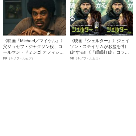
《映画『Michael／マイケル』》
《映画『シェルター』》ジェイ
父ジョセフ・ジャクソン役、コ
ソン・ステイサムがお盆を“打
ールマン・ドミンゴ オフィシャ
破”する!!《「眠眠打破」コラ
ルインタビュー“観客を魅了した
ボ》
PR（キノフィルムズ）
PR（キノフィルムズ）
名優、複雑な父親像への想いを
語る”《日本興収70億円突破》