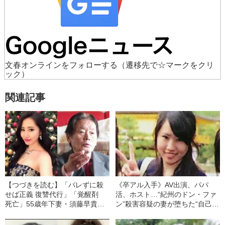
文春オンラインをフォローする
（遷移先で☆マークをクリ
ック）
関連記事
【つづきを読む】「バレずに殺
《卒アル入手》AV出演、パパ
せば正義 復讐代行」「覚醒剤
活、ホスト…“紀州のドン・ファ
死亡」55歳年下妻・須藤早貴
ン”殺害容疑の妻が堕ちた“自己承
（28）が事件前後に検索してい
認欲求の沼”《“別の男性”への詐
た“驚愕ワード”の数々「殺す 覚
欺罪で懲役4年6か月求刑》