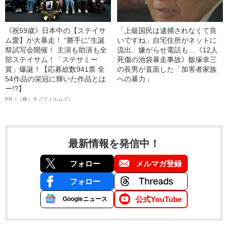
《祝59歳》日本中の【ステイサ
「上級国民は逮捕されなくて良
ム愛】が大暴走！ “勝手に”生誕
いですね」自宅住所がネットに
祭試写会開催！ 主演も助演も全
流出、嫌がらせ電話も…《12人
部ステイサム！「ステサミー
死傷の池袋暴走事故》飯塚幸三
賞」爆誕！【応募総数941票 全
の長男が直面した「加害者家族
54作品の栄冠に輝いた作品とは
への暴力」
ー!?】
PR（（株）キノフィルムズ）
最新情報を発信中！
フォロー
メルマガ登録
フォロー
公式YouTube
Googleニュース