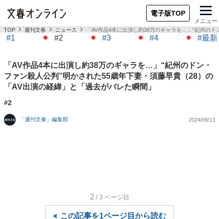
電子版TOP
メニュー
TOP
週刊文春
ニュース
「AV作品4本に出演し約38万のギャラを…」“紀州の
#1
#2
#3
#4
#最新
「AV作品4本に出演し約38万のギャラを…」“紀州のドン・
ファン殺人公判”明かされた55歳年下妻・須藤早貴（28）の
「AV出演の経緯」と「過去がバレた瞬間」
#2
「週刊文春」編集部
2024/09/13
2
/3
ページ目
この記事を1ページ目から読む