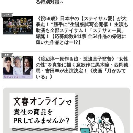
る特別対談～
PR
《祝59歳》日本中の【ステイサム愛】が大
暴走！ “勝手に”生誕祭試写会開催！ 主演も
助演も全部ステイサム！「ステサミー賞」
爆誕！【応募総数941票 全54作品の栄冠に
輝いた作品とはー!?】
PR
《渡辺淳一原作＆娘・渡邉直子監督》“女性
の性”を真摯に描く意欲作に黒木瞳・西岡德
馬・吉田羊が出演決定！《映画『月がみて
いる』》