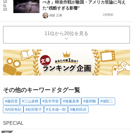
10
べき」特攻作戦が敵国・アメリカ世論に与え
位
た“残酷すぎる影響”
10
1時間前
保阪 正康
11位から20位を見る
その他のキーワードタグ一覧
#藤田晋
#三山凌輝
#高市早苗
#後藤真希
#森岡毅
#城彰二
#内田有紀
#松田聖子
#玉木雄一郎
#亀和田武
SPECIAL
PR