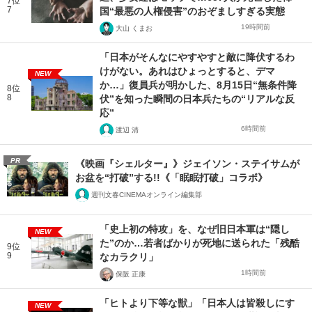
7位
7
国“最悪の人権侵害”のおぞましすぎる実態
19時間前
大山 くまお
「日本がそんなにやすやすと敵に降伏するわ
けがない。あれはひょっとすると、デマ
NEW
か…」復員兵が明かした、8月15日“無条件降
8位
8
伏”を知った瞬間の日本兵たちの“リアルな反
応”
6時間前
渡辺 清
PR
《映画『シェルター』》ジェイソン・ステイサムが
お盆を“打破”する!!《「眠眠打破」コラボ》
週刊文春CINEMAオンライン編集部
「史上初の特攻」を、なぜ旧日本軍は“隠し
NEW
た”のか…若者ばかりが死地に送られた「残酷
9位
9
なカラクリ」
1時間前
保阪 正康
「ヒトより下等な獣」「日本人は皆殺しにす
NEW