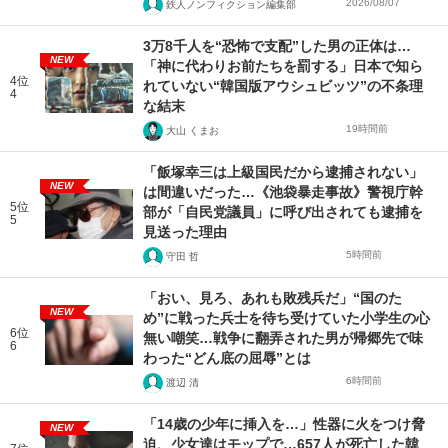
2026/08/07
鉄人ノンフィクション編集部
3万8千人を“恐怖で支配”した男の正体は…
NEW
「神に代わりお前たちを罰する」日本で知ら
4位
れていない“韓国版アウシュビッツ”の不条理
4
な結末
19時間前
大山 くまお
「飯塚幸三は上級国民だから逮捕されない」
NEW
は間違いだった…《池袋暴走事故》警視庁幹
5位
部が「自民党議員」に呼び出されても逮捕を
5
見送った理由
5時間前
守田 哲
「おい、見ろ、あれも敗残兵だ」“国のた
NEW
め”に戦った兵士を待ち受けていた小学生の心
6位
無い嘲笑…戦争に翻弄された男が帰郷先で味
6
わった“どん底の屈辱”とは
6時間前
渡辺 清
「14歳の少年に挿入を…」性器に火をつけ脅
NEW
迫、少女達はモップで…657人が死亡した韓