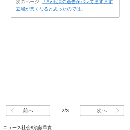
次のページ
「AV出演の過去がバレてますます
立場が悪くなると思ったのでは」
前へ
次へ
2/3
ニュース
社会
#須藤早貴