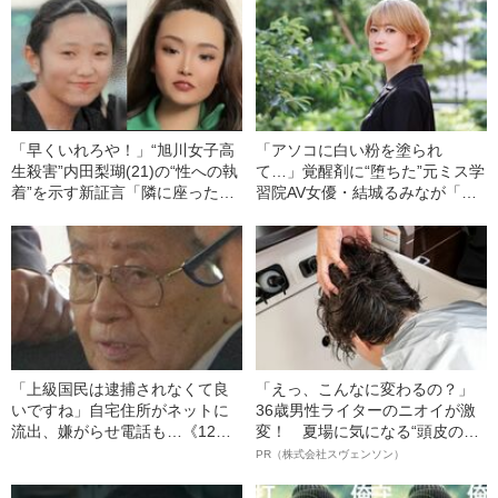
醒剤 死亡とも検索…」
「早くいれろや！」“旭川女子高
「アソコに白い粉を塗られ
生殺害”内田梨瑚(21)の“性への執
て…」覚醒剤に“堕ちた”元ミス学
着”を示す新証言「隣に座った男
習院AV女優・結城るみなが「逮
性の前で手で…」《担当刑事と
捕されてやっと自分らしくなれ
衝撃不倫、わいせつ動画も》
た」と語るワケ《お嬢様時代の
煩悶》
「上級国民は逮捕されなくて良
「えっ、こんなに変わるの？」
いですね」自宅住所がネットに
36歳男性ライターのニオイが激
流出、嫌がらせ電話も…《12人
変！ 夏場に気になる“頭皮のニ
死傷の池袋暴走事故》飯塚幸三
オイ”や“ベタつき”を解消す
PR（株式会社スヴェンソン）
の長男が直面した「加害者家族
る、“ウィッグのスペシャリス
への暴力」
ト”が生み出した徹底ケアとは