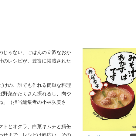
観る将棋、読
のじゃない、ごはんの立派なおか
”の真実 選手が明かす...
「敗因分析は一切聞かれなか
汁のレシピが、豊富に掲載された
だけの、誰でも作れる簡単な料理
ば野菜がたくさん摂れるし、肉や
ね」（担当編集者の小林弘美さ
マトとオクラ、白菜キムチと鯖缶
の国から』倉本聰氏（91...
わせまで、レシピは幅広い。その