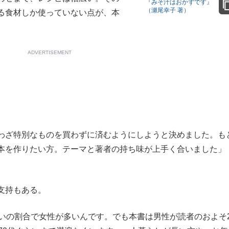
『みそ汁はおかずです』
（瀬尾幸子 著）
る食材しか使っていない点が、本
もっと見る
もっと見る
ADVERTISEMENT
わざ特別なものを買わずに済むようにしようと決めました。も
本を作りたい方。テーマと著者の持ち味が上手く合いました」
支持もある。
いの割合で女性が多いんです。でも本書は男性が読者のおよそ2