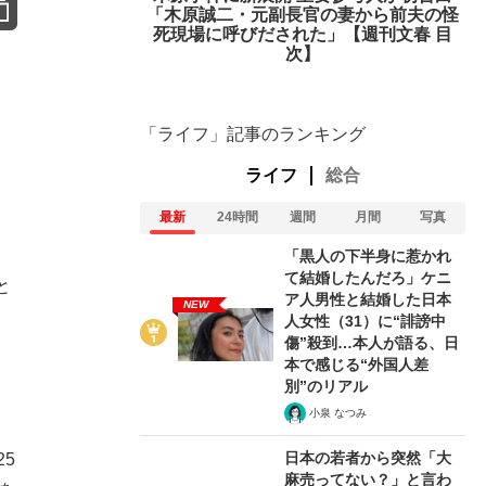
「木原誠二・元副長官の妻から前夫の怪
死現場に呼びだされた」【週刊文春 目
次】
「ライフ」記事のランキング
ライフ
総合
最新
24時間
週間
月間
写真
「黒人の下半身に惹かれ
て結婚したんだろ」ケニ
と
ア人男性と結婚した日本
NEW
人女性（31）に“誹謗中
傷”殺到…本人が語る、日
本で感じる“外国人差
別”のリアル
小泉 なつみ
日本の若者から突然「大
5
麻売ってない？」と言わ