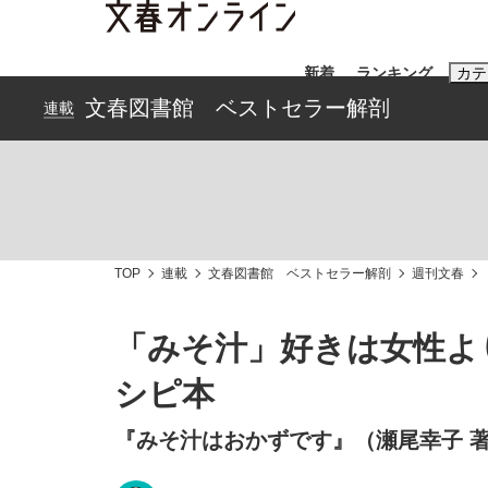
新着
ランキング
カテ
文春図書館 ベストセラー解剖
連載
スクープ
ニュー
おすすめのキ
#藤田晋
#三
TOP
連載
文春図書館 ベストセラー解剖
週刊文春
#玉木雄一郎
「みそ汁」好きは女性よ
シピ本
《BTS厳戒トーキョー滞在記》RM→渋谷で飲
終戦から81年
『みそ汁はおかずです』（瀬尾幸子 