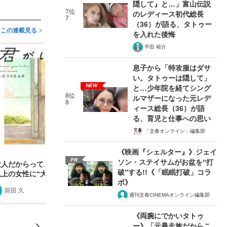
隠して』と…」富山伝説
7位
のレディース初代総長
7
（36）が語る、タトゥー
この連載見る
を入れた後悔
平田 裕介
息子から「特攻服はダサ
い。タトゥーは隠して」
NEW
と…少年院を経てシング
8位
ルマザーになった元レデ
8
ィース総長（36）が語
る、育児と仕事への思い
「文春オンライン」編集部
《映画『シェルター』》ジェイ
PR
ソン・ステイサムがお盆を“打
大人だからって、痛くないわけじゃない」今、50
破”する!!《「眠眠打破」コラ
以上の女性に“大人の絵本”が響いているワケ
ボ》
前田 久
2025/07/22
週刊文春CINEMAオンライン編集部
《両腕にでかいタトゥ
ー》「元暴走族だからこ