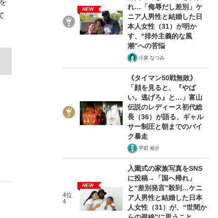
を
れ…「侮辱だし差別」ケ
NEW
て
ニア人男性と結婚した日
本人女性（31）が明か
す、“排外主義的な風
潮”への苦悩
小泉 なつみ
《タイマン50戦無敗》
「顔を見ると、『やば
い。逃げろ』と…」富山
伝説のレディース初代総
長（36）が語る、ギャル
サー制圧と朝までのバイ
ク暴走
平田 裕介
入園式の家族写真をSNS
に投稿→「国へ帰れ」
NEW
と“差別発言”殺到…ケニ
4位
ア人男性と結婚した日本
4
人女性（31）が、“世間か
らの視線”に思うこと