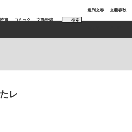
週刊文春
文藝春秋
読書
コミック
文春野球
検索
電子版
PLUS
インタビュー
読書
#松田聖子
れたレ
本田圭佑が初めて明かした日本代表監督に...
K-POPアイドルたち