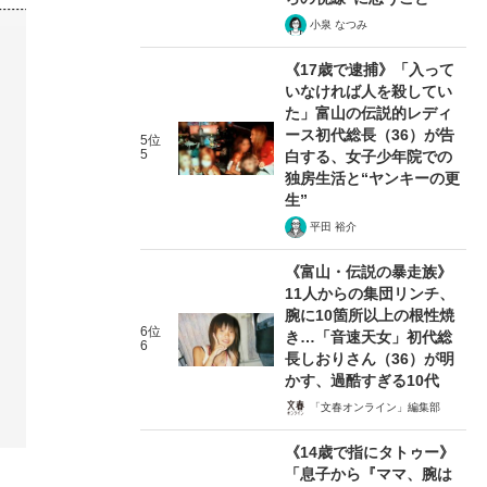
小泉 なつみ
《17歳で逮捕》「入って
いなければ人を殺してい
た」富山の伝説的レディ
ース初代総長（36）が告
5位
5
白する、女子少年院での
独房生活と“ヤンキーの更
生”
平田 裕介
《富山・伝説の暴走族》
11人からの集団リンチ、
腕に10箇所以上の根性焼
6位
き…「音速天女」初代総
6
長しおりさん（36）が明
かす、過酷すぎる10代
「文春オンライン」編集部
《14歳で指にタトゥー》
「息子から『ママ、腕は