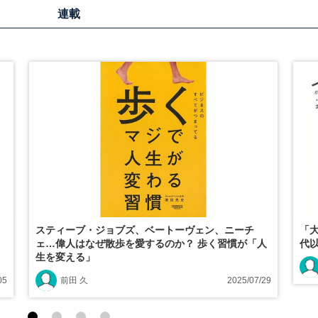
連載
スティーブ・ジョブズ、ベートーヴェン、ニーチ
「
ェ…偉人はなぜ散歩を愛するのか？ 歩く習慣が「人
代
生を変える」
05
前田 久
2025/07/29