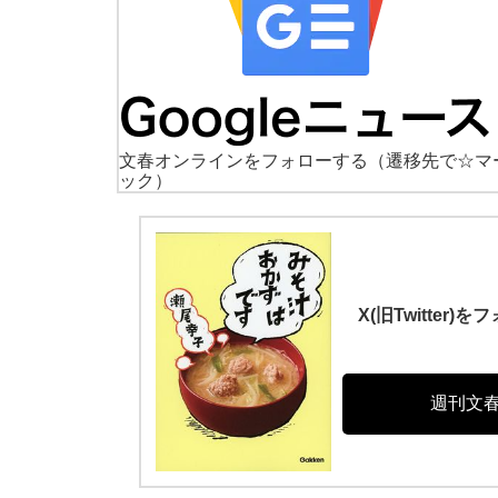
文春オンラインをフォローする
（遷移先で☆マ
ック）
X(旧Twitte
週刊文