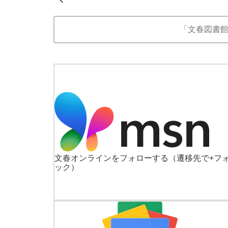
「文春図書
文春オンラインをフォローする
（遷移先で+フ
ック）