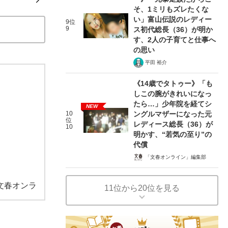
そ、1ミリもズレたくな
い」富山伝説のレディー
9位
9
ス初代総長（36）が明か
す、2人の子育てと仕事へ
の思い
平田 裕介
《14歳でタトゥー》「も
しこの腕がきれいになっ
たら…」少年院を経てシ
NEW
10
ングルマザーになった元
位
レディース総長（36）が
10
明かす、“若気の至り”の
代償
「文春オンライン」編集部
文春オンラ
11位から20位を見る