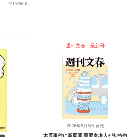
2018/05/16
む将棋
週刊文春 最新号
った」侍ジャパン選手が証言した“NPB聞...
2026年8月6日 発売
木原事件に新展開 重要参考人が初告白