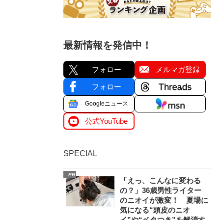
最新情報を発信中！
フォロー
メルマガ登録
フォロー
Googleニュース
公式YouTube
SPECIAL
PR
「えっ、こんなに変わる
の？」36歳男性ライター
のニオイが激変！ 夏場に
気になる“頭皮のニオ
イ”や“ベタつき”を解消す