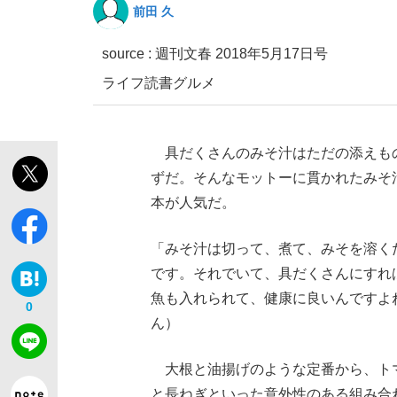
前田 久
source :
週刊文春 2018年5月17日号
ライフ
読書
グルメ
具だくさんのみそ汁はただの添えも
「最悪の空気のまま解散」WBC日本代表“敗戦
私のあのとき、私のいま
ずだ。そんなモットーに貫かれたみそ
本が人気だ。
「みそ汁は切って、煮て、みそを溶く
です。それでいて、具だくさんにすれ
魚も入れられて、健康に良いんですよ
0
ん）
大根と油揚げのような定番から、ト
「クマが悪者扱いされているのが悲しい」『北
キングの誕生を、目撃せよ。
と長ねぎといった意外性のある組み合