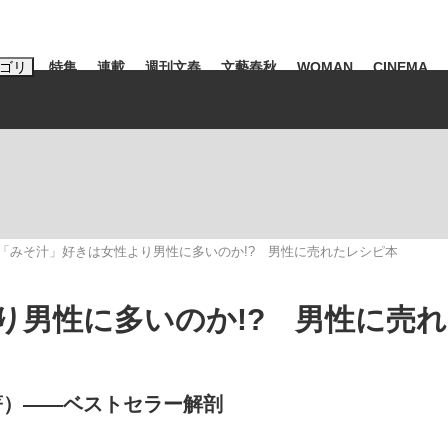
ゴリ
特集
連載
週刊文春
文藝春秋
WOMAN
CINEMA
キーワード入力
ス
エンタメ
ライフ
ビジネス
ーワードタグ一覧
山凌輝
#高市早苗
#後藤真希
#森岡毅
#城彰二
#内田有紀
「みそ汁」好きは女性より男性に多いのか!? 男性に売れたレシピ本
#亀和田武
り男性に多いのか!? 男性に売
み会、JIN→伊豆の...
「90%は失敗する。でも…」
日本生まれの
著）――ベストセラー解剖