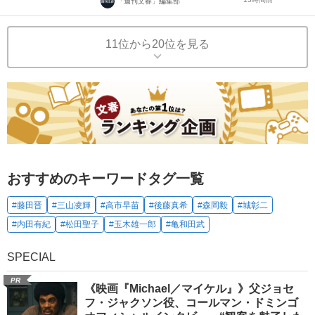
「週刊文春」編集部
11位から20位を見る
おすすめのキーワードタグ一覧
#藤田晋
#三山凌輝
#高市早苗
#後藤真希
#森岡毅
#城彰二
#内田有紀
#松田聖子
#玉木雄一郎
#亀和田武
SPECIAL
PR
《映画『Michael／マイケル』》父ジョセ
フ・ジャクソン役、コールマン・ドミンゴ