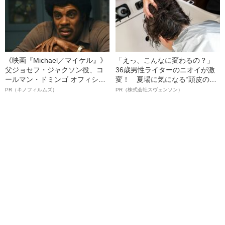
《映画『Michael／マイケル』》
「えっ、こんなに変わるの？」
父ジョセフ・ジャクソン役、コ
36歳男性ライターのニオイが激
ールマン・ドミンゴ オフィシャ
変！ 夏場に気になる“頭皮のニ
ルインタビュー“観客を魅了した
オイ”や“ベタつき”を解消す
PR（キノフィルムズ）
PR（株式会社スヴェンソン）
名優、複雑な父親像への想いを
る、“ウィッグのスペシャリス
語る”《日本興収70億円突破》
ト”が生み出した徹底ケアとは