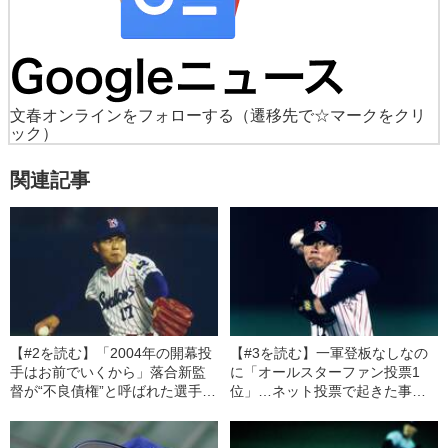
文春オンラインをフォローする
（遷移先で☆マークをクリ
ック）
関連記事
【#2を読む】「2004年の開幕投
【#3を読む】一軍登板なしなの
手はお前でいくから」落合新監
に「オールスターファン投票1
督が“不良債権”と呼ばれた選手に
位」…ネット投票で起きた事
告げた“驚きの言葉”
件“川崎祭り”の渦中にいた男
の“意外な願い”