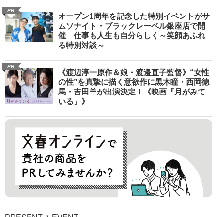
PR
オープン1周年を記念した特別イベントがサ
ムソナイト・ブラックレーベル銀座店で開
催 仕事も人生も自分らしく～笑顔あふれ
る特別対談～
PR
《渡辺淳一原作＆娘・渡邉直子監督》“女性
の性”を真摯に描く意欲作に黒木瞳・西岡德
馬・吉田羊が出演決定！《映画『月がみて
いる』》