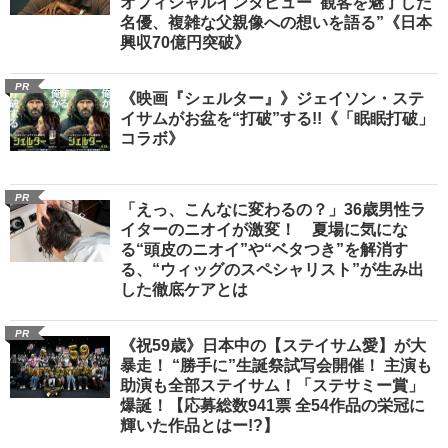
オフィシャルインタビュー“観客を魅了した
名優、複雑な父親像への想いを語る”《日本
興収70億円突破》
PR
《映画『シェルター』》ジェイソン・ステ
イサムがお盆を“打破”する!!《「眠眠打破」
コラボ》
PR
「えっ、こんなに変わるの？」36歳男性ラ
イターのニオイが激変！ 夏場に気にな
る“頭皮のニオイ”や“ベタつき”を解消す
る、“ウィッグのスペシャリスト”が生み出
した徹底ケアとは
PR
《祝59歳》日本中の【ステイサム愛】が大
暴走！ “勝手に”生誕祭試写会開催！ 主演も
助演も全部ステイサム！「ステサミー賞」
爆誕！【応募総数941票 全54作品の栄冠に
輝いた作品とはー!?】