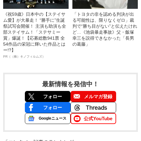
《祝59歳》日本中の【ステイサ
「トヨタの非を認める判決が出
ム愛】が大暴走！ “勝手に”生誕
る可能性は、限りなくゼロ」裁
祭試写会開催！ 主演も助演も全
判で“勝ち目がない”と伝えたけれ
部ステイサム！「ステサミー
ど…《池袋暴走事故》父・飯塚
賞」爆誕！【応募総数941票 全
幸三を説得できなかった「長男
54作品の栄冠に輝いた作品とは
の葛藤」
ー!?】
PR（（株）キノフィルムズ）
最新情報を発信中！
フォロー
メルマガ登録
フォロー
公式YouTube
Googleニュース