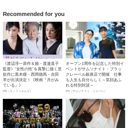
Recommended for you
《渡辺淳一原作＆娘・渡邉直子
オープン1周年を記念した特別イ
監督》“女性の性”を真摯に描く意
ベントがサムソナイト・ブラッ
欲作に黒木瞳・西岡德馬・吉田
クレーベル銀座店で開催 仕事
羊が出演決定！《映画『月がみ
も人生も自分らしく～笑顔あふ
ている』》
れる特別対談～
PR（キノフィルムズ）
PR（サムソナイト・ジャパン）