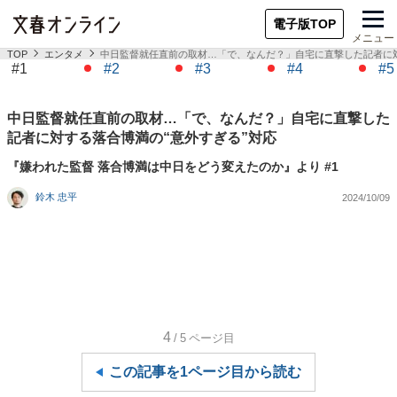
電子版TOP
メニュー
TOP
エンタメ
中日監督就任直前の取材…「で、なんだ？」自宅に直撃した記者に対
#1
#2
#3
#4
#5
中日監督就任直前の取材…「で、なんだ？」自宅に直撃した
記者に対する落合博満の“意外すぎる”対応
『嫌われた監督 落合博満は中日をどう変えたのか』より #1
鈴木 忠平
2024/10/09
4
/5
ページ目
この記事を1ページ目から読む