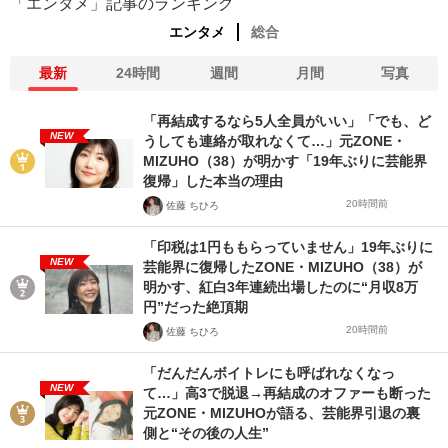
「エンタメ」記事のランキング
エンタメ
総合
最新
24時間
週間
月間
写真
「再結成するなら5人全員がいい」「でも、ど
NEW
うしても連絡が取れなくて…」元ZONE・
MIZUHO（38）が明かす「19年ぶりに芸能界
復帰」した本当の理由
20時間前
佐藤 ちひろ
「印税は1円ももらっていません」19年ぶりに
NEW
芸能界に復帰したZONE・MIZUHO（38）が
明かす、紅白3年連続出場したのに“月収8万
円”だった絶頂期
20時間前
佐藤 ちひろ
「だんだんボイトレにも呼ばれなくなっ
NEW
て…」高3で脱退→再結成のオファーも断った
元ZONE・MIZUHOが語る、芸能界引退の裏
側と“その後の人生”