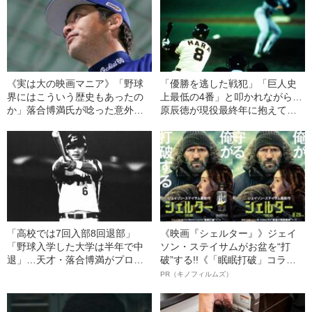
《実は大の映画マニア》「野球
「優勝を逃した戦犯」「巨人史
界にはこういう歴史もあったの
上最低の4番」と叩かれながら…
か」落合博満氏が唸った意外す
原辰徳が現役最終年に抱えてい
ぎる“野球映画”とは
た“特別な思い”
「高校では7回入部8回退部」
《映画『シェルター』》ジェイ
「野球入学した大学は半年で中
ソン・ステイサムがお盆を“打
退」…天才・落合博満がプロ入
破”する!!《「眠眠打破」コラ
りするまでの知られざる“足跡”
ボ》
PR（キノフィルムズ）