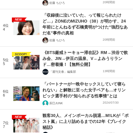
20時間前
佐藤 ちひろ
「収録後に泣いていた、って報じられたけ
NEW
ど…」ZONEのMIZUHO（38）が明かす、24
4位
年前にとんねるず石橋貴明がつけた“強烈なあ
4
だ名”事件の真相
20時間前
佐藤 ちひろ
《BTS厳戒トーキョー滞在記》RM→渋谷で飲
SCOOP!
み会、JIN→伊豆の温泉、V→よみうりラン
5位
5
ド…密着撮！【無料公開】
13時間前
「週刊文春」編集部
「パートナーが一晩中セックスしていて寝ら
れない」と解散に至った女子ペアも…オリン
6位
6
ピック選手村の“知られざる性事情”とは
2024/07/30
辰巳JUNK
観客30人、メインボーカル脱退…M!LKが「ポ
NEW
スト嵐」に上り詰めるまでの12年《ブレイク
7位
7
秘話》