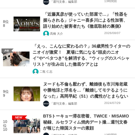
13時間前
「週刊文春」編集部
「近藤真彦が使っていた部屋で…」「性器を
握らされる」ジャニー喜多川による性加害、
8位
8
語り始めた被害者たち《徹底取材の裏側》
2026/08/07
髙橋 大介
「えっ、こんなに変わるの？」36歳男性ライターの
PR
ニオイが激変！ 夏場に気になる“頭皮のニオ
イ”や“ベタつき”を解消する、“ウィッグのスペシャ
リスト”が生み出した徹底ケアとは
二瓶 仁志
ヌードも不倫も厭わず、離婚後も市川海老蔵
や勝地涼と浮名を…「離婚してモテるように
9位
9
なった」高岡早紀（51）の魔性がとまらない
2024/07/29
「週刊文春」編集部
BTSトーキョー滞在密着、TWICE・MISAMO
NEW
10
秘録、ルセラフィム焼肉デート撮…週刊文春
位
が報じた韓国スターの素顔
10
13時間前