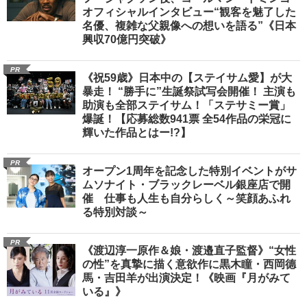
オフィシャルインタビュー“観客を魅了した
名優、複雑な父親像への想いを語る”《日本
興収70億円突破》
PR
《祝59歳》日本中の【ステイサム愛】が大
暴走！ “勝手に”生誕祭試写会開催！ 主演も
助演も全部ステイサム！「ステサミー賞」
爆誕！【応募総数941票 全54作品の栄冠に
輝いた作品とはー!?】
PR
オープン1周年を記念した特別イベントがサ
ムソナイト・ブラックレーベル銀座店で開
催 仕事も人生も自分らしく～笑顔あふれ
る特別対談～
PR
《渡辺淳一原作＆娘・渡邉直子監督》“女性
の性”を真摯に描く意欲作に黒木瞳・西岡德
馬・吉田羊が出演決定！《映画『月がみて
いる』》