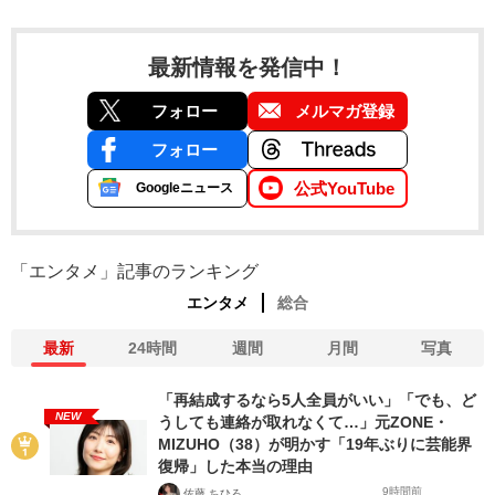
最新情報を発信中！
フォロー
メルマガ登録
フォロー
公式YouTube
Googleニュース
「エンタメ」記事のランキング
エンタメ
総合
最新
24時間
週間
月間
写真
「再結成するなら5人全員がいい」「でも、ど
NEW
うしても連絡が取れなくて…」元ZONE・
MIZUHO（38）が明かす「19年ぶりに芸能界
復帰」した本当の理由
9時間前
佐藤 ちひろ