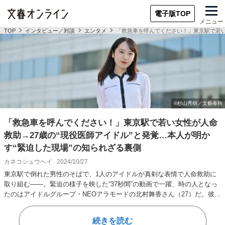
電子版TOP
メニュー
TOP
インタビュー／対談
エンタメ
「救急車を呼んでください！」東京駅で若い
「救急車を呼んでください！」東京駅で若い女性が人命
救助→27歳の“現役医師アイドル”と発覚…本人が明か
す“緊迫した現場”の知られざる裏側
カネコシュウヘイ
2024/10/27
東京駅で倒れた男性のそばで、1人のアイドルが真剣な表情で人命救助に
取り組む――。緊迫の様子を映した“37秒間”の動画で一躍、時の人となっ
たのはアイドルグループ・NEOアラモードの北村舞香さん（27）だ。彼女
は、世に…
続きを読む