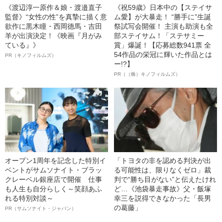
《渡辺淳一原作＆娘・渡邉直子
《祝59歳》日本中の【ステイサ
監督》“女性の性”を真摯に描く意
ム愛】が大暴走！ “勝手に”生誕
欲作に黒木瞳・西岡德馬・吉田
祭試写会開催！ 主演も助演も全
羊が出演決定！《映画『月がみ
部ステイサム！「ステサミー
ている』》
賞」爆誕！【応募総数941票 全
54作品の栄冠に輝いた作品とは
PR（キノフィルムズ）
ー!?】
PR（（株）キノフィルムズ）
オープン1周年を記念した特別イ
「トヨタの非を認める判決が出
ベントがサムソナイト・ブラッ
る可能性は、限りなくゼロ」裁
クレーベル銀座店で開催 仕事
判で“勝ち目がない”と伝えたけれ
も人生も自分らしく～笑顔あふ
ど…《池袋暴走事故》父・飯塚
れる特別対談～
幸三を説得できなかった「長男
の葛藤」
PR（サムソナイト・ジャパン）