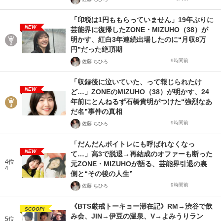
「印税は1円ももらっていません」19年ぶりに
NEW
芸能界に復帰したZONE・MIZUHO（38）が
明かす、紅白3年連続出場したのに“月収8万
円”だった絶頂期
9時間前
佐藤 ちひろ
「収録後に泣いていた、って報じられたけ
NEW
ど…」ZONEのMIZUHO（38）が明かす、24
年前にとんねるず石橋貴明がつけた“強烈なあ
だ名”事件の真相
9時間前
佐藤 ちひろ
「だんだんボイトレにも呼ばれなくなっ
NEW
て…」高3で脱退→再結成のオファーも断った
4位
元ZONE・MIZUHOが語る、芸能界引退の裏
4
側と“その後の人生”
9時間前
佐藤 ちひろ
《BTS厳戒トーキョー滞在記》RM→渋谷で飲
SCOOP!
み会、JIN→伊豆の温泉、V→よみうりラン
5位