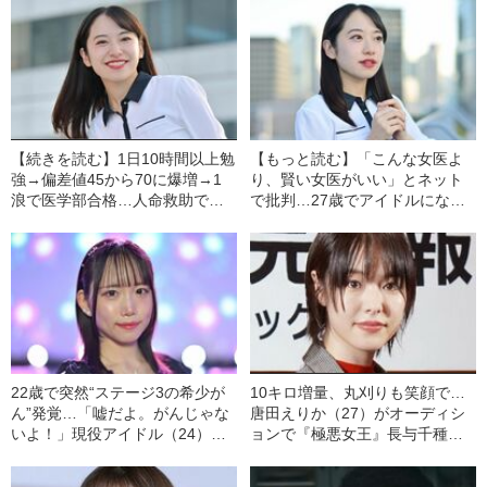
【続きを読む】1日10時間以上勉
【もっと読む】「こんな女医よ
強→偏差値45から70に爆増→1
り、賢い女医がいい」とネット
浪で医学部合格…人命救助で話
で批判…27歳でアイドルになっ
題の“現役医師アイドル”（27）
た“現役女性医師”が明かす、それ
が語る、夢を諦められなかった
でもアイドル活動を続ける理由
学生時代
22歳で突然“ステージ3の希少が
10キロ増量、丸刈りも笑顔で…
ん”発覚…「嘘だよ。がんじゃな
唐田えりか（27）がオーディシ
いよ！」現役アイドル（24）が
ョンで『極悪女王』長与千種役
語る、“9時間の壮絶な手術”と孤
に抜擢された深い理由
独な入院生活