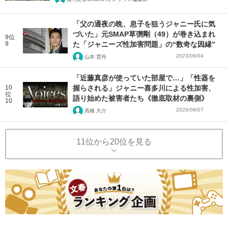
「父の通夜の晩、息子を狙うジャニー氏に気
づいた」元SMAP草彅剛（49）が巻き込まれ
9位
9
た「ジャニーズ性加害問題」の“数奇な因縁”
2023/08/04
山本 雲丹
「近藤真彦が使っていた部屋で…」「性器を
10
握らされる」ジャニー喜多川による性加害、
位
語り始めた被害者たち《徹底取材の裏側》
10
2026/08/07
髙橋 大介
11位から20位を見る