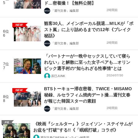
5
ド…密着撮！【無料公開】
2時間前
「週刊文春」編集部
観客30人、メインボーカル脱退…M!LKが「ポ
NEW
スト嵐」に上り詰めるまでの12年《ブレイク
6位
6
秘話》
2時間前
「週刊文春」編集部
「パートナーが一晩中セックスしていて寝ら
れない」と解散に至った女子ペアも…オリン
7位
7
ピック選手村の“知られざる性事情”とは
2024/07/30
辰巳JUNK
BTSトーキョー滞在密着、TWICE・MISAMO
NEW
秘録、ルセラフィム焼肉デート撮…週刊文春
8位
8
が報じた韓国スターの素顔
2時間前
「週刊文春」編集部
PR
《映画『シェルター』》ジェイソン・ステイサムが
お盆を“打破”する!!《「眠眠打破」コラボ》
週刊文春CINEMAオンライン編集部