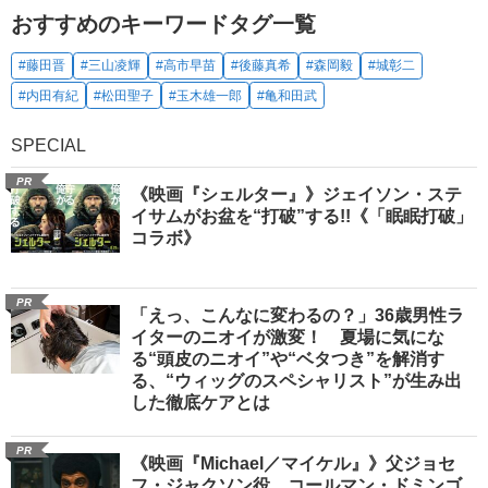
おすすめのキーワードタグ一覧
#藤田晋
#三山凌輝
#高市早苗
#後藤真希
#森岡毅
#城彰二
#内田有紀
#松田聖子
#玉木雄一郎
#亀和田武
SPECIAL
PR
《映画『シェルター』》ジェイソン・ステ
イサムがお盆を“打破”する!!《「眠眠打破」
コラボ》
PR
「えっ、こんなに変わるの？」36歳男性ラ
イターのニオイが激変！ 夏場に気にな
る“頭皮のニオイ”や“ベタつき”を解消す
る、“ウィッグのスペシャリスト”が生み出
した徹底ケアとは
PR
《映画『Michael／マイケル』》父ジョセ
フ・ジャクソン役、コールマン・ドミンゴ