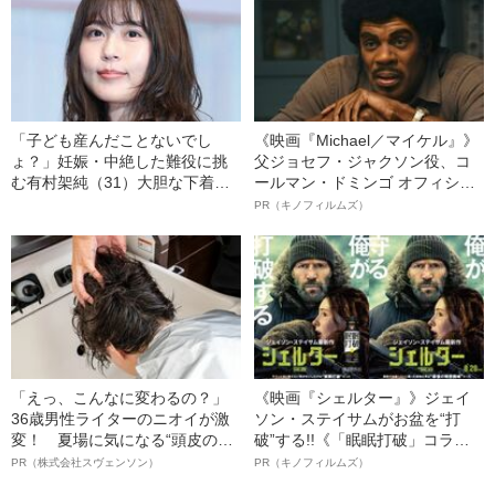
「子ども産んだことないでし
《映画『Michael／マイケル』》
ょ？」妊娠・中絶した難役に挑
父ジョセフ・ジャクソン役、コ
む有村架純（31）大胆な下着
ールマン・ドミンゴ オフィシャ
姿、激しい絡み、リアルすぎる
ルインタビュー“観客を魅了した
PR（キノフィルムズ）
濡れ場も…
名優、複雑な父親像への想いを
語る”《日本興収70億円突破》
「えっ、こんなに変わるの？」
《映画『シェルター』》ジェイ
36歳男性ライターのニオイが激
ソン・ステイサムがお盆を“打
変！ 夏場に気になる“頭皮のニ
破”する!!《「眠眠打破」コラ
オイ”や“ベタつき”を解消す
ボ》
PR（株式会社スヴェンソン）
PR（キノフィルムズ）
る、“ウィッグのスペシャリス