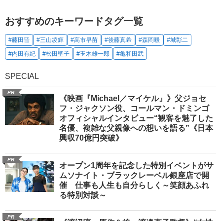
おすすめのキーワードタグ一覧
#藤田晋
#三山凌輝
#高市早苗
#後藤真希
#森岡毅
#城彰二
#内田有紀
#松田聖子
#玉木雄一郎
#亀和田武
SPECIAL
PR
《映画『Michael／マイケル』》父ジョセ
フ・ジャクソン役、コールマン・ドミンゴ
オフィシャルインタビュー“観客を魅了した
名優、複雑な父親像への想いを語る”《日本
興収70億円突破》
PR
オープン1周年を記念した特別イベントがサ
ムソナイト・ブラックレーベル銀座店で開
催 仕事も人生も自分らしく～笑顔あふれ
る特別対談～
PR