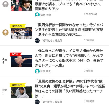
原麻衣が語る、プロでも「食べていけない」
音楽界のリアル
2026/08/01
我妻 弘崇
「敗因分析は一切聞かれなかった」侍ジャパ
SCOOP!
ン選手が証言した“NPB聞き取り調査”の実態
「選手から次期監督の要求は…」
13時間前
「週刊文春」編集部
「僕は根っこが違う。イロモノ団体から来た
NEW
んで」新日に所属しても“外様扱い”…それで
4位
もスターになった飯伏幸太（44）の「異色す
4
ぎるレスラー人生」
3時間前
飯伏 幸太
「最悪の空気のまま解散」WBC日本代表“敗
SCOOP!
戦”の真実 選手が明かす“井端ジャパン”首脳
5位
陣ほんとうの評価「良い距離感だったコーチ
5
は…」
13時間前
「週刊文春」編集部