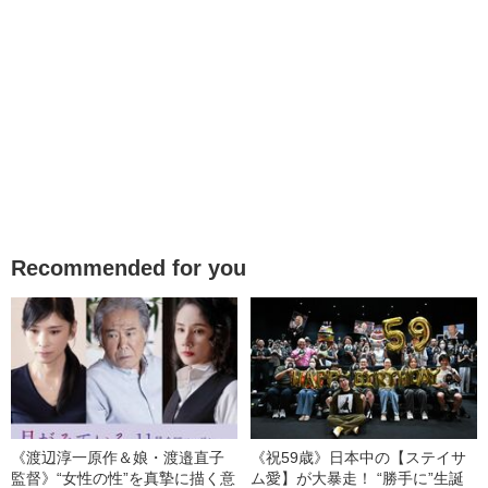
Recommended for you
《渡辺淳一原作＆娘・渡邉直子
《祝59歳》日本中の【ステイサ
監督》“女性の性”を真摯に描く意
ム愛】が大暴走！ “勝手に”生誕