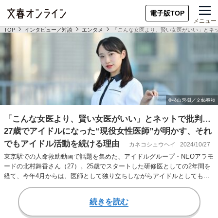
電子版TOP
メニュー
TOP
インタビュー／対談
エンタメ
「こんな女医より、賢い女医がいい」とネッ
「こんな女医より、賢い女医がいい」とネットで批判…
27歳でアイドルになった“現役女性医師”が明かす、それ
でもアイドル活動を続ける理由
カネコシュウヘイ
2024/10/27
東京駅での人命救助動画で話題を集めた、アイドルグループ・NEOアラモ
ードの北村舞香さん（27）。25歳でスタートした研修医としての2年間を
経て、今年4月からは、医師として独り立ちしながらアイドルとしても活
躍する。 …
続きを読む