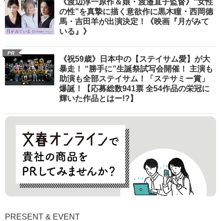
《渡辺淳一原作＆娘・渡邉直子監督》“女性
の性”を真摯に描く意欲作に黒木瞳・西岡德
馬・吉田羊が出演決定！《映画『月がみて
いる』》
PR
《祝59歳》日本中の【ステイサム愛】が大
暴走！ “勝手に”生誕祭試写会開催！ 主演も
助演も全部ステイサム！「ステサミー賞」
爆誕！【応募総数941票 全54作品の栄冠に
輝いた作品とはー!?】
PRESENT & EVENT