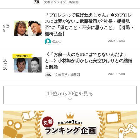
「文春オンライン」編集部
「プロレスって稼げねえじゃん」今のプロレ
スには夢がない…武藤敬司が“社長・棚橋弘
9位
至”に『望むこと・不安に思うこと』【引退・
9
棚橋弘至】
2026/01/04
双葉社
《「お前一人のものにはできないんだよ」
SCOOP!
10
と…》小林旭が明かした美空ひばりとの結婚
位
と離婚
10
2023/06/08
「文藝春秋」編集部
11位から20位を見る