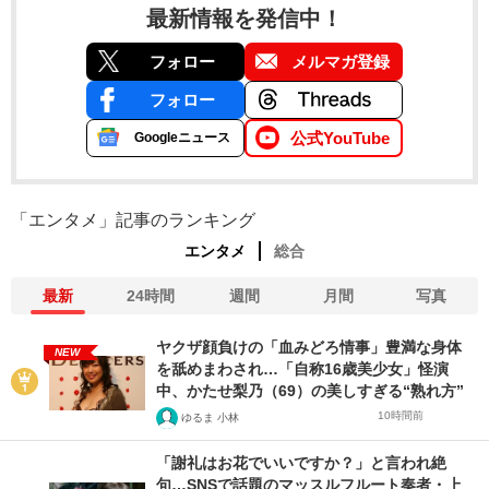
最新情報を発信中！
フォロー
メルマガ登録
フォロー
公式YouTube
Googleニュース
「エンタメ」記事のランキング
エンタメ
総合
最新
24時間
週間
月間
写真
ヤクザ顔負けの「血みどろ情事」豊満な身体
NEW
を舐めまわされ…「自称16歳美少女」怪演
中、かたせ梨乃（69）の美しすぎる“熟れ方”
10時間前
ゆるま 小林
「謝礼はお花でいいですか？」と言われ絶
句…SNSで話題のマッスルフルート奏者・上