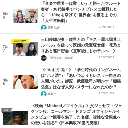
「音楽で世界一は難しい」と悟ったフルート
奏者→30代後半でベンチプレスに挑戦した
6位
ら…110kgを挙げて“世界金”を獲るまでの
6
「人生逆転劇」
2026/08/01
我妻 弘崇
三山凌輝が妻・趣里との「キス・濡れ場禁止
SCOOP!
ルール」を破って既婚の元宝塚女優・花乃ま
7位
7
りあと連日密会《直撃後にもホテルへ…》
2026/08/04
「週刊文春」編集部
《ついに引退！》「学生時代のリングネーム
は“ハメ浩”」「あいつよりもレスラー向きの
8位
人間がいた」師匠・武藤敬司が明かす「棚橋
8
弘至」はなぜ人気レスラーになれたのか？
2026/01/04
双葉社
《映画『Michael／マイケル』》父ジョセフ・ジャ
PR
クソン役、コールマン・ドミンゴ オフィシャルイ
ンタビュー“観客を魅了した名優、複雑な父親像へ
の想いを語る”《日本興収70億円突破》