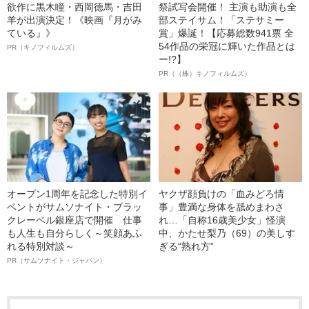
欲作に黒木瞳・西岡德馬・吉田
祭試写会開催！ 主演も助演も全
羊が出演決定！《映画『月がみ
部ステイサム！「ステサミー
ている』》
賞」爆誕！【応募総数941票 全
54作品の栄冠に輝いた作品とは
PR（キノフィルムズ）
ー!?】
PR（（株）キノフィルムズ）
オープン1周年を記念した特別イ
ヤクザ顔負けの「血みどろ情
ベントがサムソナイト・ブラッ
事」豊満な身体を舐めまわさ
クレーベル銀座店で開催 仕事
れ…「自称16歳美少女」怪演
も人生も自分らしく～笑顔あふ
中、かたせ梨乃（69）の美しす
れる特別対談～
ぎる“熟れ方”
PR（サムソナイト・ジャパン）