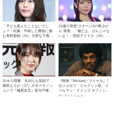
「子ども産んだことないでし
22歳で突然“ステージ3の希少が
ょ？」妊娠・中絶した難役に挑
ん”発覚…「嘘だよ。がんじゃな
む有村架純（31）大胆な下着
いよ！」現役アイドル（24）が
姿、激しい絡み、リアルすぎる
語る、“9時間の壮絶な手術”と孤
濡れ場も…
独な入院生活
10キロ増量、丸刈りも笑顔で…
《映画『Michael／マイケル』》
唐田えりか（27）がオーディシ
父ジョセフ・ジャクソン役、コ
ョンで『極悪女王』長与千種役
ールマン・ドミンゴ オフィシャ
に抜擢された深い理由
ルインタビュー“観客を魅了した
PR（キノフィルムズ）
名優、複雑な父親像への想いを
語る”《日本興収70億円突破》