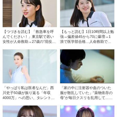
【つづきを読む】「救急車を呼
【もっと読む】1日10時間以上勉
んでください！」東京駅で若い
強→偏差値45から70に爆増→1
女性が人命救助→27歳の“現役医
浪で医学部合格…人命救助で話
師アイドル”と発覚…本人が明か
題の“現役医師アイドル”（27）
す“緊迫した現場”の知られざる裏
が語る、夢を諦められなかった
側
学生時代
「やっぱり私は医者なんだ」西
「家の中に注射器や血のついた
川史子50歳が振り返る「年収
服が散乱していた」“薬物依存の
4000万」への思い、タレント業
母”が毎日クスリを乱用して…お
を減らした“舞台裏”
おたわ史絵が過ごした“壮絶な子
ども時代”