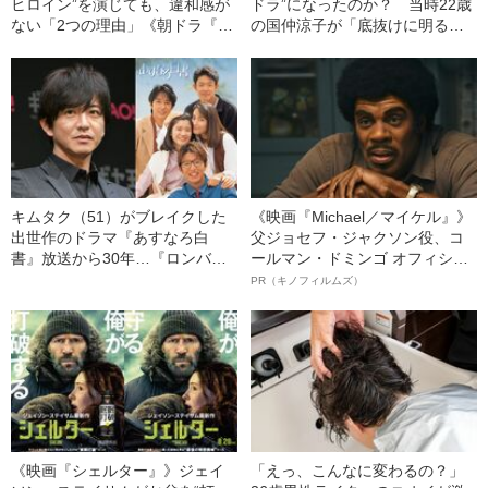
ヒロイン”を演じても、違和感が
ドラ”になったのか？ 当時22歳
ない「2つの理由」《朝ドラ『カ
の国仲涼子が「底抜けに明るく
ムカムエヴリバディ』出演》
て単純」だった本当の意味
キムタク（51）がブレイクした
《映画『Michael／マイケル』》
出世作のドラマ『あすなろ白
父ジョセフ・ジャクソン役、コ
書』放送から30年…『ロンバ
ールマン・ドミンゴ オフィシャ
ケ』との“意外な共通点”とは
ルインタビュー“観客を魅了した
PR（キノフィルムズ）
名優、複雑な父親像への想いを
語る”《日本興収70億円突破》
《映画『シェルター』》ジェイ
「えっ、こんなに変わるの？」