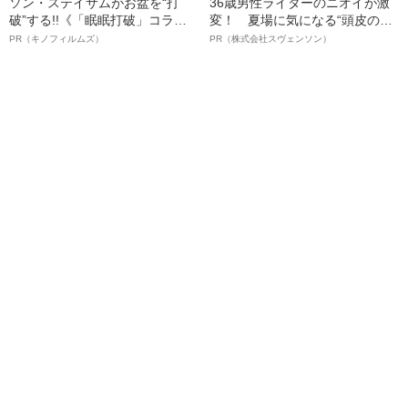
ソン・ステイサムがお盆を“打
36歳男性ライターのニオイが激
破”する!!《「眠眠打破」コラ
変！ 夏場に気になる“頭皮のニ
ボ》
オイ”や“ベタつき”を解消す
PR（キノフィルムズ）
PR（株式会社スヴェンソン）
る、“ウィッグのスペシャリス
ト”が生み出した徹底ケアとは