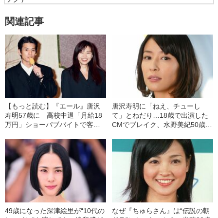
関連記事
【もっと読む】『エール』唐沢
唐沢寿明に「ねえ、チューし
寿明57歳に 高校中退「月給18
て」とねだり…18歳で出演した
万円」ショーパブバイトで客と
CMでブレイク、水野美紀50歳
ケンカしていた20代
の“人生を激変させた出来事”
49歳になった深津絵里が“10代の
なぜ『ちゅらさん』は“伝説の朝