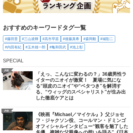
おすすめのキーワードタグ一覧
#藤田晋
#三山凌輝
#高市早苗
#後藤真希
#森岡毅
#城彰二
#内田有紀
#玉木雄一郎
#亀和田武
#池上彰
SPECIAL
PR
「えっ、こんなに変わるの？」36歳男性ラ
イターのニオイが激変！ 夏場に気にな
る“頭皮のニオイ”や“ベタつき”を解消す
る、“ウィッグのスペシャリスト”が生み出
した徹底ケアとは
PR
《映画『Michael／マイケル』》父ジョセ
フ・ジャクソン役、コールマン・ドミンゴ
オフィシャルインタビュー“観客を魅了した
名優、複雑な父親像への想いを語る”《日本