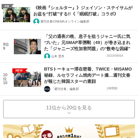
PR
《映画『シェルター』》ジェイソン・ステイサムが
お盆を“打破”する!!《「眠眠打破」コラボ》
週刊文春CINEMAオンライン編集部
「父の通夜の晩、息子を狙うジャニー氏に気
づいた」元SMAP草彅剛（49）が巻き込まれ
9位
9
た「ジャニーズ性加害問題」の“数奇な因縁”
2023/08/04
山本 雲丹
BTSトーキョー滞在密着、TWICE・MISAMO
NEW
10
秘録、ルセラフィム焼肉デート撮…週刊文春
位
が報じた韓国スターの素顔
10
1時間前
「週刊文春」編集部
11位から20位を見る