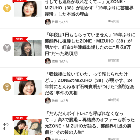
うしても連絡が取れなくて…」元ZONE・
MIZUHO（38）が明かす「19年ぶりに芸能界
復帰」した本当の理由
8時間前
佐藤 ちひろ
「印税は1円ももらっていません」19年ぶりに
NEW
芸能界に復帰したZONE・MIZUHO（38）が
明かす、紅白3年連続出場したのに“月収8万
円”だった絶頂期
8時間前
佐藤 ちひろ
「収録後に泣いていた、って報じられたけ
NEW
ど…」ZONEのMIZUHO（38）が明かす、24
年前にとんねるず石橋貴明がつけた“強烈なあ
だ名”事件の真相
8時間前
佐藤 ちひろ
「だんだんボイトレにも呼ばれなくなっ
NEW
て…」高3で脱退→再結成のオファーも断った
4位
元ZONE・MIZUHOが語る、芸能界引退の裏
4
側と“その後の人生”
8時間前
佐藤 ちひろ