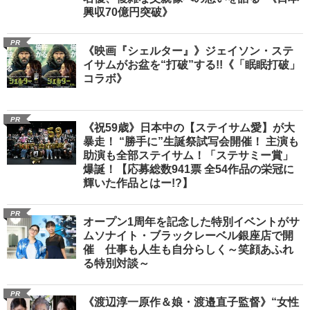
興収70億円突破》
PR
《映画『シェルター』》ジェイソン・ステ
イサムがお盆を“打破”する!!《「眠眠打破」
コラボ》
PR
《祝59歳》日本中の【ステイサム愛】が大
暴走！ “勝手に”生誕祭試写会開催！ 主演も
助演も全部ステイサム！「ステサミー賞」
爆誕！【応募総数941票 全54作品の栄冠に
輝いた作品とはー!?】
PR
オープン1周年を記念した特別イベントがサ
ムソナイト・ブラックレーベル銀座店で開
催 仕事も人生も自分らしく～笑顔あふれ
る特別対談～
PR
《渡辺淳一原作＆娘・渡邉直子監督》“女性