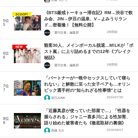
《BTS厳戒トーキョー滞在記》RM→渋谷で飲
SCOOP!
み会、JIN→伊豆の温泉、V→よみうりラン
5位
5
ド…密着撮！【無料公開】
1時間前
「週刊文春」編集部
観客30人、メインボーカル脱退…M!LKが「ポ
NEW
スト嵐」に上り詰めるまでの12年《ブレイク
6位
6
秘話》
1時間前
「週刊文春」編集部
「パートナーが一晩中セックスしていて寝ら
れない」と解散に至った女子ペアも…オリン
7位
7
ピック選手村の“知られざる性事情”とは
2024/07/30
辰巳JUNK
「近藤真彦が使っていた部屋で…」「性器を
握らされる」ジャニー喜多川による性加害、
8位
8
語り始めた被害者たち《徹底取材の裏側》
2026/08/07
髙橋 大介