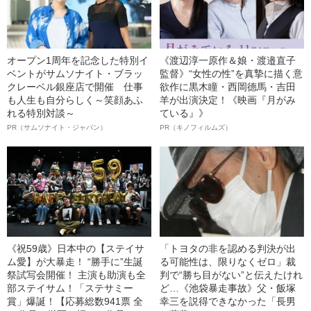
オープン1周年を記念した特別イ
《渡辺淳一原作＆娘・渡邉直子
ベントがサムソナイト・ブラッ
監督》“女性の性”を真摯に描く意
クレーベル銀座店で開催 仕事
欲作に黒木瞳・西岡德馬・吉田
も人生も自分らしく～笑顔あふ
羊が出演決定！《映画『月がみ
れる特別対談～
ている』》
PR（サムソナイト・ジャパン）
PR（キノフィルムズ）
《祝59歳》日本中の【ステイサ
「トヨタの非を認める判決が出
ム愛】が大暴走！ “勝手に”生誕
る可能性は、限りなくゼロ」裁
祭試写会開催！ 主演も助演も全
判で“勝ち目がない”と伝えたけれ
部ステイサム！「ステサミー
ど…《池袋暴走事故》父・飯塚
賞」爆誕！【応募総数941票 全
幸三を説得できなかった「長男