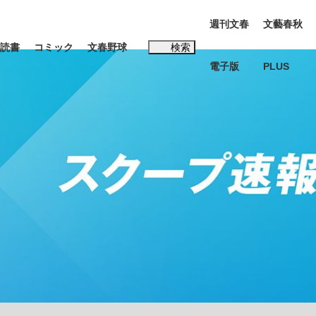
週刊文春
文藝春秋
読書
コミック
文春野球
検索
電子版
PLUS
インタビュー
読書
#松田聖子
多くてもいい」時価総額が一時トヨタ超え...
K-POPアイドルたち