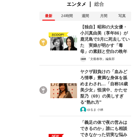
エンタメ
総合
最新
24時間
週間
月間
写真
【独自】昭和の大女優・
小川真由美（享年86）が
SCOOP!
鹿児島で3月に死去してい
た 実娘が明かす「毒
母」の素顔と空白の晩年
「文藝春秋」編集部
ヤクザ顔負けの「血みど
ろ情事」豊満な身体を舐
めまわされ…「自称16歳
美少女」怪演中、かたせ
梨乃（69）の美しすぎ
る“熟れ方”
ゆるま 小林
「義足の体で夜の営みは
できるのか」誰にも相談
できなかった切実な悩み
NEW