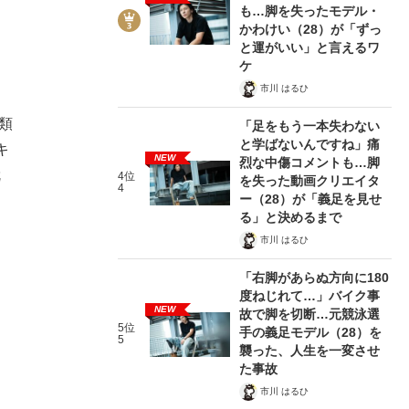
も…脚を失ったモデル・
かわけい（28）が「ずっ
と運がいい」と言えるワ
ケ
市川 はるひ
類
「足をもう一本失わない
と学ばないんですね」痛
キ
NEW
烈な中傷コメントも…脚
就
4位
を失った動画クリエイタ
4
ー（28）が「義足を見せ
る」と決めるまで
市川 はるひ
「右脚があらぬ方向に180
度ねじれて…」バイク事
NEW
故で脚を切断…元競泳選
5位
手の義足モデル（28）を
5
襲った、人生を一変させ
た事故
市川 はるひ