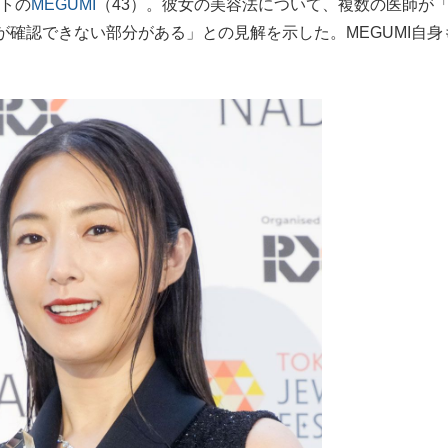
ントの
MEGUMI
（43）。彼女の美容法について、複数の医師が
もっと見る
確認できない部分がある」との見解を示した。MEGUMI自身
。
が鹿児島で3月に死去し...
照ノ富士に激怒され...
《BTS厳戒トーキョー滞
もっと見る