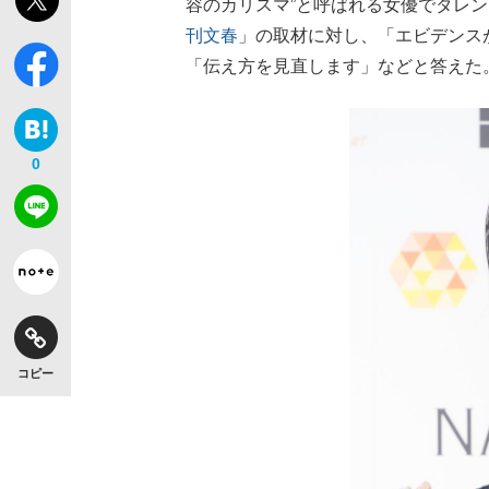
容のカリスマ”と呼ばれる女優でタレ
刊文春
」の取材に対し、「エビデンスが
「伝え方を見直します」などと答えた
【独自】昭和の大女優・小川真由美（享年86）
0
コピー
《VIVANT》頼れる相棒・ドラムが認めた“