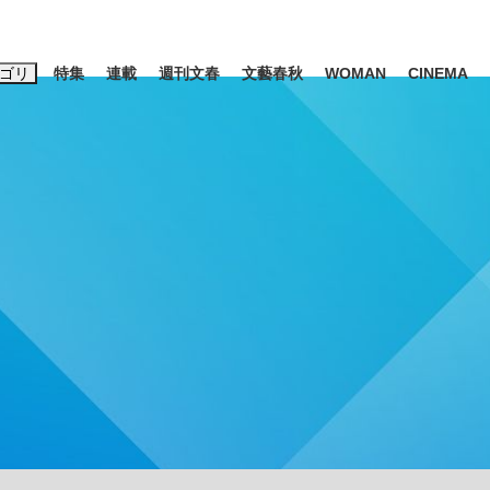
ゴリ
特集
連載
週刊文春
文藝春秋
WOMAN
CINEMA
キーワード入力
ス
エンタメ
ライフ
ビジネス
ーワードタグ一覧
山凌輝
#高市早苗
#後藤真希
#森岡毅
#城彰二
#内田有紀
#亀和田武
大罪』弁護士が明かすトク...
「キオクシアの投資の桁は一つ
日本生まれの