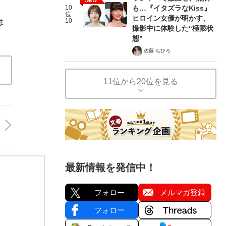
NEW
10
も…『イタズラなKiss』
位
ヒロイン女優が明かす、
10
ま
撮影中に体験した“極限状
態”
佐藤 ちひろ
11位から20位を見る
最新情報を発信中！
フォロー
メルマガ登録
フォロー