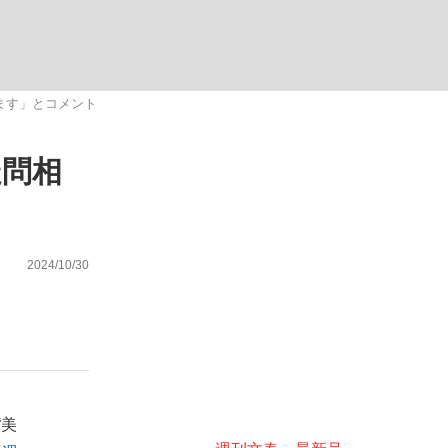
む将棋
ます」とコメント
疑問相
2024/10/30
“美