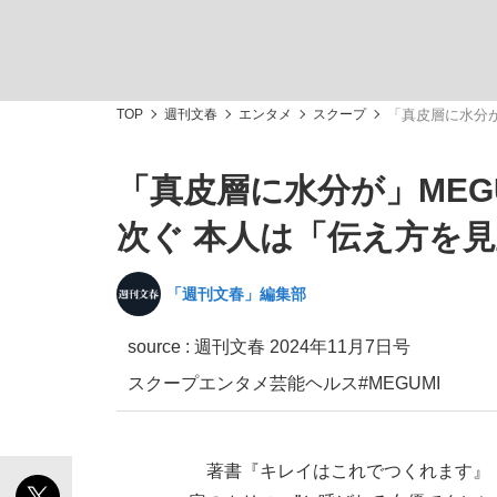
TOP
週刊文春
エンタメ
スクープ
「真皮層に水分が
「真皮層に水分が」MEG
私のあのとき、私のいま
次ぐ 本人は「伝え方を
「週刊文春」編集部
source :
週刊文春 2024年11月7日号
スクープ
エンタメ
芸能
ヘルス
#MEGUMI
著書『キレイはこれでつくれます』（
キングの誕生を、目撃せよ。