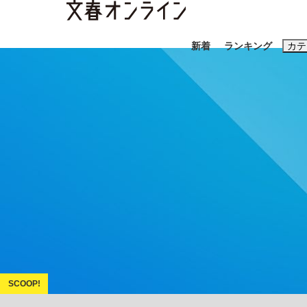
新着
ランキング
カテ
スクープ
ニュー
おすすめのキ
#藤田晋
#三
#玉木雄一郎
「善か悪かはどちらでもいい」リアル『九条の
終戦から81年