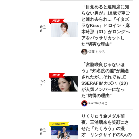
「目覚めると運転席に知
らない男が」18歳で車ご
と連れ去られ…『イタズ
NEW
ラなKiss』ヒロイン・麻
6位
6
木玲那（31）がロングヘ
アをバッサリカットし
た“切実な理由”
佐藤 ちひろ
「宮脇咲良じゃないほ
う」“知名度の差”が懸念
NEW
されたが…それでもLE
7位
SSERAFIMカズハ（23）
7
が人気メンバーになっ
た“納得の理由”
K-POPゆりこ
りくりゅう金メダル前
夜、三浦璃来を笑顔にさ
SCOOP!
せた「たくろう」の漫
8位
8
才 リンクサイドの3人の