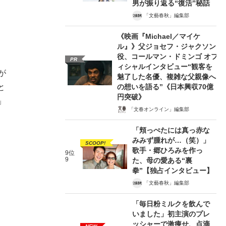
男が振り返る“復活”秘話
「文藝春秋」編集部
《映画『Michael／マイケ
ル』》父ジョセフ・ジャクソン
役、コールマン・ドミンゴ オフ
PR
ィシャルインタビュー“観客を
が
魅了した名優、複雑な父親像へ
の想いを語る”《日本興収70億
と
円突破》
」
「文春オンライン」編集部
「頬っぺたには真っ赤な
みみず腫れが…（笑）」
SCOOP!
歌手・郷ひろみを作っ
9位
9
た、母の愛ある“裏
拳”【独占インタビュー】
「文藝春秋」編集部
「毎日粉ミルクを飲んで
いました」初主演のプレ
ッシャーで激痩せ、点滴