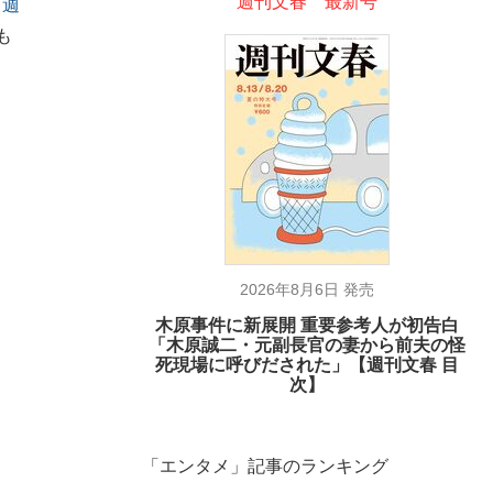
週刊文春 最新号
「
週
も
2026年8月6日 発売
木原事件に新展開 重要参考人が初告白
「木原誠二・元副長官の妻から前夫の怪
死現場に呼びだされた」【週刊文春 目
次】
在記》RM→渋谷で飲み会、JIN→伊豆の...
「エンタメ」記事のランキング