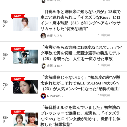
「目覚めると運転席に知らない男が」18歳で
NEW
車ごと連れ去られ…『イタズラなKiss』ヒロ
5位
イン・麻木玲那（31）がロングヘアをバッサ
5
リカットした“切実な理由”
10時間前
佐藤 ちひろ
「右脚があらぬ方向に180度ねじれて…」バイ
NEW
ク事故で脚を切断…元競泳選手の義足モデル
6位
6
（28）を襲った、人生を一変させた事故
10時間前
市川 はるひ
「宮脇咲良じゃないほう」“知名度の差”が懸
NEW
念されたが…それでもLE SSERAFIMカズハ
7位
7
（23）が人気メンバーになった“納得の理由”
14時間前
K-POPゆりこ
「毎日粉ミルクを飲んでいました」初主演の
NEW
プレッシャーで激痩せ、点滴も…『イタズラ
8位
なKiss』ヒロイン女優が明かす、撮影中に体
8
験した“極限状態”