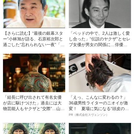
【さらに読む】“最後の銀幕スタ
「ベッドの中で、2人は激しく愛
ー”小林旭が語る、石原裕次郎と
し合った」“伝説のヤクザ”とセレ
過ごした“忘れられない一夜”「も
ブ女優が男女の関係に…俳優に
う時効だから言ってしまうけ
転身した安藤昇の“凄すぎるモテ
ど…」
伝説”
「組長に呼び出されて有名女優
「えっ、こんなに変わるの？」
が店に駆けつけた」過去には大
36歳男性ライターのニオイが激
物芸能人もヤクザと“交際”…山口
変！ 夏場に気になる“頭皮のニ
組と芸能界が歩んだ歴史
オイ”や“ベタつき”を解消す
PR（株式会社スヴェンソン）
る、“ウィッグのスペシャリス
ト”が生み出した徹底ケアとは