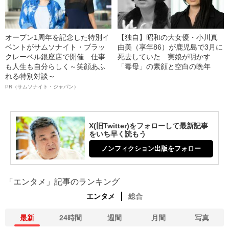
オープン1周年を記念した特別イ
【独自】昭和の大女優・小川真
ベントがサムソナイト・ブラッ
由美（享年86）が鹿児島で3月に
クレーベル銀座店で開催 仕事
死去していた 実娘が明かす
も人生も自分らしく～笑顔あふ
「毒母」の素顔と空白の晩年
れる特別対談～
PR（サムソナイト・ジャパン）
X(旧Twitter)をフォローして最新記事
をいち早く読もう
ノンフィクション出版をフォロー
「エンタメ」記事のランキング
エンタメ
総合
最新
24時間
週間
月間
写真