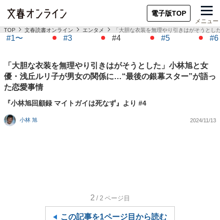
電子版TOP
メニュー
TOP
文春読書オンライン
エンタメ
「大胆な衣装を無理やり引きはがそうとした
#1〜
#3
#4
#5
#6
「大胆な衣装を無理やり引きはがそうとした」小林旭と女
優・浅丘ルリ子が男女の関係に…“最後の銀幕スター”が語っ
た恋愛事情
『小林旭回顧録 マイトガイは死なず』より #4
小林 旭
2024/11/13
2
/2
ページ目
この記事を1ページ目から読む