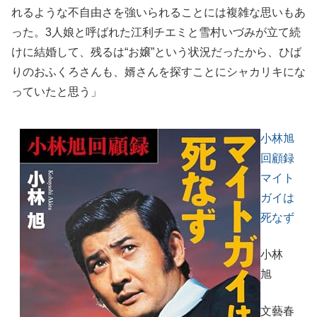
れるような不自由さを強いられることには複雑な思いもあ
った。3人娘と呼ばれた江利チエミと雪村いづみが立て続
けに結婚して、残るは“お嬢”という状況だったから、ひば
りのおふくろさんも、婿さんを探すことにシャカリキにな
っていたと思う」
小林旭
回顧録
マイト
ガイは
死なず
小林
旭
文藝春