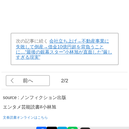
次の記事に続く
会社立ち上げ→不動産事業に
失敗して倒産→借金10億円超を背負うこと
に…“最後の銀幕スター”小林旭が直面した“厳し
すぎる現実”
前へ
2/2
source : ノンフィクション出版
エンタメ
芸能
読書
#小林旭
文春読書オンラインはこちら