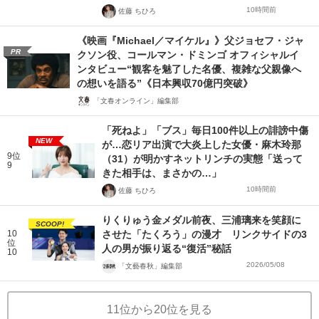
10時間前
佐藤 ちひろ
《映画『Michael／マイケル』》父ジョセフ・ジャ
PR
クソン役、コールマン・ドミンゴ オフィシャルイ
ンタビュー“観客を魅了した名優、複雑な父親像へ
の想いを語る”《日本興収70億円突破》
「文春オンライン」編集部
「死ねよ」「ブス」毎日100件以上の誹謗中傷
NEW
が…恋リア出演で大炎上した女優・麻木玲那
9位
（31）が明かすネットリンチの実態「送って
9
きた相手は、まさかの…」
10時間前
佐藤 ちひろ
りくりゅう金メダル前夜、三浦璃来を笑顔に
SCOOP!
10
させた「たくろう」の漫才 リンクサイドの3
位
人の男が振り返る“復活”秘話
10
2026/05/08
「文藝春秋」編集部
11位から20位を見る