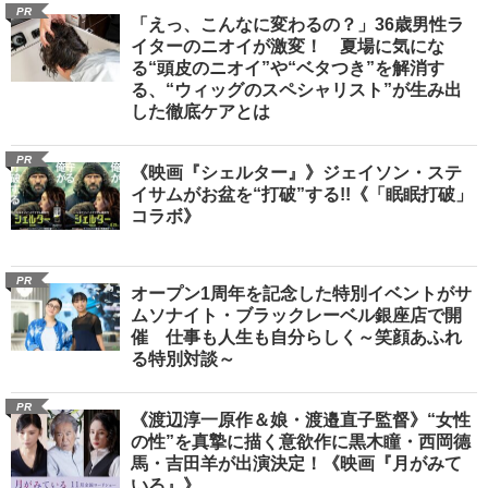
PR
「えっ、こんなに変わるの？」36歳男性ラ
イターのニオイが激変！ 夏場に気にな
る“頭皮のニオイ”や“ベタつき”を解消す
る、“ウィッグのスペシャリスト”が生み出
した徹底ケアとは
PR
《映画『シェルター』》ジェイソン・ステ
イサムがお盆を“打破”する!!《「眠眠打破」
コラボ》
PR
オープン1周年を記念した特別イベントがサ
ムソナイト・ブラックレーベル銀座店で開
催 仕事も人生も自分らしく～笑顔あふれ
る特別対談～
PR
《渡辺淳一原作＆娘・渡邉直子監督》“女性
の性”を真摯に描く意欲作に黒木瞳・西岡德
馬・吉田羊が出演決定！《映画『月がみて
いる』》