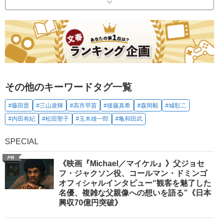
その他のキーワードタグ一覧
#藤田晋
#三山凌輝
#高市早苗
#後藤真希
#森岡毅
#城彰二
#内田有紀
#松田聖子
#玉木雄一郎
#亀和田武
SPECIAL
PR
《映画『Michael／マイケル』》父ジョセ
フ・ジャクソン役、コールマン・ドミンゴ
オフィシャルインタビュー“観客を魅了した
名優、複雑な父親像への想いを語る”《日本
興収70億円突破》