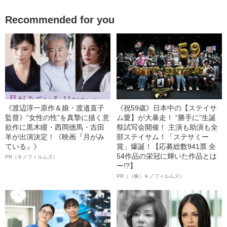
Recommended for you
《渡辺淳一原作＆娘・渡邉直子
《祝59歳》日本中の【ステイサ
監督》“女性の性”を真摯に描く意
ム愛】が大暴走！ “勝手に”生誕
欲作に黒木瞳・西岡德馬・吉田
祭試写会開催！ 主演も助演も全
羊が出演決定！《映画『月がみ
部ステイサム！「ステサミー
ている』》
賞」爆誕！【応募総数941票 全
54作品の栄冠に輝いた作品とは
PR（キノフィルムズ）
ー!?】
PR（（株）キノフィルムズ）