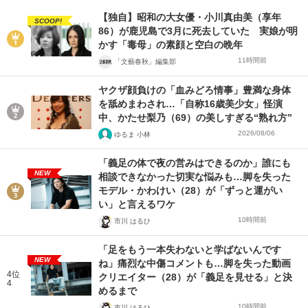
【独自】昭和の大女優・小川真由美（享年
SCOOP!
86）が鹿児島で3月に死去していた 実娘が明
かす「毒母」の素顔と空白の晩年
11時間前
「文藝春秋」編集部
ヤクザ顔負けの「血みどろ情事」豊満な身体
を舐めまわされ…「自称16歳美少女」怪演
中、かたせ梨乃（69）の美しすぎる“熟れ方”
2026/08/06
ゆるま 小林
「義足の体で夜の営みはできるのか」誰にも
NEW
相談できなかった切実な悩みも…脚を失った
モデル・かわけい（28）が「ずっと運がい
い」と言えるワケ
10時間前
市川 はるひ
「足をもう一本失わないと学ばないんです
NEW
ね」痛烈な中傷コメントも…脚を失った動画
4位
クリエイター（28）が「義足を見せる」と決
4
めるまで
10時間前
市川 はるひ