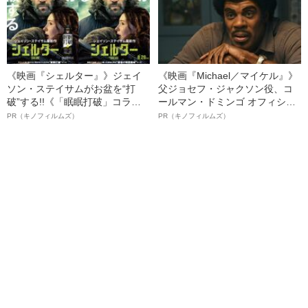
《映画『シェルター』》ジェイ
《映画『Michael／マイケル』》
ソン・ステイサムがお盆を“打
父ジョセフ・ジャクソン役、コ
破”する!!《「眠眠打破」コラ
ールマン・ドミンゴ オフィシャ
ボ》
ルインタビュー“観客を魅了した
PR（キノフィルムズ）
PR（キノフィルムズ）
名優、複雑な父親像への想いを
語る”《日本興収70億円突破》