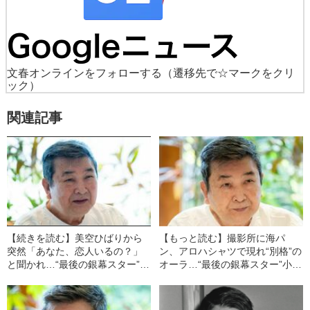
文春オンラインをフォローする
（遷移先で☆マークをクリ
ック）
関連記事
【続きを読む】美空ひばりから
【もっと読む】撮影所に海パ
突然「あなた、恋人いるの？」
ン、アロハシャツで現れ“別格”の
と聞かれ…“最後の銀幕スター”小
オーラ…“最後の銀幕スター”小林
林旭が明かした、国民的歌姫と
旭が見た石原裕次郎の凄み「大
の“知られざる結婚秘話”
したもんだって感心したよ」