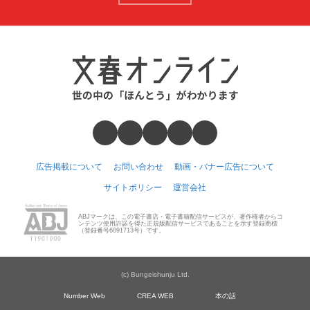
広告掲載について
お問い合わせ
動画・バナー広告について
サイトポリシー
運営会社
ABJマークは、この電子書店・電子書籍配信サービスが、著作権者からコ
ンテンツ使用許諾を得た正規版配信サービスであることを示す登録商標
（登録番号6091713号）です。
(c) Bungeishunju Ltd.
Number Web
CREA WEB
本の話