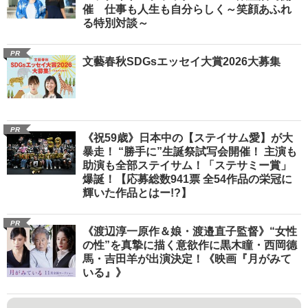
催 仕事も人生も自分らしく～笑顔あふれ
る特別対談～
PR
文藝春秋SDGsエッセイ大賞2026大募集
PR
《祝59歳》日本中の【ステイサム愛】が大
暴走！ “勝手に”生誕祭試写会開催！ 主演も
助演も全部ステイサム！「ステサミー賞」
爆誕！【応募総数941票 全54作品の栄冠に
輝いた作品とはー!?】
PR
《渡辺淳一原作＆娘・渡邉直子監督》“女性
の性”を真摯に描く意欲作に黒木瞳・西岡德
馬・吉田羊が出演決定！《映画『月がみて
いる』》