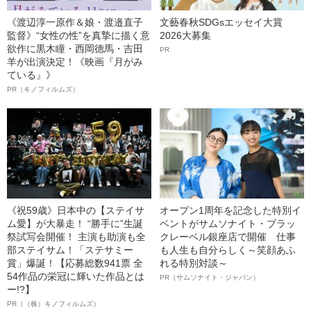
《渡辺淳一原作＆娘・渡邉直子
文藝春秋SDGsエッセイ大賞
監督》“女性の性”を真摯に描く意
2026大募集
欲作に黒木瞳・西岡德馬・吉田
PR
羊が出演決定！《映画『月がみ
ている』》
PR（キノフィルムズ）
《祝59歳》日本中の【ステイサ
オープン1周年を記念した特別イ
ム愛】が大暴走！ “勝手に”生誕
ベントがサムソナイト・ブラッ
祭試写会開催！ 主演も助演も全
クレーベル銀座店で開催 仕事
部ステイサム！「ステサミー
も人生も自分らしく～笑顔あふ
賞」爆誕！【応募総数941票 全
れる特別対談～
54作品の栄冠に輝いた作品とは
PR（サムソナイト・ジャパン）
ー!?】
PR（（株）キノフィルムズ）