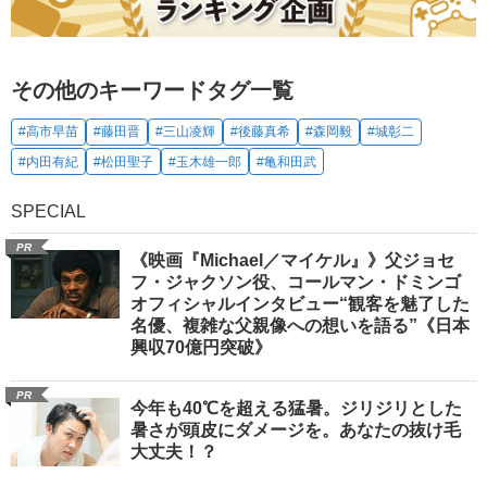
その他のキーワードタグ一覧
#高市早苗
#藤田晋
#三山凌輝
#後藤真希
#森岡毅
#城彰二
#内田有紀
#松田聖子
#玉木雄一郎
#亀和田武
SPECIAL
PR
《映画『Michael／マイケル』》父ジョセ
フ・ジャクソン役、コールマン・ドミンゴ
オフィシャルインタビュー“観客を魅了した
名優、複雑な父親像への想いを語る”《日本
興収70億円突破》
PR
今年も40℃を超える猛暑。ジリジリとした
暑さが頭皮にダメージを。あなたの抜け毛
大丈夫！？