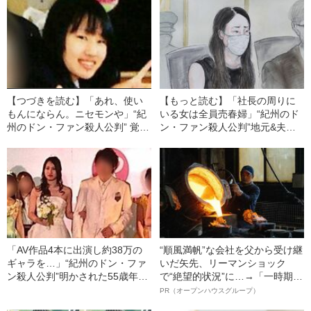
【つづきを読む】「あれ、使い
【もっと読む】「社長の周りに
もんにならん。ニセモンや」“紀
いる女は全員売春婦」“紀州のド
州のドン・ファン殺人公判” 覚醒
ン・ファン殺人公判”地元&夫の
剤密売人と接触した須藤早貴
会社で出演AV作品を見られ…須
（29）が中学生時代に受けてい
藤早貴（28）が法廷で爆弾発言
た“特別授業”「マジなの？」
をした理由
「AV作品4本に出演し約38万の
“順風満帆”な会社を父から受け継
ギャラを…」“紀州のドン・ファ
いだ矢先、リーマンショック
ン殺人公判”明かされた55歳年下
で“絶望的状況”に…→「一時期は
妻・須藤早貴（28）の「AV出演
納品3年待ち」のヒット商品を生
PR（オープンハウスグループ）
の経緯」と「過去がバレた瞬
んで危機を脱した四代目社長が