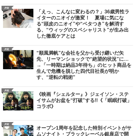
PR
「えっ、こんなに変わるの？」36歳男性ラ
イターのニオイが激変！ 夏場に気にな
る“頭皮のニオイ”や“ベタつき”を解消す
る、“ウィッグのスペシャリスト”が生み出
した徹底ケアとは
PR
“順風満帆”な会社を父から受け継いだ矢
先、リーマンショックで“絶望的状況”に…
→「一時期は納品3年待ち」のヒット商品を
生んで危機を脱した四代目社長が明か
す、“逆転の戦術”
PR
《映画『シェルター』》ジェイソン・ステ
イサムがお盆を“打破”する!!《「眠眠打破」
コラボ》
PR
オープン1周年を記念した特別イベントがサ
ムソナイト・ブラックレーベル銀座店で開