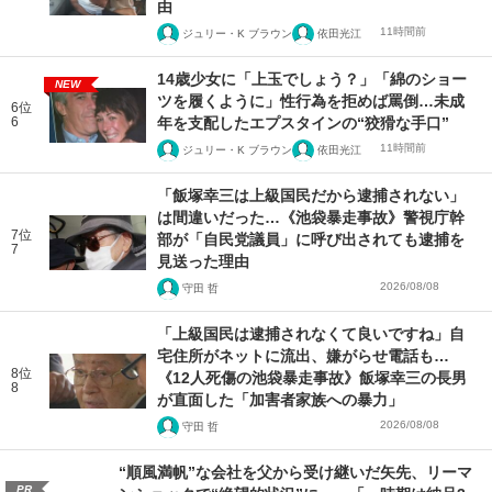
由
11時間前
ジュリー・K ブラウン
依田光江
14歳少女に「上玉でしょう？」「綿のショー
NEW
ツを履くように」性行為を拒めば罵倒…未成
6位
6
年を支配したエプスタインの“狡猾な手口”
11時間前
ジュリー・K ブラウン
依田光江
「飯塚幸三は上級国民だから逮捕されない」
は間違いだった…《池袋暴走事故》警視庁幹
7位
部が「自民党議員」に呼び出されても逮捕を
7
見送った理由
2026/08/08
守田 哲
「上級国民は逮捕されなくて良いですね」自
宅住所がネットに流出、嫌がらせ電話も…
8位
《12人死傷の池袋暴走事故》飯塚幸三の長男
8
が直面した「加害者家族への暴力」
2026/08/08
守田 哲
“順風満帆”な会社を父から受け継いだ矢先、リーマ
PR