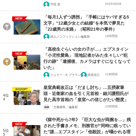
2026/08/08
守田 哲
「毎月1人ずつ誘拐」「手帳にはヤバすぎる5
NEW
文字」“12歳少女との結婚”を本気で夢見た
「22歳男の末路」（昭和21年の事件）
18時間前
鉄人ノンフィクション編集部
「高校生ぐらいの女の子が…」エプスタイン
NEW
「小児性愛島」 現地記者がみた生々しい“犯
行の跡”「逮捕後、カメラはすぐになくなって
いた」
11時間前
ジュリー・K ブラウン
依田光江
皇室典範改正は「だまし討ち」…五摂家筆
SCOOP!
頭・近衛家の血を引く元首相・細川護熙氏が
4位
4
見た高市首相の「皇室への信じがたい態度」
22時間前
「文藝春秋」編集部
《獄中死から7年》「巨大な虫が両腕を…」残
NEW
された手書きメモ、刑務官が“同時に眠ってい
5位
た”謎…エプスタイン「他殺説」が囁かれる理
5