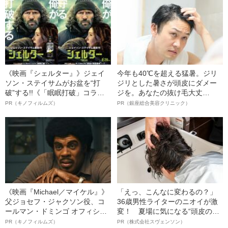
間」
明かす、“逆転の戦術”
《映画『シェルター』》ジェイ
今年も40℃を超える猛暑。ジリ
ソン・ステイサムがお盆を“打
ジリとした暑さが頭皮にダメー
破”する!!《「眠眠打破」コラ
ジを。あなたの抜け毛大丈
ボ》
夫！？
PR（キノフィルムズ）
PR（銀座総合美容クリニック）
《映画『Michael／マイケル』》
「えっ、こんなに変わるの？」
父ジョセフ・ジャクソン役、コ
36歳男性ライターのニオイが激
ールマン・ドミンゴ オフィシャ
変！ 夏場に気になる“頭皮のニ
ルインタビュー“観客を魅了した
オイ”や“ベタつき”を解消す
PR（キノフィルムズ）
PR（株式会社スヴェンソン）