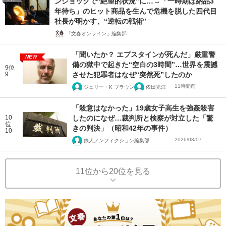
ンショックで“絶望的状況”に…→「一時期は納品3
年待ち」のヒット商品を生んで危機を脱した四代目
社長が明かす、“逆転の戦術”
「文春オンライン」編集部
「聞いたか？ エプスタインが死んだ」厳重警
NEW
備の獄中で起きた“空白の3時間”…世界を震撼
9位
9
させた犯罪者はなぜ“突然死”したのか
11時間前
ジュリー・K ブラウン
依田光江
「殺意はなかった」19歳女子高生を強姦殺害
10
したのになぜ…裁判所と検察が対立した「驚
位
きの判決」（昭和42年の事件）
10
2026/08/07
鉄人ノンフィクション編集部
11位から20位を見る