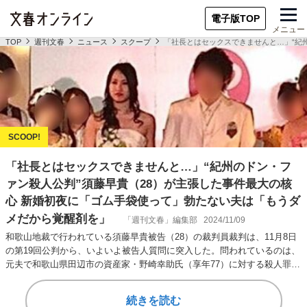
電子版TOP
メニュー
TOP
週刊文春
ニュース
スクープ
「社長とはセックスできませんと…」“紀
「社長とはセックスできませんと…」“紀州のドン・フ
ァン殺人公判”須藤早貴（28）が主張した事件最大の核
心 新婚初夜に「ゴム手袋使って」勃たない夫は「もうダ
メだから覚醒剤を」
「週刊文春」編集部
2024/11/09
和歌山地裁で行われている須藤早貴被告（28）の裁判員裁判は、11月8日
の第19回公判から、いよいよ被告人質問に突入した。問われているのは、
元夫で和歌山県田辺市の資産家・野崎幸助氏（享年77）に対する殺人罪と
覚醒剤取…
続きを読む