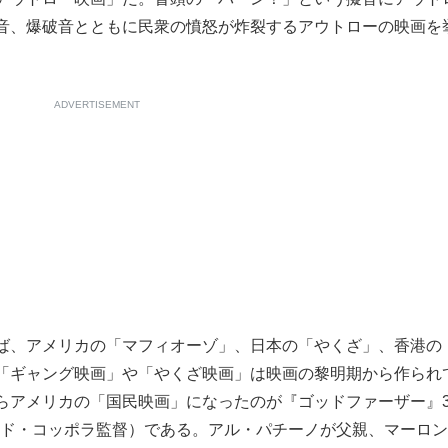
音、爆破音とともに民衆の憤怒が炸裂するアウトローの映画を
ADVERTISEMENT
ば、アメリカの「マフィオーゾ」、日本の「やくざ」、香港の
「ギャング映画」や「やくざ映画」は映画の黎明期から作られ
らアメリカの「国民映画」になったのが『ゴッドファーザー』
ォード・コッポラ監督）である。アル・パチーノが父親、マーロ