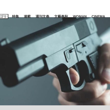
ゴリ
特集
連載
週刊文春
文藝春秋
WOMAN
CINEMA
キーワード入力
ス
エンタメ
ライフ
ビジネス
ーワードタグ一覧
山凌輝
#高市早苗
#後藤真希
#森岡毅
#城彰二
#内田有紀
観る将棋、読
#亀和田武
て明かした日本代表監督に...
「最悪の空気のまま解散」W