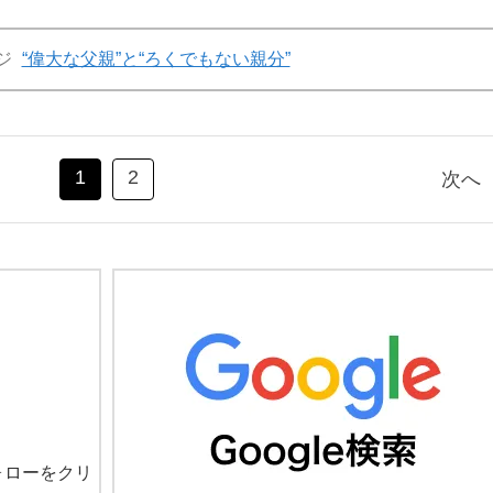
ジ
“偉大な父親”と“ろくでもない親分”
1
2
次へ
ォローをクリ