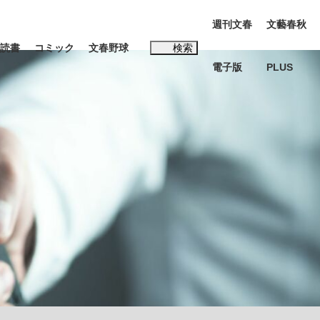
週刊文春
文藝春秋
読書
コミック
文春野球
検索
電子版
PLUS
インタビュー
読書
#松田聖子
む将棋
BC日本代表“敗戦”の真実 選手が明かす...