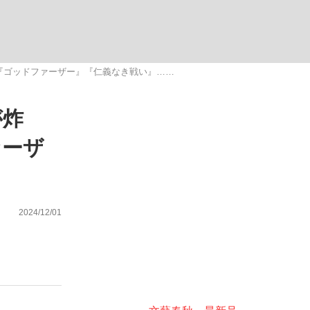
ない資産運用のすべて
『ゴッドファーザー』『仁義なき戦い』……
が炸
が悲しい」『北の国から』倉本聰氏（91...
ァーザ
2024/12/01