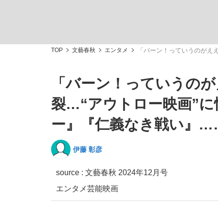
TOP
文藝春秋
エンタメ
「バーン！っていうのがええ
「バーン！っていうのが
「敗因分析は一切聞かれなかった」侍ジャパン選
キングの誕生を、目撃せよ。
裂…“アウトロー映画”
ー』『仁義なき戦い』…
伊藤 彰彦
the Style
source :
文藝春秋 2024年12月号
エンタメ
芸能
映画
「目標達成できなかったからと言って…」サッ