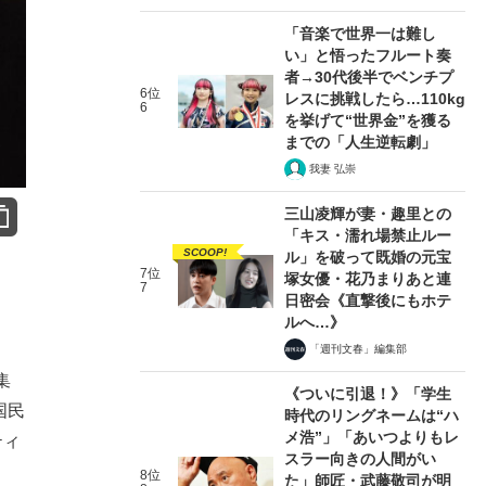
「音楽で世界一は難し
い」と悟ったフルート奏
者→30代後半でベンチプ
6位
レスに挑戦したら…110kg
6
を挙げて“世界金”を獲る
までの「人生逆転劇」
我妻 弘崇
三山凌輝が妻・趣里との
「キス・濡れ場禁止ルー
SCOOP!
ル」を破って既婚の元宝
7位
塚女優・花乃まりあと連
7
日密会《直撃後にもホテ
ルへ…》
「週刊文春」編集部
集
《ついに引退！》「学生
国民
時代のリングネームは“ハ
メ浩”」「あいつよりもレ
ティ
スラー向きの人間がい
8位
た」師匠・武藤敬司が明