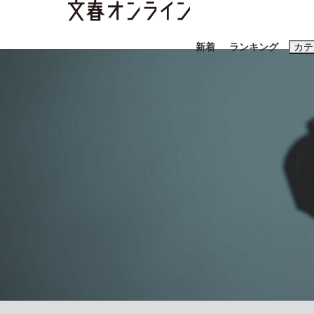
新着
ランキング
カテ
スクープ
ニュー
おすすめのキ
#藤田晋
#三
#玉木雄一郎
「90%は失敗する。でも…」本田圭佑が初め
終戦から81年