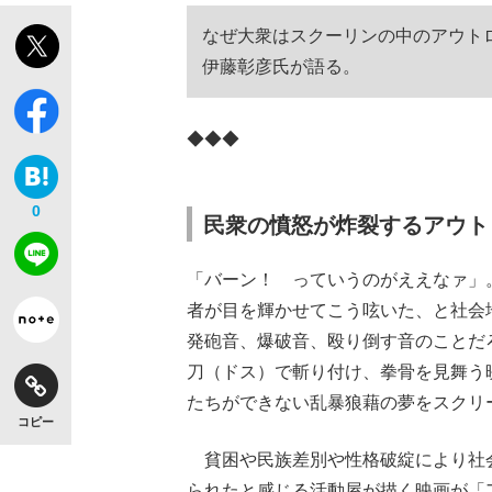
なぜ大衆はスクーリンの中のアウトロ
伊藤彰彦氏が語る。
◆◆◆
0
民衆の憤怒が炸裂するアウト
「バーン！ っていうのがええなァ」
者が目を輝かせてこう呟いた、と社会
発砲音、爆破音、殴り倒す音のことだ
刀（ドス）で斬り付け、拳骨を見舞う
たちができない乱暴狼藉の夢をスクリ
コピー
貧困や民族差別や性格破綻により社
られたと感じる活動屋が描く映画が「