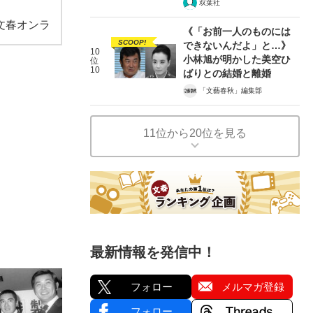
双葉社
文春オンラ
《「お前一人のものには
SCOOP!
できないんだよ」と…》
10
小林旭が明かした美空ひ
位
10
ばりとの結婚と離婚
「文藝春秋」編集部
11位から20位を見る
最新情報を発信中！
フォロー
メルマガ登録
フォロー