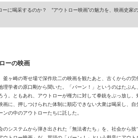
もっと見る
ーに喝采するのか？ “アウトロー映画”の魅力を、映画史家
ローの映画
。釜ヶ崎の寄せ場で深作欣二の映画を観たあと、古くからの労
地理学者の原口剛から聞いた。「バーン！」というのはたぶん
ろう。ともあれ、アウトローが権力に対して拳銃をぶっ放し、
映画に、押しつけられた体制に順応できない大衆は喝采し、自
ーンの中のアウトローたちに託した。
会のシステムから弾き出された「無法者たち」を、社会から捨
アウトロー映画」だ。冒頭の「バーン！」という擬音にアウト