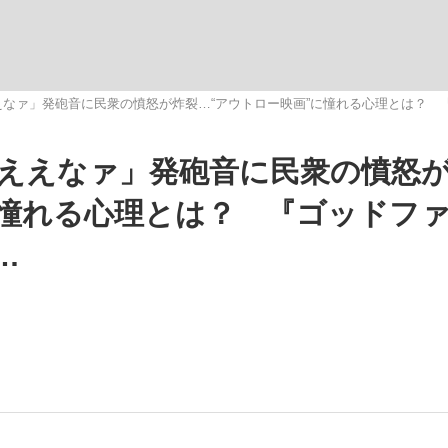
いまさら聞け
なァ」発砲音に民衆の憤怒が炸裂…“アウトロー映画”に憧れる心理とは？ 
ええなァ」発砲音に民衆の憤怒
手が証言した“NPB聞...
「クマが悪者扱いされているの
に憧れる心理とは？ 『ゴッドフ
…
もっと見る
カー日本代表・森保一監督...