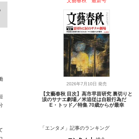
文藝春秋 最新号
の
働
2026年7月10日 発売
、
【文藝春秋 目次】高市早苗研究 裏切りと
短
涙のサナエ劇場／米追従は自殺行為だ
分
E・トッド／特集 70歳からが最幸
「エンタメ」記事のランキング
て
ロ