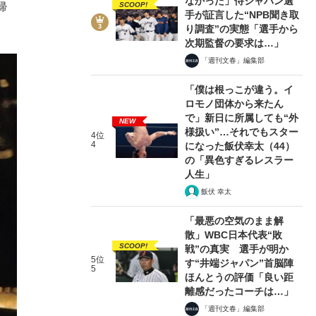
なかった」侍ジャパン選
SCOOP!
帰
手が証言した“NPB聞き取
り調査”の実態「選手から
次期監督の要求は…」
「週刊文春」編集部
「僕は根っこが違う。イ
ロモノ団体から来たん
で」新日に所属しても“外
NEW
様扱い”…それでもスター
4位
4
になった飯伏幸太（44）
の「異色すぎるレスラー
人生」
飯伏 幸太
「最悪の空気のまま解
散」WBC日本代表“敗
SCOOP!
戦”の真実 選手が明か
5位
す“井端ジャパン”首脳陣
5
ほんとうの評価「良い距
離感だったコーチは…」
「週刊文春」編集部