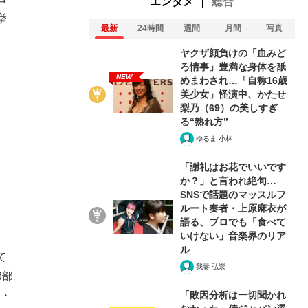
エンタメ
総合
挙
最新
24時間
週間
月間
写真
ヤクザ顔負けの「血みど
ろ情事」豊満な身体を舐
NEW
めまわされ…「自称16歳
美少女」怪演中、かたせ
梨乃（69）の美しすぎ
る“熟れ方”
ゆるま 小林
「謝礼はお花でいいです
か？」と言われ絶句…
SNSで話題のマッスルフ
ルート奏者・上原麻衣が
語る、プロでも「食べて
いけない」音楽界のリア
ル
て
我妻 弘崇
3部
「敗因分析は一切聞かれ
ン・