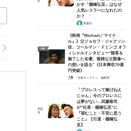
8
かす「棚橋弘至」はなぜ
人気レスラーになれたの
か？
双葉社
《映画『Michael／マイケ
ル』》父ジョセフ・ジャクソン
役、コールマン・ドミンゴ オフ
PR
ィシャルインタビュー“観客を
魅了した名優、複雑な父親像へ
の想いを語る”《日本興収70億
円突破》
「文春オンライン」編集部
「プロレスって稼げねえ
じゃん」今のプロレスに
は夢がない…武藤敬司
が“社長・棚橋弘至”に
9位
9
『望むこと・不安に思う
こと』【引退・棚橋弘
至】