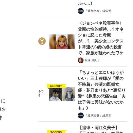
ルへ…》
「週刊文春」編集部
〈ジョンベネ殺害事件〉
父親の性的虐待…？オネ
ショに怒った母親
が…？ 美少女コンテス
ト常連の6歳の娘の殺害
で、家族が疑われたワケ
飯塚 真紀子
「ちょっとエロいほうが
いい」三山凌輝が『愛の
不時着』共演の既婚女
SCOOP!
優・花乃まりあと“裏切り
4位
4
愛”《趣里の悲痛告白「夫
らに
は子供に興味がないのか
も」》
熾火
「週刊文春」編集部
ま
【追悼・岡江久美子】
SCOOP!