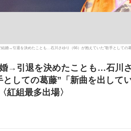
いまさら聞け
歳で結婚→引退を決めたことも…石川さゆり（66）が抱えていた“歌手として
手が証言した“NPB聞...
「クマが悪者扱いされているの
で結婚→引退を決めたことも…石川
歌手としての葛藤”「新曲を出して
〈紅組最多出場〉
もっと見る
カー日本代表・森保一監督...