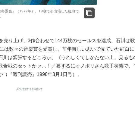
冬景色」（1977年）。19歳で初出場した紅白で
た
を売り上げ、3作合わせて144万枚のセールスを達成、石川は
末には数々の音楽賞を受賞し、前年悔しい思いで見ていた紅白に
石川は緊張するどころか、《うれしくてしかたない上、見るも
歌合戦のセットかァ…！／要するにオノボリさん歌手状態で、
（『週刊読売』1998年3月1日号）。
ADVERTISEMENT