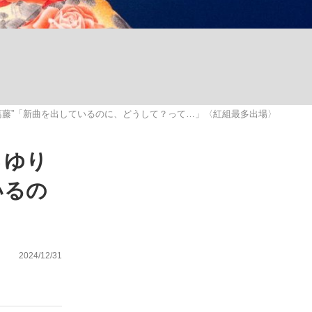
ない資産運用のすべて
の葛藤”「新曲を出しているのに、どうして？って…」〈紅組最多出場〉
が悲しい」『北の国から』倉本聰氏（91...
さゆり
いるの
2024/12/31