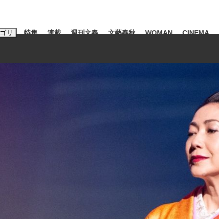
ゴリ
特集
連載
週刊文春
文藝春秋
WOMAN
CINEMA
キーワード入力
ス
エンタメ
ライフ
ビジネス
ーワードタグ一覧
山凌輝
#高市早苗
#後藤真希
#森岡毅
#城彰二
#内田有紀
観る将棋、読
#亀和田武
て明かした日本代表監督に...
「最悪の空気のまま解散」W