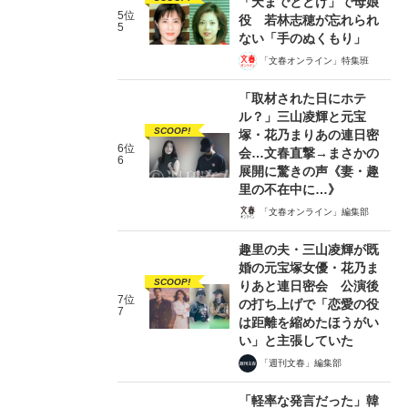
「天までとどけ」で母娘
5位
役 若林志穂が忘れられ
5
ない「手のぬくもり」
「文春オンライン」特集班
「取材された日にホテ
ル？」三山凌輝と元宝
SCOOP!
塚・花乃まりあの連日密
6位
会…文春直撃→まさかの
6
展開に驚きの声《妻・趣
里の不在中に…》
「文春オンライン」編集部
趣里の夫・三山凌輝が既
婚の元宝塚女優・花乃ま
SCOOP!
りあと連日密会 公演後
7位
の打ち上げで「恋愛の役
7
は距離を縮めたほうがい
い」と主張していた
「週刊文春」編集部
「軽率な発言だった」韓