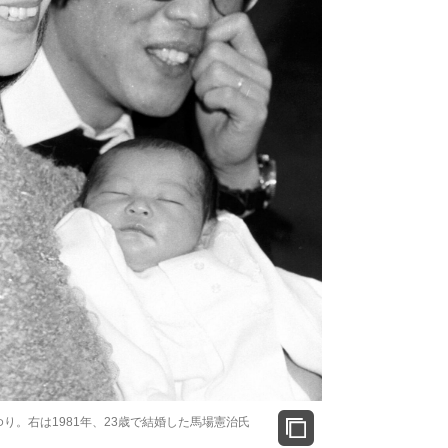
り。右は1981年、23歳で結婚した馬場憲治氏