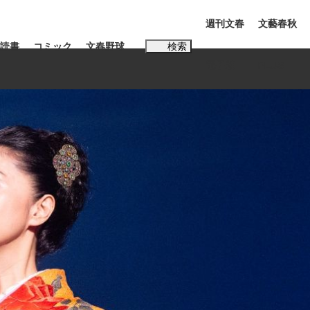
週刊文春
文藝春秋
読書
コミック
文春野球
検索
電子版
PLUS
インタビュー
読書
#松田聖子
む将棋
BC日本代表“敗戦”の真実 選手が明かす...