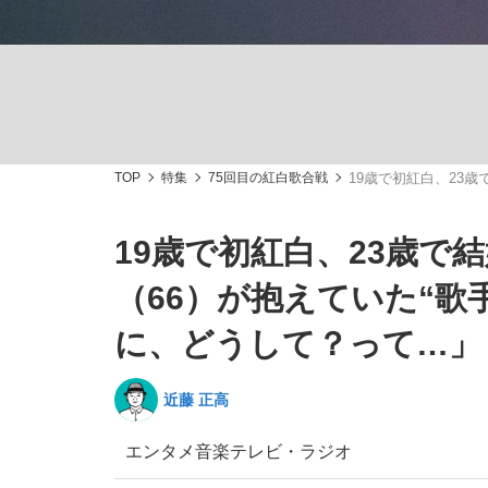
TOP
特集
75回目の紅白歌合戦
19歳で初紅白、23
「敗因分析は一切聞かれなかった」侍ジャパン選
キングの誕生を、目撃せよ。
19歳で初紅白、23歳
（66）が抱えていた“
に、どうして？って…」
the Style
近藤 正高
エンタメ
音楽
テレビ・ラジオ
「目標達成できなかったからと言って…」サッ