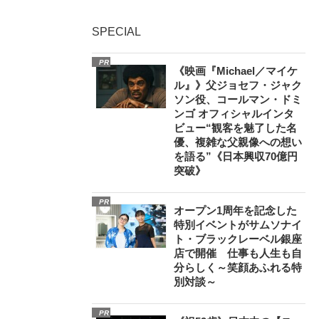
SPECIAL
PR
《映画『Michael／マイケ
ル』》父ジョセフ・ジャク
ソン役、コールマン・ドミ
ンゴ オフィシャルインタ
ビュー“観客を魅了した名
優、複雑な父親像への想い
を語る”《日本興収70億円
突破》
PR
オープン1周年を記念した
特別イベントがサムソナイ
ト・ブラックレーベル銀座
店で開催 仕事も人生も自
分らしく～笑顔あふれる特
別対談～
PR