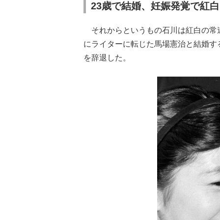
23歳で結婚、妊娠発覚で紅
それからというもの石川は紅白の常連
にライターに転じた馬場憲治と結婚す
を辞退した。