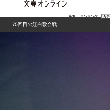
新着
ランキング
カテ
75回目の紅白歌合戦
スクープ
ニュー
おすすめのキ
#藤田晋
#三
#玉木雄一郎
「90%は失敗する。でも…」本田圭佑が初め
終戦から81年