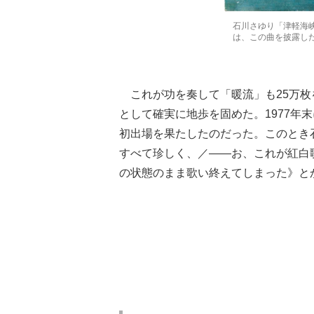
石川さゆり「津軽海峡
は、この曲を披露し
これが功を奏して「暖流」も25万枚
として確実に地歩を固めた。1977年
初出場を果たしたのだった。このとき
すべて珍しく、／――お、これが紅白
の状態のまま歌い終えてしまった》とか