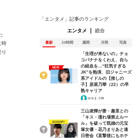
「エンタメ」記事のランキング
エンタメ
総合
た
最新
24時間
週間
月間
写真
に時
売り
「生理が来ないの」チョ
コバナナをくわえ、自ら
の経血を…“狂気すぎる
NEW
JK”を熱演、旧ジャニーズ
系アイドルの【推しの
子】原菜乃華（22）の早
熟キャリア
ゆるま 小林
三山凌輝が妻・趣里との
「キス・濡れ場禁止ルー
SCOOP!
ル」を破って既婚の元宝
塚女優・花乃まりあと連
日密会《直撃後にもホテ