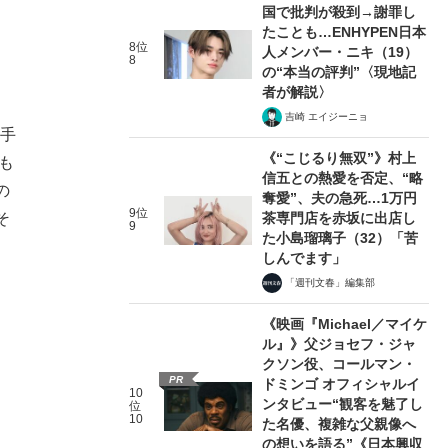
国で批判が殺到→謝罪し
たことも…ENHYPEN日本
8位
人メンバー・ニキ（19）
8
の“本当の評判”〈現地記
者が解説〉
吉崎 エイジーニョ
歌手
《“こじるり無双”》村上
も
信五との熱愛を否定、“略
の
奪愛”、夫の急死…1万円
9位
茶専門店を赤坂に出店し
そ
9
た小島瑠璃子（32）「苦
しんでます」
「週刊文春」編集部
《映画『Michael／マイケ
ル』》父ジョセフ・ジャ
クソン役、コールマン・
PR
ドミンゴ オフィシャルイ
10
ンタビュー“観客を魅了し
位
10
た名優、複雑な父親像へ
の想いを語る”《日本興収