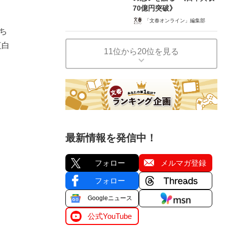
70億円突破》
「文春オンライン」編集部
ち
紅白
11位から20位を見る
最新情報を発信中！
フォロー
メルマガ登録
フォロー
Googleニュース
公式YouTube