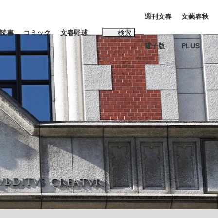
週刊文春
文藝春秋
読書
コミック
文春野球
検索
電子版
PLUS
インタビュー
読書
#松田聖子
む将棋
BC日本代表“敗戦”の真実 選手が明かす...