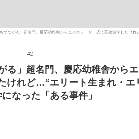
いまさら聞け
もつながる」超名門、慶応幼稚舎からエスカレーター式で高校進学したけれど
#2
手が証言した“NPB聞...
「クマが悪者扱いされているの
がる」超名門、慶応幼稚舎から
たけれど…“エリート生まれ・エ
学になった「ある事件」
もっと見る
カー日本代表・森保一監督...