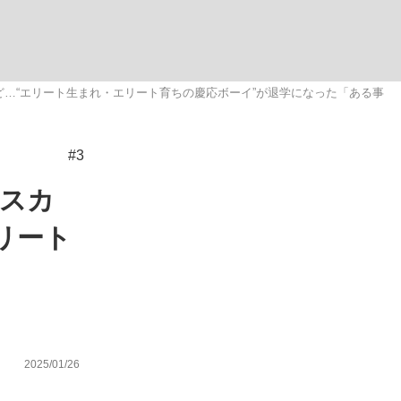
ない資産運用のすべて
…“エリート生まれ・エリート育ちの慶応ボーイ”が退学になった「ある事
#3
が悲しい」『北の国から』倉本聰氏（91...
エスカ
リート
2025/01/26