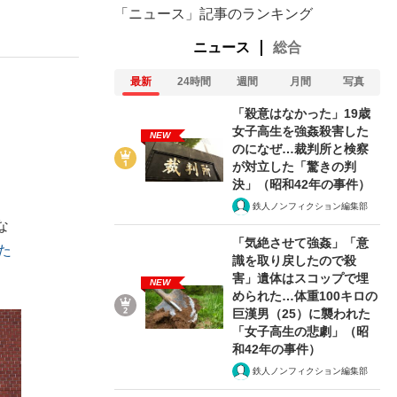
「ニュース」記事のランキング
ニュース
総合
最新
24時間
週間
月間
写真
、
「殺意はなかった」19歳
女子高生を強姦殺害した
NEW
のになぜ…裁判所と検察
が対立した「驚きの判
決」（昭和42年の事件）
、
鉄人ノンフィクション編集部
な
「気絶させて強姦」「意
た
識を取り戻したので殺
害」遺体はスコップで埋
NEW
められた…体重100キロの
巨漢男（25）に襲われた
「女子高生の悲劇」（昭
和42年の事件）
鉄人ノンフィクション編集部