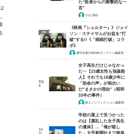
た“医者からの衝撃的な一
は
言”
小山 美砂
し
復
《映画『シェルター』》ジェイ
る
PR
ソン・ステイサムがお盆を“打
破”する!!《「眠眠打破」コラ
ボ》
週刊文春CINEMAオンライン編集部
女子高生だけじゃなかっ
た⋯【23歳女性も強姦殺
人】それでも18歳少年に
9位
「助命の声」が相次い
9
だ“まさかの理由”（昭和
33年の事件）
鉄人ノンフィクション編集部
学校の屋上で見つかった
のは【腐乱した女子高生
の遺体】…「俺が殺し
10
た」大手新聞社まで挑発
位