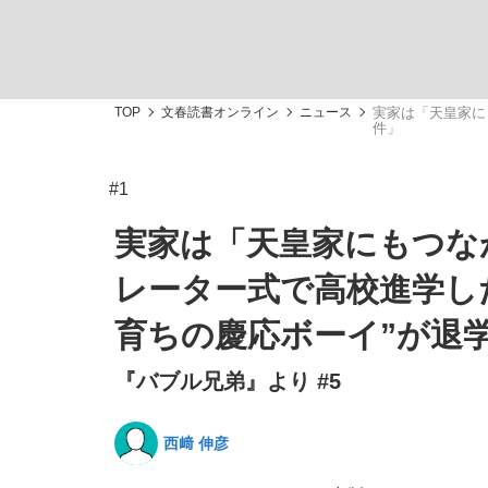
TOP
文春読書オンライン
ニュース
実家は「天皇家に
件」
#1
「敗因分析は一切聞かれなかった」侍ジャパン選
キングの誕生を、目撃せよ。
実家は「天皇家にもつな
レーター式で高校進学し
育ちの慶応ボーイ”が退
the Style
『バブル兄弟』より #5
西﨑 伸彦
「目標達成できなかったからと言って…」サッ