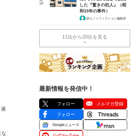
10
した『驚きの犯人』（昭
和33年の事件）
鉄人ノンフィクション編集部
11位から20位を見る
最新情報を発信中！
フォロー
メルマガ登録
を過
フォロー
Googleニュース
にな
公式YouTube