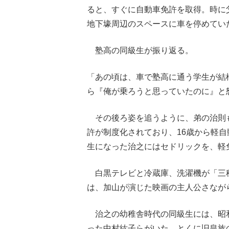
ると、すぐに自動車免許を取得。時に
地下壕周辺のスペースに車を停めてい
塾高の同級生が振り返る。
「あの頃は、車で塾高に通う学生が結
ら『俺が乗ろうと思っていたのに』と
その後ろ姿を追うように、弟の治則
許が制度化されており、16歳から軽
生になった治之にはセドリックを、軽
白黒テレビと冷蔵庫、洗濯機が「三
は、加山が演じた映画の主人公さながら
治之の幼稚舎時代の同級生には、昭
った中村紘子らがいた。とくに旧皇族