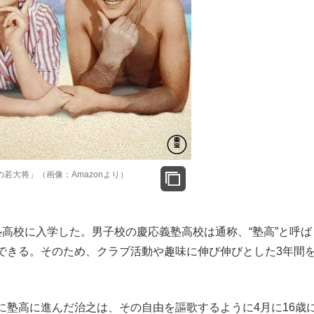
若大将」（画像：Amazonより）
高校に入学した。男子校の慶応義塾高校は通称、“塾高”と呼ば
できる。そのため、クラブ活動や趣味に伸び伸びとした3年間
塾高に進んだ治之は、その自由を謳歌するように4月に16歳