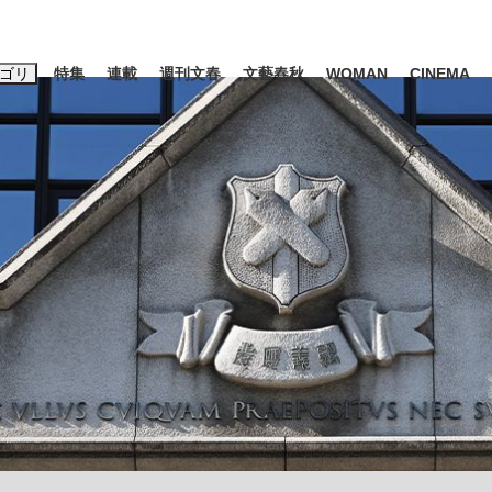
ゴリ
特集
連載
週刊文春
文藝春秋
WOMAN
CINEMA
キーワード入力
ス
エンタメ
ライフ
ビジネス
ーワードタグ一覧
山凌輝
#高市早苗
#後藤真希
#森岡毅
#城彰二
#内田有紀
観る将棋、読
#亀和田武
て明かした日本代表監督に...
「最悪の空気のまま解散」W