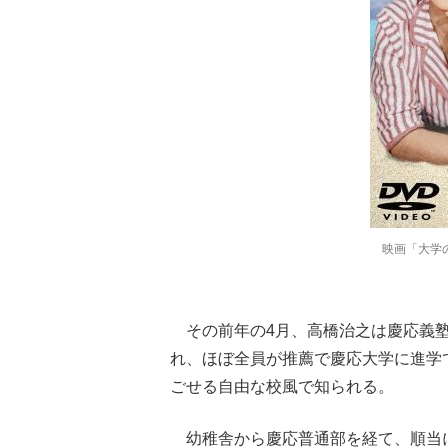
映画「大学の
その前年の4月、高橋治之は慶応義塾
れ、ほぼ全員が推薦で慶応大学に進学
ごせる自由な校風で知られる。
幼稚舎から慶応普通部を経て、順当に