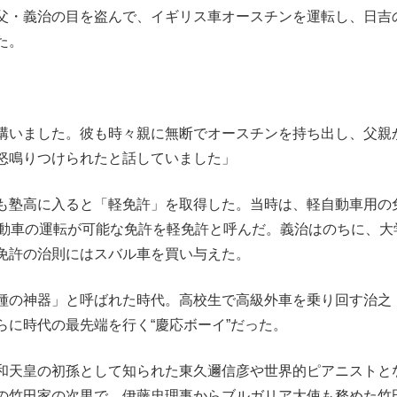
父・義治の目を盗んで、イギリス車オースチンを運転し、日吉
た。
構いました。彼も時々親に無断でオースチンを持ち出し、父親
怒鳴りつけられたと話していました」
も塾高に入ると「軽免許」を取得した。当時は、軽自動車用の
自動車の運転が可能な免許を軽免許と呼んだ。義治はのちに、大
免許の治則にはスバル車を買い与えた。
種の神器」と呼ばれた時代。高校生で高級外車を乗り回す治之
に時代の最先端を行く“慶応ボーイ”だった。
和天皇の初孫として知られた東久邇信彦や世界的ピアニストと
の竹田家の次男で、伊藤忠理事からブルガリア大使も務めた竹