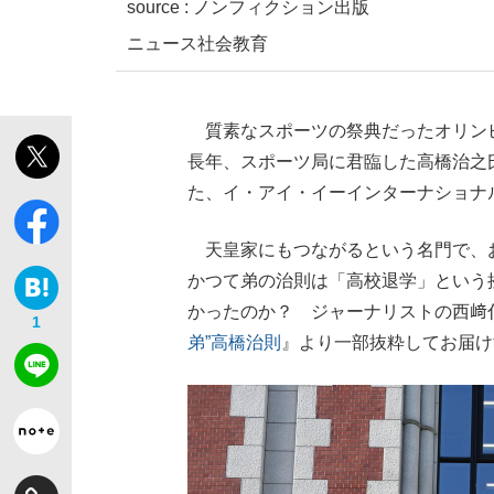
source : ノンフィクション出版
ニュース
社会
教育
質素なスポーツの祭典だったオリン
長年、スポーツ局に君臨した高橋治之
た、イ・アイ・イーインターナショナ
天皇家にもつながるという名門で、
かつて弟の治則は「高校退学」という
かったのか？ ジャーナリストの西﨑
1
弟”高橋治則
』より一部抜粋してお届け