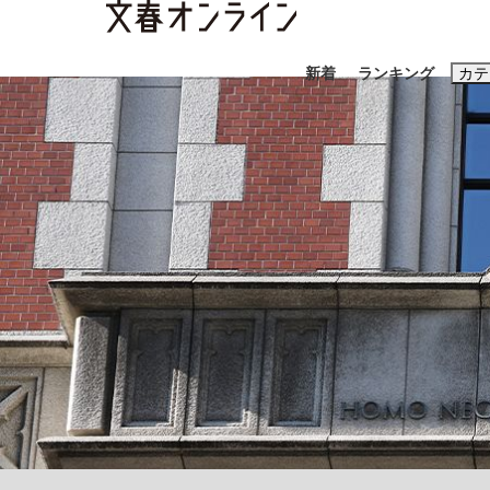
新着
ランキング
カテ
スクープ
ニュー
おすすめのキ
#藤田晋
#三
#玉木雄一郎
「90%は失敗する。でも…」本田圭佑が初め
終戦から81年