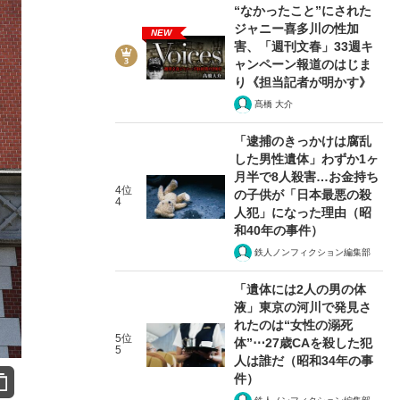
“なかったこと”にされた
ジャニー喜多川の性加
NEW
害、「週刊文春」33週キ
ャンペーン報道のはじま
り《担当記者が明かす》
髙橋 大介
「逮捕のきっかけは腐乱
した男性遺体」わずか1ヶ
月半で8人殺害…お金持ち
4位
の子供が「日本最悪の殺
4
人犯」になった理由（昭
和40年の事件）
鉄人ノンフィクション編集部
「遺体には2人の男の体
液」東京の河川で発見さ
れたのは“女性の溺死
5位
体”⋯27歳CAを殺した犯
5
人は誰だ（昭和34年の事
件）