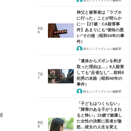
鉄人ノンフィクション編集部
神父と被害者は「ラブホ
に行った」ことが明らか
に⋯【27歳・CA殺害事
6位
件】あまりにも“後味の悪
6
い”その後（昭和34年の事
件）
鉄人ノンフィクション編集部
「遺体からズボンを剥ぎ
取った理由は…」8人殺害
しても“反省なし”…前科8
7位
7
犯男の末路（昭和40年の
事件）
鉄人ノンフィクション編集部
「子どもはつくらない」
「障害のある子がうまれ
開
ると怖い」15歳で被爆し
た女性の決断に医者が激
8位
8
怒…彼女の人生を変え