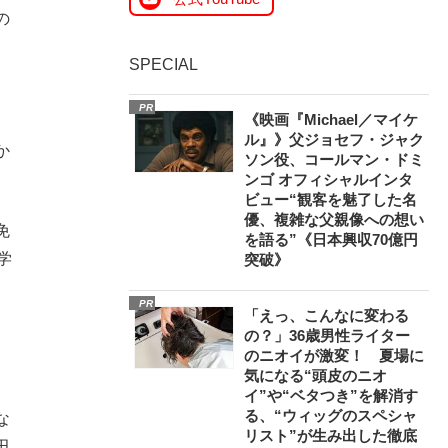
の
SPECIAL
PR
《映画『Michael／マイケ
ル』》父ジョセフ・ジャク
か
ソン役、コールマン・ドミ
ンゴ オフィシャルインタ
ビュー“観客を魅了した名
優、複雑な父親像への想い
免
を語る”《日本興収70億円
学
突破》
PR
「えっ、こんなに変わる
の？」36歳男性ライター
のニオイが激変！ 夏場に
気になる“頭皮のニオ
イ”や“ベタつき”を解消す
る、“ウィッグのスペシャ
な
リスト”が生み出した徹底
田