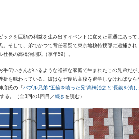
もっと見る
ピックを巨額の利益を生み出すイベントに変えた電通にあって
氏。そして、弟でかつて背任容疑で東京地検特捜部に逮捕され
ル社長の高橋治則氏（享年59）。
お手伝いさんがいるような裕福な家庭で生まれたこの兄弟だが
挫折を味わっている。彼はなぜ慶応高校を退学しなければなら
伸彦氏の『
バブル兄弟 “五輪を喰った兄”高橋治之と“長銀を潰し
する。（全3回の1回目／
続き
を読む）