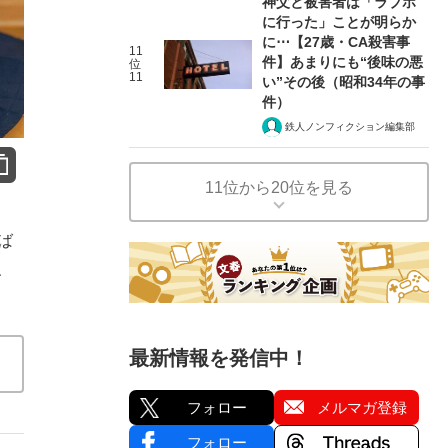
神父と被害者は「ラブホ
に行った」ことが明らか
に⋯【27歳・CA殺害事
11
件】あまりにも“後味の悪
位
11
い”その後（昭和34年の事
件）
鉄人ノンフィクション編集部
11位から20位を見る
ば
、
最新情報を発信中！
フォロー
メルマガ登録
フォロー