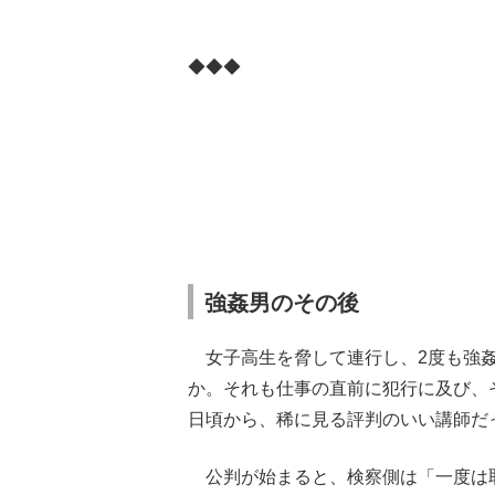
◆◆◆
強姦男のその後
女子高生を脅して連行し、2度も強姦
か。それも仕事の直前に犯行に及び、
日頃から、稀に見る評判のいい講師だ
公判が始まると、検察側は「一度は