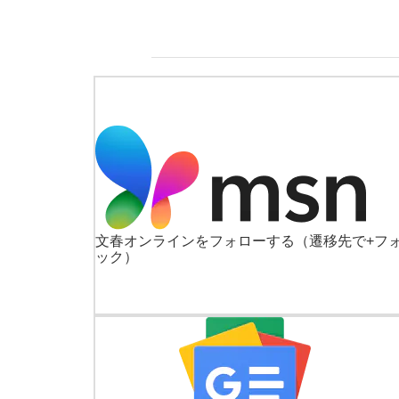
文春オンラインをフォローする
（遷移先で+フ
ック）