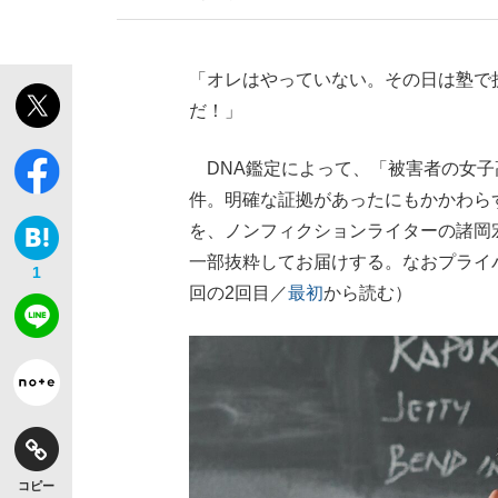
「オレはやっていない。その日は塾で
だ！」
DNA鑑定によって、「被害者の女子
件。明確な証拠があったにもかかわらず
を、ノンフィクションライターの諸岡
一部抜粋してお届けする。なおプライ
1
回の2回目／
最初
から読む）
コピー