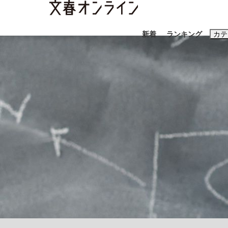
新着
ランキング
カテ
スクープ
ニュー
おすすめのキ
#藤田晋
#三
#玉木雄一郎
「90%は失敗する。でも…」本田圭佑が初め
終戦から81年