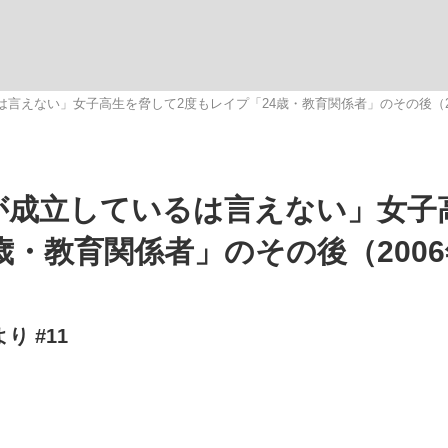
いまさら聞け
言えない」女子高生を脅して2度もレイプ「24歳・教育関係者」のその後（2
手が証言した“NPB聞...
「クマが悪者扱いされているの
が成立しているは言えない」女子
歳・教育関係者」のその後（200
 #11
もっと見る
カー日本代表・森保一監督...