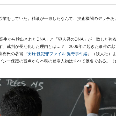
もっと見る
授業をしていた。精液が一致したなんて、捜査機関のデッチあ
高生から検出されたDNA」と「犯人男のDNA」が一致した強
、裁判が長期化した理由とは…？ 2006年に起きた事件の顛
宏樹氏の著書『
実録 性犯罪ファイル 猟奇事件編
』（鉄人社）
バシー保護の観点から本稿の登場人物はすべて仮名である。（