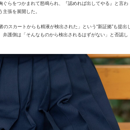
胸ぐらをつかまれて怒鳴られ、『認めれば出してやる』と言わ
う主張を展開した。
者のスカートからも精液が検出された」という“新証拠”も提出
、弁護側は「そんなものから検出されるはずがない」と否認し