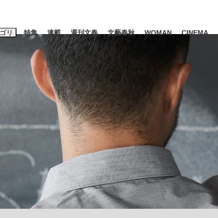
ゴリ
特集
連載
週刊文春
文藝春秋
WOMAN
CINEMA
キーワード入力
ス
エンタメ
ライフ
ビジネス
ーワードタグ一覧
山凌輝
#高市早苗
#後藤真希
#森岡毅
#城彰二
#内田有紀
観る将棋、読
#亀和田武
て明かした日本代表監督に...
「最悪の空気のまま解散」W