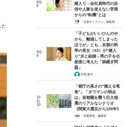
8位
婿入り→会社員時代の自
8
信や人脈を使えない苦境
からの“転機”とは
「文春オンライン」編集部
した
「子どもがいいひんのや
から、離婚してしまった
ほうが」とも…京都の料
亭の長女（43）が“婿入
9位
9
り”夫と結婚→男の子を出
産後に考えた「跡継ぎ問
題」
中岡 愛子
「都庁の高さの“燃える竜
巻”」「タワマンの弱点
10
は」首都圏を襲う巨大地
位
震のリアルなシナリオ
10
《関東大震災から100年》
「文藝春秋」編集部