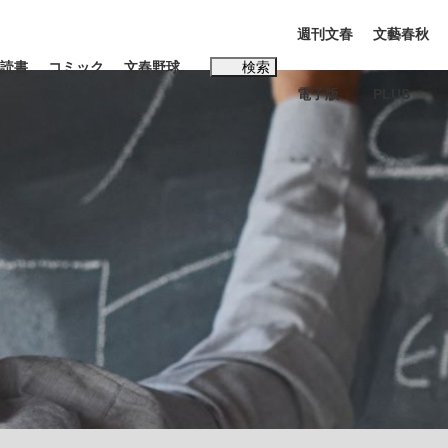
週刊文春
文藝春秋
読書
コミック
文春野球
検索
電子版
PLUS
インタビュー
読書
#松田聖子
む将棋
BC日本代表“敗戦”の真実 選手が明かす...