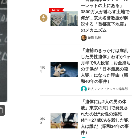
ーレットの上にある」
NEW
3800万人が暮らす土地で
何が…京大名誉教授が解
説する「首都直下地震」
のメカニズム
鎌田 浩毅
「逮捕のきっかけは腐乱
した男性遺体」わずか1ヶ
月半で8人殺害…お金持ち
4位
の子供が「日本最悪の殺
4
人犯」になった理由（昭
和40年の事件）
鉄人ノンフィクション編集部
「遺体には2人の男の体
液」東京の河川で発見さ
れたのは“女性の溺死
5位
体”⋯27歳CAを殺した犯
5
人は誰だ（昭和34年の事
件）