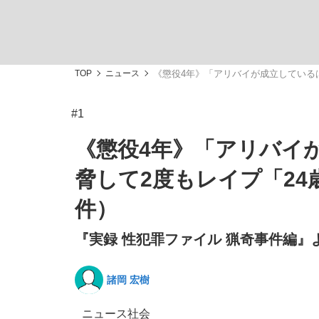
TOP
ニュース
《懲役4年》「アリバイが成立しているは
#1
「敗因分析は一切聞かれなかった」侍ジャパン選
キングの誕生を、目撃せよ。
《懲役4年》「アリバイ
脅して2度もレイプ「24
件）
『実録 性犯罪ファイル 猟奇事件編』より
the Style
諸岡 宏樹
「目標達成できなかったからと言って…」サッ
ニュース
社会