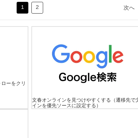
1
2
次へ
ォローをクリ
文春オンラインを見つけやすくする
（遷移先で
インを優先ソースに設定する）