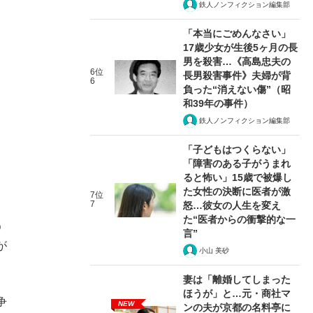
鉄人ノンフィクション編集部
「本当にごめんなさい」
17歳少女が生後5ヶ月の長
男を殺害…《高島忠夫の
6位
長男殺害事件》夫婦が背
6
負った“消えない傷”（昭
和39年の事件）
鉄人ノンフィクション編集部
「子どもはつくらない」
「障害のある子がうまれ
ると怖い」15歳で被爆し
た女性の決断に医者が激
7位
7
怒…彼女の人生を変え
た“医者からの衝撃的な一
う
言”
が
小山 美砂
妻は「離婚してしまった
ほうが」と…元・商社マ
争
NEW
ンの夫が京都の名料亭に