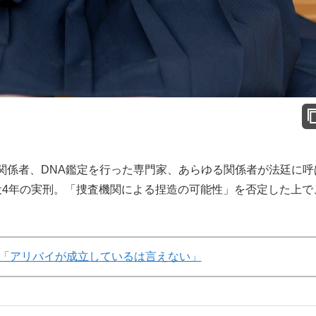
係者、DNA鑑定を行った専門家、あらゆる関係者が法廷に呼
役4年の実刑。「捜査機関による捏造の可能性」を否定した上で
「アリバイが成立しているは言えない」