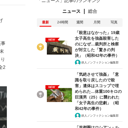
「ニュース」記事のランキング
ニュース
総合
げ
最新
24時間
週間
月間
写真
「殺意はなかった」19歳
女子高生を強姦殺害した
NEW
姦事
のになぜ…裁判所と検察
が対立した「驚きの判
末
決」（昭和42年の事件）
より
鉄人ノンフィクション編集部
全2
「気絶させて強姦」「意
識を取り戻したので殺
害」遺体はスコップで埋
NEW
められた…体重100キロの
巨漢男（25）に襲われた
「女子高生の悲劇」（昭
和42年の事件）
鉄人ノンフィクション編集部
「首都圏はロシアン・ル