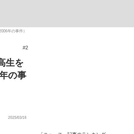
ない資産運用のすべて
006年の事件）
#2
が悲しい」『北の国から』倉本聰氏（91...
高生を
6年の事
2025/03/16