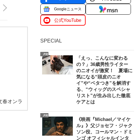
Googleニュース
公式YouTube
SPECIAL
PR
「えっ、こんなに変わる
の？」36歳男性ライター
のニオイが激変！ 夏場に
気になる“頭皮のニオ
イ”や“ベタつき”を解消す
る、“ウィッグのスペシャ
リスト”が生み出した徹底
文春オンラ
ケアとは
PR
《映画『Michael／マイケ
ル』》父ジョセフ・ジャク
ソン役、コールマン・ドミ
ンゴ オフィシャルインタ