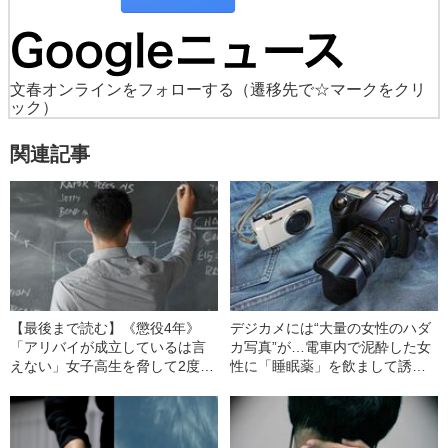
文春オンラインをフォローする
（遷移先で☆マークをクリ
ック）
関連記事
【最後まで読む】《懲役4年》
デジカメには“大量の女性のハダ
「アリバイが成立しているは言
カ写真”が…電車内で泥酔した女
えない」女子高生を脅して2度も
性に「睡眠薬」を飲まして誘拐
レイプ「24歳・教育関係者」の
→9人の女性を犯した33歳男の
その後（2006年の事件）
「卑劣すぎる犯行手口」（2016
年の事件）