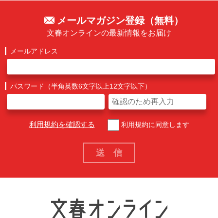
メールマガジン登録（無料）
文春オンラインの最新情報をお届け
メールアドレス
パスワード（半角英数6文字以上12文字以下）
利用規約を確認する
利用規約に同意します