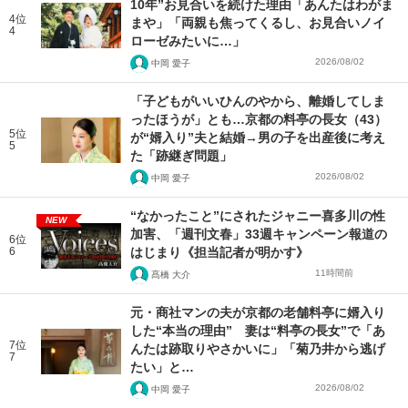
10年”お見合いを続けた理由「あんたはわがま
4位
まや」「両親も焦ってくるし、お見合いノイ
4
ローゼみたいに…」
2026/08/02
中岡 愛子
「子どもがいいひんのやから、離婚してしま
ったほうが」とも…京都の料亭の長女（43）
5位
が“婿入り”夫と結婚→男の子を出産後に考え
5
た「跡継ぎ問題」
2026/08/02
中岡 愛子
“なかったこと”にされたジャニー喜多川の性
NEW
加害、「週刊文春」33週キャンペーン報道の
6位
6
はじまり《担当記者が明かす》
11時間前
髙橋 大介
元・商社マンの夫が京都の老舗料亭に婿入り
した“本当の理由” 妻は“料亭の長女”で「あ
7位
んたは跡取りやさかいに」「菊乃井から逃げ
7
たい」と…
2026/08/02
中岡 愛子