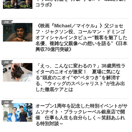
コラボ》
PR
《映画『Michael／マイケル』》父ジョセ
フ・ジャクソン役、コールマン・ドミンゴ
オフィシャルインタビュー“観客を魅了した
名優、複雑な父親像への想いを語る”《日本
興収70億円突破》
PR
「えっ、こんなに変わるの？」36歳男性ラ
イターのニオイが激変！ 夏場に気にな
る“頭皮のニオイ”や“ベタつき”を解消す
る、“ウィッグのスペシャリスト”が生み出
した徹底ケアとは
PR
オープン1周年を記念した特別イベントがサ
ムソナイト・ブラックレーベル銀座店で開
催 仕事も人生も自分らしく～笑顔あふれ
る特別対談～