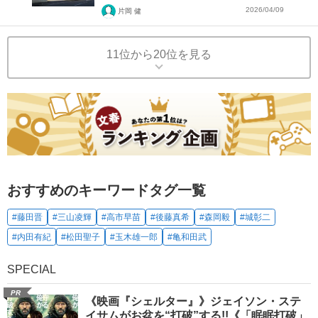
2026/04/09
片岡 健
11位から20位を見る
おすすめのキーワードタグ一覧
#藤田晋
#三山凌輝
#高市早苗
#後藤真希
#森岡毅
#城彰二
#内田有紀
#松田聖子
#玉木雄一郎
#亀和田武
SPECIAL
PR
《映画『シェルター』》ジェイソン・ステ
イサムがお盆を“打破”する!!《「眠眠打破」