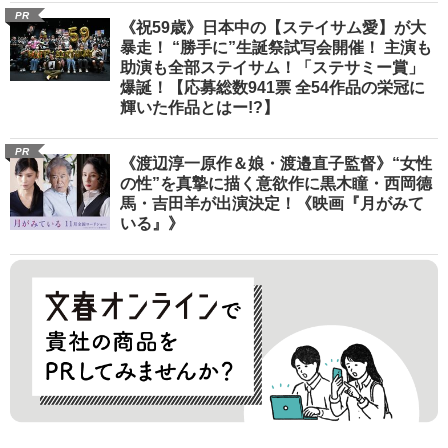
PR
《祝59歳》日本中の【ステイサム愛】が大
暴走！ “勝手に”生誕祭試写会開催！ 主演も
助演も全部ステイサム！「ステサミー賞」
爆誕！【応募総数941票 全54作品の栄冠に
輝いた作品とはー!?】
PR
《渡辺淳一原作＆娘・渡邉直子監督》“女性
の性”を真摯に描く意欲作に黒木瞳・西岡德
馬・吉田羊が出演決定！《映画『月がみて
いる』》