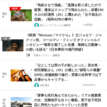
「気絶させて強姦」「意識を取り戻したので
NEW
殺害」遺体はスコップで埋められた…体重100
8位
キロの巨漢男（25）に襲われた「女子高生の
8
悲劇」（昭和42年の事件）
11時間前
鉄人ノンフィクション編集部
《映画『Michael／マイケル』》父ジョセフ・ジャ
PR
クソン役、コールマン・ドミンゴ オフィシャルイ
ンタビュー“観客を魅了した名優、複雑な父親像へ
の想いを語る”《日本興収70億円突破》
「文春オンライン」編集部
「父としては男の子が欲しかった」若女将・
村田紫帆さん（43）が感じた“跡取りの葛藤”
9位
20代に老舗旅館で修行→実家の名料亭では下
9
足番からキャリアを…
2026/08/02
中岡 愛子
「家事も性行為もできたから」リアル後妻業
10
の女、交際相手を次々に毒殺…筧千佐子死刑
位
囚に男性たちがハマっていった背景
10