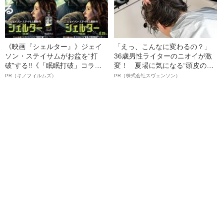
《映画『シェルター』》ジェイ
「えっ、こんなに変わるの？」
ソン・ステイサムがお盆を“打
36歳男性ライターのニオイが激
破”する!!《「眠眠打破」コラ
変！ 夏場に気になる“頭皮のニ
ボ》
オイ”や“ベタつき”を解消す
PR（キノフィルムズ）
PR（株式会社スヴェンソン）
る、“ウィッグのスペシャリス
ト”が生み出した徹底ケアとは