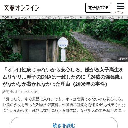
電子版TOP
メニュー
TOP
ニュース
「オレは性病じゃないから安心しろ」嫌がる女子高生をムリヤリ…精
「オレは性病じゃないから安心しろ」嫌がる女子高生を
ムリヤリ…精子のDNAは一致したのに「24歳の強姦魔」
がなかなか裁かれなかった理由（2006年の事件）
諸岡 宏樹
2025/03/16
「帰ったら、すぐ風呂に入れ。でも、オレは性病じゃないから安心しろ」
17歳の少女を襲った24歳の強姦魔。性加害の証拠となるDNAも検出された
にもかかわらず、裁判は数年にわたる自体に。なぜ犯人の罪を裁くのに時
間を要した…
続きを読む