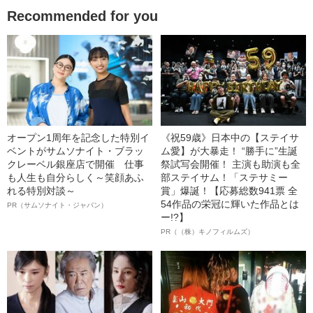
Recommended for you
オープン1周年を記念した特別イ
《祝59歳》日本中の【ステイサ
ベントがサムソナイト・ブラッ
ム愛】が大暴走！ “勝手に”生誕
クレーベル銀座店で開催 仕事
祭試写会開催！ 主演も助演も全
も人生も自分らしく～笑顔あふ
部ステイサム！「ステサミー
れる特別対談～
賞」爆誕！【応募総数941票 全
54作品の栄冠に輝いた作品とは
PR（サムソナイト・ジャパン）
ー!?】
PR（（株）キノフィルムズ）