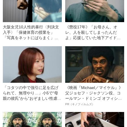
大阪女児10人性的暴行〈判決文
《懲役17年》「お母さん、オ
入手〉「保健体育の授業を」
レ、人を殺してしまったんだ
「写真をネットにばらまく」柳
よ」応援していた地下アイドル
本智也被告（28）の卑劣な“脅し
（18）をなぜ殺したあとにワイ
文句“
セツしたのか…？ 犯人男性
（37）も後悔した「異常すぎる
犯行手口」（2022年の事件）
「コタツの中で強引に足を広げ
《映画『Michael／マイケル』》
られて、無理やり…」小5で“母
父ジョセフ・ジャクソン役、コ
親の彼氏”から“おぞましい性虐
ールマン・ドミンゴ オフィシャ
待”を受けた24歳女性が明かす、
ルインタビュー“観客を魅了した
PR（キノフィルムズ）
性被害のトラウマ
名優、複雑な父親像への想いを
語る”《日本興収70億円突破》