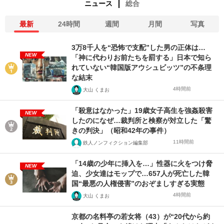
ニュース
総合
最新
24時間
週間
月間
写真
3万8千人を“恐怖で支配”した男の正体は…
NEW
「神に代わりお前たちを罰する」日本で知ら
れていない“韓国版アウシュビッツ”の不条理
な結末
4時間前
大山 くまお
「殺意はなかった」19歳女子高生を強姦殺害
NEW
したのになぜ…裁判所と検察が対立した「驚
きの判決」（昭和42年の事件）
11時間前
鉄人ノンフィクション編集部
「14歳の少年に挿入を…」性器に火をつけ脅
NEW
迫、少女達はモップで…657人が死亡した韓
国“最悪の人権侵害”のおぞましすぎる実態
4時間前
大山 くまお
京都の名料亭の若女将（43）が“20代から約