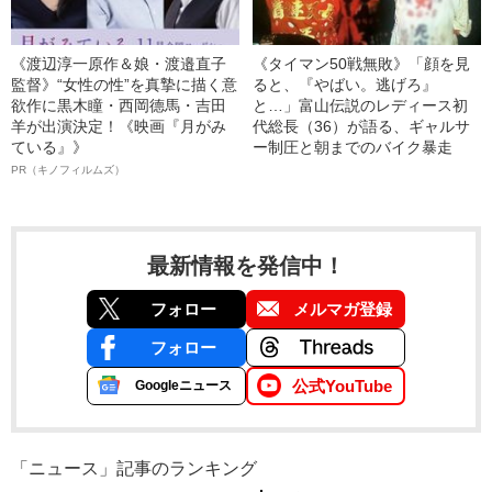
《渡辺淳一原作＆娘・渡邉直子
《タイマン50戦無敗》「顔を見
監督》“女性の性”を真摯に描く意
ると、『やばい。逃げろ』
欲作に黒木瞳・西岡德馬・吉田
と…」富山伝説のレディース初
羊が出演決定！《映画『月がみ
代総長（36）が語る、ギャルサ
ている』》
ー制圧と朝までのバイク暴走
PR（キノフィルムズ）
最新情報を発信中！
フォロー
メルマガ登録
フォロー
公式YouTube
Googleニュース
「ニュース」記事のランキング