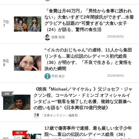
「食費は月40万円」「男性から食事に誘われ
ない」大食いすぎて2年間彼氏ができず…水着
7位
グラビアも話題の“可愛すぎる”大食い女子
7
（24）が語る、驚愕の食生活
2026/08/01
徳重 龍徳
“イルカのおじちゃん”の虐待、11人から集団
リンチも…富山伝説のレディース初代総長
8位
（36）が明かす、「不良で生きる」と覚悟を
8
決めた瞬間
2026/08/01
平田 裕介
《映画『Michael／マイケル』》父ジョセフ・ジャ
PR
クソン役、コールマン・ドミンゴ オフィシャルイ
ンタビュー“観客を魅了した名優、複雑な父親像へ
の想いを語る”《日本興収70億円突破》
「文春オンライン」編集部
17歳で傷害事件で逮捕、最も厳しい女子少年
NEW
院へ…富山の伝説のレディース総長（36）