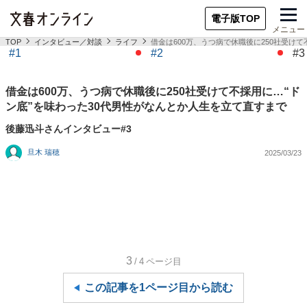
電子版TOP
メニュー
TOP
インタビュー／対談
ライフ
借金は600万、うつ病で休職後に250社受け
#1
#2
#3
借金は600万、うつ病で休職後に250社受けて不採用に…“ド
ン底”を味わった30代男性がなんとか人生を立て直すまで
後藤迅斗さんインタビュー#3
旦木 瑞穂
2025/03/23
3
/4
ページ目
この記事を1ページ目から読む