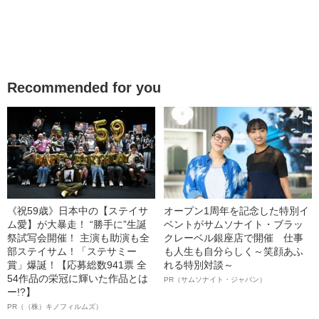
Recommended for you
《祝59歳》日本中の【ステイサ
オープン1周年を記念した特別イ
ム愛】が大暴走！ “勝手に”生誕
ベントがサムソナイト・ブラッ
祭試写会開催！ 主演も助演も全
クレーベル銀座店で開催 仕事
部ステイサム！「ステサミー
も人生も自分らしく～笑顔あふ
賞」爆誕！【応募総数941票 全
れる特別対談～
54作品の栄冠に輝いた作品とは
PR（サムソナイト・ジャパン）
ー!?】
PR（（株）キノフィルムズ）