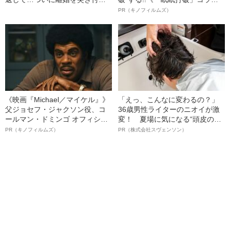
られた夫が至った“意外な思考”
ボ》
PR（キノフィルムズ）
《映画『Michael／マイケル』》
「えっ、こんなに変わるの？」
父ジョセフ・ジャクソン役、コ
36歳男性ライターのニオイが激
ールマン・ドミンゴ オフィシャ
変！ 夏場に気になる“頭皮のニ
ルインタビュー“観客を魅了した
オイ”や“ベタつき”を解消す
PR（キノフィルムズ）
PR（株式会社スヴェンソン）
名優、複雑な父親像への想いを
る、“ウィッグのスペシャリス
語る”《日本興収70億円突破》
ト”が生み出した徹底ケアとは