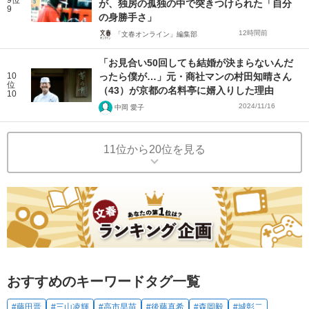
9位
が、独房の孤独の中で突きつけられた「自分
9
の身勝手さ」
12時間前
「文春オンライン」編集部
「お見合い50回しても結婚が決まらないんだ
10
ったら僕が…」元・商社マンの村田知晴さん
位
（43）が京都の名料亭に婿入りした理由
10
2024/11/16
中岡 愛子
11位から20位を見る
おすすめのキーワードタグ一覧
#藤田晋
#三山凌輝
#高市早苗
#後藤真希
#森岡毅
#城彰二