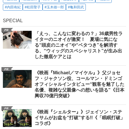
#内田有紀
#松田聖子
#玉木雄一郎
#亀和田武
SPECIAL
PR
「えっ、こんなに変わるの？」36歳男性ラ
イターのニオイが激変！ 夏場に気にな
る“頭皮のニオイ”や“ベタつき”を解消す
る、“ウィッグのスペシャリスト”が生み出
した徹底ケアとは
PR
《映画『Michael／マイケル』》父ジョセ
フ・ジャクソン役、コールマン・ドミンゴ
オフィシャルインタビュー“観客を魅了した
名優、複雑な父親像への想いを語る”《日本
興収70億円突破》
PR
《映画『シェルター』》ジェイソン・ステ
イサムがお盆を“打破”する!!《「眠眠打破」
コラボ》