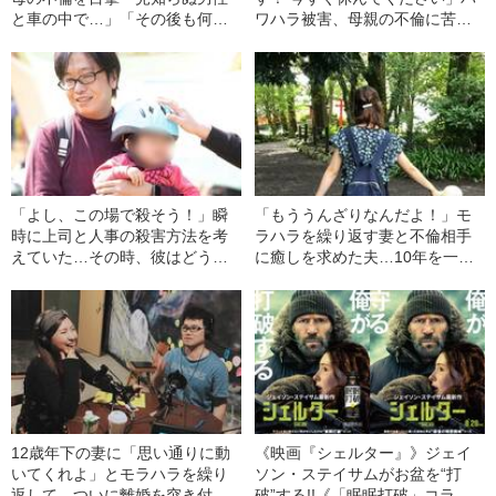
と車の中で…」「その後も何度
ワハラ被害、母親の不倫に苦し
か…」30代男性が振り返る、過
んで…うつ病になった男性が明
去の“トラウマ体験”
かす“地獄のような日々”
「よし、この場で殺そう！」瞬
「もううんざりなんだよ！」モ
時に上司と人事の殺害方法を考
ラハラを繰り返す妻と不倫相手
えていた…その時、彼はどうし
に癒しを求めた夫…10年を一緒
て“無敵の人”状態になったのか
に過ごした夫婦が決定的にこじ
れるまで
12歳年下の妻に「思い通りに動
《映画『シェルター』》ジェイ
いてくれよ」とモラハラを繰り
ソン・ステイサムがお盆を“打
返して…ついに離婚を突き付け
破”する!!《「眠眠打破」コラ