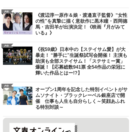
PR
《渡辺淳一原作＆娘・渡邉直子監督》“女性
の性”を真摯に描く意欲作に黒木瞳・西岡德
馬・吉田羊が出演決定！《映画『月がみて
いる』》
PR
《祝59歳》日本中の【ステイサム愛】が大
暴走！ “勝手に”生誕祭試写会開催！ 主演も
助演も全部ステイサム！「ステサミー賞」
爆誕！【応募総数941票 全54作品の栄冠に
輝いた作品とはー!?】
PR
オープン1周年を記念した特別イベントがサ
ムソナイト・ブラックレーベル銀座店で開
催 仕事も人生も自分らしく～笑顔あふれ
る特別対談～