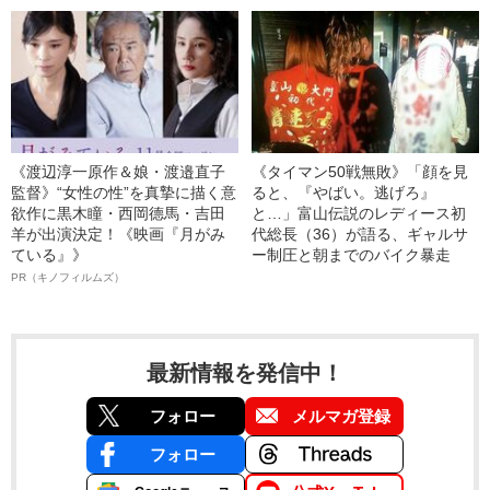
《渡辺淳一原作＆娘・渡邉直子
《タイマン50戦無敗》「顔を見
監督》“女性の性”を真摯に描く意
ると、『やばい。逃げろ』
欲作に黒木瞳・西岡德馬・吉田
と…」富山伝説のレディース初
羊が出演決定！《映画『月がみ
代総長（36）が語る、ギャルサ
ている』》
ー制圧と朝までのバイク暴走
PR（キノフィルムズ）
最新情報を発信中！
フォロー
メルマガ登録
フォロー