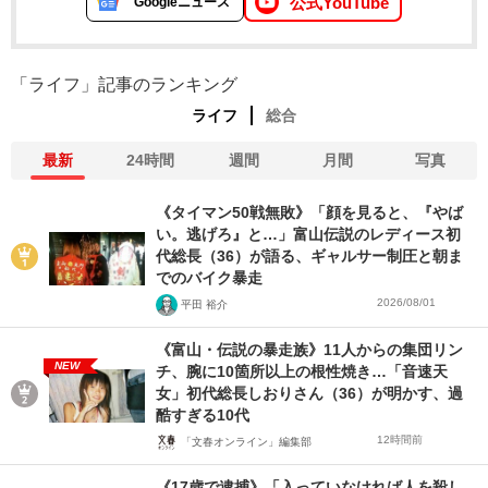
公式YouTube
Googleニュース
「ライフ」記事のランキング
ライフ
総合
最新
24時間
週間
月間
写真
《タイマン50戦無敗》「顔を見ると、『やば
い。逃げろ』と…」富山伝説のレディース初
代総長（36）が語る、ギャルサー制圧と朝ま
でのバイク暴走
2026/08/01
平田 裕介
《富山・伝説の暴走族》11人からの集団リン
NEW
チ、腕に10箇所以上の根性焼き…「音速天
女」初代総長しおりさん（36）が明かす、過
酷すぎる10代
12時間前
「文春オンライン」編集部
《17歳で逮捕》「入っていなければ人を殺し