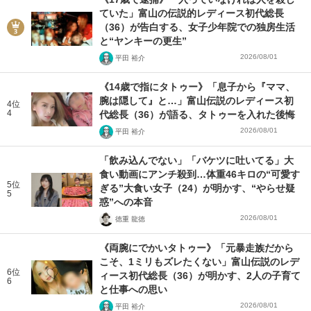
ていた」富山の伝説的レディース初代総長
（36）が告白する、女子少年院での独房生活
と“ヤンキーの更生”
2026/08/01
平田 裕介
《14歳で指にタトゥー》「息子から『ママ、
腕は隠して』と…」富山伝説のレディース初
4位
4
代総長（36）が語る、タトゥーを入れた後悔
2026/08/01
平田 裕介
「飲み込んでない」「バケツに吐いてる」大
食い動画にアンチ殺到…体重46キロの“可愛す
5位
ぎる”大食い女子（24）が明かす、“やらせ疑
5
惑”への本音
2026/08/01
徳重 龍徳
《両腕にでかいタトゥー》「元暴走族だから
こそ、1ミリもズレたくない」富山伝説のレデ
6位
ィース初代総長（36）が明かす、2人の子育て
6
と仕事への思い
2026/08/01
平田 裕介