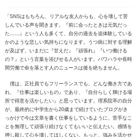
「SNSはもちろん、リアルな友人からも、心を壊して苦
しんでいる声を聞きます。『前に会ったときは元気だっ
た……』という人も多くて、自分の過去を追体験している
かのような悲しい気持ちになります。うつ病に対する理解
が及ばず、いまだに『甘えだ』『頑張れ』『いつ働ける
の？』という言葉を浴びせる人がいます。パワハラや長時
間労働で命を落とす人のニュースは後を絶ちません。
僕は、正社員でもフリーランスでも、どんな働き方であ
れ、『仕事は楽しいもの』であり、『自分らしく輝ける場
所で得意を活かしたい』と思っています。理系院卒の自分
が、最終的に中学生から20歳まで続けていたブログがき
っかけで今は文章を書く仕事をしているように、苦手なこ
とを無理して頑張り続けなくてもいいと伝えたい。感情を
押し殺して心を壊してほしくない。もっと、強みを活かせ