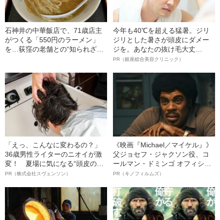
石神井の中華飯店で、71歳店主
今年も40℃を超える猛暑。ジリ
がつくる「550円のラーメン」
ジリとした暑さが頭皮にダメー
を…荻窪の老舗との“知られざる
ジを。あなたの抜け毛大丈
縁”に迫る！
夫！？
PR（銀座総合美容クリニック）
「えっ、こんなに変わるの？」
《映画『Michael／マイケル』》
36歳男性ライターのニオイが激
父ジョセフ・ジャクソン役、コ
変！ 夏場に気になる“頭皮のニ
ールマン・ドミンゴ オフィシャ
オイ”や“ベタつき”を解消す
ルインタビュー“観客を魅了した
PR（株式会社スヴェンソン）
PR（キノフィルムズ）
る、“ウィッグのスペシャリス
名優、複雑な父親像への想いを
ト”が生み出した徹底ケアとは
語る”《日本興収70億円突破》