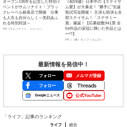
オープン1周年を記念した特別イ
《祝59歳》日本中の【ステイサ
ベントがサムソナイト・ブラッ
ム愛】が大暴走！ “勝手に”生誕
クレーベル銀座店で開催 仕事
祭試写会開催！ 主演も助演も全
も人生も自分らしく～笑顔あふ
部ステイサム！「ステサミー
れる特別対談～
賞」爆誕！【応募総数941票 全
54作品の栄冠に輝いた作品とは
PR（サムソナイト・ジャパン）
ー!?】
PR（（株）キノフィルムズ）
最新情報を発信中！
フォロー
メルマガ登録
フォロー
公式YouTube
Googleニュース
「ライフ」記事のランキング
ライフ
総合