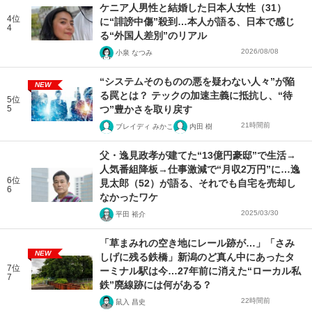
ケニア人男性と結婚した日本人女性（31）
4位
に“誹謗中傷”殺到…本人が語る、日本で感じ
4
る“外国人差別”のリアル
2026/08/08
小泉 なつみ
“システムそのものの悪を疑わない人々”が陥
NEW
る罠とは？ テックの加速主義に抵抗し、“待
5位
5
つ”豊かさを取り戻す
21時間前
ブレイディ みかこ
内田 樹
父・逸見政孝が建てた“13億円豪邸”で生活→
人気番組降板→仕事激減で“月収2万円”に…逸
6位
見太郎（52）が語る、それでも自宅を売却し
6
なかったワケ
2025/03/30
平田 裕介
「草まみれの空き地にレール跡が…」「さみ
NEW
しげに残る鉄橋」新潟のど真ん中にあったタ
7位
ーミナル駅は今…27年前に消えた“ローカル私
7
鉄”廃線跡には何がある？
22時間前
鼠入 昌史