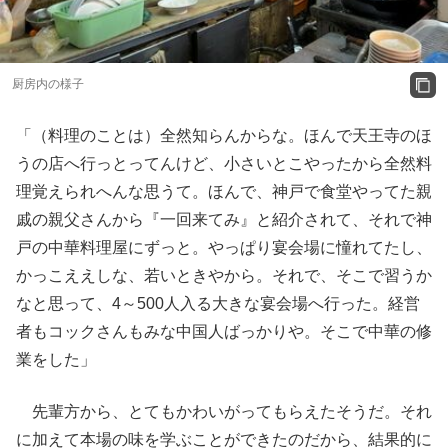
厨房内の様子
「（料理のことは）全然知らんからな。ほんで天王寺のほ
うの店へ行っとってんけど、小さいとこやったから全然料
理覚えられへんな思うて。ほんで、神戸で食堂やってた親
戚の親父さんから『一回来てみ』と紹介されて、それで神
戸の中華料理屋にずっと。やっぱり宴会場に憧れてたし、
かっこええしな、若いときやから。それで、そこで習うか
なと思って、4～500人入る大きな宴会場へ行った。経営
者もコックさんもみな中国人ばっかりや。そこで中華の修
業をした」
先輩方から、とてもかわいがってもらえたそうだ。それ
に加えて本場の味を学ぶことができたのだから、結果的に