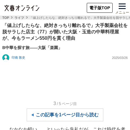
電子版TOP
メニュー
TOP
ライフ
「値上げしたらな、絶対きっちり離れるで」大手製薬会社を脱サラした
「値上げしたらな、絶対きっちり離れるで」大手製薬会社を
脱サラした店主（77）が開いた大阪・玉造の中華料理屋
が、今もラーメン550円を貫く理由
B中華を探す旅――大阪「楽園」
印南 敦史
2025/03/26
3
/5
ページ目
この記事を1ページ目から読む
なかなか軽い……といったら失礼だが、これは時代を考