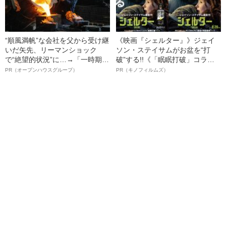
“順風満帆”な会社を父から受け継
《映画『シェルター』》ジェイ
いだ矢先、リーマンショック
ソン・ステイサムがお盆を“打
で“絶望的状況”に…→「一時期は
破”する!!《「眠眠打破」コラ
納品3年待ち」のヒット商品を生
ボ》
PR（オープンハウスグループ）
PR（キノフィルムズ）
んで危機を脱した四代目社長が
明かす、“逆転の戦術”