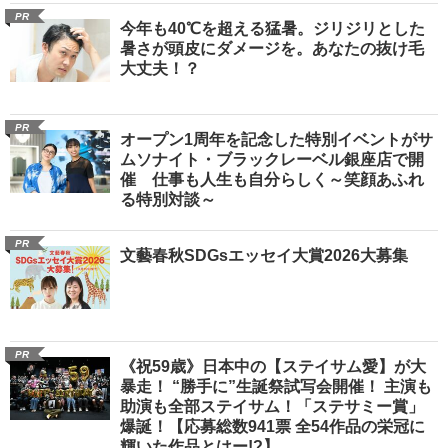
PR
今年も40℃を超える猛暑。ジリジリとした
暑さが頭皮にダメージを。あなたの抜け毛
大丈夫！？
PR
オープン1周年を記念した特別イベントがサ
ムソナイト・ブラックレーベル銀座店で開
催 仕事も人生も自分らしく～笑顔あふれ
る特別対談～
PR
文藝春秋SDGsエッセイ大賞2026大募集
PR
《祝59歳》日本中の【ステイサム愛】が大
暴走！ “勝手に”生誕祭試写会開催！ 主演も
助演も全部ステイサム！「ステサミー賞」
爆誕！【応募総数941票 全54作品の栄冠に
輝いた作品とはー!?】