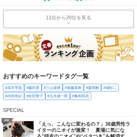
11位から20位を見る
おすすめのキーワードタグ一覧
#高市早苗
#藤田晋
#三山凌輝
#後藤真希
#森岡毅
#城彰二
#内田有紀
#松田聖子
#玉木雄一郎
#亀和田武
SPECIAL
PR
「えっ、こんなに変わるの？」36歳男性ラ
イターのニオイが激変！ 夏場に気にな
る“頭皮のニオイ”や“ベタつき”を解消す