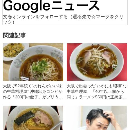
文春オンラインをフォローする
（遷移先で☆マークをクリ
ック）
関連記事
大阪で52年続く“のれんがいい味
大阪で出会った“いかにも昭和”な
の中華料理屋” 沖縄出身コンビが
中華料理屋 「40年以上前から
作る「200円の餃子」がプリうま
同じ」ラーメン550円は正統派の
すぎた！
味だった！