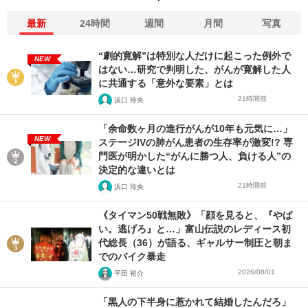
最新
24時間
週間
月間
写真
“劇的寛解”は特別な人だけに起こった例外で
NEW
はない…研究で判明した、がんが寛解した人
に共通する「意外な要素」とは
21時間前
浜口 玲央
「余命数ヶ月の進行がんが10年も元気に…」
NEW
ステージIVの肺がん患者の生存率が激変!? 専
門医が明かした“がんに勝つ人、負ける人”の
決定的な違いとは
21時間前
浜口 玲央
《タイマン50戦無敗》「顔を見ると、『やば
い。逃げろ』と…」富山伝説のレディース初
代総長（36）が語る、ギャルサー制圧と朝ま
でのバイク暴走
2026/08/01
平田 裕介
「黒人の下半身に惹かれて結婚したんだろ」