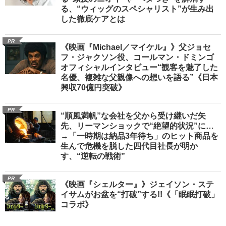
る、“ウィッグのスペシャリスト”が生み出
した徹底ケアとは
PR
《映画『Michael／マイケル』》父ジョセ
フ・ジャクソン役、コールマン・ドミンゴ
オフィシャルインタビュー“観客を魅了した
名優、複雑な父親像への想いを語る”《日本
興収70億円突破》
PR
“順風満帆”な会社を父から受け継いだ矢
先、リーマンショックで“絶望的状況”に…
→「一時期は納品3年待ち」のヒット商品を
生んで危機を脱した四代目社長が明か
す、“逆転の戦術”
PR
《映画『シェルター』》ジェイソン・ステ
イサムがお盆を“打破”する!!《「眠眠打破」
コラボ》