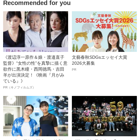
Recommended for you
《渡辺淳一原作＆娘・渡邉直子
文藝春秋SDGsエッセイ大賞
監督》“女性の性”を真摯に描く意
2026大募集
欲作に黒木瞳・西岡德馬・吉田
PR
羊が出演決定！《映画『月がみ
ている』》
PR（キノフィルムズ）