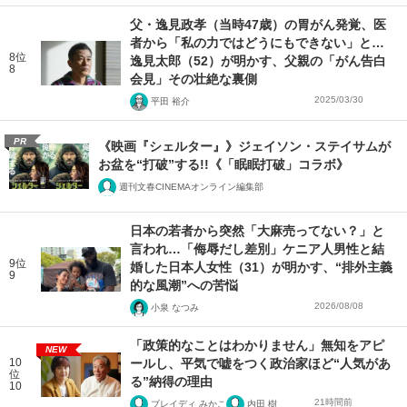
父・逸見政孝（当時47歳）の胃がん発覚、医
者から「私の力ではどうにもできない」と…
8位
逸見太郎（52）が明かす、父親の「がん告白
8
会見」その壮絶な裏側
2025/03/30
平田 裕介
PR
《映画『シェルター』》ジェイソン・ステイサムが
お盆を“打破”する!!《「眠眠打破」コラボ》
週刊文春CINEMAオンライン編集部
日本の若者から突然「大麻売ってない？」と
言われ…「侮辱だし差別」ケニア人男性と結
9位
婚した日本人女性（31）が明かす、“排外主義
9
的な風潮”への苦悩
2026/08/08
小泉 なつみ
「政策的なことはわかりません」無知をアピ
NEW
10
ールし、平気で嘘をつく政治家ほど“人気があ
位
る”納得の理由
10
21時間前
ブレイディ みかこ
内田 樹