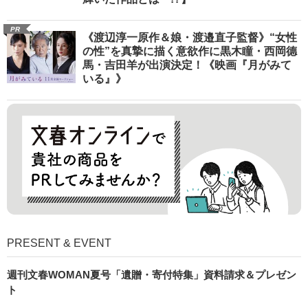
PR
《渡辺淳一原作＆娘・渡邉直子監督》“女性
の性”を真摯に描く意欲作に黒木瞳・西岡德
馬・吉田羊が出演決定！《映画『月がみて
いる』》
PRESENT & EVENT
週刊文春WOMAN夏号「遺贈・寄付特集」資料請求＆プレゼン
ト