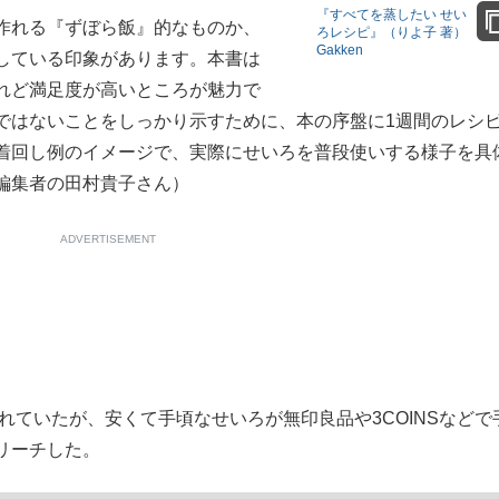
『すべてを蒸したい せい
作れる『ずぼら飯』的なものか、
もっと見る
ろレシピ』（りよ子 著）
Gakken
している印象があります。本書は
れど満足度が高いところが魅力で
ではないことをしっかり示すために、本の序盤に1週間のレシ
着回し例のイメージで、実際にせいろを普段使いする様子を具
編集者の田村貴子さん）
ADVERTISEMENT
れていたが、安くて手頃なせいろが無印良品や3COINSなどで
リーチした。