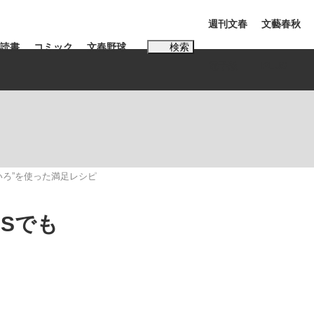
週刊文春
文藝春秋
読書
コミック
文春野球
検索
電子版
PLUS
インタビュー
読書
#松田聖子
いろ”を使った満足レシピ
む将棋
Sでも
BC日本代表“敗戦”の真実 選手が明かす...