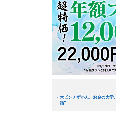
大ピンチずかん、お金の大学
話”