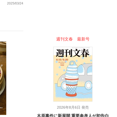
2025/03/24
ない資産運用のすべて
週刊文春 最新号
が悲しい」『北の国から』倉本聰氏（91...
2026年8月6日 発売
木原事件に新展開 重要参考人が初告白