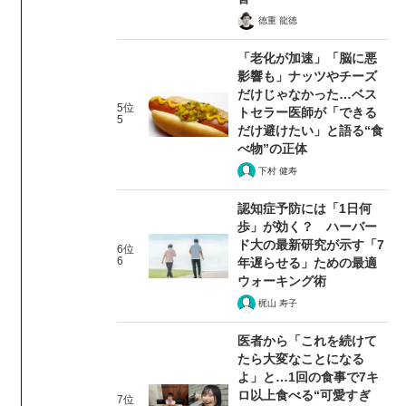
徳重 龍徳
「老化が加速」「脳に悪
影響も」ナッツやチーズ
だけじゃなかった…ベス
5位
トセラー医師が「できる
5
だけ避けたい」と語る“食
べ物”の正体
下村 健寿
認知症予防には「1日何
歩」が効く？ ハーバー
ド大の最新研究が示す「7
6位
6
年遅らせる」ための最適
ウォーキング術
梶山 寿子
医者から「これを続けて
たら大変なことになる
よ」と…1回の食事で7キ
ロ以上食べる“可愛すぎ
7位