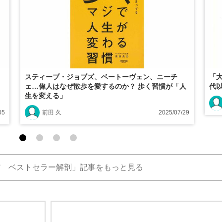
スティーブ・ジョブズ、ベートーヴェン、ニーチ
「
ェ…偉人はなぜ散歩を愛するのか？ 歩く習慣が「人
代
生を変える」
05
前田 久
2025/07/29
館 ベストセラー解剖」記事をもっと見る