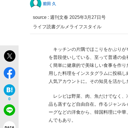
前田 久
source :
週刊文春 2025年3月27日号
ライフ
読書
グルメ
ライフスタイル
キッチンの片隅でほこりをかぶりが
「敗因分析は一切聞かれなかった」侍ジャパン選
キングの誕生を、目撃せよ。
を普段使いしている、至って普通の会
く簡単に健康的で美味しい食事を作り
用した料理をインスタグラムに投稿し
人気アカウントに。その知見を活かし
the Style
レシピは野菜、肉、魚だけでなく、
0
品も蒸すなど自由自在。作るジャンル
ーグなどの洋食から、韓国料理に中華
んでもあり。
「目標達成できなかったからと言って…」サッ