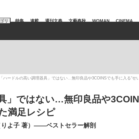
ゴリ
特集
連載
週刊文春
文藝春秋
WOMAN
CINEMA
キーワード入力
ス
エンタメ
ライフ
ビジネス
ーワードタグ一覧
山凌輝
#高市早苗
#後藤真希
#森岡毅
#城彰二
#内田有紀
「ハードルの高い調理器具」ではない…無印良品や3COINSでも手に入る“せ
観る将棋、読
#亀和田武
」ではない…無印良品や3COIN
った満足レシピ
て明かした日本代表監督に...
「最悪の空気のまま解散」W
（りよ子 著）――ベストセラー解剖