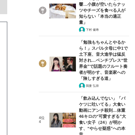
響…小腹が空いたらナッ
ツやチーズを食べる人が
知らない「本当の適正
量」
下村 健寿
「勉強もちゃんとやるか
ら！」スパルタ母に中1で
土下座、音大進学は猛反
対され…ベンチプレス“世
界金”で話題のフルート奏
者が明かす、音楽家への
「険しすぎる道」
我妻 弘崇
「飲み込んでない」「バ
ケツに吐いてる」大食い
動画にアンチ殺到…体重
46キロの“可愛すぎる”大
4位
4
食い女子（24）が明か
す、“やらせ疑惑”への本
音