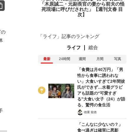
「木原誠二・元副長官の妻から前夫の怪
死現場に呼びだされた」【週刊文春 目
次】
ピの
「ライフ」記事のランキング
体
ライフ
総合
最新
24時間
週間
月間
写真
「食費は月40万円」「男
性から食事に誘われな
い」大食いすぎて2年間彼
氏ができず…水着グラビ
アも話題の“可愛すぎ
る”大食い女子（24）が語
る、驚愕の食生活
手
徳重 龍徳
「こんなに少ないの？」
食べ過ぎは確実に悪影