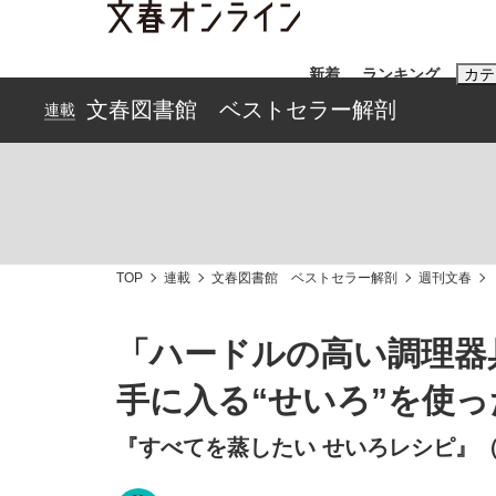
新着
ランキング
カテ
文春図書館 ベストセラー解剖
連載
スクープ
ニュー
おすすめのキ
#藤田晋
#三
TOP
連載
文春図書館 ベストセラー解剖
週刊文春
#玉木雄一郎
「ハードルの高い調理器具
手に入る“せいろ”を使
「90%は失敗する。でも…」本田圭佑が初め
終戦から81年
『すべてを蒸したい せいろレシピ』