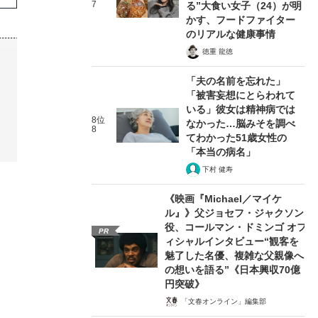
7
る”大食い女子（24）が明
かす、フードファイター
のリアルな健康事情
徳重 龍徳
「夫の名前を忘れた」
「被害妄想にとらわれて
いる」彼女は精神病では
8位
なかった…脳みそを調べ
8
てわかった51歳女性の
「本当の病名」
下村 健寿
《映画『Michael／マイケ
ル』》父ジョセフ・ジャクソン
役、コールマン・ドミンゴ オフ
PR
ィシャルインタビュー“観客を
魅了した名優、複雑な父親像へ
の想いを語る”《日本興収70億
円突破》
「文春オンライン」編集部