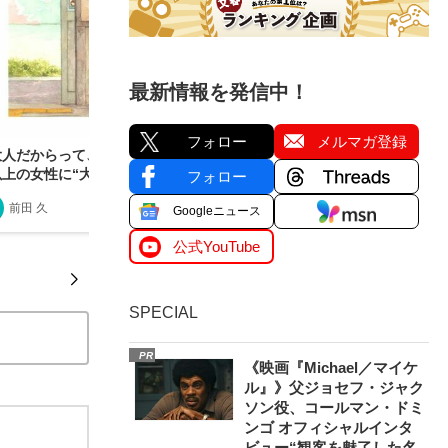
最新情報を発信中！
フォロー
メルマガ登録
大人だからって、痛くないわけじゃない」今、50
以上の女性に“大人の絵本”が響いているワケ
フォロー
前田 久
2025/07/22
Googleニュース
公式YouTube
SPECIAL
PR
《映画『Michael／マイケ
ル』》父ジョセフ・ジャク
ソン役、コールマン・ドミ
ンゴ オフィシャルインタ
ビュー“観客を魅了した名