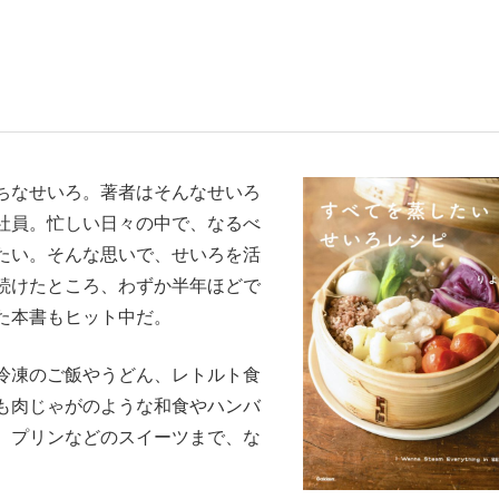
いまさら聞け
ちなせいろ。著者はそんなせいろ
手が証言した“NPB聞...
「クマが悪者扱いされているの
社員。忙しい日々の中で、なるべ
たい。そんな思いで、せいろを活
続けたところ、わずか半年ほどで
た本書もヒット中だ。
冷凍のご飯やうどん、レトルト食
も肉じゃがのような和食やハンバ
もっと見る
、プリンなどのスイーツまで、な
カー日本代表・森保一監督...