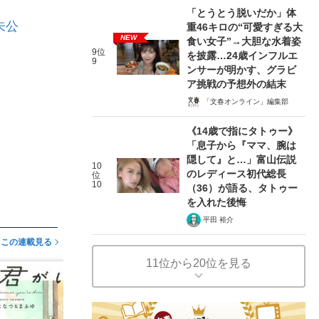
「とうとう脱いだか」体
未公
重46キロの“可愛すぎる大
NEW
食い女子”→大胆な水着姿
9位
を披露…24歳インフルエ
9
ンサーが明かす、グラビ
ア挑戦の予想外の結末
「文春オンライン」編集部
《14歳で指にタトゥー》
「息子から『ママ、腕は
隠して』と…」富山伝説
10
のレディース初代総長
位
10
（36）が語る、タトゥー
を入れた後悔
平田 裕介
この連載見る
11位から20位を見る