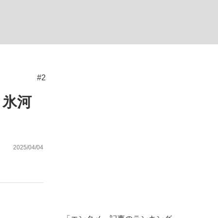
ない資産運用のすべて
#2
が悲しい」『北の国から』倉本聰氏（91...
」氷河
2025/04/04