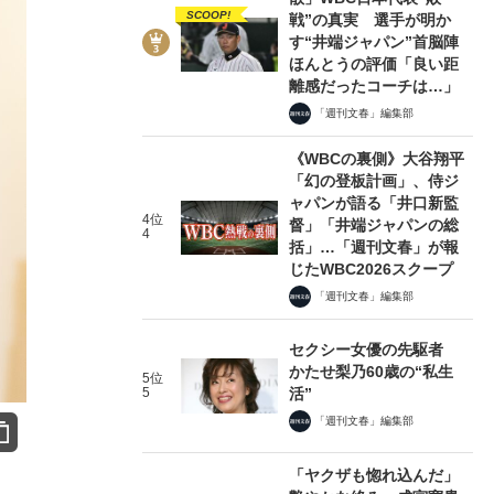
SCOOP!
戦”の真実 選手が明か
す“井端ジャパン”首脳陣
ほんとうの評価「良い距
離感だったコーチは…」
「週刊文春」編集部
《WBCの裏側》大谷翔平
「幻の登板計画」、侍ジ
ャパンが語る「井口新監
4位
督」「井端ジャパンの総
4
括」…「週刊文春」が報
じたWBC2026スクープ
「週刊文春」編集部
セクシー女優の先駆者
かたせ梨乃60歳の“私生
5位
5
活”
「週刊文春」編集部
「ヤクザも惚れ込んだ」