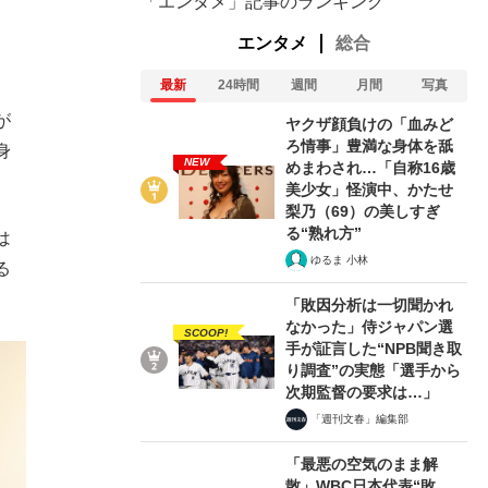
「エンタメ」記事のランキング
エンタメ
総合
最新
24時間
週間
月間
写真
が
ヤクザ顔負けの「血みど
ろ情事」豊満な身体を舐
身
NEW
めまわされ…「自称16歳
美少女」怪演中、かたせ
梨乃（69）の美しすぎ
る“熟れ方”
は
ゆるま 小林
る
「敗因分析は一切聞かれ
なかった」侍ジャパン選
SCOOP!
手が証言した“NPB聞き取
り調査”の実態「選手から
次期監督の要求は…」
「週刊文春」編集部
「最悪の空気のまま解
散」WBC日本代表“敗