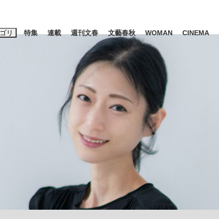
ゴリ
特集
連載
週刊文春
文藝春秋
WOMAN
CINEMA
キーワード入力
ス
エンタメ
ライフ
ビジネス
ーワードタグ一覧
山凌輝
#高市早苗
#後藤真希
#森岡毅
#城彰二
#内田有紀
観る将棋、読
#亀和田武
て明かした日本代表監督に...
「最悪の空気のまま解散」W