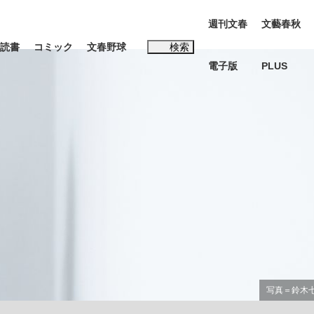
週刊文春
文藝春秋
読書
コミック
文春野球
検索
電子版
PLUS
インタビュー
読書
#松田聖子
む将棋
BC日本代表“敗戦”の真実 選手が明かす...