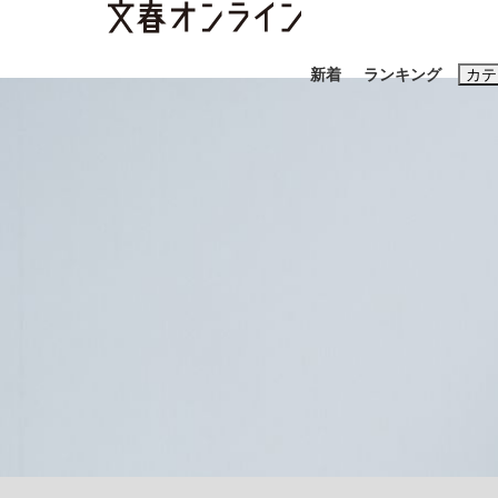
新着
ランキング
カテ
スクープ
ニュー
おすすめのキ
#藤田晋
#三
#玉木雄一郎
「90%は失敗する。でも…」本田圭佑が初め
終戦から81年