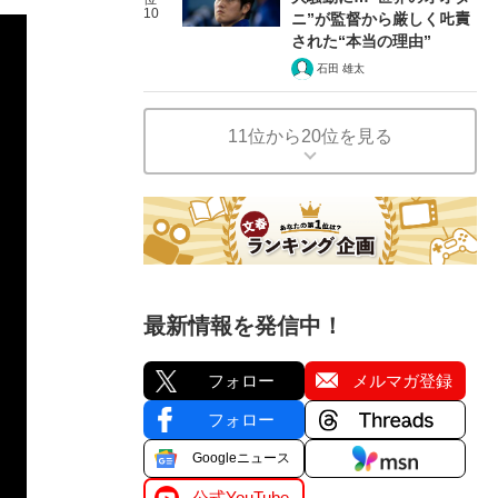
10
ニ”が監督から厳しく𠮟責
された“本当の理由”
石田 雄太
11位から20位を見る
最新情報を発信中！
フォロー
メルマガ登録
フォロー
Googleニュース
公式YouTube