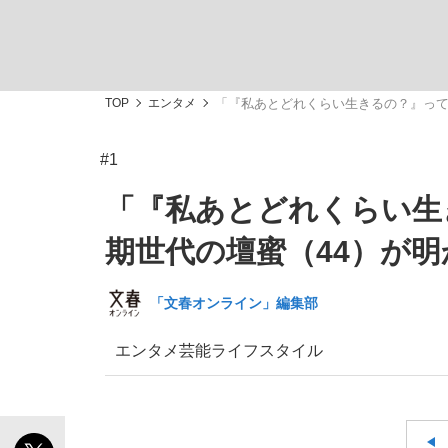
TOP
エンタメ
「『私あとどれくらい生きるの？』って
#1
「敗因分析は一切聞かれなかった」侍ジャパン選
キングの誕生を、目撃せよ。
「『私あとどれくらい生
期世代の壇蜜（44）が
「文春オンライン」編集部
the Style
エンタメ
芸能
ライフスタイル
「目標達成できなかったからと言って…」サッ