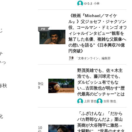
ゆるま 小林
《映画『Michael／マイケ
ル』》父ジョセフ・ジャクソン
役、コールマン・ドミンゴ オフ
PR
じ
ィシャルインタビュー“観客を
魅了した名優、複雑な父親像へ
の想いを語る”《日本興収70億
円突破》
テ
「文春オンライン」編集部
いっ
野茂英雄でも、佐々木主
浩でも、藤川球児でも、
ダルビッシュ有でもな
9位
春秋
9
い…古田敦也が明かす“歴
代最高のピッチャー”とは
上田 晋也
古田 敦也
「ふざけんな」「だから
化
バカ野郎なんだよ」栗山
英樹が大谷翔平に激怒→
10
大騒動に…“世界のオオタ
位