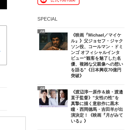
SPECIAL
PR
《映画『Michael／マイケ
ル』》父ジョセフ・ジャク
ソン役、コールマン・ドミ
え
ンゴ オフィシャルインタ
ビュー“観客を魅了した名
優、複雑な父親像への想い
を語る”《日本興収70億円
突破》
PR
《渡辺淳一原作＆娘・渡邉
直子監督》“女性の性”を
真摯に描く意欲作に黒木
瞳・西岡德馬・吉田羊が出
演決定！《映画『月がみて
いる』》