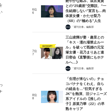
艶やかな絡み、成宮寛貴
を
との“25歳差”交際説、“一
6位
生結婚しない”宣言も…肉
い
6
体派女優・かたせ梨乃
（68）の“極める”人生
「週刊文春」編集部
三山凌輝が妻・趣里との
「キス・濡れ場禁止ルー
SCOOP!
ル」を破って既婚の元宝
7位
塚女優・花乃まりあと連
7
日密会《直撃後にもホテ
ルへ…》
「週刊文春」編集部
「生理が来ないの」チョ
コバナナをくわえ、自ら
っ
の経血を…“狂気すぎる
ナ
JK”を熱演、旧ジャニーズ
8位
8
系アイドルの【推しの
子】原菜乃華（22）の早
熟キャリア