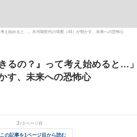
いまさら聞け
考え始めると…」氷河期世代の壇蜜（44）が明かす、未来への恐怖心
手が証言した“NPB聞...
「クマが悪者扱いされているの
きるの？』って考え始めると…
明かす、未来への恐怖心
もっと見る
3
/3
ページ目
カー日本代表・森保一監督...
この記事を1ページ目から読む