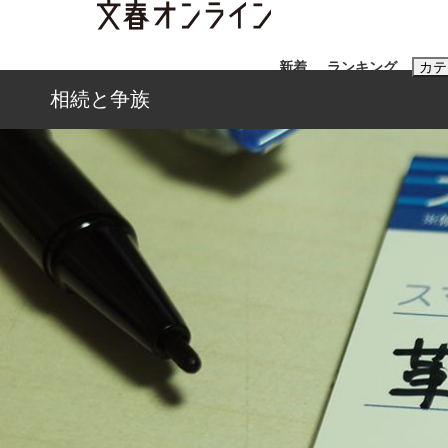
新着
ランキング
カテ
相続と争族
スクープ
ニュー
おすすめのキ
#藤田晋
#三
#玉木雄一郎
「90%は失敗する。でも…」本田圭佑が初め
終戦から81年