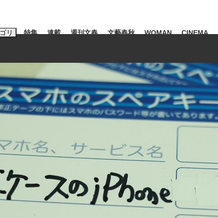
ゴリ
特集
連載
週刊文春
文藝春秋
WOMAN
CINEMA
キーワード入力
ス
エンタメ
ライフ
ビジネス
ーワードタグ一覧
山凌輝
#高市早苗
#後藤真希
#森岡毅
#城彰二
#内田有紀
観る将棋、読
#亀和田武
て明かした日本代表監督に...
「最悪の空気のまま解散」W