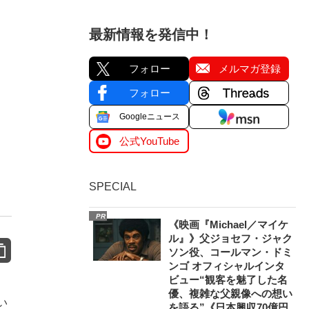
最新情報を発信中！
フォロー
メルマガ登録
フォロー
Googleニュース
公式YouTube
SPECIAL
PR
《映画『Michael／マイケ
ル』》父ジョセフ・ジャク
ソン役、コールマン・ドミ
ンゴ オフィシャルインタ
ビュー“観客を魅了した名
優、複雑な父親像への想い
い
を語る”《日本興収70億円