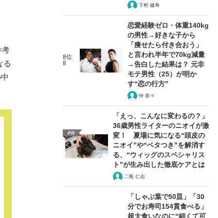
下村 健寿
恋愛経験ゼロ・体重140kg
の男性→好きな子から
「痩せたら付き合おう」
参考
と言われ半年で70kg減量
8位
なる
8
→告白した結果は？ 元非
モテ男性（25）が明か
の中
す“恋の行方”
仲 奈々
「えっ、こんなに変わるの？」
36歳男性ライターのニオイが激
PR
変！ 夏場に気になる“頭皮の
ニオイ”や“ベタつき”を解消す
る、“ウィッグのスペシャリス
ト”が生み出した徹底ケアとは
二瓶 仁志
「しゃぶ葉で50皿」「30
分でお寿司154貫食べる」
超大食いなのに“細くて可