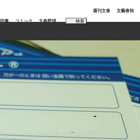
週刊文春
文藝春秋
読書
コミック
文春野球
検索
電子版
PLUS
インタビュー
読書
#松田聖子
む将棋
BC日本代表“敗戦”の真実 選手が明かす...