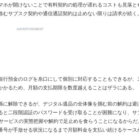
マホが開けないことで有料契約の処理が遅れるコストも見落と
絡むサブスク契約や通信通話契約は止めない限りは請求が続く
ADVERTISEMENT
銀行預金のログを糸口にして個別に対応することもできるが、
かかるため、月額の支払期限を数度越えることはザラにある。
係に解除できるが、デジタル遺品の全体像を掴む前の解約は避
ると二段階認証のパスワードを受け取ることが困難になり、サ
るサービスの実態把握や解約で足止めを食らうことになるからだ
番号が手放せる状況になるまで月額料金を支払い続けるケース