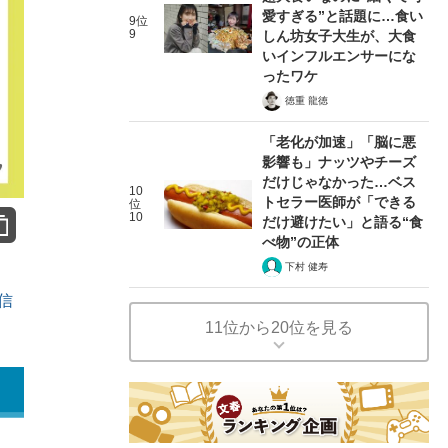
愛すぎる”と話題に…食い
9位
9
しん坊女子大生が、大食
いインフルエンサーにな
ったワケ
徳重 龍徳
「老化が加速」「脳に悪
影響も」ナッツやチーズ
だけじゃなかった…ベス
10
トセラー医師が「できる
位
10
だけ避けたい」と語る“食
べ物”の正体
下村 健寿
信
11位から20位を見る