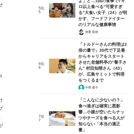
よ」と…1回の食事で7キ
せ
ロ以上食べる“可愛すぎ
5位
5
る”大食い女子（24）が明
。
かす、フードファイター
のリアルな健康事情
徳重 龍徳
「トルドーさんの料理は2
倍の量で」30代で下足番
からキャリアをスタート
させた老舗料亭の“養子さ
6位
6
ん” 村田知晴さん（43）
が、広島サミットで料理
ス
をつくるまで
中岡 愛子
け
「こんなに少ないの？」
食べ過ぎは確実に悪影
ブ
響…小腹が空いたらナッ
。
7位
ツやチーズを食べる人が
7
知らない「本当の適正
が
量」