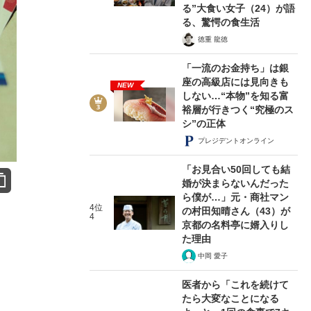
る”大食い女子（24）が語
る、驚愕の食生活
徳重 龍徳
「一流のお金持ち」は銀
座の高級店には見向きも
NEW
しない…“本物”を知る富
裕層が行きつく“究極のス
シ”の正体
プレジデントオンライン
「お見合い50回しても結
婚が決まらないんだった
ら僕が…」元・商社マン
4位
の村田知晴さん（43）が
4
京都の名料亭に婿入りし
た理由
中岡 愛子
医者から「これを続けて
たら大変なことになる