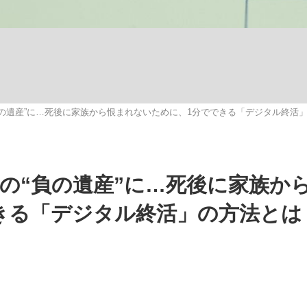
いまさら聞け
負の遺産”に…死後に家族から恨まれないために、1分でできる「デジタル終活
手が証言した“NPB聞...
「クマが悪者扱いされているの
超の“負の遺産”に…死後に家族か
きる「デジタル終活」の方法とは
もっと見る
カー日本代表・森保一監督...