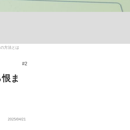
ない資産運用のすべて
」の方法とは
が悲しい」『北の国から』倉本聰氏（91...
#2
ら恨ま
2025/04/21