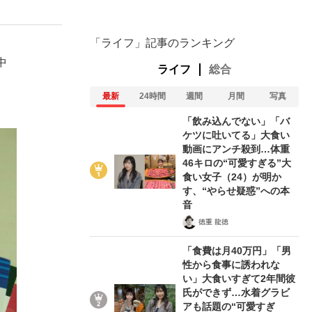
「ライフ」記事のランキング
中
ライフ
総合
最新
24時間
週間
月間
写真
「飲み込んでない」「バ
ケツに吐いてる」大食い
動画にアンチ殺到…体重
46キロの“可愛すぎる”大
食い女子（24）が明か
す、“やらせ疑惑”への本
音
徳重 龍徳
「食費は月40万円」「男
性から食事に誘われな
い」大食いすぎて2年間彼
氏ができず…水着グラビ
アも話題の“可愛すぎ