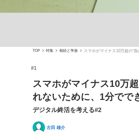
TOP
特集
相続と争族
スマホがマイナス10万超の“
「敗因分析は一切聞かれなかった」侍ジャパン選
キングの誕生を、目撃せよ。
#1
スマホがマイナス10万
れないために、1分でで
the Style
デジタル終活を考える#2
古田 雄介
「目標達成できなかったからと言って…」サッ