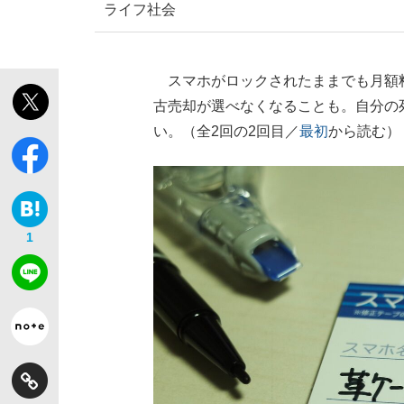
ライフ
社会
スマホがロックされたままでも月額
古売却が選べなくなることも。自分の
い。（全2回の2回目／
最初
から読む）
1