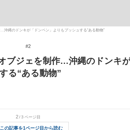
いまさら聞け
…沖縄のドンキが「ドンペン」よりもプッシュする“ある動物”
#2
手が証言した“NPB聞...
「クマが悪者扱いされているの
オブジェを制作…沖縄のドンキ
する“ある動物”
もっと見る
2
/3
ページ目
カー日本代表・森保一監督...
この記事を1ページ目から読む