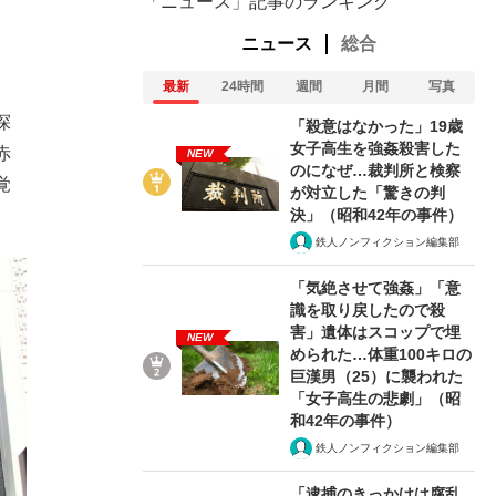
「ニュース」記事のランキング
ニュース
総合
最新
24時間
週間
月間
写真
探
「殺意はなかった」19歳
女子高生を強姦殺害した
赤
NEW
のになぜ…裁判所と検察
覚
が対立した「驚きの判
決」（昭和42年の事件）
。
鉄人ノンフィクション編集部
「気絶させて強姦」「意
識を取り戻したので殺
害」遺体はスコップで埋
NEW
められた…体重100キロの
巨漢男（25）に襲われた
「女子高生の悲劇」（昭
和42年の事件）
鉄人ノンフィクション編集部
「逮捕のきっかけは腐乱