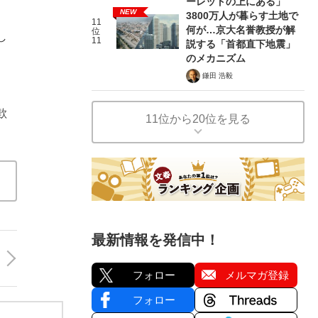
ーレットの上にある」
NEW
3800万人が暮らす土地で
11
何が…京大名誉教授が解
位
し
11
説する「首都直下地震」
のメカニズム
鎌田 浩毅
歓
11位から20位を見る
最新情報を発信中！
フォロー
メルマガ登録
フォロー