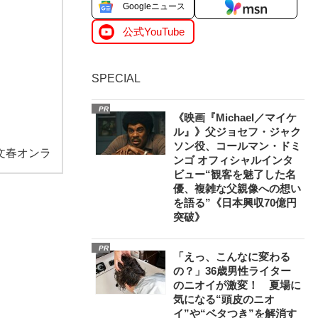
Googleニュース
公式YouTube
SPECIAL
PR
《映画『Michael／マイケ
ル』》父ジョセフ・ジャク
ソン役、コールマン・ドミ
文春オンラ
ンゴ オフィシャルインタ
ビュー“観客を魅了した名
優、複雑な父親像への想い
を語る”《日本興収70億円
突破》
PR
「えっ、こんなに変わる
の？」36歳男性ライター
のニオイが激変！ 夏場に
気になる“頭皮のニオ
イ”や“ベタつき”を解消す