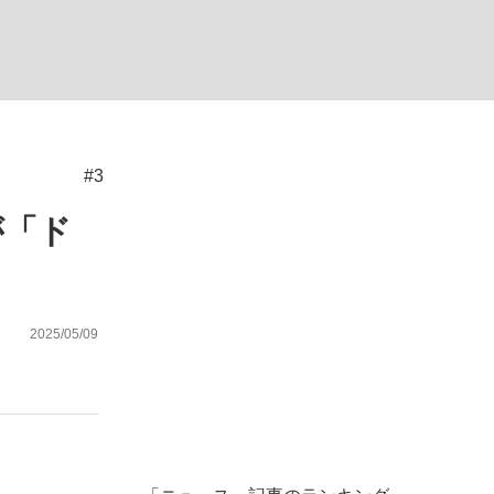
ない資産運用のすべて
#3
が悲しい」『北の国から』倉本聰氏（91...
が「ド
2025/05/09