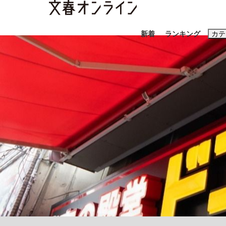
新着
ランキング
カテ
スクープ
ニュー
おすすめのキ
#藤田晋
#三
#玉木雄一郎
「90%は失敗する。でも…」本田圭佑が初め
終戦から81年