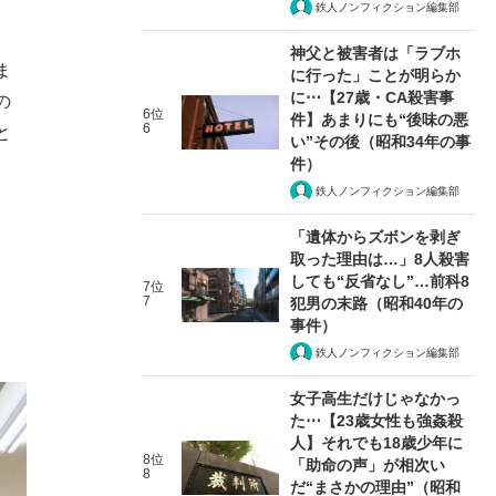
鉄人ノンフィクション編集部
神父と被害者は「ラブホ
ま
に行った」ことが明らか
に⋯【27歳・CA殺害事
の
6位
件】あまりにも“後味の悪
6
と
い”その後（昭和34年の事
件）
鉄人ノンフィクション編集部
「遺体からズボンを剥ぎ
取った理由は…」8人殺害
しても“反省なし”…前科8
7位
7
犯男の末路（昭和40年の
事件）
鉄人ノンフィクション編集部
女子高生だけじゃなかっ
た⋯【23歳女性も強姦殺
人】それでも18歳少年に
8位
「助命の声」が相次い
8
だ“まさかの理由”（昭和