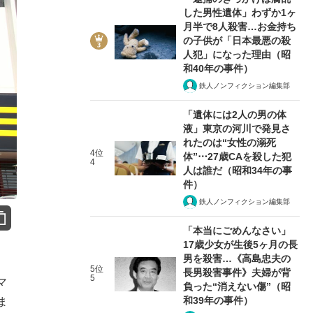
した男性遺体」わずか1ヶ
月半で8人殺害…お金持ち
の子供が「日本最悪の殺
人犯」になった理由（昭
和40年の事件）
鉄人ノンフィクション編集部
「遺体には2人の男の体
液」東京の河川で発見さ
れたのは“女性の溺死
4位
体”⋯27歳CAを殺した犯
4
人は誰だ（昭和34年の事
件）
鉄人ノンフィクション編集部
「本当にごめんなさい」
17歳少女が生後5ヶ月の長
男を殺害…《高島忠夫の
5位
長男殺害事件》夫婦が背
5
マ
負った“消えない傷”（昭
和39年の事件）
ま