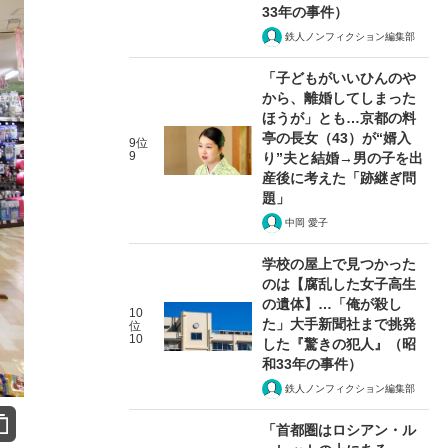
33年の事件）
鉄人ノンフィクション編集部
「子どもがいいひんのや
から、離婚してしまった
ほうが」とも…京都の料
亭の長女（43）が“婿入
9位
9
り”夫と結婚→男の子を出
産後に考えた「跡継ぎ問
題」
中岡 愛子
学校の屋上で見つかった
のは【腐乱した女子高生
の遺体】…「俺が殺し
10
た」大手新聞社まで挑発
位
10
した『驚きの犯人』（昭
和33年の事件）
鉄人ノンフィクション編集部
「首都圏はロシアン・ル