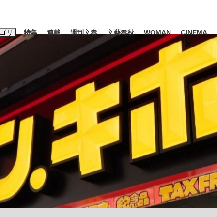
ゴリ
特集
連載
週刊文春
文藝春秋
WOMAN
CINEMA
キーワード入力
ス
エンタメ
ライフ
ビジネス
ーワードタグ一覧
山凌輝
#高市早苗
#後藤真希
#森岡毅
#城彰二
#内田有紀
観る将棋、読
#亀和田武
て明かした日本代表監督に...
「最悪の空気のまま解散」W