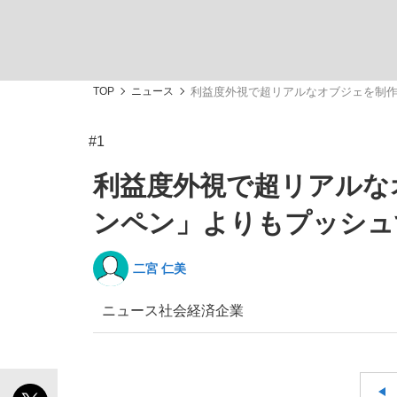
TOP
ニュース
利益度外視で超リアルなオブジェを制作
#1
「敗因分析は一切聞かれなかった」侍ジャパン選
キングの誕生を、目撃せよ。
利益度外視で超リアルな
ンペン」よりもプッシュ
二宮 仁美
the Style
ニュース
社会
経済
企業
「目標達成できなかったからと言って…」サッ