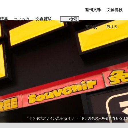
週刊文春
文藝春秋
読書
コミック
文春野球
検索
電子版
PLUS
インタビュー
読書
#松田聖子
む将棋
BC日本代表“敗戦”の真実 選手が明かす...