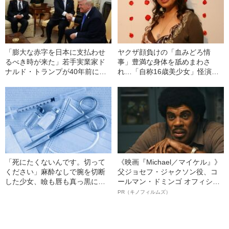
「膨大な赤字を日本に支払わせ
ヤクザ顔負けの「血みどろ情
るべき時が来た」若手実業家ド
事」豊満な身体を舐めまわさ
ナルド・トランプが40年前に提
れ…「自称16歳美少女」怪演
言していた“驚きの政策”
中、かたせ梨乃（69）の美しす
ぎる“熟れ方”
「死にたくないんです。切って
《映画『Michael／マイケル』》
ください」麻酔なしで腕を切断
父ジョセフ・ジャクソン役、コ
した少女、瞼も唇も真っ黒に腫
ールマン・ドミンゴ オフィシャ
れあがり「この仇、討って下さ
ルインタビュー“観客を魅了した
PR（キノフィルムズ）
い」と息絶えた少年…原爆投下
名優、複雑な父親像への想いを
直後に“広島の離島で起きていた
語る”《日本興収70億円突破》
知られざる被害の実情