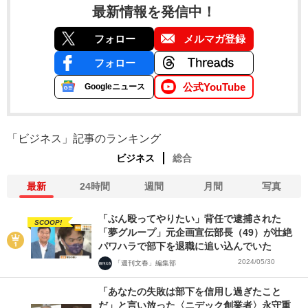
最新情報を発信中！
フォロー
メルマガ登録
フォロー
公式YouTube
Googleニュース
「ビジネス」記事のランキング
ビジネス
総合
最新
24時間
週間
月間
写真
「ぶん殴ってやりたい」背任で逮捕された
SCOOP!
「夢グループ」元企画宣伝部長（49）が壮絶
パワハラで部下を退職に追い込んでいた
2024/05/30
「週刊文春」編集部
「あなたの失敗は部下を信用し過ぎたこと
だ」と言い放った〈ニデック創業者〉永守重