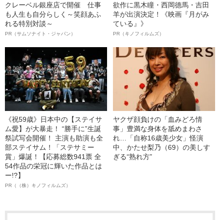
クレーベル銀座店で開催 仕事
欲作に黒木瞳・西岡德馬・吉田
も人生も自分らしく～笑顔あふ
羊が出演決定！《映画『月がみ
れる特別対談～
ている』》
PR（サムソナイト・ジャパン）
PR（キノフィルムズ）
《祝59歳》日本中の【ステイサ
ヤクザ顔負けの「血みどろ情
ム愛】が大暴走！ “勝手に”生誕
事」豊満な身体を舐めまわさ
祭試写会開催！ 主演も助演も全
れ…「自称16歳美少女」怪演
部ステイサム！「ステサミー
中、かたせ梨乃（69）の美しす
賞」爆誕！【応募総数941票 全
ぎる“熟れ方”
54作品の栄冠に輝いた作品とは
ー!?】
PR（（株）キノフィルムズ）