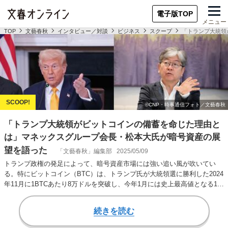
電子版TOP
メニュー
TOP
文藝春秋
インタビュー／対談
ビジネス
スクープ
「トランプ大統領
「トランプ大統領がビットコインの備蓄を命じた理由と
は」マネックスグループ会長・松本大氏が暗号資産の展
望を語った
「文藝春秋」編集部
2025/05/09
トランプ政権の発足によって、暗号資産市場には強い追い風が吹いてい
る。特にビットコイン（BTC）は、トランプ氏が大統領選に勝利した2024
年11月に1BTCあたり8万ドルを突破し、今年1月には史上最高値となる10
万9…
続きを読む