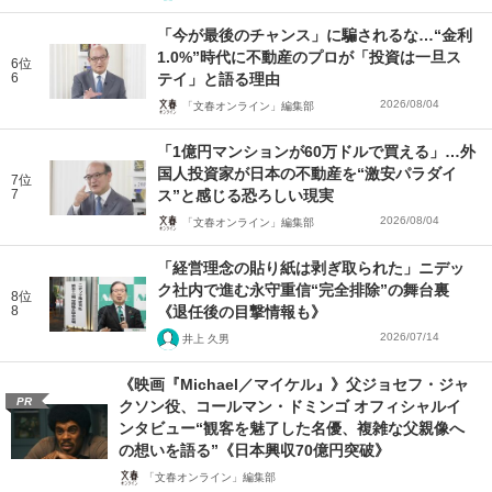
「今が最後のチャンス」に騙されるな…“金利
1.0%”時代に不動産のプロが「投資は一旦ス
6位
6
テイ」と語る理由
2026/08/04
「文春オンライン」編集部
「1億円マンションが60万ドルで買える」…外
国人投資家が日本の不動産を“激安パラダイ
7位
7
ス”と感じる恐ろしい現実
2026/08/04
「文春オンライン」編集部
「経営理念の貼り紙は剥ぎ取られた」ニデッ
ク社内で進む永守重信“完全排除”の舞台裏
8位
8
《退任後の目撃情報も》
2026/07/14
井上 久男
《映画『Michael／マイケル』》父ジョセフ・ジャ
PR
クソン役、コールマン・ドミンゴ オフィシャルイ
ンタビュー“観客を魅了した名優、複雑な父親像へ
の想いを語る”《日本興収70億円突破》
「文春オンライン」編集部