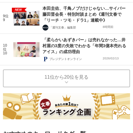
本田圭佑、千鳥ノブだけじゃない…サイバー
NEW
藤田晋会長・特別対談まとめ《週刊文春で
9位
9
「リーチ・ツモ・ドラ1」連載中》
8時間前
「週刊文春」編集部
「柔らかいあずきバー」は売れなかった…井
10
村屋の3度の失敗でわかる「年間3億本売れる
位
アイス」の成功理由
10
2026/02/13
プレジデントオンライン
11位から20位を見る