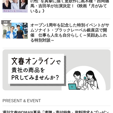
の性”を真摯に描く意欲作に黒木瞳・西岡德
馬・吉田羊が出演決定！《映画『月がみて
いる』》
PR
オープン1周年を記念した特別イベントがサ
ムソナイト・ブラックレーベル銀座店で開
催 仕事も人生も自分らしく～笑顔あふれ
る特別対談～
PRESENT & EVENT
週刊文春WOMAN夏号「遺贈・寄付特集」資料請求＆プレゼン