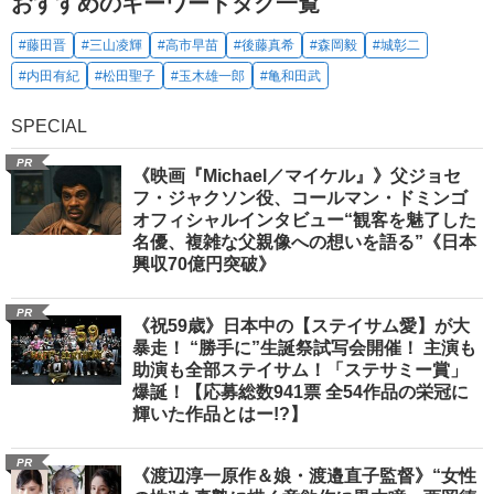
おすすめのキーワードタグ一覧
#藤田晋
#三山凌輝
#高市早苗
#後藤真希
#森岡毅
#城彰二
#内田有紀
#松田聖子
#玉木雄一郎
#亀和田武
SPECIAL
PR
《映画『Michael／マイケル』》父ジョセ
フ・ジャクソン役、コールマン・ドミンゴ
オフィシャルインタビュー“観客を魅了した
名優、複雑な父親像への想いを語る”《日本
興収70億円突破》
PR
《祝59歳》日本中の【ステイサム愛】が大
暴走！ “勝手に”生誕祭試写会開催！ 主演も
助演も全部ステイサム！「ステサミー賞」
爆誕！【応募総数941票 全54作品の栄冠に
輝いた作品とはー!?】
PR
《渡辺淳一原作＆娘・渡邉直子監督》“女性