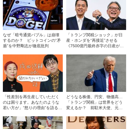
なぜ「暗号通貨バブル」は崩壊
「トランプ関税ショック」が日
するのか？ ビットコインの“矛
産・ホンダを“再接近”させる
盾”を中野剛志が徹底批判
《7500億円最終赤字の日産が持
て余す米国工場をホンダが活用
して…》
「性差別を再生産していただく
どうなる株価、円安、物価高…
のは困ります。あなたのような
「トランプ関税」は世界をどう
若い方が」“怒りの理由”を語る上
変えるか？ 前駐米大使、元為
野千鶴子氏に成田悠輔氏の返答
替ディーラー、“伝説のコンサ
は？
ル”らが徹底解説