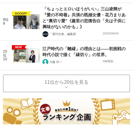
「ちょっとエロいほうがいい」三山凌輝が
SCOOP!
『愛の不時着』共演の既婚女優・花乃まりあ
9位
と“裏切り愛”《趣里の悲痛告白「夫は子供に
9
興味がないのかも」》
2026/08/04
「週刊文春」編集部
NEW
江戸時代の「離縁」の理由とは――初挑戦の
10
時代小説で描く「縁切り」の世界。
位
10
5時間前
川越 宗一
11位から20位を見る