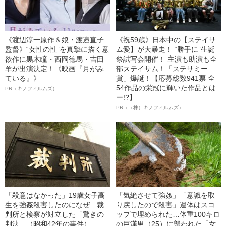
《渡辺淳一原作＆娘・渡邉直子
《祝59歳》日本中の【ステイサ
監督》“女性の性”を真摯に描く意
ム愛】が大暴走！ “勝手に”生誕
欲作に黒木瞳・西岡德馬・吉田
祭試写会開催！ 主演も助演も全
羊が出演決定！《映画『月がみ
部ステイサム！「ステサミー
ている』》
賞」爆誕！【応募総数941票 全
54作品の栄冠に輝いた作品とは
PR（キノフィルムズ）
ー!?】
PR（（株）キノフィルムズ）
「殺意はなかった」19歳女子高
「気絶させて強姦」「意識を取
生を強姦殺害したのになぜ…裁
り戻したので殺害」遺体はスコ
判所と検察が対立した「驚きの
ップで埋められた…体重100キロ
判決」（昭和42年の事件）
の巨漢男（25）に襲われた「女