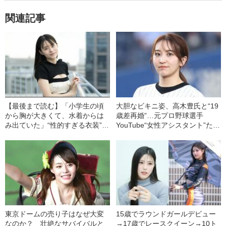
関連記事
【最後まで読む】「小学生の頃
大胆なビキニ姿、高木豊氏と“19
から胸が大きくて、水着からは
歳差再婚”…元プロ野球選手
み出ていた」“性的すぎる衣装”で
YouTube“女性アシスタント”たち
話題になった元ビール売り子が
の人気とギャラ
語る、グラビアを始めた経緯と
炎上騒動の裏側
東京ドームの売り子はなぜ大変
15歳でラウンドガールデビュー
なのか？ 壮絶なサバイバルと
→17歳でレースクイーン→10ト