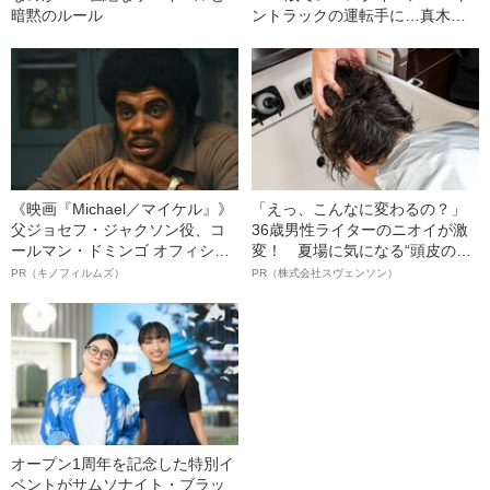
暗黙のルール
ントラックの運転手に…真木し
おり（24）が明かす“波乱万
丈”人生
《映画『Michael／マイケル』》
「えっ、こんなに変わるの？」
父ジョセフ・ジャクソン役、コ
36歳男性ライターのニオイが激
ールマン・ドミンゴ オフィシャ
変！ 夏場に気になる“頭皮のニ
ルインタビュー“観客を魅了した
オイ”や“ベタつき”を解消す
PR（キノフィルムズ）
PR（株式会社スヴェンソン）
名優、複雑な父親像への想いを
る、“ウィッグのスペシャリス
語る”《日本興収70億円突破》
ト”が生み出した徹底ケアとは
オープン1周年を記念した特別イ
ベントがサムソナイト・ブラッ