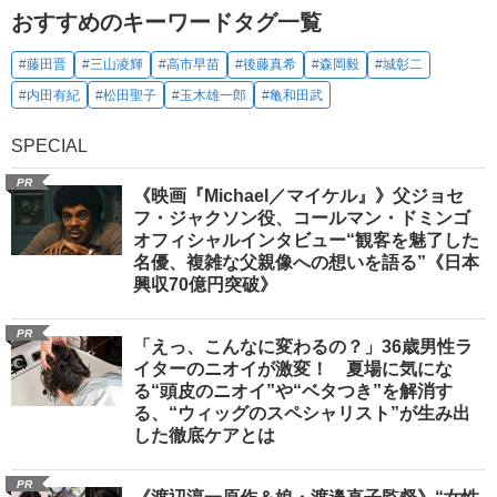
おすすめのキーワードタグ一覧
#藤田晋
#三山凌輝
#高市早苗
#後藤真希
#森岡毅
#城彰二
#内田有紀
#松田聖子
#玉木雄一郎
#亀和田武
SPECIAL
PR
《映画『Michael／マイケル』》父ジョセ
フ・ジャクソン役、コールマン・ドミンゴ
オフィシャルインタビュー“観客を魅了した
名優、複雑な父親像への想いを語る”《日本
興収70億円突破》
PR
「えっ、こんなに変わるの？」36歳男性ラ
イターのニオイが激変！ 夏場に気にな
る“頭皮のニオイ”や“ベタつき”を解消す
る、“ウィッグのスペシャリスト”が生み出
した徹底ケアとは
PR