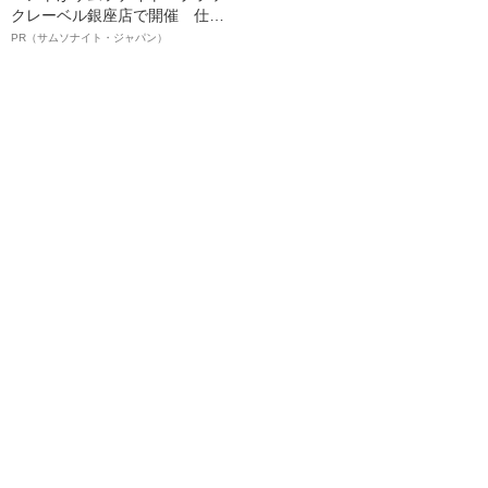
クレーベル銀座店で開催 仕事
も人生も自分らしく～笑顔あふ
PR（サムソナイト・ジャパン）
れる特別対談～