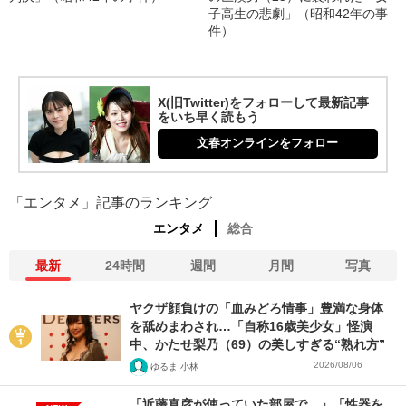
子高生の悲劇」（昭和42年の事
件）
X(旧Twitter)をフォローして最新記事
をいち早く読もう
文春オンラインをフォロー
「エンタメ」記事のランキング
エンタメ
総合
最新
24時間
週間
月間
写真
ヤクザ顔負けの「血みどろ情事」豊満な身体
を舐めまわされ…「自称16歳美少女」怪演
中、かたせ梨乃（69）の美しすぎる“熟れ方”
2026/08/06
ゆるま 小林
「近藤真彦が使っていた部屋で…」「性器を