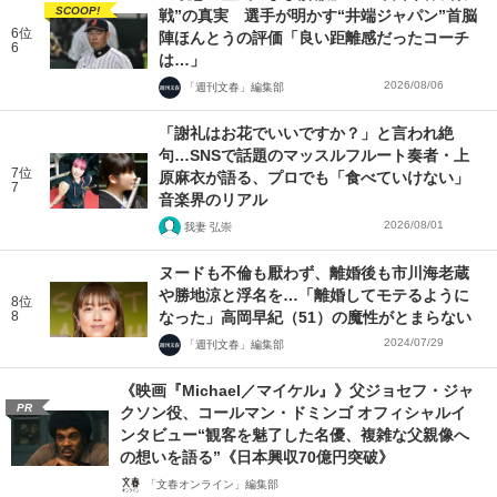
SCOOP!
戦”の真実 選手が明かす“井端ジャパン”首脳
6位
陣ほんとうの評価「良い距離感だったコーチ
6
は…」
2026/08/06
「週刊文春」編集部
「謝礼はお花でいいですか？」と言われ絶
句…SNSで話題のマッスルフルート奏者・上
7位
原麻衣が語る、プロでも「食べていけない」
7
音楽界のリアル
2026/08/01
我妻 弘崇
ヌードも不倫も厭わず、離婚後も市川海老蔵
や勝地涼と浮名を…「離婚してモテるように
8位
8
なった」高岡早紀（51）の魔性がとまらない
2024/07/29
「週刊文春」編集部
《映画『Michael／マイケル』》父ジョセフ・ジャ
PR
クソン役、コールマン・ドミンゴ オフィシャルイ
ンタビュー“観客を魅了した名優、複雑な父親像へ
の想いを語る”《日本興収70億円突破》
「文春オンライン」編集部