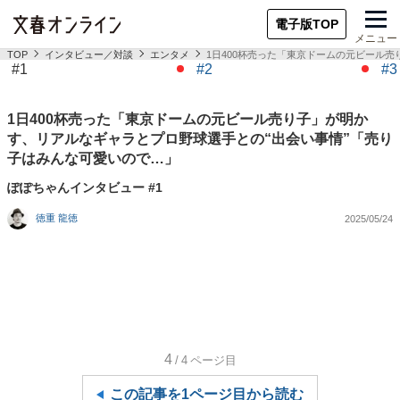
電子版TOP
メニュー
TOP
インタビュー／対談
エンタメ
1日400杯売った「東京ドームの元ビール
#1
#2
#3
1日400杯売った「東京ドームの元ビール売り子」が明か
す、リアルなギャラとプロ野球選手との“出会い事情”「売り
子はみんな可愛いので…」
ぽぽちゃんインタビュー #1
徳重 龍徳
2025/05/24
4
/4
ページ目
この記事を1ページ目から読む