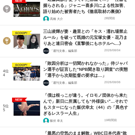
NEW
握らされる」ジャニー喜多川による性加害、
語り始めた被害者たち《徹底取材の裏側》
2時間前
髙橋 大介
三山凌輝が妻・趣里との「キス・濡れ場禁止
SCOOP!
ルール」を破って既婚の元宝塚女優・花乃ま
りあと連日密会《直撃後にもホテルへ…》
2026/08/04
「週刊文春」編集部
「敗因分析は一切聞かれなかった」侍ジャパ
SCOOP!
ン選手が証言した“NPB聞き取り調査”の実態
4位
4
「選手から次期監督の要求は…」
2026/08/06
「週刊文春」編集部
「僕は根っこが違う。イロモノ団体から来た
NEW
んで」新日に所属しても“外様扱い”…それで
5位
もスターになった飯伏幸太（44）の「異色す
5
ぎるレスラー人生」
19時間前
飯伏 幸太
「最悪の空気のまま解散」WBC日本代表“敗