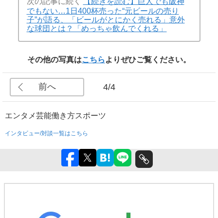
次の記事に続く
【続きを読む】巨人でも阪神
でもない…1日400杯売った“元ビールの売り
子”が語る、「ビールがとにかく売れる」意外
な球団とは？「めっちゃ飲んでくれる」
その他の写真は
こちら
よりぜひご覧ください。
前へ
4/4
エンタメ
芸能
働き方
スポーツ
インタビュー/対談一覧はこちら