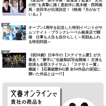
《渡辺淳一原作＆娘・渡邉直子監督》“女性
の性”を真摯に描く意欲作に黒木瞳・西岡德
馬・吉田羊が出演決定！《映画『月がみて
いる』》
PR
オープン1周年を記念した特別イベントがサ
ムソナイト・ブラックレーベル銀座店で開
催 仕事も人生も自分らしく～笑顔あふれ
る特別対談～
PR
《祝59歳》日本中の【ステイサム愛】が大
暴走！ “勝手に”生誕祭試写会開催！ 主演も
助演も全部ステイサム！「ステサミー賞」
爆誕！【応募総数941票 全54作品の栄冠に
輝いた作品とはー!?】