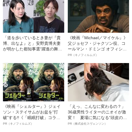
「道を歩いているとき妻が『貴
《映画『Michael／マイケル』》
博、出なよ』と」安野貴博夫妻
父ジョセフ・ジャクソン役、コ
が明かした都知事選“躍進の舞台
ールマン・ドミンゴ オフィシャ
裏”
ルインタビュー“観客を魅了した
PR（キノフィルムズ）
名優、複雑な父親像への想いを
語る”《日本興収70億円突破》
《映画『シェルター』》ジェイ
「えっ、こんなに変わるの？」
ソン・ステイサムがお盆を“打
36歳男性ライターのニオイが激
破”する!!《「眠眠打破」コラ
変！ 夏場に気になる“頭皮のニ
ボ》
オイ”や“ベタつき”を解消す
PR（キノフィルムズ）
PR（株式会社スヴェンソン）
る、“ウィッグのスペシャリス