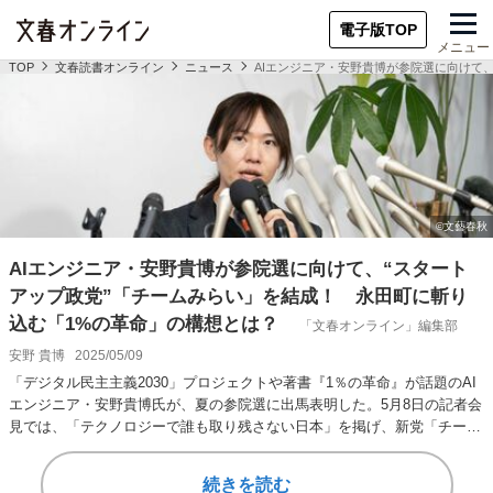
電子版TOP
メニュー
TOP
文春読書オンライン
ニュース
AIエンジニア・安野貴博が参院選に向けて
AIエンジニア・安野貴博が参院選に向けて、“スタート
アップ政党”「チームみらい」を結成！ 永田町に斬り
込む「1%の革命」の構想とは？
「文春オンライン」編集部
安野 貴博
2025/05/09
「デジタル民主主義2030」プロジェクトや著書『1％の革命』が話題のAI
エンジニア・安野貴博氏が、夏の参院選に出馬表明した。5月8日の記者会
見では、「テクノロジーで誰も取り残さない日本」を掲げ、新党「チーム
みらい」で…
続きを読む