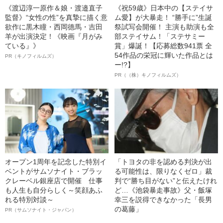
《渡辺淳一原作＆娘・渡邉直子
《祝59歳》日本中の【ステイサ
監督》“女性の性”を真摯に描く意
ム愛】が大暴走！ “勝手に”生誕
欲作に黒木瞳・西岡德馬・吉田
祭試写会開催！ 主演も助演も全
羊が出演決定！《映画『月がみ
部ステイサム！「ステサミー
ている』》
賞」爆誕！【応募総数941票 全
54作品の栄冠に輝いた作品とは
PR（キノフィルムズ）
ー!?】
PR（（株）キノフィルムズ）
オープン1周年を記念した特別イ
「トヨタの非を認める判決が出
ベントがサムソナイト・ブラッ
る可能性は、限りなくゼロ」裁
クレーベル銀座店で開催 仕事
判で“勝ち目がない”と伝えたけれ
も人生も自分らしく～笑顔あふ
ど…《池袋暴走事故》父・飯塚
れる特別対談～
幸三を説得できなかった「長男
の葛藤」
PR（サムソナイト・ジャパン）