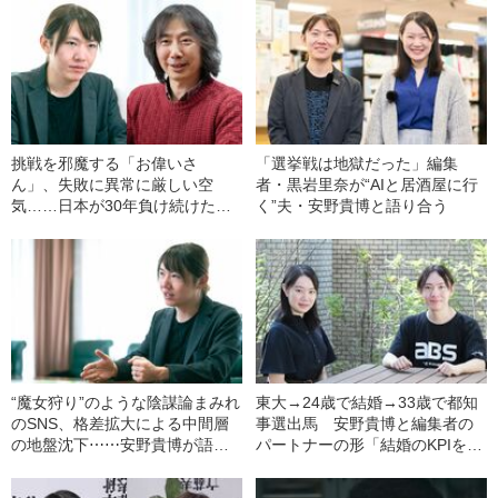
挑戦を邪魔する「お偉いさ
「選挙戦は地獄だった」編集
ん」、失敗に異常に厳しい空
者・黒岩里奈が“AIと居酒屋に行
気……日本が30年負け続けた根
く”夫・安野貴博と語り合う
本要因を日米のエンジニアが解
きほぐす
“魔女狩り”のような陰謀論まみれ
東大→24歳で結婚→33歳で都知
のSNS、格差拡大による中間層
事選出馬 安野貴博と編集者の
の地盤沈下⋯⋯安野貴博が語る
パートナーの形「結婚のKPIを設
「テクノロジーの力で民主主義
定し毎週シグナルを測ってい
は再建できるのか？」
た」