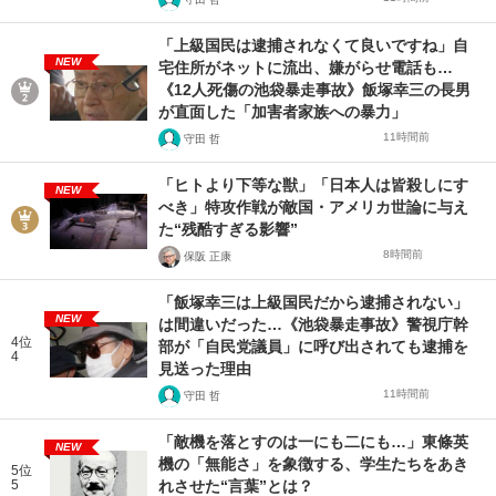
「上級国民は逮捕されなくて良いですね」自
NEW
宅住所がネットに流出、嫌がらせ電話も…
《12人死傷の池袋暴走事故》飯塚幸三の長男
が直面した「加害者家族への暴力」
11時間前
守田 哲
「ヒトより下等な獣」「日本人は皆殺しにす
NEW
べき」特攻作戦が敵国・アメリカ世論に与え
た“残酷すぎる影響”
8時間前
保阪 正康
「飯塚幸三は上級国民だから逮捕されない」
NEW
は間違いだった…《池袋暴走事故》警視庁幹
4位
部が「自民党議員」に呼び出されても逮捕を
4
見送った理由
11時間前
守田 哲
「敵機を落とすのは一にも二にも…」東條英
NEW
機の「無能さ」を象徴する、学生たちをあき
5位
5
れさせた“言葉”とは？