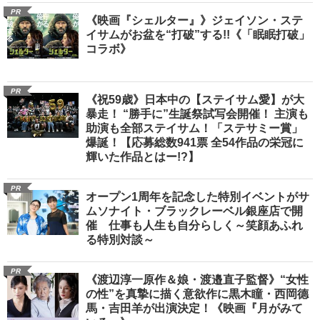
PR
《映画『シェルター』》ジェイソン・ステ
イサムがお盆を“打破”する!!《「眠眠打破」
コラボ》
PR
《祝59歳》日本中の【ステイサム愛】が大
暴走！ “勝手に”生誕祭試写会開催！ 主演も
助演も全部ステイサム！「ステサミー賞」
爆誕！【応募総数941票 全54作品の栄冠に
輝いた作品とはー!?】
PR
オープン1周年を記念した特別イベントがサ
ムソナイト・ブラックレーベル銀座店で開
催 仕事も人生も自分らしく～笑顔あふれ
る特別対談～
PR
《渡辺淳一原作＆娘・渡邉直子監督》“女性
の性”を真摯に描く意欲作に黒木瞳・西岡德
馬・吉田羊が出演決定！《映画『月がみて