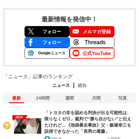
最新情報を発信中！
フォロー
メルマガ登録
フォロー
公式YouTube
Googleニュース
「ニュース」記事のランキング
ニュース
総合
最新
24時間
週間
月間
写真
「トヨタの非を認める判決が出る可能性は、
NEW
限りなくゼロ」裁判で“勝ち目がない”と伝え
たけれど…《池袋暴走事故》父・飯塚幸三を
説得できなかった「長男の葛藤」
11時間前
守田 哲