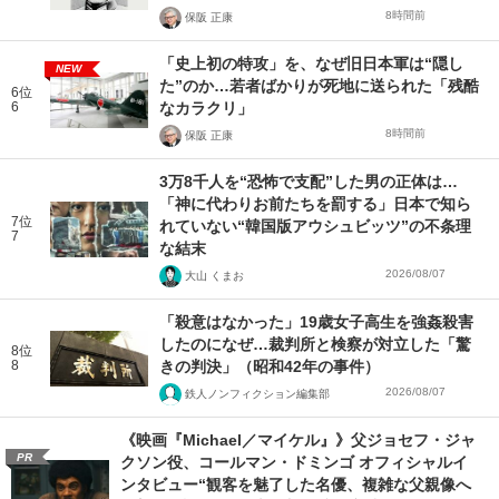
8時間前
保阪 正康
「史上初の特攻」を、なぜ旧日本軍は“隠し
NEW
た”のか…若者ばかりが死地に送られた「残酷
6位
6
なカラクリ」
8時間前
保阪 正康
3万8千人を“恐怖で支配”した男の正体は…
「神に代わりお前たちを罰する」日本で知ら
7位
れていない“韓国版アウシュビッツ”の不条理
7
な結末
2026/08/07
大山 くまお
「殺意はなかった」19歳女子高生を強姦殺害
したのになぜ…裁判所と検察が対立した「驚
8位
8
きの判決」（昭和42年の事件）
2026/08/07
鉄人ノンフィクション編集部
《映画『Michael／マイケル』》父ジョセフ・ジャ
PR
クソン役、コールマン・ドミンゴ オフィシャルイ
ンタビュー“観客を魅了した名優、複雑な父親像へ