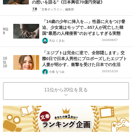
の想いを語る”《日本興収70億円突破》
「文春オンライン」編集部
「14歳の少年に挿入を…」性器に火をつけ脅
迫、少女達はモップで…657人が死亡した韓
9位
9
国“最悪の人権侵害”のおぞましすぎる実態
2026/08/07
大山 くまお
「エジプトは完全に逆で、全部隠します」交
10
際0日で日本人男性にプロポーズしたエジプト
位
人妻が明かす、衝撃を受けた日本での生活
10
2023/12/16
小泉 なつみ
11位から20位を見る