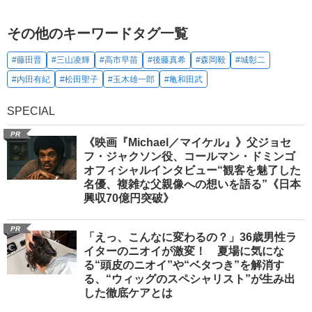
その他のキーワードタグ一覧
#藤田晋
#三山凌輝
#高市早苗
#後藤真希
#森岡毅
#城彰二
#内田有紀
#松田聖子
#玉木雄一郎
#亀和田武
SPECIAL
PR
《映画『Michael／マイケル』》父ジョセ
フ・ジャクソン役、コールマン・ドミンゴ
オフィシャルインタビュー“観客を魅了した
名優、複雑な父親像への想いを語る”《日本
興収70億円突破》
PR
「えっ、こんなに変わるの？」36歳男性ラ
イターのニオイが激変！ 夏場に気にな
る“頭皮のニオイ”や“ベタつき”を解消す
る、“ウィッグのスペシャリスト”が生み出
した徹底ケアとは