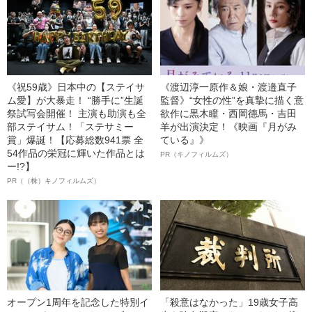
《祝59歳》日本中の【ステイサ
《渡辺淳一原作＆娘・渡邉直子
ム愛】が大暴走！ “勝手に”生誕
監督》“女性の性”を真摯に描く意
祭試写会開催！ 主演も助演も全
欲作に黒木瞳・西岡德馬・吉田
部ステイサム！「ステサミー
羊が出演決定！《映画『月がみ
賞」爆誕！【応募総数941票 全
ている』》
54作品の栄冠に輝いた作品とは
PR（キノフィルムズ）
ー!?】
PR（（株）キノフィルムズ）
オープン1周年を記念した特別イ
「殺意はなかった」19歳女子高