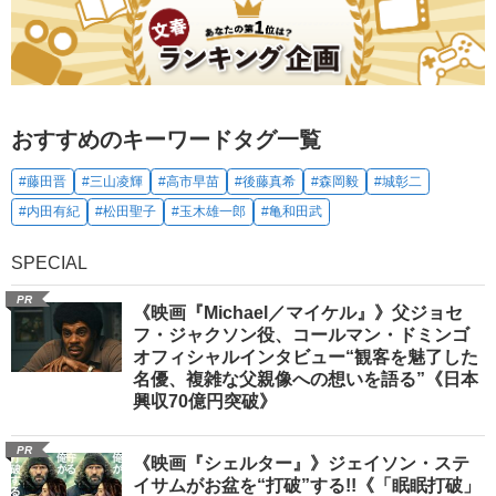
おすすめのキーワードタグ一覧
#藤田晋
#三山凌輝
#高市早苗
#後藤真希
#森岡毅
#城彰二
#内田有紀
#松田聖子
#玉木雄一郎
#亀和田武
SPECIAL
PR
《映画『Michael／マイケル』》父ジョセ
フ・ジャクソン役、コールマン・ドミンゴ
オフィシャルインタビュー“観客を魅了した
名優、複雑な父親像への想いを語る”《日本
興収70億円突破》
PR
《映画『シェルター』》ジェイソン・ステ
イサムがお盆を“打破”する!!《「眠眠打破」