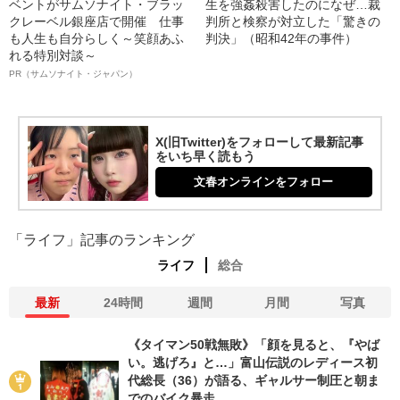
ベントがサムソナイト・ブラッ
生を強姦殺害したのになぜ…裁
クレーベル銀座店で開催 仕事
判所と検察が対立した「驚きの
も人生も自分らしく～笑顔あふ
判決」（昭和42年の事件）
れる特別対談～
PR（サムソナイト・ジャパン）
X(旧Twitter)をフォローして最新記事
をいち早く読もう
文春オンラインをフォロー
「ライフ」記事のランキング
ライフ
総合
最新
24時間
週間
月間
写真
《タイマン50戦無敗》「顔を見ると、『やば
い。逃げろ』と…」富山伝説のレディース初
代総長（36）が語る、ギャルサー制圧と朝ま
でのバイク暴走