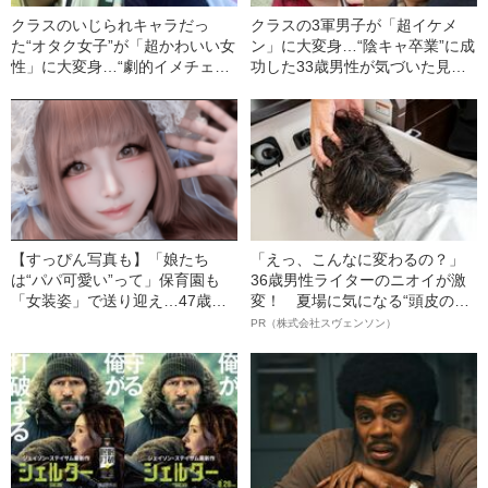
クラスのいじられキャラだっ
クラスの3軍男子が「超イケメ
た“オタク女子”が「超かわいい女
ン」に大変身…“陰キャ卒業”に成
性」に大変身…“劇的イメチェ
功した33歳男性が気づいた見た
ン”に成功した24歳インフルエン
目を整えることの大切さ「いい
サーが語る、学生時代の容姿コ
縁を引き寄せるための第一歩」
ンプレックス
【すっぴん写真も】「娘たち
「えっ、こんなに変わるの？」
は“パパ可愛い”って」保育園も
36歳男性ライターのニオイが激
「女装姿」で送り迎え…47歳の
変！ 夏場に気になる“頭皮のニ
おじさん→「可愛すぎるロリー
オイ”や“ベタつき”を解消す
PR（株式会社スヴェンソン）
タ美女」に変身した理由
る、“ウィッグのスペシャリス
ト”が生み出した徹底ケアとは