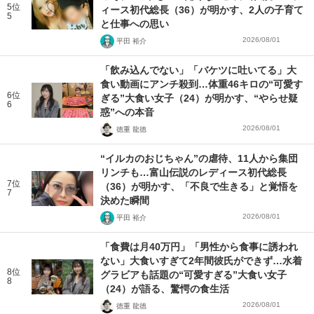
5位
ィース初代総長（36）が明かす、2人の子育て
5
と仕事への思い
2026/08/01
平田 裕介
「飲み込んでない」「バケツに吐いてる」大
食い動画にアンチ殺到…体重46キロの“可愛す
6位
ぎる”大食い女子（24）が明かす、“やらせ疑
6
惑”への本音
2026/08/01
徳重 龍徳
“イルカのおじちゃん”の虐待、11人から集団
リンチも…富山伝説のレディース初代総長
7位
（36）が明かす、「不良で生きる」と覚悟を
7
決めた瞬間
2026/08/01
平田 裕介
「食費は月40万円」「男性から食事に誘われ
ない」大食いすぎて2年間彼氏ができず…水着
8位
グラビアも話題の“可愛すぎる”大食い女子
8
（24）が語る、驚愕の食生活
2026/08/01
徳重 龍徳