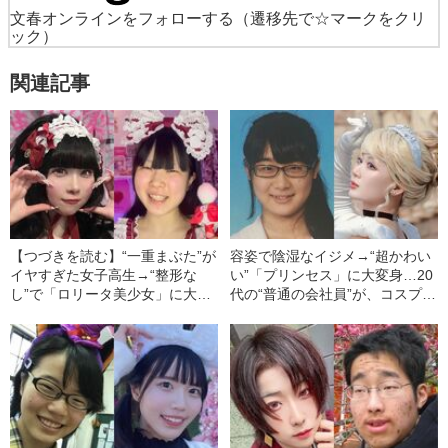
文春オンラインをフォローする
（遷移先で☆マークをクリ
ック）
関連記事
【つづきを読む】“一重まぶた”が
容姿で陰湿なイジメ→“超かわい
イヤすぎた女子高生→“整形な
い”「プリンセス」に大変身…20
し”で「ロリータ美少女」に大変
代の“普通の会社員”が、コスプレ
身…19歳インフルエンサーが明
のために努力を続けたワケ
かす、学生時代の容姿コンプレ
ックス