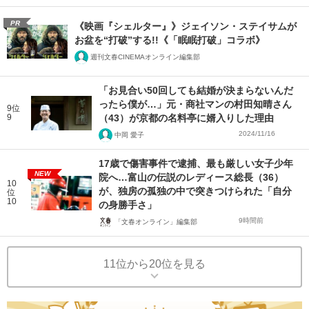
PR
《映画『シェルター』》ジェイソン・ステイサムが
お盆を“打破”する!!《「眠眠打破」コラボ》
週刊文春CINEMAオンライン編集部
「お見合い50回しても結婚が決まらないんだ
ったら僕が…」元・商社マンの村田知晴さん
9位
9
（43）が京都の名料亭に婿入りした理由
2024/11/16
中岡 愛子
17歳で傷害事件で逮捕、最も厳しい女子少年
NEW
院へ…富山の伝説のレディース総長（36）
10
が、独房の孤独の中で突きつけられた「自分
位
10
の身勝手さ」
9時間前
「文春オンライン」編集部
11位から20位を見る