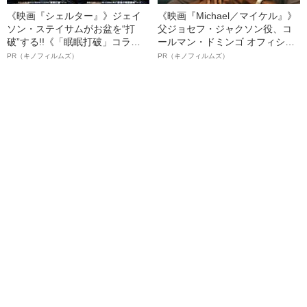
《映画『シェルター』》ジェイ
《映画『Michael／マイケル』》
ソン・ステイサムがお盆を“打
父ジョセフ・ジャクソン役、コ
破”する!!《「眠眠打破」コラ
ールマン・ドミンゴ オフィシャ
ボ》
ルインタビュー“観客を魅了した
PR（キノフィルムズ）
PR（キノフィルムズ）
名優、複雑な父親像への想いを
語る”《日本興収70億円突破》