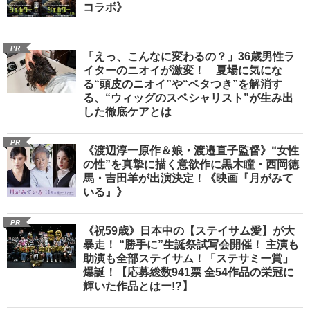
コラボ》
PR
「えっ、こんなに変わるの？」36歳男性ラ
イターのニオイが激変！ 夏場に気にな
る“頭皮のニオイ”や“ベタつき”を解消す
る、“ウィッグのスペシャリスト”が生み出
した徹底ケアとは
PR
《渡辺淳一原作＆娘・渡邉直子監督》“女性
の性”を真摯に描く意欲作に黒木瞳・西岡德
馬・吉田羊が出演決定！《映画『月がみて
いる』》
PR
《祝59歳》日本中の【ステイサム愛】が大
暴走！ “勝手に”生誕祭試写会開催！ 主演も
助演も全部ステイサム！「ステサミー賞」
爆誕！【応募総数941票 全54作品の栄冠に
輝いた作品とはー!?】