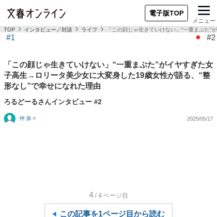
電子版TOP
メニュー
TOP
インタビュー／対談
ライフ
「この顔じゃ生きていけない」“一重まぶた”
#1
#2
「この顔じゃ生きていけない」“一重まぶた”がイヤすぎた女
子高生→ロリータ美少女に大変身した19歳女性が語る、“整
形なし”で幸せになれた理由
ろるどーるさんインタビュー #2
仲 奈々
2025/05/17
4
/4
ページ目
この記事を1ページ目から読む