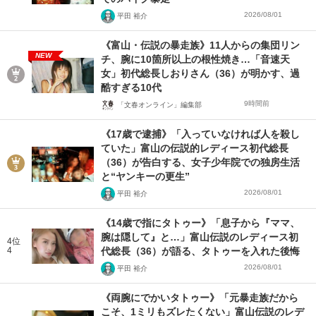
2026/08/01
平田 裕介
《富山・伝説の暴走族》11人からの集団リン
NEW
チ、腕に10箇所以上の根性焼き…「音速天
女」初代総長しおりさん（36）が明かす、過
酷すぎる10代
9時間前
「文春オンライン」編集部
《17歳で逮捕》「入っていなければ人を殺し
ていた」富山の伝説的レディース初代総長
（36）が告白する、女子少年院での独房生活
と“ヤンキーの更生”
2026/08/01
平田 裕介
《14歳で指にタトゥー》「息子から『ママ、
腕は隠して』と…」富山伝説のレディース初
4位
4
代総長（36）が語る、タトゥーを入れた後悔
2026/08/01
平田 裕介
《両腕にでかいタトゥー》「元暴走族だから
こそ、1ミリもズレたくない」富山伝説のレデ