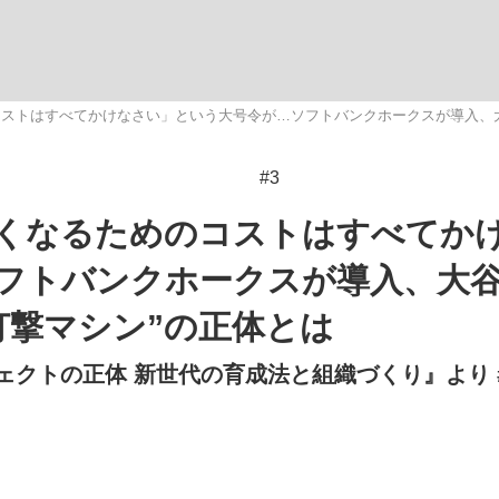
観る将棋、読
ストはすべてかけなさい」という大号令が…ソフトバンクホークスが導入、大
#3
”の真実 選手が明かす...
「敗因分析は一切聞かれなか
くなるためのコストはすべてか
フトバンクホークスが導入、大
打撃マシン”の正体とは
ェクトの正体 新世代の育成法と組織づくり』より 
の国から』倉本聰氏（91...