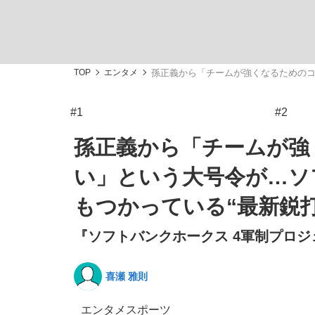
TOP
エンタメ
孫正義から「チームが強くなるためのコ
#1
#2
「最悪の空気のまま解散」WBC日本代表“敗戦
私のあのとき、私のいま
孫正義から「チームが強
い」という大号令が…ソ
もつかっている“最新鋭
『ソフトバンクホークス 4軍制プロジ
喜瀬 雅則
「クマが悪者扱いされているのが悲しい」『北
キングの誕生を、目撃せよ。
エンタメ
スポーツ