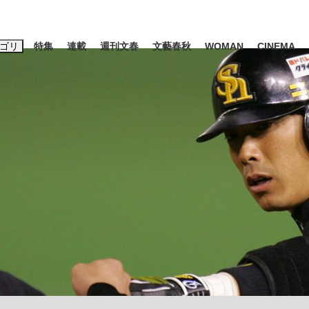
ゴリ
特集
連載
週刊文春
文藝春秋
WOMAN
CINEMA
キーワード入力
ス
エンタメ
ライフ
ビジネス
ーワードタグ一覧
山凌輝
#高市早苗
#後藤真希
#森岡毅
#城彰二
#内田有紀
#亀和田武
み会、JIN→伊豆の...
「90%は失敗する。でも…」
日本生まれの