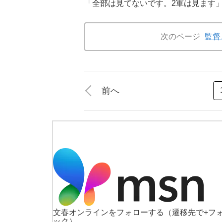
「全部は見てないです。2軍は見ます
次のページ
監督
前へ
文春オンラインをフォローする
（遷移先で+フ
ック）