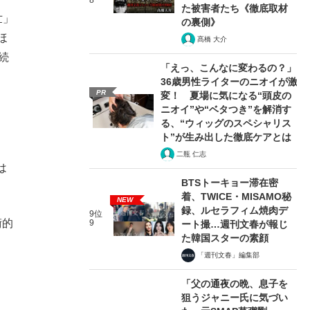
8
た被害者たち《徹底取材
世」
の裏側》
ほ
髙橋 大介
続
「えっ、こんなに変わるの？」
36歳男性ライターのニオイが激
PR
変！ 夏場に気になる“頭皮の
ニオイ”や“ベタつき”を解消す
る、“ウィッグのスペシャリス
ト”が生み出した徹底ケアとは
二瓶 仁志
は
BTSトーキョー滞在密
着、TWICE・MISAMO秘
NEW
録、ルセラフィム焼肉デ
9位
術的
9
ート撮…週刊文春が報じ
た韓国スターの素顔
「週刊文春」編集部
「父の通夜の晩、息子を
狙うジャニー氏に気づい