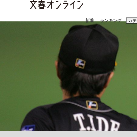
新着
ランキング
カテ
スクープ
ニュー
おすすめのキ
#藤田晋
#三
#玉木雄一郎
《BTS厳戒トーキョー滞在記》RM→渋谷で飲
終戦から81年