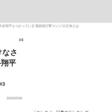
む将棋
谷翔平もつかっている“最新鋭打撃マシン”の正体とは
#4
った」侍ジャパン選手が証言した“NPB聞...
けなさ
谷翔平
#3
2025/05/30