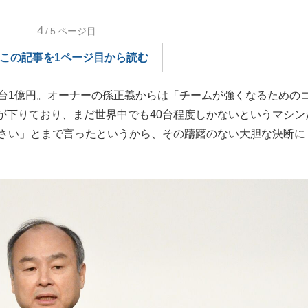
もっと見る
もっと見る
4
/5
ページ目
この記事を1ページ目から読む
台1億円。オーナーの孫正義からは「チームが強くなるための
が下りており、まだ世界中でも40台程度しかないというマシン
なさい」とまで言ったというから、その躊躇のない大胆な決断に