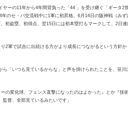
ーの11年から4年間背負った「44 」を受け継ぐ「ギータ2
24年のセ・パ交流戦中に1軍に初昇格。6月14日の阪神戦（みず
安打、初盗塁、初得点、翌15日には初本塁打もマークして、2日連
り2軍で試合に出続ける方がより成長につながるという方針か
から「いつも見ているからな」と声を掛けられたことを、笹川
ャーの変化球、フェンス直撃になったのはよかった』とか『技
。監督、全部見ているみたいです」
。