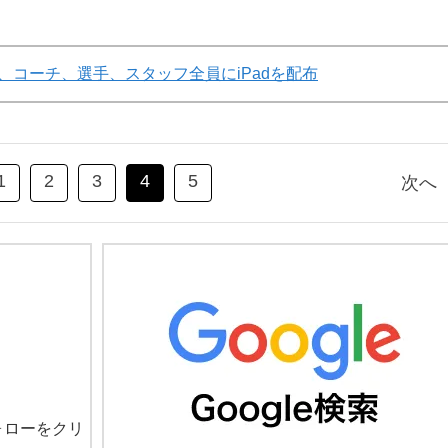
」
、コーチ、選手、スタッフ全員にiPadを配布
1
2
3
4
5
次へ
ォローをクリ