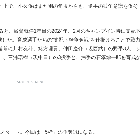
た上で、小久保はまた別の角度からも、選手の競争意識を促そ
と、監督就任1年目の2024年、2月のキャンプイン時に支配
を残した。育成選手たちの“支配下枠争奪戦”を仕掛けることで戦
幕前に川村友斗、緒方理貢、仲田慶介（現西武）の野手3人、
）、三浦瑞樹（現中日）の3投手と、捕手の石塚綜一郎を育成
ADVERTISEMENT
でスタート。今回は「5枠」の争奪戦になる。