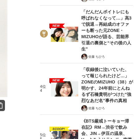
「だんだんボイトレにも
呼ばれなくなって…」高3
で脱退→再結成のオファ
NEW
ーも断った元ZONE・
MIZUHOが語る、芸能界
引退の裏側と“その後の人
生”
佐藤 ちひろ
「収録後に泣いていた、
って報じられたけど…」
NEW
ZONEのMIZUHO（38）が
4位
明かす、24年前にとんね
4
るず石橋貴明がつけた“強
烈なあだ名”事件の真相
佐藤 ちひろ
《BTS厳戒トーキョー滞
在記》RM→渋谷で飲み
SCOOP!
会、JIN→伊豆の温泉、
5位