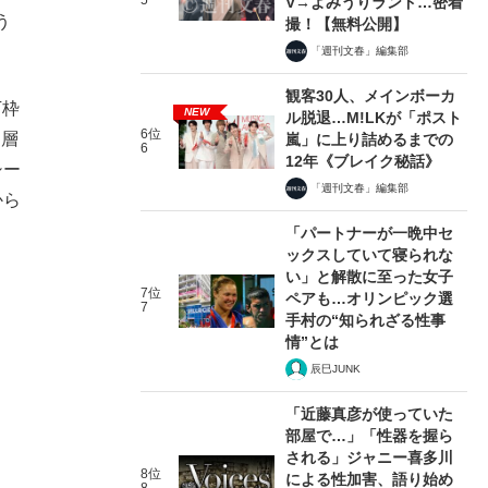
5
V→よみうりランド…密着
う
撮！【無料公開】
「週刊文春」編集部
観客30人、メインボーカ
下枠
NEW
ル脱退…M!LKが「ポスト
6位
力層
嵐」に上り詰めるまでの
6
12年《ブレイク秘話》
シー
「週刊文春」編集部
から
「パートナーが一晩中セ
ックスしていて寝られな
い」と解散に至った女子
7位
ペアも…オリンピック選
7
手村の“知られざる性事
情”とは
辰巳JUNK
「近藤真彦が使っていた
部屋で…」「性器を握ら
される」ジャニー喜多川
8位
による性加害、語り始め