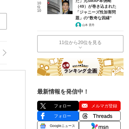
た」元SMAP草彅剛
10
（49）が巻き込まれた
位
10
「ジャニーズ性加害問
題」の“数奇な因縁”
山本 雲丹
11位から20位を見る
最新情報を発信中！
フォロー
メルマガ登録
フォロー
Googleニュース