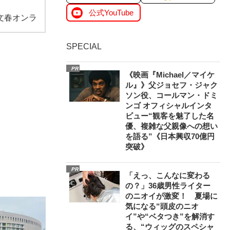
公式YouTube
文春オンラ
SPECIAL
PR
《映画『Michael／マイケ
ル』》父ジョセフ・ジャク
ソン役、コールマン・ドミ
ンゴ オフィシャルインタ
ビュー“観客を魅了した名
優、複雑な父親像への想い
を語る”《日本興収70億円
突破》
PR
「えっ、こんなに変わる
の？」36歳男性ライター
のニオイが激変！ 夏場に
気になる“頭皮のニオ
イ”や“ベタつき”を解消す
る、“ウィッグのスペシャ