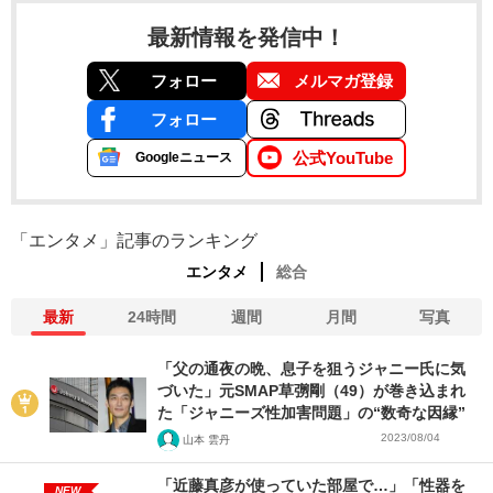
最新情報を発信中！
フォロー
メルマガ登録
フォロー
公式YouTube
Googleニュース
「エンタメ」記事のランキング
エンタメ
総合
最新
24時間
週間
月間
写真
「父の通夜の晩、息子を狙うジャニー氏に気
づいた」元SMAP草彅剛（49）が巻き込まれ
た「ジャニーズ性加害問題」の“数奇な因縁”
2023/08/04
山本 雲丹
「近藤真彦が使っていた部屋で…」「性器を
NEW