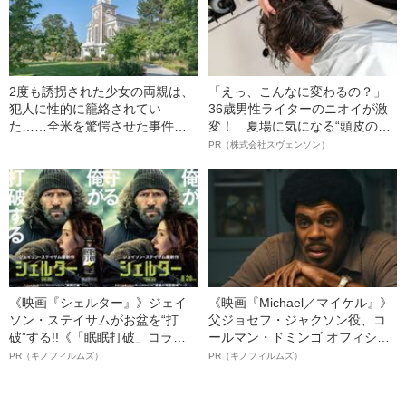
2度も誘拐された少女の両親は、
「えっ、こんなに変わるの？」
犯人に性的に籠絡されてい
36歳男性ライターのニオイが激
た……全米を驚愕させた事件と
変！ 夏場に気になる“頭皮のニ
は
オイ”や“ベタつき”を解消す
PR（株式会社スヴェンソン）
る、“ウィッグのスペシャリス
ト”が生み出した徹底ケアとは
《映画『シェルター』》ジェイ
《映画『Michael／マイケル』》
ソン・ステイサムがお盆を“打
父ジョセフ・ジャクソン役、コ
破”する!!《「眠眠打破」コラ
ールマン・ドミンゴ オフィシャ
ボ》
ルインタビュー“観客を魅了した
PR（キノフィルムズ）
PR（キノフィルムズ）
名優、複雑な父親像への想いを
語る”《日本興収70億円突破》