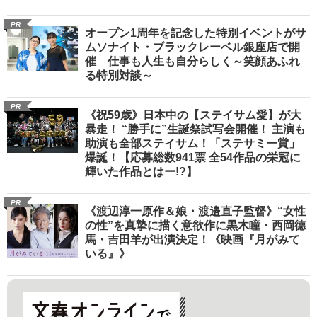
PR
オープン1周年を記念した特別イベントがサ
ムソナイト・ブラックレーベル銀座店で開
催 仕事も人生も自分らしく～笑顔あふれ
る特別対談～
PR
《祝59歳》日本中の【ステイサム愛】が大
暴走！ “勝手に”生誕祭試写会開催！ 主演も
助演も全部ステイサム！「ステサミー賞」
爆誕！【応募総数941票 全54作品の栄冠に
輝いた作品とはー!?】
PR
《渡辺淳一原作＆娘・渡邉直子監督》“女性
の性”を真摯に描く意欲作に黒木瞳・西岡德
馬・吉田羊が出演決定！《映画『月がみて
いる』》