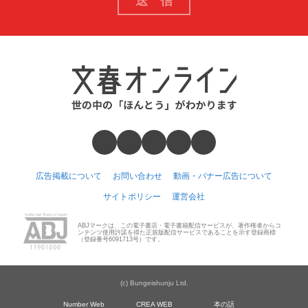
広告掲載について
お問い合わせ
動画・バナー広告について
サイトポリシー
運営会社
ABJマークは、この電子書店・電子書籍配信サービスが、著作権者からコ
ンテンツ使用許諾を得た正規版配信サービスであることを示す登録商標
（登録番号6091713号）です。
(c) Bungeishunju Ltd.
Number Web
CREA WEB
本の話