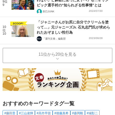
れない」と解散に至った女子ペアも…オリン
9位
9
ピック選手村の“知られざる性事情”とは
2024/07/30
辰巳JUNK
「ジャニーさんがお尻に自分でクリームを塗
SCOOP!
10
って…」元ジャニーズJr. 石丸志門氏が求めら
位
れたおぞましい性行為
10
2023/06/28
「週刊文春」編集部
11位から20位を見る
おすすめのキーワードタグ一覧
#藤田晋
#三山凌輝
#高市早苗
#後藤真希
#森岡毅
#城彰二