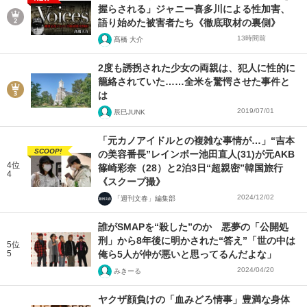
握らされる」ジャニー喜多川による性加害、
語り始めた被害者たち《徹底取材の裏側》
13時間前
髙橋 大介
2度も誘拐された少女の両親は、犯人に性的に
籠絡されていた……全米を驚愕させた事件と
は
2019/07/01
辰巳JUNK
「元カノアイドルとの複雑な事情が…」“吉本
SCOOP!
の美容番長”レインボー池田直人(31)が元AKB
4位
篠崎彩奈（28）と2泊3日“超親密”韓国旅行
4
《スクープ撮》
2024/12/02
「週刊文春」編集部
誰がSMAPを“殺した”のか 悪夢の「公開処
刑」から8年後に明かされた“答え”「世の中は
5位
5
俺ら5人が仲が悪いと思ってるんだよな」
2024/04/20
みきーる
ヤクザ顔負けの「血みどろ情事」豊満な身体