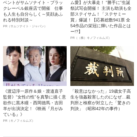
ベントがサムソナイト・ブラッ
ム愛】が大暴走！ “勝手に”生誕
クレーベル銀座店で開催 仕事
祭試写会開催！ 主演も助演も全
も人生も自分らしく～笑顔あふ
部ステイサム！「ステサミー
れる特別対談～
賞」爆誕！【応募総数941票 全
54作品の栄冠に輝いた作品とは
PR（サムソナイト・ジャパン）
ー!?】
PR（（株）キノフィルムズ）
《渡辺淳一原作＆娘・渡邉直子
「殺意はなかった」19歳女子高
監督》“女性の性”を真摯に描く意
生を強姦殺害したのになぜ…裁
欲作に黒木瞳・西岡德馬・吉田
判所と検察が対立した「驚きの
羊が出演決定！《映画『月がみ
判決」（昭和42年の事件）
ている』》
PR（キノフィルムズ）