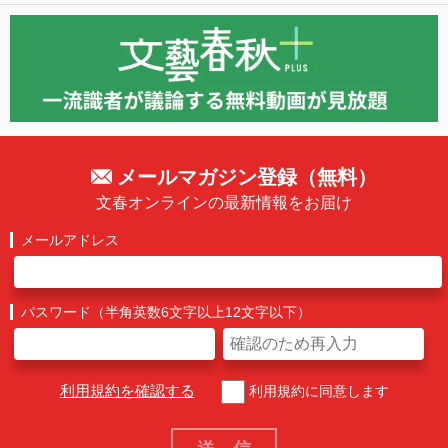
メールマガジン登録（無料）
文春オンラインの最新情報をお届け
メールアドレス
パスワード（半角英数6文字以上12文字以下）
利用規約を確認する
利用規約に同意します