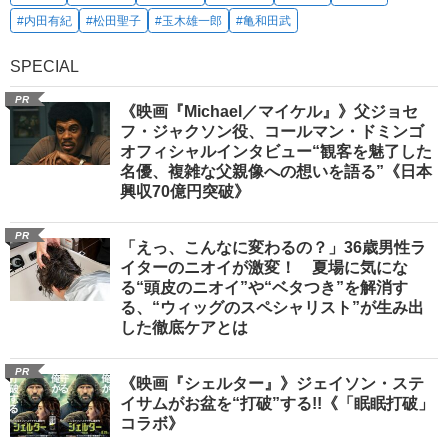
#内田有紀
#松田聖子
#玉木雄一郎
#亀和田武
SPECIAL
PR
《映画『Michael／マイケル』》父ジョセ
フ・ジャクソン役、コールマン・ドミンゴ
オフィシャルインタビュー“観客を魅了した
名優、複雑な父親像への想いを語る”《日本
興収70億円突破》
PR
「えっ、こんなに変わるの？」36歳男性ラ
イターのニオイが激変！ 夏場に気にな
る“頭皮のニオイ”や“ベタつき”を解消す
る、“ウィッグのスペシャリスト”が生み出
した徹底ケアとは
PR
《映画『シェルター』》ジェイソン・ステ
イサムがお盆を“打破”する!!《「眠眠打破」
コラボ》