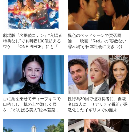
劇場版『名探偵コナン』“入場者
異色のベッドシーンで賛否両
特典なし”でも興収100億超える
論！ 映画『Red』の“容赦ない
ワケ 『ONE PIECE』にも『鬼
濡れ場”が日本社会に突きつけた
滅』にもできない“サプライズ商
もの
法”
舌に薬を乗せてディープキスで
性行為30回で億万長者に、自殺
口移しし、机の上で激しく腰
者は3人に リアリティ番組が過
を…“がんばる美人”松本若菜
激化したイギリスでの顛末
（40）の飾らない女優人生