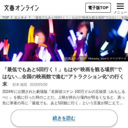
電子版TOP
メニュー
TOP
エンタメ
「最低でもあと5回行く！」もはや“映画を観る場所”ではない…全国
「最低でもあと5回行く！」もはや“映画を観る場所”で
はない…全国の映画館で進む“アトラクション化”の行く
末
杉本 穂高
2025/05/30
2024年に公開された劇場版『名探偵コナン 100万ドルの五稜星（みちしる
べ）』を観に行った時のことだ。上映が終わり場内が明るくなると、真っ
先に筆者の耳に「最低でも、あと5回観に行く」という言葉が聞こえてき
た。見知…
続きを読む