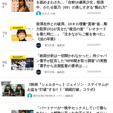
を舐めまわされ…「自称16歳美少女」怪演
6位
6
中、かたせ梨乃（69）の美しすぎる“熟れ方”
2026/08/06
ゆるま 小林
前澤友作との破局、10キロ増量“貫禄”姿…剛
SCOOP!
力彩芽(31)が見せた“復活の道”「レオタード
7位
を着た時に…」「泣きながらご飯を食べた」
7
《涙の卒業》
2024/03/07
「週刊文春」編集部
「敗因分析は一切聞かれなかった」侍ジャパ
SCOOP!
ン選手が証言した“NPB聞き取り調査”の実態
8位
8
「選手から次期監督の要求は…」
2026/08/06
「週刊文春」編集部
PR
《映画『シェルター』》ジェイソン・ステイサムが
お盆を“打破”する!!《「眠眠打破」コラボ》
週刊文春CINEMAオンライン編集部
「パートナーが一晩中セックスしていて寝ら