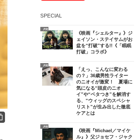
SPECIAL
PR
《映画『シェルター』》ジ
ェイソン・ステイサムがお
盆を“打破”する!!《「眠眠
打破」コラボ》
PR
「えっ、こんなに変わる
の？」36歳男性ライター
のニオイが激変！ 夏場に
気になる“頭皮のニオ
イ”や“ベタつき”を解消す
る、“ウィッグのスペシャ
リスト”が生み出した徹底
ケアとは
PR
《映画『Michael／マイケ
ル』》父ジョセフ・ジャク