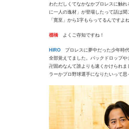
わただしくてなかなかプロレスに触れ
に一人の逸材」が登場したって話は聞
「寛至」から1字もらってるんですよ
棚橋
よくご存知ですね！
HIRO
プロレスに夢中だった少年時代
全部覚えてました。バックドロップや
卍固めなんて誰よりも速くかけられま
ラーかプロ野球選手になりたいって思