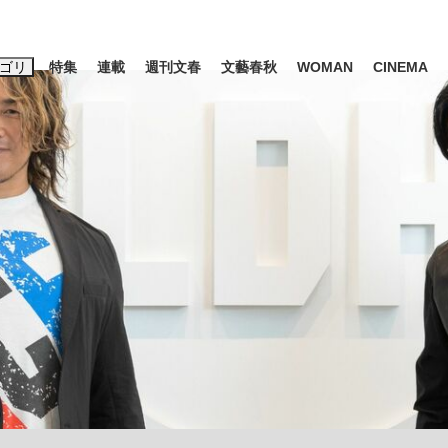
ゴリ
特集
連載
週刊文春
文藝春秋
WOMAN
CINEMA
キーワード入力
ス
エンタメ
ライフ
ビジネス
ーワードタグ一覧
山凌輝
#高市早苗
#後藤真希
#森岡毅
#城彰二
#内田有紀
観る将棋、読
#亀和田武
て明かした日本代表監督に...
「最悪の空気のまま解散」W