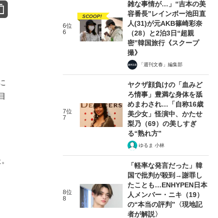
雑な事情が…」“吉本の美
容番長”レインボー池田直
SCOOP!
人(31)が元AKB篠崎彩奈
6位
6
（28）と2泊3日“超親
密”韓国旅行《スクープ
撮》
「週刊文春」編集部
に
ヤクザ顔負けの「血みど
ろ情事」豊満な身体を舐
目
めまわされ…「自称16歳
7位
美少女」怪演中、かたせ
7
梨乃（69）の美しすぎ
る“熟れ方”
ゆるま 小林
た。
「軽率な発言だった」韓
国で批判が殺到→謝罪し
たことも…ENHYPEN日本
8位
人メンバー・ニキ（19）
8
の“本当の評判”〈現地記
者が解説〉