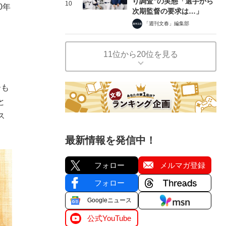
り調査”の実態「選手から
10
0年
次期監督の要求は…」
「週刊文春」編集部
11位から20位を見る
ーも
と
ス
最新情報を発信中！
フォロー
メルマガ登録
フォロー
Googleニュース
公式YouTube