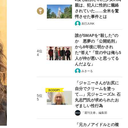
親は、犯人に性的に籠絡
されていた……全米を驚
愕させた事件とは
辰巳JUNK
誰がSMAPを“殺した”の
か 悪夢の「公開処刑」
から8年後に明かされ
4位
た“答え”「世の中は俺ら5
4
人が仲が悪いと思ってる
んだよな」
みきーる
「ジャニーさんがお尻に
自分でクリームを塗っ
SCOOP!
て…」元ジャニーズJr. 石
5位
5
丸志門氏が求められたお
ぞましい性行為
「週刊文春」編集部
「元カノアイドルとの複