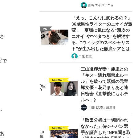
吉崎 エイジーニョ
「えっ、こんなに変わるの？」
36歳男性ライターのニオイが激
PR
変！ 夏場に気になる“頭皮の
橋さ
ニオイ”や“ベタつき”を解消す
る、“ウィッグのスペシャリス
ト”が生み出した徹底ケアとは
二瓶 仁志
ビで
三山凌輝が妻・趣里との
「キス・濡れ場禁止ルー
SCOOP!
ル」を破って既婚の元宝
9位
塚女優・花乃まりあと連
9
日密会《直撃後にもホテ
ルへ…》
「週刊文春」編集部
ん、
「敗因分析は一切聞かれ
なかった」侍ジャパン選
SCOOP!
10
手が証言した“NPB聞き取
あ
位