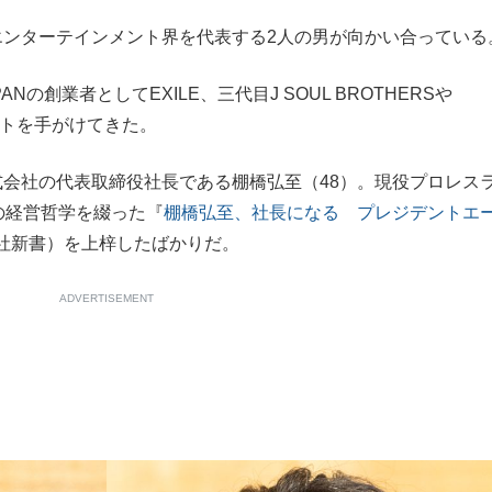
もっと見る
のエンターテインメント界を代表する2人の男が向かい合っている
APANの創業者としてEXILE、三代目J SOUL BROTHERSや
ィストを手がけてきた。
会社の代表取締役社長である棚橋弘至（48）。現役プロレス
の経営哲学を綴った『
棚橋弘至、社長になる プレジデントエ
社新書）を上梓したばかりだ。
ADVERTISEMENT