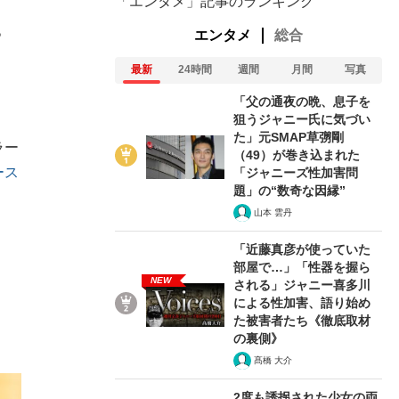
「エンタメ」記事のランキング
。
エンタメ
総合
最新
24時間
週間
月間
写真
「父の通夜の晩、息子を
狙うジャニー氏に気づい
た」元SMAP草彅剛
ラー
（49）が巻き込まれた
ース
「ジャニーズ性加害問
題」の“数奇な因縁”
山本 雲丹
「近藤真彦が使っていた
部屋で…」「性器を握ら
NEW
される」ジャニー喜多川
による性加害、語り始め
た被害者たち《徹底取材
の裏側》
髙橋 大介
2度も誘拐された少女の両