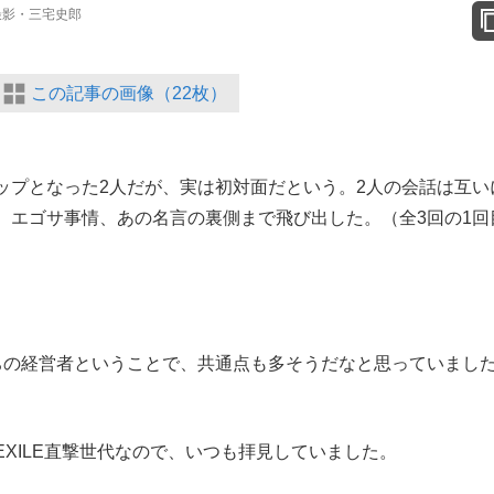
 撮影・三宅史郎
この記事の画像（22枚）
プとなった2人だが、実は初対面だという。2人の会話は互い
、エゴサ事情、あの名言の裏側まで飛び出した。（全3回の1回
ちの経営者ということで、共通点も多そうだなと思っていまし
XILE直撃世代なので、いつも拝見していました。