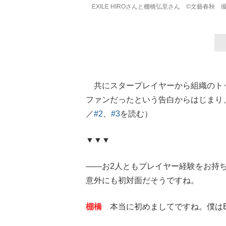
EXILE HIROさんと棚橋弘至さん ©文藝春秋
共にスタープレイヤーから組織のトッ
ファンだったという告白からはじまり
／
#2
、
#3
を読む）
▼▼▼
――お2人ともプレイヤー経験をお持
意外にも初対面だそうですね。
棚橋
本当に初めましてですね。僕はE