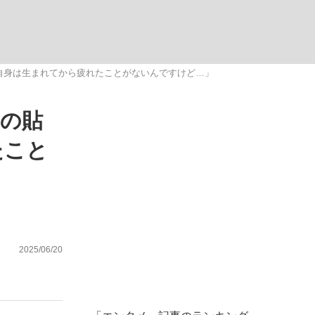
ない資産運用のすべて
自身は生まれてから疲れたことがないんですけど…」
」の貼
が悲しい」『北の国から』倉本聰氏（91...
たこと
2025/06/20