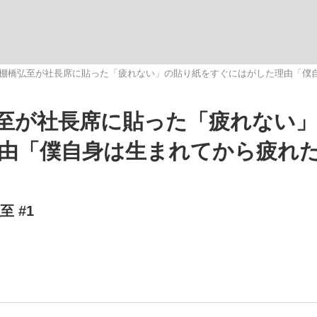
いまさら聞け
棚橋弘至が社長席に貼った「疲れない」の貼り紙をすぐにはがした理由「僕
至が社長席に貼った「疲れない
手が証言した“NPB聞...
「クマが悪者扱いされているの
由「僕自身は生まれてから疲れ
至 #1
もっと見る
カー日本代表・森保一監督...