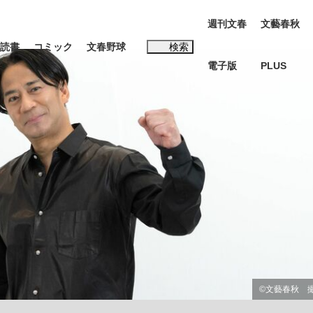
週刊文春
文藝春秋
読書
コミック
文春野球
検索
電子版
PLUS
インタビュー
読書
#松田聖子
む将棋
BC日本代表“敗戦”の真実 選手が明かす...