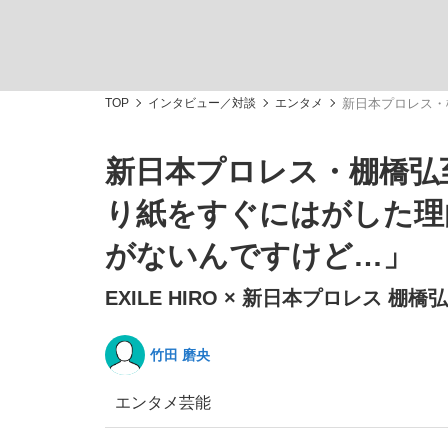
TOP
インタビュー／対談
エンタメ
新日本プロレス・
新日本プロレス・棚橋弘
「敗因分析は一切聞かれなかった」侍ジャパン選
キングの誕生を、目撃せよ。
り紙をすぐにはがした理
がないんですけど…」
EXILE HIRO × 新日本プロレス 棚橋弘
the Style
竹田 磨央
エンタメ
芸能
「目標達成できなかったからと言って…」サッ