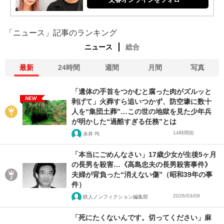
「ニュース」記事のランキング
ニュース
総合
最新
24時間
週間
月間
写真
「遺体の手首をつかむと腐った肉がズルッと
NEW
剥げて」火葬すら追いつかず、防空壕に数十
人を“集団土葬”…この世の地獄を見た少年兵
が明かした“過酷すぎる任務”とは
14時間前
永井 均
「本当にごめんなさい」17歳少女が生後5ヶ月
の長男を殺害…《高島忠夫の長男殺害事件》
夫婦が背負った“消えない傷”（昭和39年の事
件）
2026/03/09
鉄人ノンフィクション編集部
「死にたくないんです。切ってください」麻