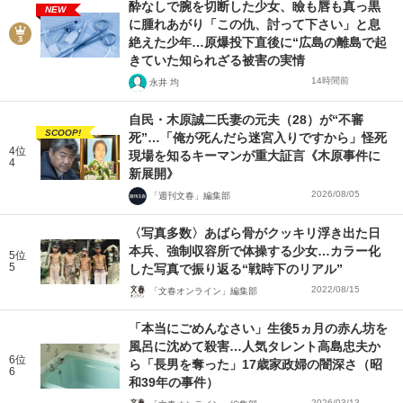
酔なしで腕を切断した少女、瞼も唇も真っ黒
NEW
に腫れあがり「この仇、討って下さい」と息
絶えた少年…原爆投下直後に“広島の離島で起
きていた知られざる被害の実情
14時間前
永井 均
自民・木原誠二氏妻の元夫（28）が“不審
SCOOP!
死”…「俺が死んだら迷宮入りですから」怪死
4位
現場を知るキーマンが重大証言《木原事件に
4
新展開》
2026/08/05
「週刊文春」編集部
〈写真多数〉あばら骨がクッキリ浮き出た日
本兵、強制収容所で体操する少女…カラー化
5位
5
した写真で振り返る“戦時下のリアル”
2022/08/15
「文春オンライン」編集部
「本当にごめんなさい」生後5ヵ月の赤ん坊を
風呂に沈めて殺害…人気タレント高島忠夫か
6位
ら「長男を奪った」17歳家政婦の闇深さ（昭
6
和39年の事件）
2026/03/13