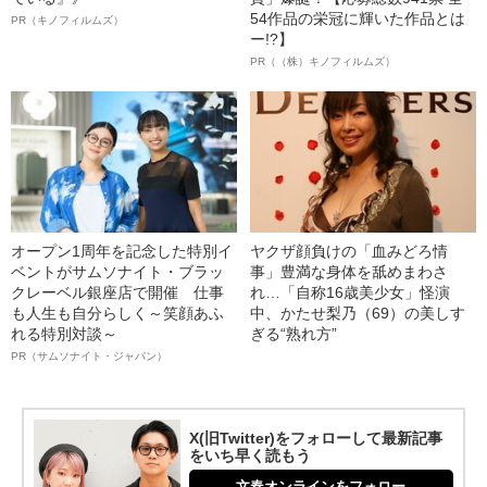
54作品の栄冠に輝いた作品とは
PR（キノフィルムズ）
ー!?】
PR（（株）キノフィルムズ）
オープン1周年を記念した特別イ
ヤクザ顔負けの「血みどろ情
ベントがサムソナイト・ブラッ
事」豊満な身体を舐めまわさ
クレーベル銀座店で開催 仕事
れ…「自称16歳美少女」怪演
も人生も自分らしく～笑顔あふ
中、かたせ梨乃（69）の美しす
れる特別対談～
ぎる“熟れ方”
PR（サムソナイト・ジャパン）
X(旧Twitter)をフォローして最新記事
をいち早く読もう
文春オンラインをフォロー