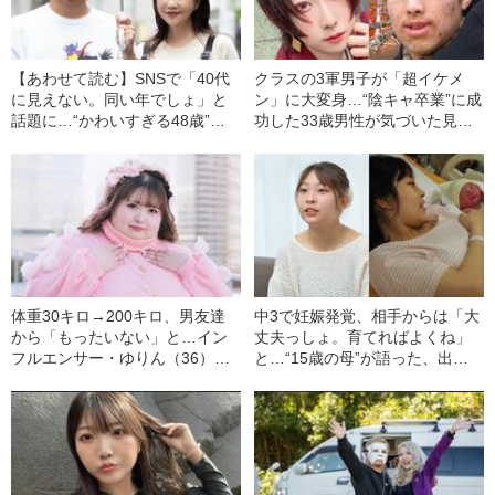
【あわせて読む】SNSで「40代
クラスの3軍男子が「超イケメ
に見えない。同い年でしょ」と
ン」に大変身…“陰キャ卒業”に成
話題に…“かわいすぎる48歳”の
功した33歳男性が気づいた見た
めぐさんが、17歳下の夫（31）
目を整えることの大切さ「いい
と結婚するまでの意外な道のり
縁を引き寄せるための第一歩」
体重30キロ→200キロ、男友達
中3で妊娠発覚、相手からは「大
から「もったいない」と…イン
丈夫っしょ。育てればよくね」
フルエンサー・ゆりん（36）が
と…“15歳の母”が語った、出産
明かす、気づいたら超えてい
までの8ヶ月
た“3桁の壁”