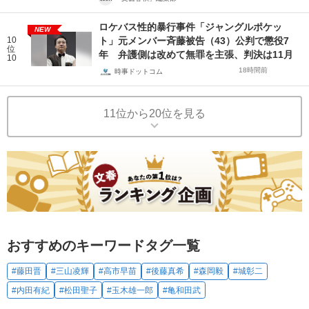
ロケバス性的暴行事件「ジャングルポケッ
NEW
10
ト」元メンバー斉藤被告（43）公判で懲役7
位
年 弁護側は改めて無罪を主張、判決は11月
10
18時間前
時事ドットコム
11位から20位を見る
おすすめのキーワードタグ一覧
#藤田晋
#三山凌輝
#高市早苗
#後藤真希
#森岡毅
#城彰二
#内田有紀
#松田聖子
#玉木雄一郎
#亀和田武