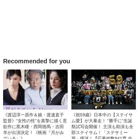
Recommended for you
《渡辺淳一原作＆娘・渡邉直子
《祝59歳》日本中の【ステイサ
監督》“女性の性”を真摯に描く意
ム愛】が大暴走！ “勝手に”生誕
欲作に黒木瞳・西岡德馬・吉田
祭試写会開催！ 主演も助演も全
羊が出演決定！《映画『月がみ
部ステイサム！「ステサミー
ている』》
賞」爆誕！【応募総数941票 全