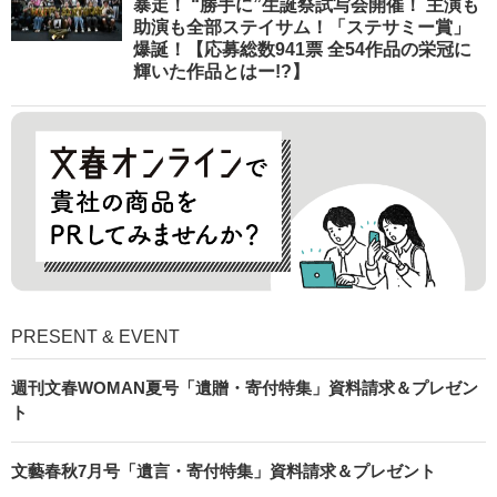
暴走！ “勝手に”生誕祭試写会開催！ 主演も
助演も全部ステイサム！「ステサミー賞」
爆誕！【応募総数941票 全54作品の栄冠に
輝いた作品とはー!?】
PRESENT & EVENT
週刊文春WOMAN夏号「遺贈・寄付特集」資料請求＆プレゼン
ト
文藝春秋7月号「遺言・寄付特集」資料請求＆プレゼント