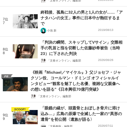
「文春オンライン」編集部
終戦後、孤島に32人の男と1人の女が……「ア
ナタハンの女王」事件に日本中が熱狂するま
7位
7
で
2019/08/13
小池 新
「判決の瞬間、スキップしてVサイン」交際相
手の乳首と指を切断した佐藤紗希被告（当時
8位
8
23）に下された判決
2026/06/26
「文春オンライン」編集部
《映画『Michael／マイケル』》父ジョセフ・ジャ
PR
クソン役、コールマン・ドミンゴ オフィシャルイ
ンタビュー“観客を魅了した名優、複雑な父親像へ
の想いを語る”《日本興収70億円突破》
「文春オンライン」編集部
「眼鏡の縁が、頭蓋骨とおぼしき骨片に溶け
SCOOP!
込み…」広島の原爆で全滅した一家の“異形の
9位
9
遺骨”を初公開〈遺族が語る〉
2026/07/11
「文藝春秋」編集部