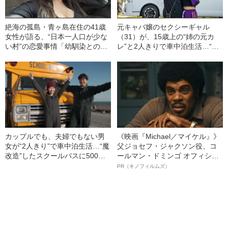
絶海の孤島・青ヶ島在住の41歳
元キャバ嬢のセクシーギャル
女性が語る、“日本一人口が少な
（31）が、15歳上の“姉の元カ
い村”の恋愛事情「幼馴染との結
レ”と2人きりで車中泊生活…“魔
婚は考えられません」
改造”したハイエースに住むカッ
プルが語る、車中泊を始めた経
緯
カップルでも、夫婦でもない男
《映画『Michael／マイケル』》
女が“2人きり”で車中泊生活…“魔
父ジョセフ・ジャクソン役、コ
改造”したスクールバスに500日
ールマン・ドミンゴ オフィシャ
も住んだオシャレ男女が語る、
ルインタビュー“観客を魅了した
PR（キノフィルムズ）
車中泊のリアル
名優、複雑な父親像への想いを
語る”《日本興収70億円突破》