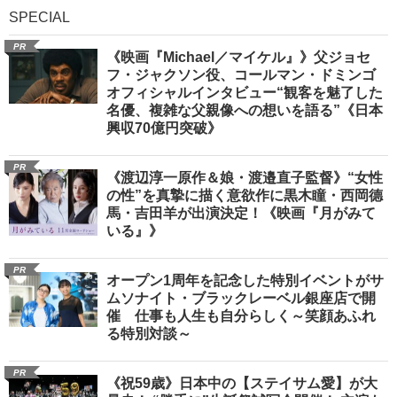
SPECIAL
PR
《映画『Michael／マイケル』》父ジョセ
フ・ジャクソン役、コールマン・ドミンゴ
オフィシャルインタビュー“観客を魅了した
名優、複雑な父親像への想いを語る”《日本
興収70億円突破》
PR
《渡辺淳一原作＆娘・渡邉直子監督》“女性
の性”を真摯に描く意欲作に黒木瞳・西岡德
馬・吉田羊が出演決定！《映画『月がみて
いる』》
PR
オープン1周年を記念した特別イベントがサ
ムソナイト・ブラックレーベル銀座店で開
催 仕事も人生も自分らしく～笑顔あふれ
る特別対談～
PR
《祝59歳》日本中の【ステイサム愛】が大